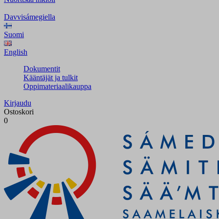
Davvisámegiella
Suomi
English
Dokumentit
Kääntäjät ja tulkit
Oppimateriaalikauppa
Kirjaudu
Ostoskori
0