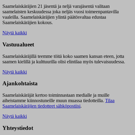
Saamelaiskäräjien 21 jäsentä ja neljä varajäsentä valitaan
saamelaisten keskuudessa joka neljäs vuosi toimeenpantavilla
vaaleilla. Saamelaiskäräjien ylintä päätösvaltaa edustaa
Saamelaiskäräjien kokous.
Näytä kaikki
Vastuualueet
Saamelaiskäräjillä t
eemme töitä koko saamen kansan eteen, jotta
saamen kielillä ja kulttuurilla olisi elintilaa myös tulevaisuudessa.
Näytä kaikki
Ajankohtaista
Saamelaiskäräjät kertoo toiminnastaan medialle ja muille
aiheistamme kiinnostuneille muun muassa tiedotteilla.
Tilaa
Saamelaiskäräjien tiedotteet sähköpostiisi
.
Näytä kaikki
Yhteystiedot