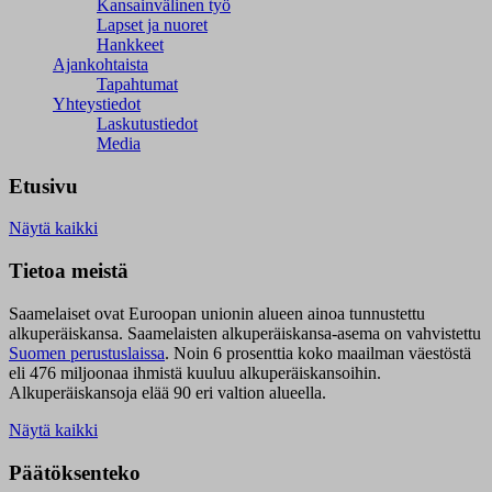
Kansainvälinen työ
Lapset ja nuoret
Hankkeet
Ajankohtaista
Tapahtumat
Yhteystiedot
Laskutustiedot
Media
Etusivu
Näytä kaikki
Tietoa meistä
Saamelaiset ovat Euroopan unionin alueen ainoa tunnustettu
alkuperäiskansa. Saamelaisten alkuperäiskansa-asema on vahvistettu
Suomen perustuslaissa
.
Noin 6 prosenttia koko maailman väestöstä
eli 476 miljoonaa ihmistä kuuluu alkuperäiskansoihin.
Alkuperäiskansoja elää 90 eri valtion alueella.
Näytä kaikki
Päätöksenteko