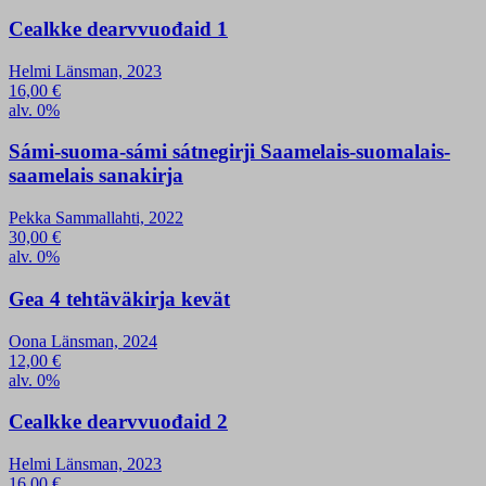
Cealkke dearvvuođaid 1
Helmi Länsman, 2023
16,00
€
alv. 0%
Sámi-suoma-sámi sátnegirji Saamelais-suomalais-
saamelais sanakirja
Pekka Sammallahti, 2022
30,00
€
alv. 0%
Gea 4 tehtäväkirja kevät
Oona Länsman, 2024
12,00
€
alv. 0%
Cealkke dearvvuođaid 2
Helmi Länsman, 2023
16,00
€