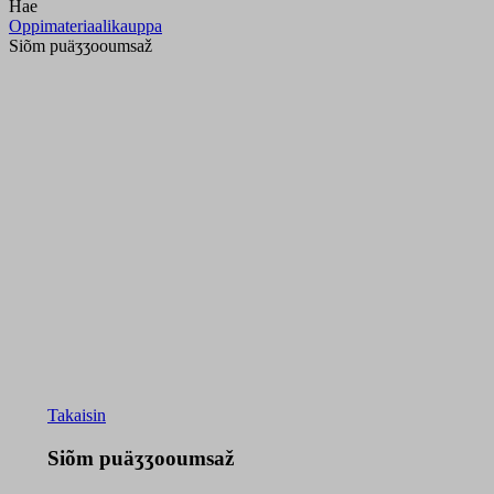
Hae
Oppimateriaalikauppa
Siõm puäʒʒooumsaž
Takaisin
Siõm puäʒʒooumsaž