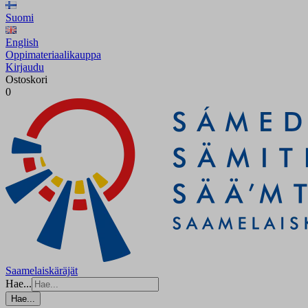
Suomi
English
Oppimateriaalikauppa
Kirjaudu
Ostoskori
0
Saamelaiskäräjät
Hae...
Hae...