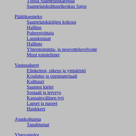
Töissä Saamelaiskäräjillä
Saamelaiskulttuuri­keskus Sajos
Päätöksenteko
Saamelaiskäräjien kokous
Hallitus
Puheenjohtaja
Lautakunnat
Hallinto
Yhteistoiminta- ja neuvotteluvelvoite
Muut toimielimet
Vastuualueet
Elinkeinot, oikeus ja ympäristö
Koulutus ja oppimateriaali
Kulttuuri
Saamen kielet
Sosiaali ja terveys
Kansainvälinen työ
Lapset ja nuoret
Hankkeet
Ajankohtaista
Tapahtumat
Yhteystiedot