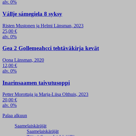
alv. 0%
Vállje sámegiela 8 syksy
Risten Mustonen ja Helmi Länsman, 2023
25,00
€
alv. 0%
Gea 2 Gollemeahcci tehtäväkirja kevät
Oona Länsman, 2020
12,00
€
alv. 0%
Inarinsaamen taivutusoppi
Petter Morottaja ja Marja-Liisa Olthuis, 2023
20,00
€
alv. 0%
Palaa alkuun
Saamelaiskäräjät
Saamelaiskäräjät