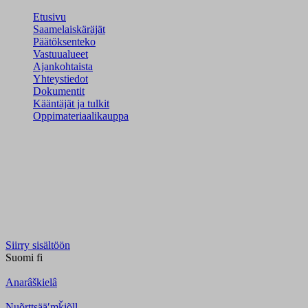
Etusivu
Saamelaiskäräjät
Päätöksenteko
Vastuualueet
Ajankohtaista
Yhteystiedot
Dokumentit
Kääntäjät ja tulkit
Oppimateriaalikauppa
Siirry sisältöön
Suomi
fi
Anarâškielâ
Nuõrttsääʹmǩiõll