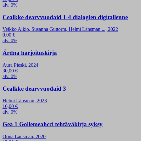
alv. 0%
Cealkke dearvvuođaid 1-4 dialogien digitallenne
Veikko Aikio, Susanna Guttorm, Helmi Länsman ..., 2022
0,00
€
alv. 0%
Árdna harjoituskirja
Aura Pieski, 2024
30,00
€
alv. 0%
Cealkke dearvvuođaid 3
Helmi Länsman, 2023
16,00
€
alv. 0%
Gea 1 Gollemeahcci tehtäväkirja syksy
Oona Länsman, 2020