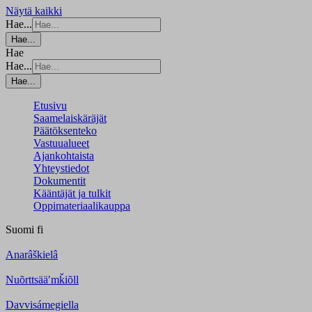
Näytä kaikki
Hae...
Hae...
Hae
Hae...
Hae...
Etusivu
Saamelaiskäräjät
Päätöksenteko
Vastuualueet
Ajankohtaista
Yhteystiedot
Dokumentit
Kääntäjät ja tulkit
Oppimateriaalikauppa
Suomi
fi
Anarâškielâ
Nuõrttsääʹmǩiõll
Davvisámegiella