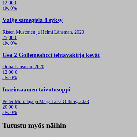
12,00
€
alv. 0%
Vállje sámegiela 8 syksy
Risten Mustonen ja Helmi Länsman, 2023
25,00
€
alv. 0%
Gea 2 Gollemeahcci tehtäväkirja kevät
Oona Länsman, 2020
12,00
€
alv. 0%
Inarinsaamen taivutusoppi
Petter Morottaja ja Marja-Liisa Olthuis, 2023
20,00
€
alv. 0%
Tutustu myös näihin