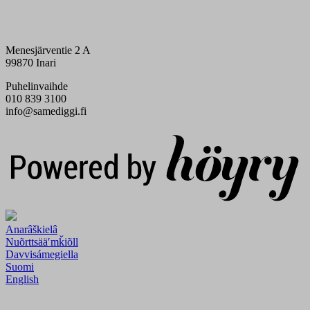
Menesjärventie 2 A
99870 Inari
Puhelinvaihde
010 839 3100
info@samediggi.fi
Digi- ja mainostoimisto Höyry Rovaniemi ja Oulu
Anarâškielâ
Nuõrttsääʹmǩiõll
Davvisámegiella
Suomi
English