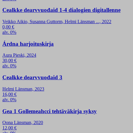
Cealkke dearvvuođaid 1-4 dialogien digitallenne
Veikko Aikio, Susanna Guttorm, Helmi Länsman ..., 2022
0,00
€
alv. 0%
Árdna harjoituskirja
Aura Pieski, 2024
30,00
€
alv. 0%
Cealkke dearvvuođaid 3
Helmi Länsman, 2023
16,00
€
alv. 0%
Gea 1 Gollemeahcci tehtäväkirja syksy
Oona Länsman, 2020
12,00
€