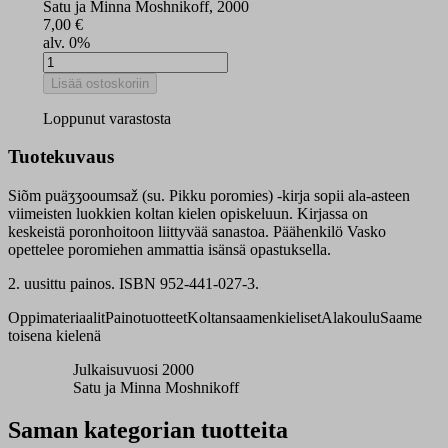
Satu ja Minna Moshnikoff, 2000
7,00
€
alv. 0%
Siõm
puäʒʒooumsaž
Lisää ostoskoriin
määrä
Loppunut varastosta
Tuotekuvaus
Siõm puäʒʒooumsaž (su. Pikku poromies) -kirja sopii ala-asteen
viimeisten luokkien koltan kielen opiskeluun. Kirjassa on
keskeistä poronhoitoon liittyvää sanastoa. Päähenkilö Vasko
opettelee poromiehen ammattia isänsä opastuksella.
2. uusittu painos. ISBN 952-441-027-3.
Oppimateriaalit
Painotuotteet
Koltansaamenkieliset
Alakoulu
Saame
toisena kielenä
Julkaisuvuosi 2000
Satu ja Minna Moshnikoff
Saman kategorian tuotteita