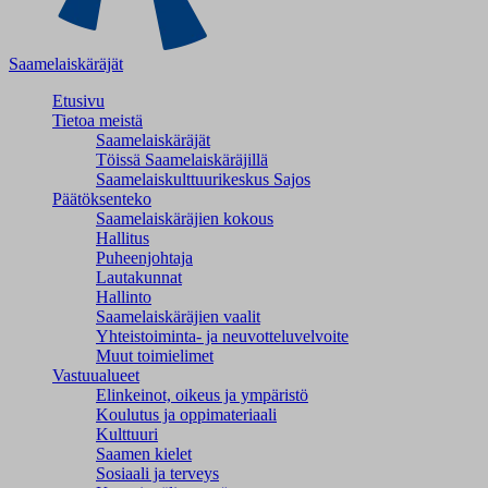
Saamelaiskäräjät
Etusivu
Tietoa meistä
Saamelaiskäräjät
Töissä Saamelaiskäräjillä
Saamelaiskulttuuri­keskus Sajos
Päätöksenteko
Saamelaiskäräjien kokous
Hallitus
Puheenjohtaja
Lautakunnat
Hallinto
Saamelaiskäräjien vaalit
Yhteistoiminta- ja neuvotteluvelvoite
Muut toimielimet
Vastuualueet
Elinkeinot, oikeus ja ympäristö
Koulutus ja oppimateriaali
Kulttuuri
Saamen kielet
Sosiaali ja terveys