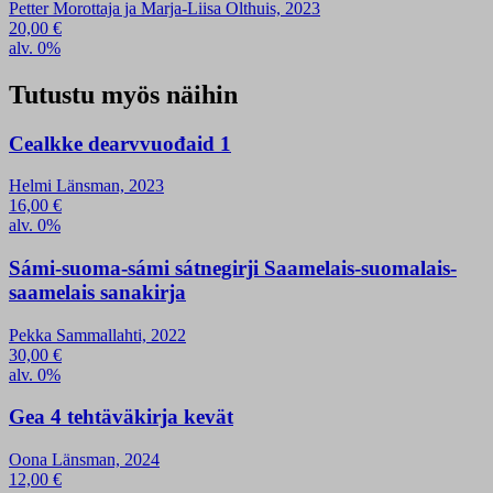
Petter Morottaja ja Marja-Liisa Olthuis, 2023
20,00
€
alv. 0%
Tutustu myös näihin
Cealkke dearvvuođaid 1
Helmi Länsman, 2023
16,00
€
alv. 0%
Sámi-suoma-sámi sátnegirji Saamelais-suomalais-
saamelais sanakirja
Pekka Sammallahti, 2022
30,00
€
alv. 0%
Gea 4 tehtäväkirja kevät
Oona Länsman, 2024
12,00
€