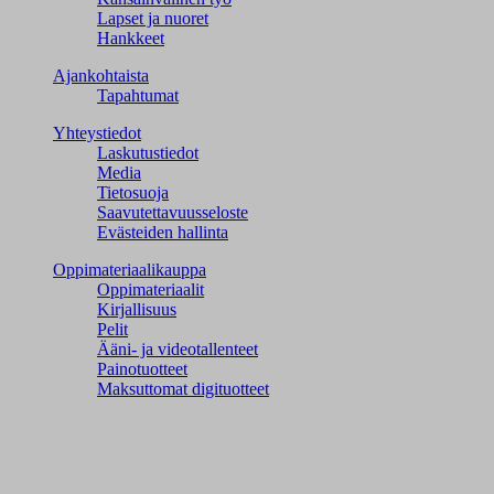
Lapset ja nuoret
Hankkeet
Ajankohtaista
Tapahtumat
Yhteystiedot
Laskutustiedot
Media
Tietosuoja
Saavutettavuusseloste
Evästeiden hallinta
Oppimateriaalikauppa
Oppimateriaalit
Kirjallisuus
Pelit
Ääni- ja videotallenteet
Painotuotteet
Maksuttomat digituotteet