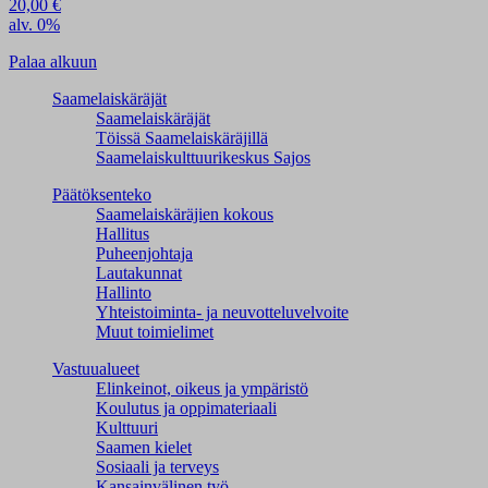
20,00
€
alv. 0%
Palaa alkuun
Saamelaiskäräjät
Saamelaiskäräjät
Töissä Saamelaiskäräjillä
Saamelaiskulttuuri­keskus Sajos
Päätöksenteko
Saamelaiskäräjien kokous
Hallitus
Puheenjohtaja
Lautakunnat
Hallinto
Yhteistoiminta- ja neuvotteluvelvoite
Muut toimielimet
Vastuualueet
Elinkeinot, oikeus ja ympäristö
Koulutus ja oppimateriaali
Kulttuuri
Saamen kielet
Sosiaali ja terveys
Kansainvälinen työ