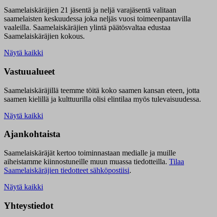
Saamelaiskäräjien 21 jäsentä ja neljä varajäsentä valitaan
saamelaisten keskuudessa joka neljäs vuosi toimeenpantavilla
vaaleilla. Saamelaiskäräjien ylintä päätösvaltaa edustaa
Saamelaiskäräjien kokous.
Näytä kaikki
Vastuualueet
Saamelaiskäräjillä t
eemme töitä koko saamen kansan eteen, jotta
saamen kielillä ja kulttuurilla olisi elintilaa myös tulevaisuudessa.
Näytä kaikki
Ajankohtaista
Saamelaiskäräjät kertoo toiminnastaan medialle ja muille
aiheistamme kiinnostuneille muun muassa tiedotteilla.
Tilaa
Saamelaiskäräjien tiedotteet sähköpostiisi
.
Näytä kaikki
Yhteystiedot