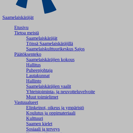
Saamelaiskäräjät
Etusivu
Tietoa meistä
Saamelaiskäräjät
Töissä Saamelaiskäräjillä
Saamelaiskulttuuri­keskus Sajos
Päätöksenteko
Saamelaiskäräjien kokous
Hallitus
Puheenjohtaja
Lautakunnat
Hallinto
Saamelaiskäräjien vaalit
Yhteistoiminta- ja neuvotteluvelvoite
Muut toimielimet
Vastuualueet
Elinkeinot, oikeus ja ympäristö
Koulutus ja oppimateriaali
Kulttuuri
Saamen kielet
Sosiaali ja terveys