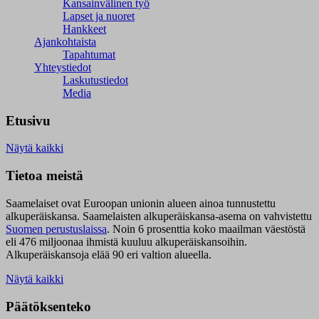
Kansainvälinen työ
Lapset ja nuoret
Hankkeet
Ajankohtaista
Tapahtumat
Yhteystiedot
Laskutustiedot
Media
Etusivu
Näytä kaikki
Tietoa meistä
Saamelaiset ovat Euroopan unionin alueen ainoa tunnustettu
alkuperäiskansa. Saamelaisten alkuperäiskansa-asema on vahvistettu
Suomen perustuslaissa
.
Noin 6 prosenttia koko maailman väestöstä
eli 476 miljoonaa ihmistä kuuluu alkuperäiskansoihin.
Alkuperäiskansoja elää 90 eri valtion alueella.
Näytä kaikki
Päätöksenteko