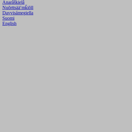
Anarâškielâ
Nuõrttsääʹmǩiõll
Davvisámegiella
Suomi
English