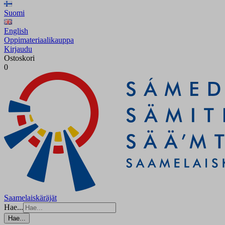
Suomi
English
Oppimateriaalikauppa
Kirjaudu
Ostoskori
0
Saamelaiskäräjät
Hae...
Hae...