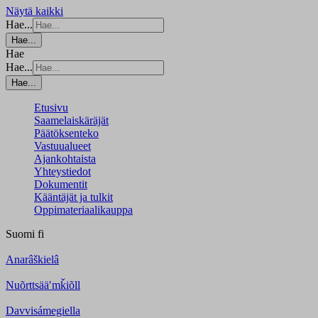
Näytä kaikki
Hae...
Hae...
Hae
Hae...
Hae...
Etusivu
Saamelaiskäräjät
Päätöksenteko
Vastuualueet
Ajankohtaista
Yhteystiedot
Dokumentit
Kääntäjät ja tulkit
Oppimateriaalikauppa
Suomi
fi
Anarâškielâ
Nuõrttsääʹmǩiõll
Davvisámegiella