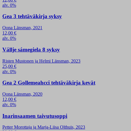
alv. 0%
Gea 3 tehtäväkirja syksy
Oona Länsman, 2021
12,00
€
alv. 0%
Vállje sámegiela 8 syksy
Risten Mustonen ja Helmi Länsman, 2023
25,00
€
alv. 0%
Gea 2 Gollemeahcci tehtäväkirja kevät
Oona Länsman, 2020
12,00
€
alv. 0%
Inarinsaamen taivutusoppi
Petter Morottaja ja Marja-Liisa Olthuis, 2023