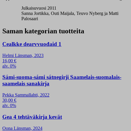
Julkaisuvuosi 2011
Sanna Jortikka, Outi Maijala, Teuvo Nyberg ja Matti
Palosaari
Saman kategorian tuotteita
Cealkke dearvvuođaid 1
Helmi Länsman, 2023
16,00
€
alv. 0%
Sámi-suoma-sámi sátnegirji Saamelais-suomalais-
saamelais sanakirja
Pekka Sammallahti, 2022
30,00
€
alv. 0%
Gea 4 tehtäväkirja kevät
Oona Länsman, 2024