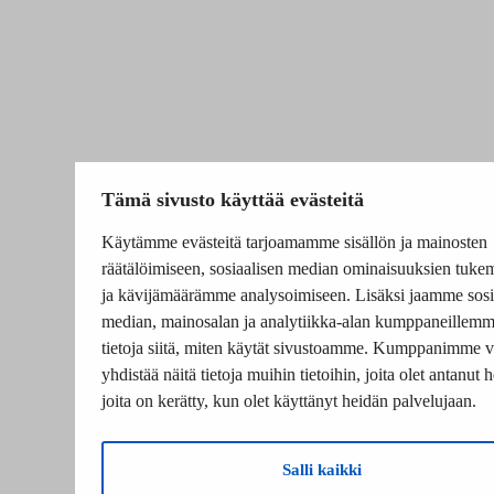
Tämä sivusto käyttää evästeitä
Käytämme evästeitä tarjoamamme sisällön ja mainosten
räätälöimiseen, sosiaalisen median ominaisuuksien tuke
ja kävijämäärämme analysoimiseen. Lisäksi jaamme sosi
median, mainosalan ja analytiikka-alan kumppaneillem
tietoja siitä, miten käytät sivustoamme. Kumppanimme v
yhdistää näitä tietoja muihin tietoihin, joita olet antanut he
joita on kerätty, kun olet käyttänyt heidän palvelujaan.
Salli kaikki