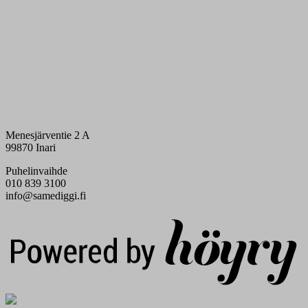
Menesjärventie 2 A
99870 Inari
Puhelinvaihde
010 839 3100
info@samediggi.fi
Digi- ja mainostoimisto Höyry Rovaniemi ja Oulu