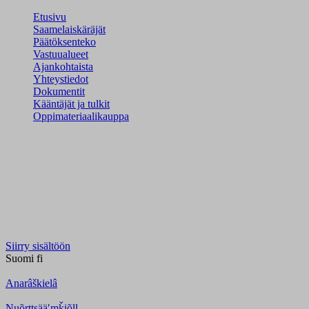
Etusivu
Saamelaiskäräjät
Päätöksenteko
Vastuualueet
Ajankohtaista
Yhteystiedot
Dokumentit
Kääntäjät ja tulkit
Oppimateriaalikauppa
Siirry sisältöön
Suomi
fi
Anarâškielâ
Nuõrttsääʹmǩiõll