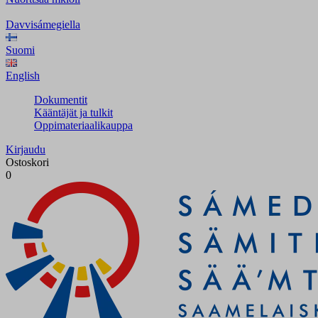
Davvisámegiella
Suomi
English
Dokumentit
Kääntäjät ja tulkit
Oppimateriaalikauppa
Kirjaudu
Ostoskori
0