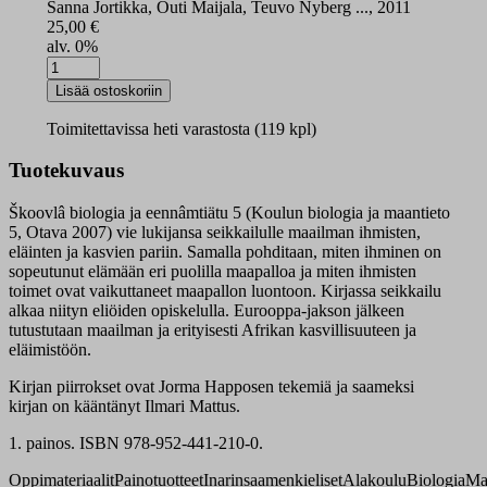
Sanna Jortikka, Outi Maijala, Teuvo Nyberg ..., 2011
25,00
€
alv. 0%
Škoovlâ
biologia
Lisää ostoskoriin
ja
eennâmtiätu
Toimitettavissa heti varastosta (119 kpl)
5
oppikirja
Tuotekuvaus
määrä
Škoovlâ biologia ja eennâmtiätu 5 (Koulun biologia ja maantieto
5, Otava 2007) vie lukijansa seikkailulle maailman ihmisten,
eläinten ja kasvien pariin. Samalla pohditaan, miten ihminen on
sopeutunut elämään eri puolilla maapalloa ja miten ihmisten
toimet ovat vaikuttaneet maapallon luontoon. Kirjassa seikkailu
alkaa niityn eliöiden opiskelulla. Eurooppa-jakson jälkeen
tutustutaan maailman ja erityisesti Afrikan kasvillisuuteen ja
eläimistöön.
Kirjan piirrokset ovat Jorma Happosen tekemiä ja saameksi
kirjan on kääntänyt Ilmari Mattus.
1. painos. ISBN 978-952-441-210-0.
Oppimateriaalit
Painotuotteet
Inarinsaamenkieliset
Alakoulu
Biologia
Ma