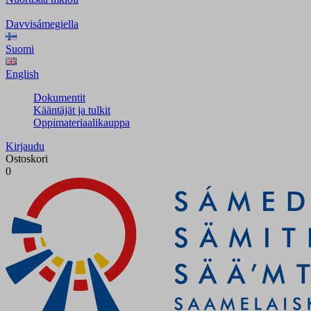
Davvisámegiella
Suomi
English
Dokumentit
Kääntäjät ja tulkit
Oppimateriaalikauppa
Kirjaudu
Ostoskori
0