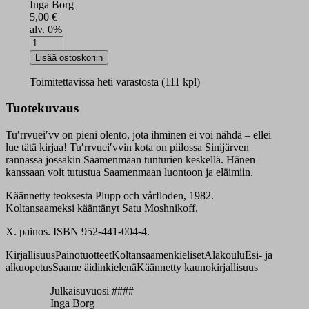
Inga Borg
5,00
€
alv. 0%
Tuʹrrvueiʹvv
da
Lisää ostoskoriin
ǩiđđtuʹlvv
määrä
Toimitettavissa heti varastosta (111 kpl)
Tuotekuvaus
Tuʹrrvueiʹvv on pieni olento, jota ihminen ei voi nähdä – ellei
lue tätä kirjaa! Tuʹrrvueiʹvvin kota on piilossa Sinijärven
rannassa jossakin Saamenmaan tunturien keskellä. Hänen
kanssaan voit tutustua Saamenmaan luontoon ja eläimiin.
Käännetty teoksesta Plupp och vårfloden, 1982.
Koltansaameksi kääntänyt Satu Moshnikoff.
X. painos. ISBN 952-441-004-4.
Kirjallisuus
Painotuotteet
Koltansaamenkieliset
Alakoulu
Esi- ja
alkuopetus
Saame äidinkielenä
Käännetty kaunokirjallisuus
Julkaisuvuosi ####
Inga Borg