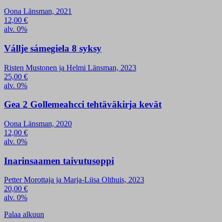
Oona Länsman, 2021
12,00
€
alv. 0%
Vállje sámegiela 8 syksy
Risten Mustonen ja Helmi Länsman, 2023
25,00
€
alv. 0%
Gea 2 Gollemeahcci tehtäväkirja kevät
Oona Länsman, 2020
12,00
€
alv. 0%
Inarinsaamen taivutusoppi
Petter Morottaja ja Marja-Liisa Olthuis, 2023
20,00
€
alv. 0%
Palaa alkuun