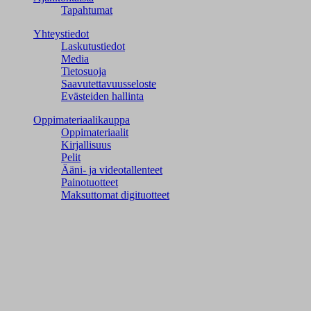
Tapahtumat
Yhteystiedot
Laskutustiedot
Media
Tietosuoja
Saavutettavuusseloste
Evästeiden hallinta
Oppimateriaalikauppa
Oppimateriaalit
Kirjallisuus
Pelit
Ääni- ja videotallenteet
Painotuotteet
Maksuttomat digituotteet