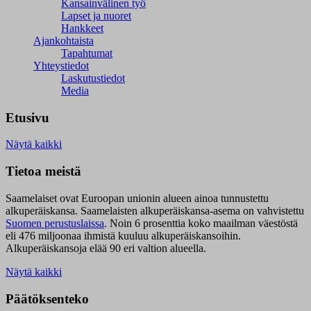
Kansainvälinen työ
Lapset ja nuoret
Hankkeet
Ajankohtaista
Tapahtumat
Yhteystiedot
Laskutustiedot
Media
Etusivu
Näytä kaikki
Tietoa meistä
Saamelaiset ovat Euroopan unionin alueen ainoa tunnustettu
alkuperäiskansa. Saamelaisten alkuperäiskansa-asema on vahvistettu
Suomen perustuslaissa
.
Noin 6 prosenttia koko maailman väestöstä
eli 476 miljoonaa ihmistä kuuluu alkuperäiskansoihin.
Alkuperäiskansoja elää 90 eri valtion alueella.
Näytä kaikki
Päätöksenteko