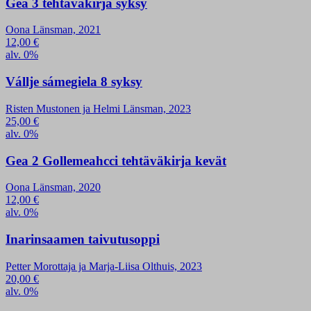
Gea 3 tehtäväkirja syksy
Oona Länsman, 2021
12,00
€
alv. 0%
Vállje sámegiela 8 syksy
Risten Mustonen ja Helmi Länsman, 2023
25,00
€
alv. 0%
Gea 2 Gollemeahcci tehtäväkirja kevät
Oona Länsman, 2020
12,00
€
alv. 0%
Inarinsaamen taivutusoppi
Petter Morottaja ja Marja-Liisa Olthuis, 2023
20,00
€
alv. 0%