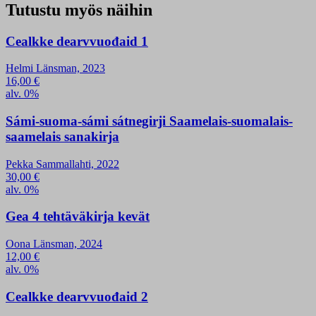
Tutustu myös näihin
Cealkke dearvvuođaid 1
Helmi Länsman, 2023
16,00
€
alv. 0%
Sámi-suoma-sámi sátnegirji Saamelais-suomalais-
saamelais sanakirja
Pekka Sammallahti, 2022
30,00
€
alv. 0%
Gea 4 tehtäväkirja kevät
Oona Länsman, 2024
12,00
€
alv. 0%
Cealkke dearvvuođaid 2