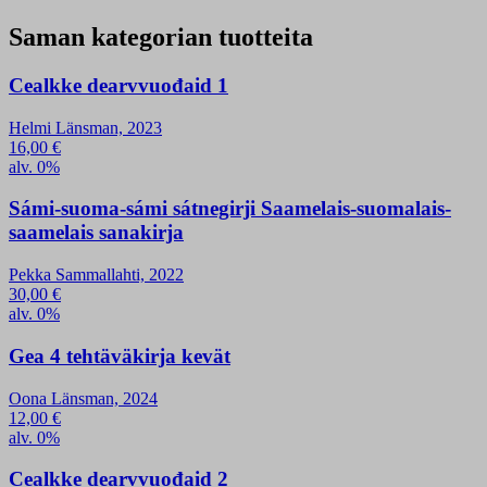
Saman kategorian tuotteita
Cealkke dearvvuođaid 1
Helmi Länsman, 2023
16,00
€
alv. 0%
Sámi-suoma-sámi sátnegirji Saamelais-suomalais-
saamelais sanakirja
Pekka Sammallahti, 2022
30,00
€
alv. 0%
Gea 4 tehtäväkirja kevät
Oona Länsman, 2024
12,00
€
alv. 0%
Cealkke dearvvuođaid 2