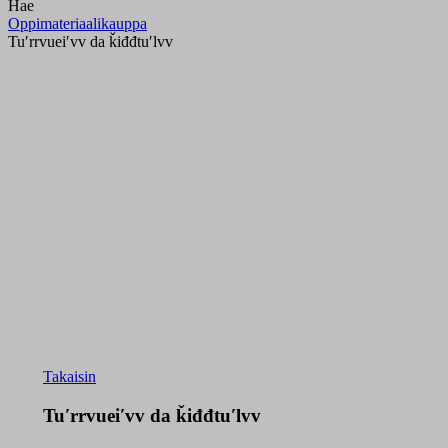
Hae
Oppimateriaalikauppa
Tuʹrrvueiʹvv da ǩiđđtuʹlvv
Takaisin
Tuʹrrvueiʹvv da ǩiđđtuʹlvv