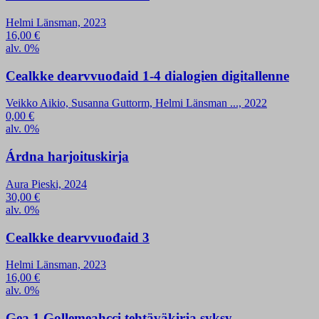
Helmi Länsman, 2023
16,00
€
alv. 0%
Cealkke dearvvuođaid 1-4 dialogien digitallenne
Veikko Aikio, Susanna Guttorm, Helmi Länsman ..., 2022
0,00
€
alv. 0%
Árdna harjoituskirja
Aura Pieski, 2024
30,00
€
alv. 0%
Cealkke dearvvuođaid 3
Helmi Länsman, 2023
16,00
€
alv. 0%
Gea 1 Gollemeahcci tehtäväkirja syksy