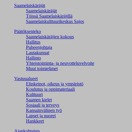
Saamelaiskäräjät
Saamelaiskäräjät
Töissä Saamelaiskäräjillä
Saamelaiskulttuuri­keskus Sajos
Päätöksenteko
Saamelaiskäräjien kokous
Hallitus
Puheenjohtaja
Lautakunnat
Hallinto
Yhteistoiminta- ja neuvotteluvelvoite
Muut toimielimet
Vastuualueet
Elinkeinot, oikeus ja ympäristö
Koulutus ja oppimateriaali
Kulttuuri
Saamen kielet
Sosiaali ja terveys
Kansainvälinen työ
Lapset ja nuoret
Hankkeet
Ajankohtaista