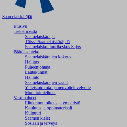
Saamelaiskäräjät
Etusivu
Tietoa meistä
Saamelaiskäräjät
Töissä Saamelaiskäräjillä
Saamelaiskulttuuri­keskus Sajos
Päätöksenteko
Saamelaiskäräjien kokous
Hallitus
Puheenjohtaja
Lautakunnat
Hallinto
Saamelaiskäräjien vaalit
Yhteistoiminta- ja neuvotteluvelvoite
Muut toimielimet
Vastuualueet
Elinkeinot, oikeus ja ympäristö
Koulutus ja oppimateriaali
Kulttuuri
Saamen kielet
Sosiaali ja terveys