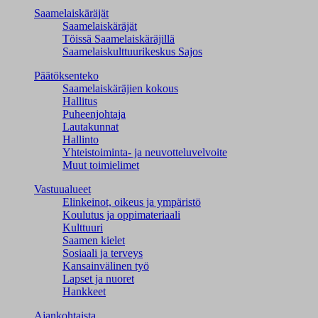
Saamelaiskäräjät
Saamelaiskäräjät
Töissä Saamelaiskäräjillä
Saamelaiskulttuuri­keskus Sajos
Päätöksenteko
Saamelaiskäräjien kokous
Hallitus
Puheenjohtaja
Lautakunnat
Hallinto
Yhteistoiminta- ja neuvotteluvelvoite
Muut toimielimet
Vastuualueet
Elinkeinot, oikeus ja ympäristö
Koulutus ja oppimateriaali
Kulttuuri
Saamen kielet
Sosiaali ja terveys
Kansainvälinen työ
Lapset ja nuoret
Hankkeet
Ajankohtaista