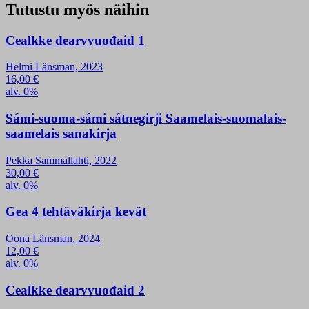
Tutustu myös näihin
Cealkke dearvvuođaid 1
Helmi Länsman, 2023
16,00
€
alv. 0%
Sámi-suoma-sámi sátnegirji Saamelais-suomalais-
saamelais sanakirja
Pekka Sammallahti, 2022
30,00
€
alv. 0%
Gea 4 tehtäväkirja kevät
Oona Länsman, 2024
12,00
€
alv. 0%
Cealkke dearvvuođaid 2