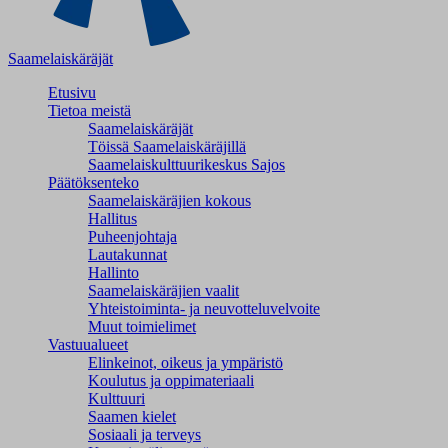
Saamelaiskäräjät
Etusivu
Tietoa meistä
Saamelaiskäräjät
Töissä Saamelaiskäräjillä
Saamelaiskulttuuri­keskus Sajos
Päätöksenteko
Saamelaiskäräjien kokous
Hallitus
Puheenjohtaja
Lautakunnat
Hallinto
Saamelaiskäräjien vaalit
Yhteistoiminta- ja neuvotteluvelvoite
Muut toimielimet
Vastuualueet
Elinkeinot, oikeus ja ympäristö
Koulutus ja oppimateriaali
Kulttuuri
Saamen kielet
Sosiaali ja terveys