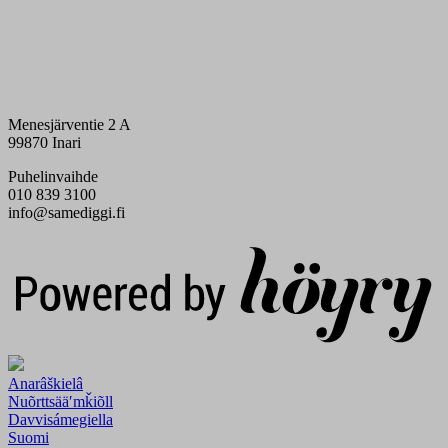
Menesjärventie 2 A
99870 Inari
Puhelinvaihde
010 839 3100
info@samediggi.fi
Digi- ja mainostoimisto Höyry Rovaniemi ja Oulu
Anarâškielâ
Nuõrttsääʹmǩiõll
Davvisámegiella
Suomi