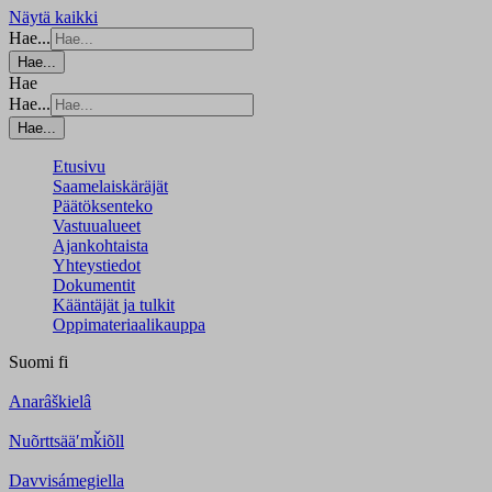
Näytä kaikki
Hae...
Hae...
Hae
Hae...
Hae...
Etusivu
Saamelaiskäräjät
Päätöksenteko
Vastuualueet
Ajankohtaista
Yhteystiedot
Dokumentit
Kääntäjät ja tulkit
Oppimateriaalikauppa
Suomi
fi
Anarâškielâ
Nuõrttsääʹmǩiõll
Davvisámegiella