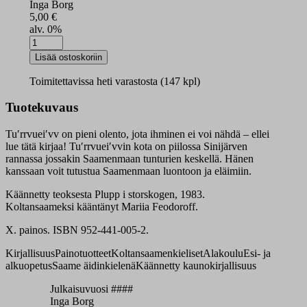
Inga Borg
5,00
€
alv. 0%
Tuʹrrvueiʹvv
vuäʹmm
Lisää ostoskoriin
mieʹccest
määrä
Toimitettavissa heti varastosta (147 kpl)
Tuotekuvaus
Tuʹrrvueiʹvv on pieni olento, jota ihminen ei voi nähdä – ellei
lue tätä kirjaa! Tuʹrrvueiʹvvin kota on piilossa Sinijärven
rannassa jossakin Saamenmaan tunturien keskellä. Hänen
kanssaan voit tutustua Saamenmaan luontoon ja eläimiin.
Käännetty teoksesta Plupp i storskogen, 1983.
Koltansaameksi kääntänyt Mariia Feodoroff.
X. painos. ISBN 952-441-005-2.
Kirjallisuus
Painotuotteet
Koltansaamenkieliset
Alakoulu
Esi- ja
alkuopetus
Saame äidinkielenä
Käännetty kaunokirjallisuus
Julkaisuvuosi ####
Inga Borg