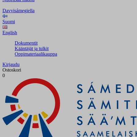
Davvisámegiella
Suomi
English
Dokumentit
Kääntäjät ja tulkit
Oppimateriaalikauppa
Kirjaudu
Ostoskori
0