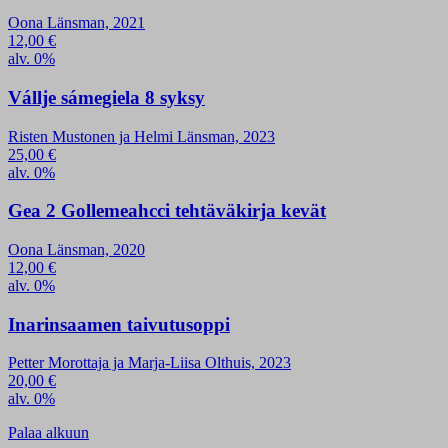
Oona Länsman, 2021
12,00
€
alv. 0%
Vállje sámegiela 8 syksy
Risten Mustonen ja Helmi Länsman, 2023
25,00
€
alv. 0%
Gea 2 Gollemeahcci tehtäväkirja kevät
Oona Länsman, 2020
12,00
€
alv. 0%
Inarinsaamen taivutusoppi
Petter Morottaja ja Marja-Liisa Olthuis, 2023
20,00
€
alv. 0%
Palaa alkuun