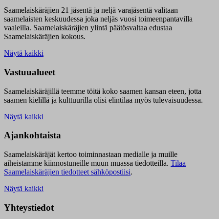
Saamelaiskäräjien 21 jäsentä ja neljä varajäsentä valitaan
saamelaisten keskuudessa joka neljäs vuosi toimeenpantavilla
vaaleilla. Saamelaiskäräjien ylintä päätösvaltaa edustaa
Saamelaiskäräjien kokous.
Näytä kaikki
Vastuualueet
Saamelaiskäräjillä t
eemme töitä koko saamen kansan eteen, jotta
saamen kielillä ja kulttuurilla olisi elintilaa myös tulevaisuudessa.
Näytä kaikki
Ajankohtaista
Saamelaiskäräjät kertoo toiminnastaan medialle ja muille
aiheistamme kiinnostuneille muun muassa tiedotteilla.
Tilaa
Saamelaiskäräjien tiedotteet sähköpostiisi
.
Näytä kaikki
Yhteystiedot