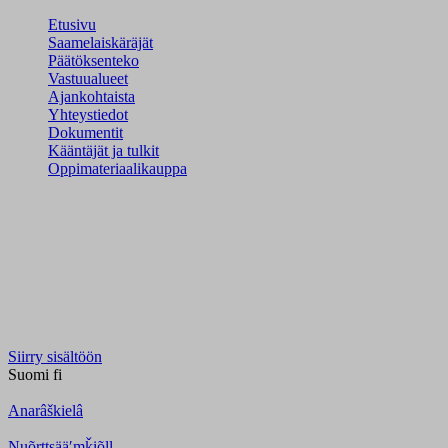
Etusivu
Saamelaiskäräjät
Päätöksenteko
Vastuualueet
Ajankohtaista
Yhteystiedot
Dokumentit
Kääntäjät ja tulkit
Oppimateriaalikauppa
Siirry sisältöön
Suomi
fi
Anarâškielâ
Nuõrttsääʹmǩiõll