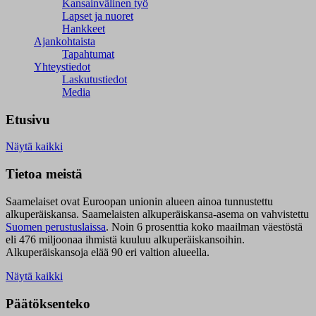
Kansainvälinen työ
Lapset ja nuoret
Hankkeet
Ajankohtaista
Tapahtumat
Yhteystiedot
Laskutustiedot
Media
Etusivu
Näytä kaikki
Tietoa meistä
Saamelaiset ovat Euroopan unionin alueen ainoa tunnustettu
alkuperäiskansa. Saamelaisten alkuperäiskansa-asema on vahvistettu
Suomen perustuslaissa
.
Noin 6 prosenttia koko maailman väestöstä
eli 476 miljoonaa ihmistä kuuluu alkuperäiskansoihin.
Alkuperäiskansoja elää 90 eri valtion alueella.
Näytä kaikki
Päätöksenteko