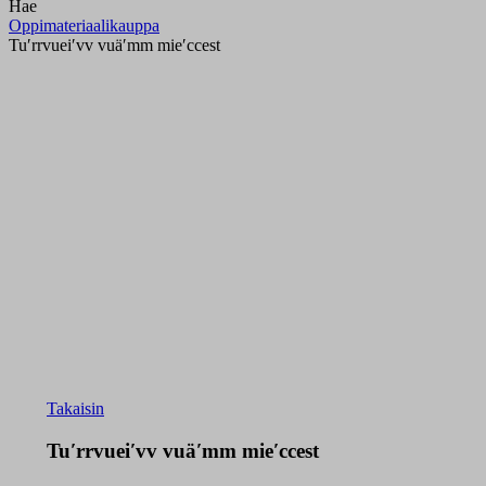
Hae
Oppimateriaalikauppa
Tuʹrrvueiʹvv vuäʹmm mieʹccest
Takaisin
Tuʹrrvueiʹvv vuäʹmm mieʹccest