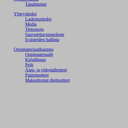
Tapahtumat
Yhteystiedot
Laskutustiedot
Media
Tietosuoja
Saavutettavuusseloste
Evästeiden hallinta
Oppimateriaalikauppa
Oppimateriaalit
Kirjallisuus
Pelit
Ääni- ja videotallenteet
Painotuotteet
Maksuttomat digituotteet