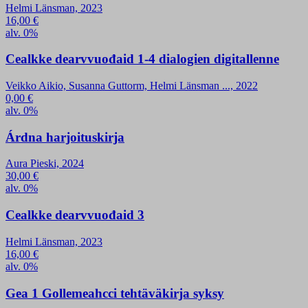
Helmi Länsman, 2023
16,00
€
alv. 0%
Cealkke dearvvuođaid 1-4 dialogien digitallenne
Veikko Aikio, Susanna Guttorm, Helmi Länsman ..., 2022
0,00
€
alv. 0%
Árdna harjoituskirja
Aura Pieski, 2024
30,00
€
alv. 0%
Cealkke dearvvuođaid 3
Helmi Länsman, 2023
16,00
€
alv. 0%
Gea 1 Gollemeahcci tehtäväkirja syksy