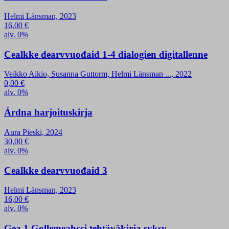
Helmi Länsman, 2023
16,00
€
alv. 0%
Cealkke dearvvuođaid 1-4 dialogien digitallenne
Veikko Aikio, Susanna Guttorm, Helmi Länsman ..., 2022
0,00
€
alv. 0%
Árdna harjoituskirja
Aura Pieski, 2024
30,00
€
alv. 0%
Cealkke dearvvuođaid 3
Helmi Länsman, 2023
16,00
€
alv. 0%
Gea 1 Gollemeahcci tehtäväkirja syksy