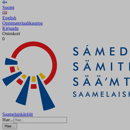
Suomi
English
Oppimateriaalikauppa
Kirjaudu
Ostoskori
0
Saamelaiskäräjät
Hae...
Hae...