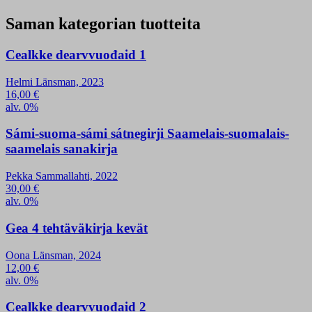
Saman kategorian tuotteita
Cealkke dearvvuođaid 1
Helmi Länsman, 2023
16,00
€
alv. 0%
Sámi-suoma-sámi sátnegirji Saamelais-suomalais-
saamelais sanakirja
Pekka Sammallahti, 2022
30,00
€
alv. 0%
Gea 4 tehtäväkirja kevät
Oona Länsman, 2024
12,00
€
alv. 0%
Cealkke dearvvuođaid 2