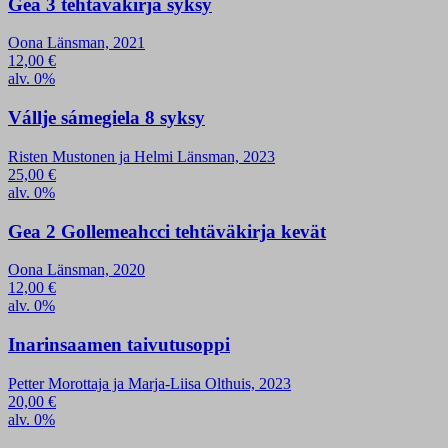
Gea 3 tehtäväkirja syksy
Oona Länsman, 2021
12,00
€
alv. 0%
Vállje sámegiela 8 syksy
Risten Mustonen ja Helmi Länsman, 2023
25,00
€
alv. 0%
Gea 2 Gollemeahcci tehtäväkirja kevät
Oona Länsman, 2020
12,00
€
alv. 0%
Inarinsaamen taivutusoppi
Petter Morottaja ja Marja-Liisa Olthuis, 2023
20,00
€
alv. 0%