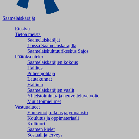
Saamelaiskäräjät
Etusivu
Tietoa meistä
Saamelaiskäräjät
Töissä Saamelaiskäräjillä
Saamelaiskulttuuri­keskus Sajos
Päätöksenteko
Saamelaiskäräjien kokous
Hallitus
Puheenjohtaja
Lautakunnat
Hallinto
Saamelaiskäräjien vaalit
Yhteistoiminta- ja neuvotteluvelvoite
Muut toimielimet
Vastuualueet
Elinkeinot, oikeus ja ympäristö
Koulutus ja oppimateriaali
Kulttuuri
Saamen kielet
Sosiaali ja terveys