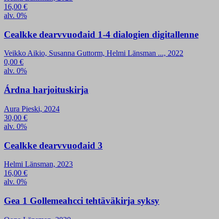
16,00
€
alv. 0%
Cealkke dearvvuođaid 1-4 dialogien digitallenne
Veikko Aikio, Susanna Guttorm, Helmi Länsman ..., 2022
0,00
€
alv. 0%
Árdna harjoituskirja
Aura Pieski, 2024
30,00
€
alv. 0%
Cealkke dearvvuođaid 3
Helmi Länsman, 2023
16,00
€
alv. 0%
Gea 1 Gollemeahcci tehtäväkirja syksy