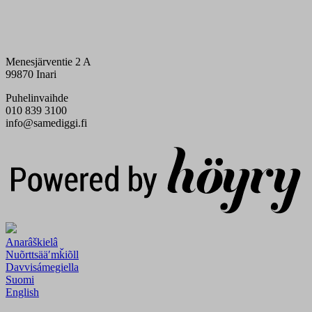
Menesjärventie 2 A
99870 Inari
Puhelinvaihde
010 839 3100
info@samediggi.fi
Digi- ja mainostoimisto Höyry Rovaniemi ja Oulu
Anarâškielâ
Nuõrttsääʹmǩiõll
Davvisámegiella
Suomi
English