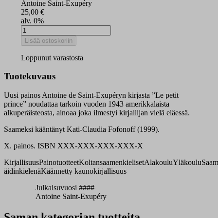
Antoine Saint-Exupéry
25,00
€
alv. 0%
Uʹcc
priinsâž
Lisää ostoskoriin
määrä
Loppunut varastosta
Tuotekuvaus
Uusi painos Antoine de Saint-Exupéryn kirjasta ”Le petit
prince” noudattaa tarkoin vuoden 1943 amerikkalaista
alkuperäisteosta, ainoaa joka ilmestyi kirjailijan vielä eläessä.
Saameksi kääntänyt Kati-Claudia Fofonoff (1999).
X. painos. ISBN XXX-XXX-XXX-XXX-X
Kirjallisuus
Painotuotteet
Koltansaamenkieliset
Alakoulu
Yläkoulu
Saam
äidinkielenä
Käännetty kaunokirjallisuus
Julkaisuvuosi ####
Antoine Saint-Exupéry
Saman kategorian tuotteita