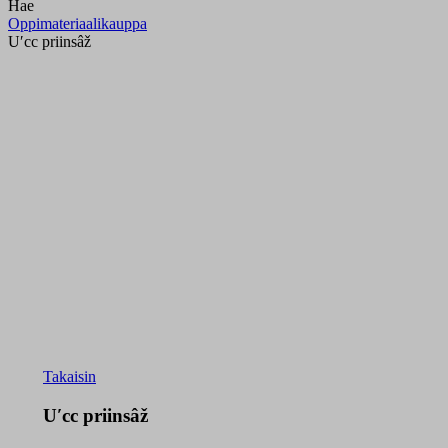
Hae
Oppimateriaalikauppa
Uʹcc priinsâž
Takaisin
Uʹcc priinsâž