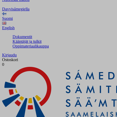
Davvisámegiella
Suomi
English
Dokumentit
Kääntäjät ja tulkit
Oppimateriaalikauppa
Kirjaudu
Ostoskori
0