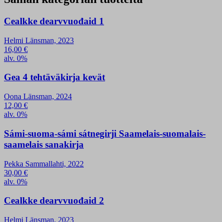
Cealkke dearvvuođaid 1
Helmi Länsman, 2023
16,00
€
alv. 0%
Gea 4 tehtäväkirja kevät
Oona Länsman, 2024
12,00
€
alv. 0%
Sámi-suoma-sámi sátnegirji Saamelais-suomalais-
saamelais sanakirja
Pekka Sammallahti, 2022
30,00
€
alv. 0%
Cealkke dearvvuođaid 2
Helmi Länsman, 2023