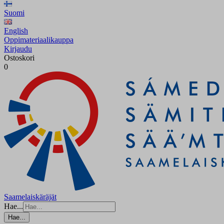
Suomi
English
Oppimateriaalikauppa
Kirjaudu
Ostoskori
0
Saamelaiskäräjät
Hae...
Hae...