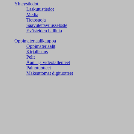
Yhteystiedot
Laskutustiedot
Media
Tietosuoja
Saavutettavuusseloste
Evästeiden hallinta
Oppimateriaalikauppa
Oppimateriaalit
Kirjallisuus
Pelit
Ääni- ja videotallenteet
Painotuotteet
Maksuttomat digituotteet