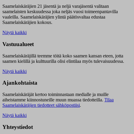
Saamelaiskäräjien 21 jäsentä ja neljä varajäsentä valitaan
saamelaisten keskuudessa joka neljäs vuosi toimeenpantavilla
vaaleilla. Saamelaiskäräjien ylintä päätösvaltaa edustaa
Saamelaiskäräjien kokous.
Näytä kaikki
Vastuualueet
Saamelaiskäräjillä t
eemme töitä koko saamen kansan eteen, jotta
saamen kielillä ja kulttuurilla olisi elintilaa myös tulevaisuudessa.
Näytä kaikki
Ajankohtaista
Saamelaiskäräjät kertoo toiminnastaan medialle ja muille
aiheistamme kiinnostuneille muun muassa tiedotteilla.
Tilaa
Saamelaiskäräjien tiedotteet sähköpostiisi
.
Näytä kaikki
Yhteystiedot