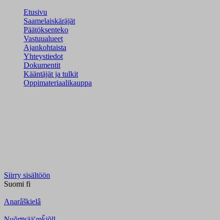
Etusivu
Saamelaiskäräjät
Päätöksenteko
Vastuualueet
Ajankohtaista
Yhteystiedot
Dokumentit
Kääntäjät ja tulkit
Oppimateriaalikauppa
Siirry sisältöön
Suomi
fi
Anarâškielâ
Nuõrttsääʹmǩiõll