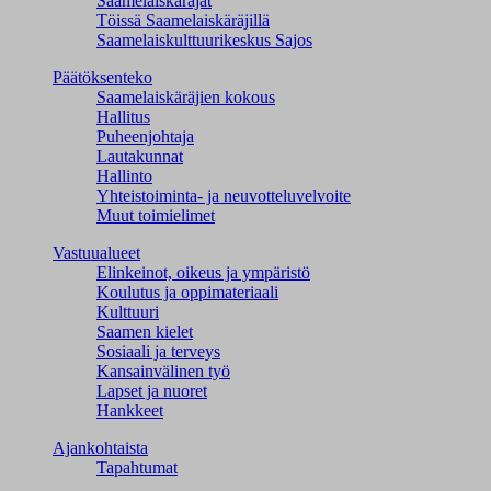
Saamelaiskäräjät
Töissä Saamelaiskäräjillä
Saamelaiskulttuuri­keskus Sajos
Päätöksenteko
Saamelaiskäräjien kokous
Hallitus
Puheenjohtaja
Lautakunnat
Hallinto
Yhteistoiminta- ja neuvotteluvelvoite
Muut toimielimet
Vastuualueet
Elinkeinot, oikeus ja ympäristö
Koulutus ja oppimateriaali
Kulttuuri
Saamen kielet
Sosiaali ja terveys
Kansainvälinen työ
Lapset ja nuoret
Hankkeet
Ajankohtaista
Tapahtumat