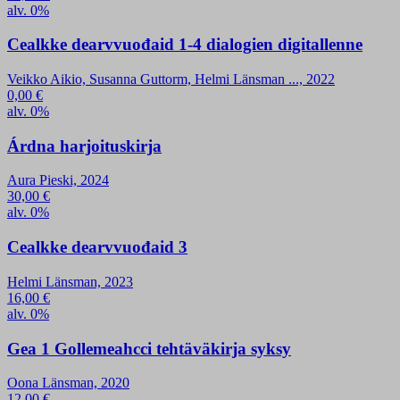
alv. 0%
Cealkke dearvvuođaid 1-4 dialogien digitallenne
Veikko Aikio, Susanna Guttorm, Helmi Länsman ..., 2022
0,00
€
alv. 0%
Árdna harjoituskirja
Aura Pieski, 2024
30,00
€
alv. 0%
Cealkke dearvvuođaid 3
Helmi Länsman, 2023
16,00
€
alv. 0%
Gea 1 Gollemeahcci tehtäväkirja syksy
Oona Länsman, 2020
12,00
€