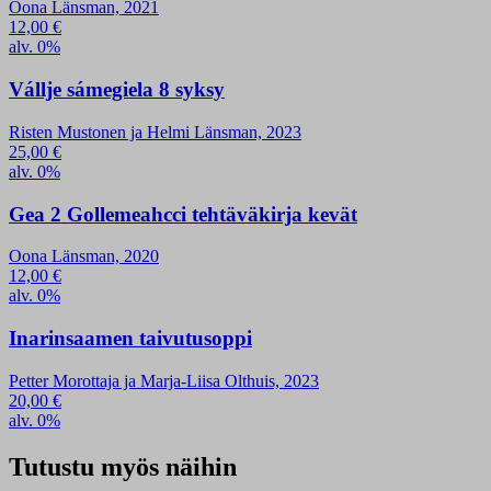
Oona Länsman, 2021
12,00
€
alv. 0%
Vállje sámegiela 8 syksy
Risten Mustonen ja Helmi Länsman, 2023
25,00
€
alv. 0%
Gea 2 Gollemeahcci tehtäväkirja kevät
Oona Länsman, 2020
12,00
€
alv. 0%
Inarinsaamen taivutusoppi
Petter Morottaja ja Marja-Liisa Olthuis, 2023
20,00
€
alv. 0%
Tutustu myös näihin