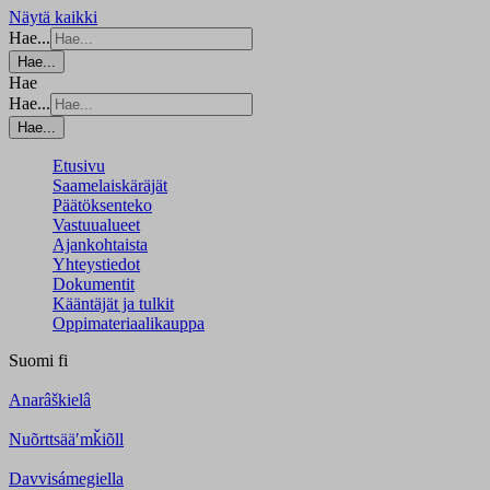
Näytä kaikki
Hae...
Hae...
Hae
Hae...
Hae...
Etusivu
Saamelaiskäräjät
Päätöksenteko
Vastuualueet
Ajankohtaista
Yhteystiedot
Dokumentit
Kääntäjät ja tulkit
Oppimateriaalikauppa
Suomi
fi
Anarâškielâ
Nuõrttsääʹmǩiõll
Davvisámegiella