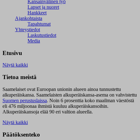
Kansainvälinen työ
Lapset ja nuoret
Hankkeet
Ajankohtaista
Tapahtumat
Yhteystiedot
Laskutustiedot
Media
Etusivu
Näytä kaikki
Tietoa meistä
Saamelaiset ovat Euroopan unionin alueen ainoa tunnustettu
alkuperäiskansa. Saamelaisten alkuperäiskansa-asema on vahvistettu
Suomen perustuslaissa
.
Noin 6 prosenttia koko maailman väestöstä
eli 476 miljoonaa ihmistä kuuluu alkuperäiskansoihin.
Alkuperäiskansoja elää 90 eri valtion alueella.
Näytä kaikki
Päätöksenteko