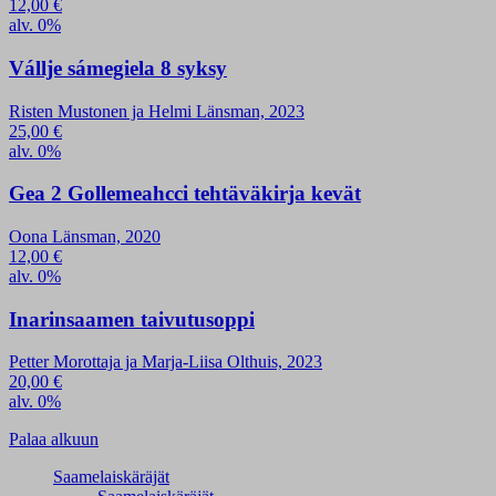
12,00
€
alv. 0%
Vállje sámegiela 8 syksy
Risten Mustonen ja Helmi Länsman, 2023
25,00
€
alv. 0%
Gea 2 Gollemeahcci tehtäväkirja kevät
Oona Länsman, 2020
12,00
€
alv. 0%
Inarinsaamen taivutusoppi
Petter Morottaja ja Marja-Liisa Olthuis, 2023
20,00
€
alv. 0%
Palaa alkuun
Saamelaiskäräjät