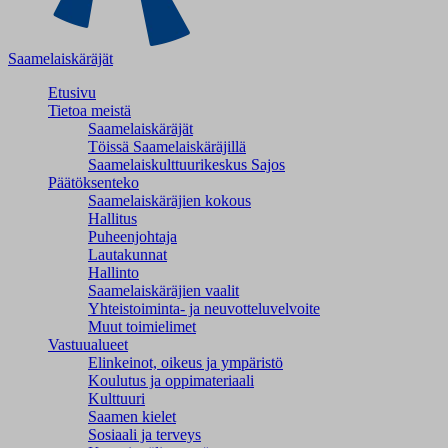
Saamelaiskäräjät
Etusivu
Tietoa meistä
Saamelaiskäräjät
Töissä Saamelaiskäräjillä
Saamelaiskulttuuri­keskus Sajos
Päätöksenteko
Saamelaiskäräjien kokous
Hallitus
Puheenjohtaja
Lautakunnat
Hallinto
Saamelaiskäräjien vaalit
Yhteistoiminta- ja neuvotteluvelvoite
Muut toimielimet
Vastuualueet
Elinkeinot, oikeus ja ympäristö
Koulutus ja oppimateriaali
Kulttuuri
Saamen kielet
Sosiaali ja terveys