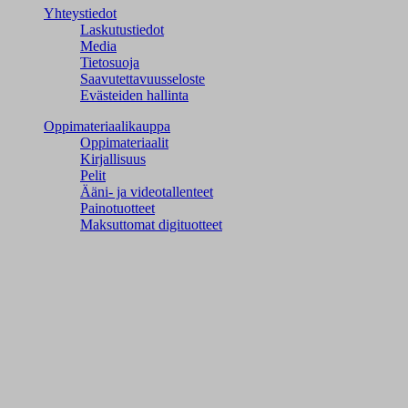
Yhteystiedot
Laskutustiedot
Media
Tietosuoja
Saavutettavuusseloste
Evästeiden hallinta
Oppimateriaalikauppa
Oppimateriaalit
Kirjallisuus
Pelit
Ääni- ja videotallenteet
Painotuotteet
Maksuttomat digituotteet