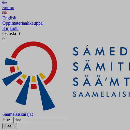
Suomi
English
Oppimateriaalikauppa
Kirjaudu
Ostoskori
0
Saamelaiskäräjät
Hae...
Hae...