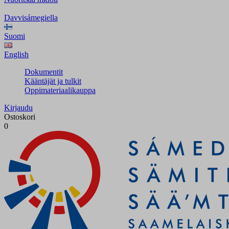
Davvisámegiella
Suomi
English
Dokumentit
Kääntäjät ja tulkit
Oppimateriaalikauppa
Kirjaudu
Ostoskori
0