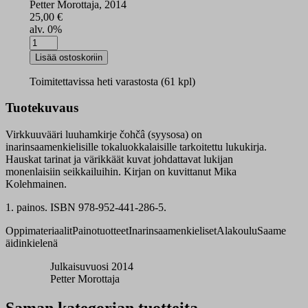
Petter Morottaja, 2014
25,00
€
alv. 0%
Virkkuuvääri
lukukirja
Lisää ostoskoriin
syksy
määrä
Toimitettavissa heti varastosta (61 kpl)
Tuotekuvaus
Virkkuuvääri luuhamkirje čohčâ (syysosa) on
inarinsaamenkielisille tokaluokkalaisille tarkoitettu lukukirja.
Hauskat tarinat ja värikkäät kuvat johdattavat lukijan
monenlaisiin seikkailuihin. Kirjan on kuvittanut Mika
Kolehmainen.
1. painos. ISBN 978-952-441-286-5.
Oppimateriaalit
Painotuotteet
Inarinsaamenkieliset
Alakoulu
Saame
äidinkielenä
Julkaisuvuosi 2014
Petter Morottaja