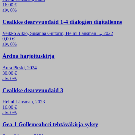
16,00
€
alv. 0%
Cealkke dearvvuođaid 1-4 dialogien digitallenne
Veikko Aikio, Susanna Guttorm, Helmi Länsman ..., 2022
0,00
€
alv. 0%
Árdna harjoituskirja
Aura Pieski, 2024
30,00
€
alv. 0%
Cealkke dearvvuođaid 3
Helmi Länsman, 2023
16,00
€
alv. 0%
Gea 1 Gollemeahcci tehtäväkirja syksy