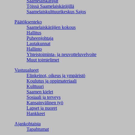
Saamelaiskäräjät
Töissä Saamelaiskäräjillä
Saamelaiskulttuuri­keskus Sajos
Päätöksenteko
Saamelaiskäräjien kokous
Hallitus
Puheenjohtaja
Lautakunnat
Hallinto
Yhteistoiminta- ja neuvotteluvelvoite
Muut toimielimet
Vastuualueet
Elinkeinot, oikeus ja ympäristö
Koulutus ja oppimateriaali
Kulttuuri
Saamen kielet
Sosiaali ja terveys
Kansainvälinen työ
Lapset ja nuoret
Hankkeet
Ajankohtaista
Tapahtumat