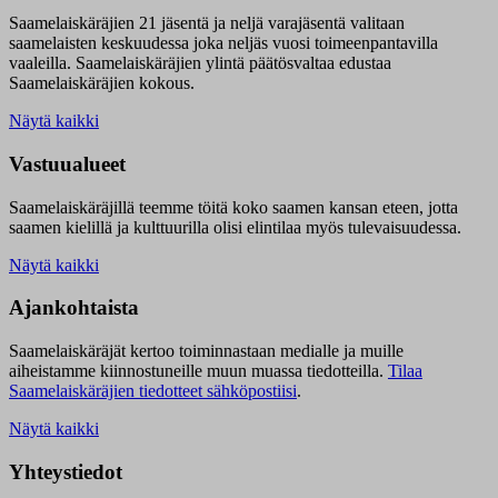
Saamelaiskäräjien 21 jäsentä ja neljä varajäsentä valitaan
saamelaisten keskuudessa joka neljäs vuosi toimeenpantavilla
vaaleilla. Saamelaiskäräjien ylintä päätösvaltaa edustaa
Saamelaiskäräjien kokous.
Näytä kaikki
Vastuualueet
Saamelaiskäräjillä t
eemme töitä koko saamen kansan eteen, jotta
saamen kielillä ja kulttuurilla olisi elintilaa myös tulevaisuudessa.
Näytä kaikki
Ajankohtaista
Saamelaiskäräjät kertoo toiminnastaan medialle ja muille
aiheistamme kiinnostuneille muun muassa tiedotteilla.
Tilaa
Saamelaiskäräjien tiedotteet sähköpostiisi
.
Näytä kaikki
Yhteystiedot