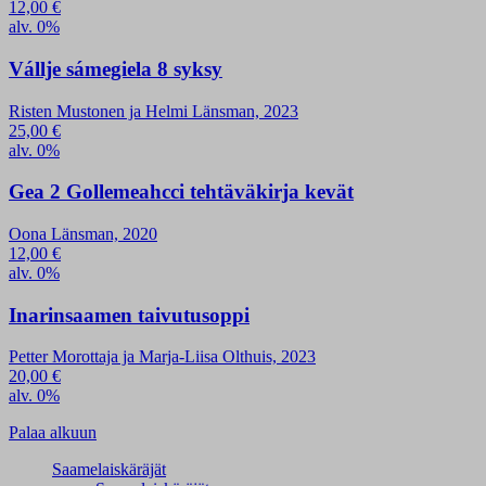
12,00
€
alv. 0%
Vállje sámegiela 8 syksy
Risten Mustonen ja Helmi Länsman, 2023
25,00
€
alv. 0%
Gea 2 Gollemeahcci tehtäväkirja kevät
Oona Länsman, 2020
12,00
€
alv. 0%
Inarinsaamen taivutusoppi
Petter Morottaja ja Marja-Liisa Olthuis, 2023
20,00
€
alv. 0%
Palaa alkuun
Saamelaiskäräjät