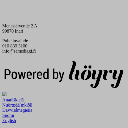
Menesjärventie 2 A
99870 Inari
Puhelinvaihde
010 839 3100
info@samediggi.fi
Digi- ja mainostoimisto Höyry Rovaniemi ja Oulu
Anarâškielâ
Nuõrttsääʹmǩiõll
Davvisámegiella
Suomi
English