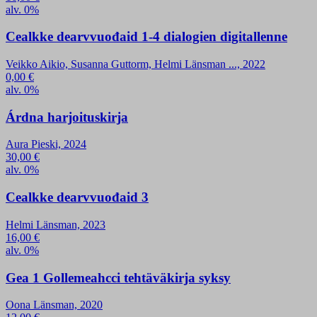
alv. 0%
Cealkke dearvvuođaid 1-4 dialogien digitallenne
Veikko Aikio, Susanna Guttorm, Helmi Länsman ..., 2022
0,00
€
alv. 0%
Árdna harjoituskirja
Aura Pieski, 2024
30,00
€
alv. 0%
Cealkke dearvvuođaid 3
Helmi Länsman, 2023
16,00
€
alv. 0%
Gea 1 Gollemeahcci tehtäväkirja syksy
Oona Länsman, 2020