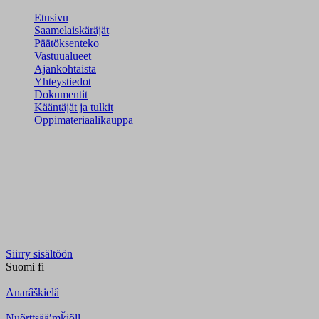
Etusivu
Saamelaiskäräjät
Päätöksenteko
Vastuualueet
Ajankohtaista
Yhteystiedot
Dokumentit
Kääntäjät ja tulkit
Oppimateriaalikauppa
Siirry sisältöön
Suomi
fi
Anarâškielâ
Nuõrttsääʹmǩiõll