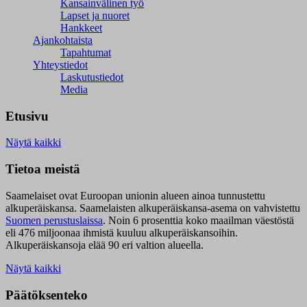
Kansainvälinen työ
Lapset ja nuoret
Hankkeet
Ajankohtaista
Tapahtumat
Yhteystiedot
Laskutustiedot
Media
Etusivu
Näytä kaikki
Tietoa meistä
Saamelaiset ovat Euroopan unionin alueen ainoa tunnustettu
alkuperäiskansa. Saamelaisten alkuperäiskansa-asema on vahvistettu
Suomen perustuslaissa
.
Noin 6 prosenttia koko maailman väestöstä
eli 476 miljoonaa ihmistä kuuluu alkuperäiskansoihin.
Alkuperäiskansoja elää 90 eri valtion alueella.
Näytä kaikki
Päätöksenteko