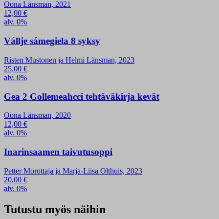
Oona Länsman, 2021
12,00
€
alv. 0%
Vállje sámegiela 8 syksy
Risten Mustonen ja Helmi Länsman, 2023
25,00
€
alv. 0%
Gea 2 Gollemeahcci tehtäväkirja kevät
Oona Länsman, 2020
12,00
€
alv. 0%
Inarinsaamen taivutusoppi
Petter Morottaja ja Marja-Liisa Olthuis, 2023
20,00
€
alv. 0%
Tutustu myös näihin