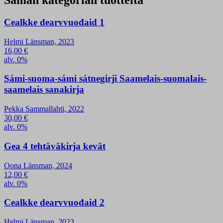
Saman kategorian tuotteita
Cealkke dearvvuođaid 1
Helmi Länsman, 2023
16,00
€
alv. 0%
Sámi-suoma-sámi sátnegirji Saamelais-suomalais-
saamelais sanakirja
Pekka Sammallahti, 2022
30,00
€
alv. 0%
Gea 4 tehtäväkirja kevät
Oona Länsman, 2024
12,00
€
alv. 0%
Cealkke dearvvuođaid 2
Helmi Länsman, 2023