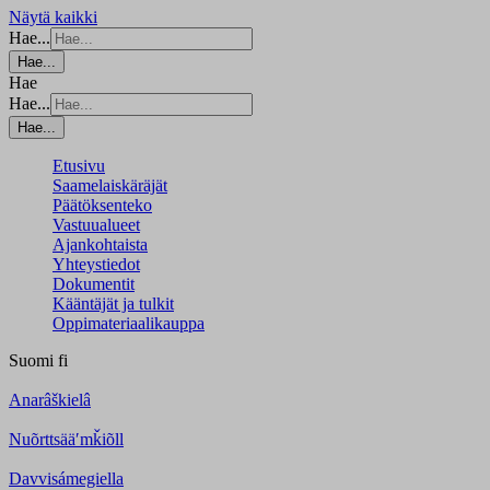
Näytä kaikki
Hae...
Hae...
Hae
Hae...
Hae...
Etusivu
Saamelaiskäräjät
Päätöksenteko
Vastuualueet
Ajankohtaista
Yhteystiedot
Dokumentit
Kääntäjät ja tulkit
Oppimateriaalikauppa
Suomi
fi
Anarâškielâ
Nuõrttsääʹmǩiõll
Davvisámegiella