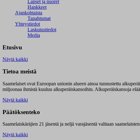
Lapset ja nuoret
Hankkeet
Ajankohtaista
Tapahtumat
Yhteystiedot
Laskutustiedot
Media
Etusivu
Näytä kaikki
Tietoa meistä
Saamelaiset ovat Euroopan unionin alueen ainoa tunnustettu alkuperä
miljoonaa ihmistä kuuluu alkuperäiskansoihin. Alkuperäiskansoja elää 9
Näytä kaikki
Päätöksenteko
Saamelaiskäräjien 21 jäsentä ja neljä varajäsentä valitaan saamelaiste
Näytä kaikki