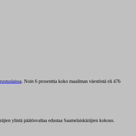
ustuslaissa
.
Noin 6 prosenttia koko maailman väestöstä eli 476
äräjien ylintä päätösvaltaa edustaa Saamelaiskäräjien kokous.