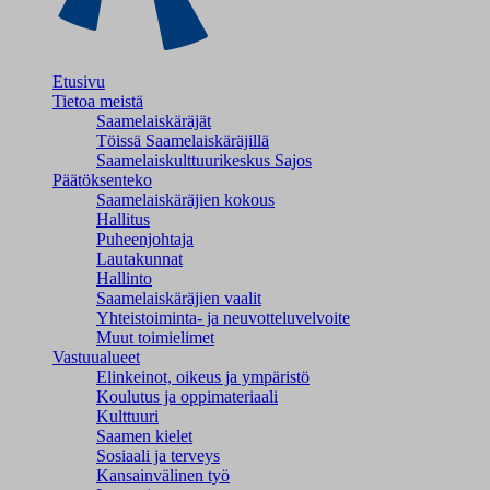
Etusivu
Tietoa meistä
Saamelaiskäräjät
Töissä Saamelaiskäräjillä
Saamelaiskulttuuri­keskus Sajos
Päätöksenteko
Saamelaiskäräjien kokous
Hallitus
Puheenjohtaja
Lautakunnat
Hallinto
Saamelaiskäräjien vaalit
Yhteistoiminta- ja neuvotteluvelvoite
Muut toimielimet
Vastuualueet
Elinkeinot, oikeus ja ympäristö
Koulutus ja oppimateriaali
Kulttuuri
Saamen kielet
Sosiaali ja terveys
Kansainvälinen työ