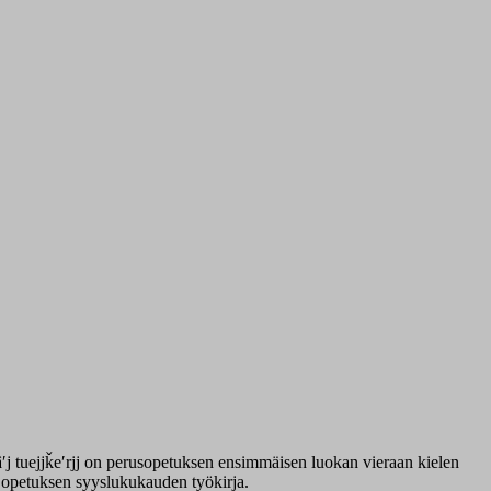
ʹj tuejjǩeʹrjj on perusopetuksen ensimmäisen luokan vieraan kielen
 opetuksen syyslukukauden työkirja.