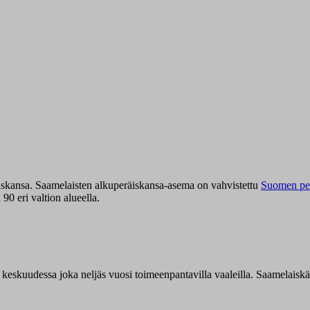
iskansa. Saamelaisten alkuperäiskansa-asema on vahvistettu
Suomen per
0 eri valtion alueella.
n keskuudessa joka neljäs vuosi toimeenpantavilla vaaleilla. Saamelaisk