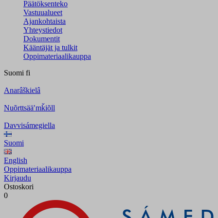
Päätöksenteko
Vastuualueet
Ajankohtaista
Yhteystiedot
Dokumentit
Kääntäjät ja tulkit
Oppimateriaalikauppa
Suomi
fi
Anarâškielâ
Nuõrttsääʹmǩiõll
Davvisámegiella
Suomi
English
Oppimateriaalikauppa
Kirjaudu
Ostoskori
0