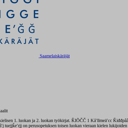
Saamelaiskäräjät
aalit
kielisen 1. luokan ja 2. luokan työkirjat. ǨIÕČČ 1 Kåʹllmeäʹcc Ǩiđđpââ
tuejjǩeʹrjj on perusopetuksen toisen luokan vieraan kielen lukijoiden