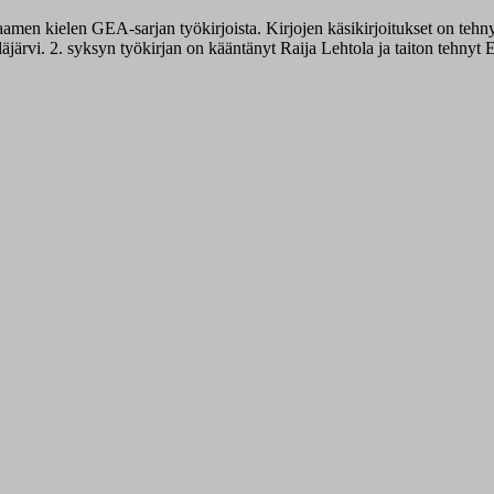
ssaamen kielen GEA-sarjan työkirjoista. Kirjojen käsikirjoitukset on te
järvi. 2. syksyn työkirjan on kääntänyt Raija Lehtola ja taiton tehnyt 