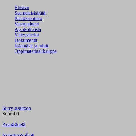
Etusivu
Saamelaiskäräjät
Päätöksenteko
Vastuualueet
Ajankohtaista
Yhteystiedot
Dokumentit
Kääntäjät ja tulkit
Oppimateriaalikauppa
Siirry sisältöön
Suomi
fi
Anarâškielâ
Nuõrttsääʹmǩiõll