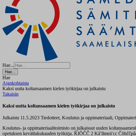
Hae...
Hae...
Hae
Ajankohtaista
Kaksi uutta koltansaamen kielen työkirjaa on julkaistu
Takaisin
Kaksi uutta koltansaamen kielen työkirjaa on julkaistu
Julkaistu 11.5.2023
Tiedotteet, Koulutus ja oppimateriaali, Oppimateri
Koulutus- ja oppimateriaalitoimisto on julkaissut uuden koltansaamen
opetuksen kevätlukukauden työkirja. ǨIÕČČ 2 Kåʹllmeäʹcc Čõhččpââʹj 