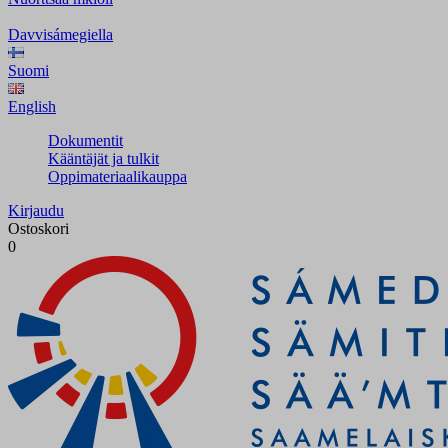
Davvisámegiella
Suomi
English
Dokumentit
Kääntäjät ja tulkit
Oppimateriaalikauppa
Kirjaudu
Ostoskori
0