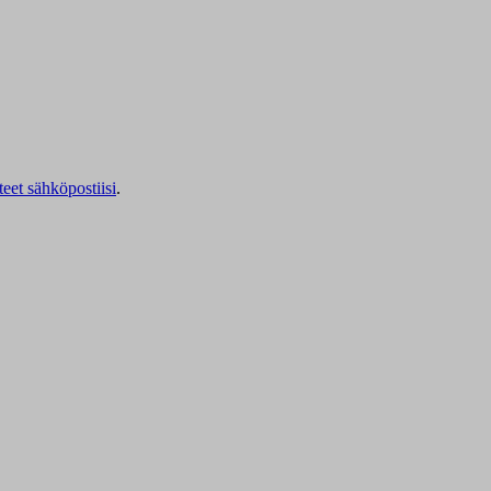
teet sähköpostiisi
.