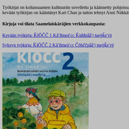
Työkirjat on koltansaamen kulttuuriin sovellettu ja käännetty pohjoi
kevään työkirjan on kääntänyt Kari Chan ja taiton tehnyt Anni Näkkälä
Kirjoja voi tilata Saamelaiskäräjien verkkokaupasta:
Kevään työkirja: ǨIÕČČ 1 Kåʹllmeäʹcc Ǩiđđpââʹj tuejjǩeʹrjj
Syksyn työkirja: ǨIÕČČ 2 Kåʹllmeäʹcc Čõhččpââʹj tuejjǩeʹrjj