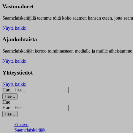
Vastuualueet
Saamelaiskäräjillä t
eemme töitä koko saamen kansan eteen, jotta saamen 
Näytä kaikki
Ajankohtaista
Saamelaiskäräjät kertoo toiminnastaan medialle ja muille aiheistamme 
Näytä kaikki
Yhteystiedot
Näytä kaikki
Hae...
Hae...
Hae
Hae...
Hae...
Etusivu
Saamelaiskäräjät