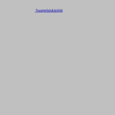
Saamelaiskäräjät