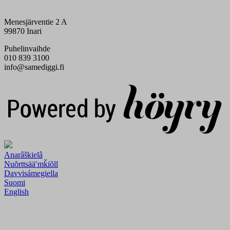
Menesjärventie 2 A
99870 Inari
Puhelinvaihde
010 839 3100
info@samediggi.fi
Digi- ja mainostoimisto Höyry Rovaniemi ja Oulu
Anarâškielâ
Nuõrttsääʹmǩiõll
Davvisámegiella
Suomi
English