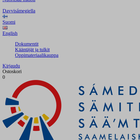
Davvisámegiella
Suomi
English
Dokumentit
Kääntäjät ja tulkit
Oppimateriaalikauppa
Kirjaudu
Ostoskori
0