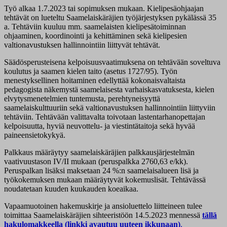
Työ alkaa 1.7.2023 tai sopimuksen mukaan. Kielipesäohjaajan
tehtävät on lueteltu Saamelaiskäräjien työjärjestyksen pykälässä 35
a. Tehtäviin kuuluu mm. saamelaisten kielipesätoiminnan
ohjaaminen, koordinointi ja kehittäminen sekä kielipesien
valtionavustuksen hallinnointiin liittyvät tehtävät.
Säädösperusteisena kelpoisuusvaatimuksena on tehtävään soveltuva
koulutus ja saamen kielen taito (asetus 1727/95). Työn
menestyksellinen hoitaminen edellyttää kokonaisvaltaista
pedagogista näkemystä saamelaisesta varhaiskasvatuksesta, kielen
elvytysmenetelmien tuntemusta, perehtyneisyyttä
saamelaiskulttuuriin sekä valtionavustuksen hallinnointiin liittyviin
tehtäviin. Tehtävään valittavalta toivotaan lastentarhanopettajan
kelpoisuutta, hyviä neuvottelu- ja viestintätaitoja sekä hyvää
paineensietokykyä.
Palkkaus määräytyy saamelaiskäräjien palkkausjärjestelmän
vaativuustason IV/II mukaan (peruspalkka 2760,63 e/kk).
Peruspalkan lisäksi maksetaan 24 %:n saamelaisalueen lisä ja
työkokemuksen mukaan määräytyvät kokemuslisät. Tehtävässä
noudatetaan kuuden kuukauden koeaikaa.
Vapaamuotoinen hakemuskirje ja ansioluettelo liitteineen tulee
toimittaa Saamelaiskäräjien sihteeristöön 14.5.2023 mennessä
tällä
hakulomakkeella (linkki avautuu uuteen ikkunaan)
.