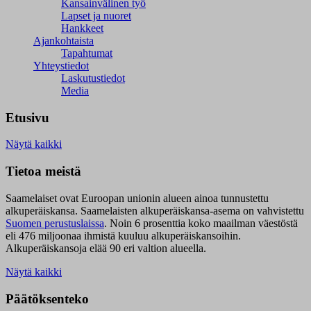
Kansainvälinen työ
Lapset ja nuoret
Hankkeet
Ajankohtaista
Tapahtumat
Yhteystiedot
Laskutustiedot
Media
Etusivu
Näytä kaikki
Tietoa meistä
Saamelaiset ovat Euroopan unionin alueen ainoa tunnustettu
alkuperäiskansa. Saamelaisten alkuperäiskansa-asema on vahvistettu
Suomen perustuslaissa
.
Noin 6 prosenttia koko maailman väestöstä
eli 476 miljoonaa ihmistä kuuluu alkuperäiskansoihin.
Alkuperäiskansoja elää 90 eri valtion alueella.
Näytä kaikki
Päätöksenteko