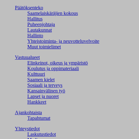
Päätöksenteko
Saamelaiskäräjien kokous
Hallitus
Puheenjohtaja
Lautakunnat
Hallinto
Yhteistoiminta- ja neuvotteluvelvoite
Muut toimielimet
Vastuualueet
Elinkeinot, oikeus ja ympäristö
Koulutus ja oppimateriaali
Kulttuuri
Saamen kielet
Sosiaali ja terveys
Kansainvälinen työ
Lapset ja nuoret
Hankkeet
Ajankohtaista
Tapahtumat
Yhteystiedot
Laskutustiedot