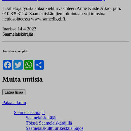
Lisätietoja työstä antaa kieliturvasihteeri Anne Kirste Aikio, puh.
010 8393124. Saamelaiskäräjien toimintaan voi tutustua
nettiosoitteessa www.samediggi.fi.
Inarissa 14.4.2023
Saamelaiskäräjät
Jaa sivu eteenpäin
Facebook
Twitter
WhatsApp
Share
Muita uutisia
Palaa alkuun
Saamelaiskäräjät
Saamelaiskäräjät
Töissä Saamelaiskäräjillä
Saamelaiskulttuuri­keskus Sajos