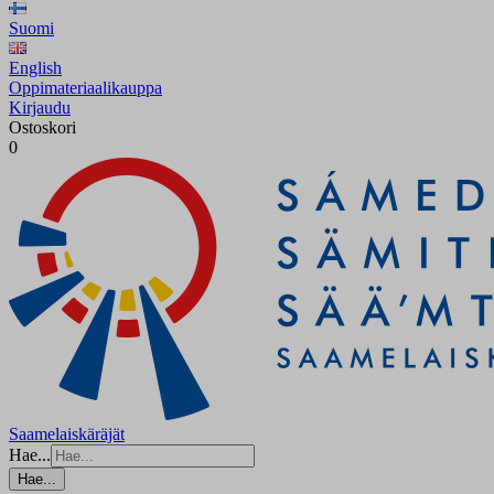
Suomi
English
Oppimateriaalikauppa
Kirjaudu
Ostoskori
0
Saamelaiskäräjät
Hae...
Hae...