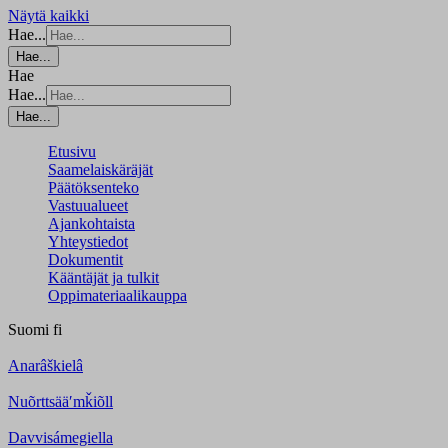
Näytä kaikki
Hae...
Hae...
Hae
Hae...
Hae...
Etusivu
Saamelaiskäräjät
Päätöksenteko
Vastuualueet
Ajankohtaista
Yhteystiedot
Dokumentit
Kääntäjät ja tulkit
Oppimateriaalikauppa
Suomi
fi
Anarâškielâ
Nuõrttsääʹmǩiõll
Davvisámegiella