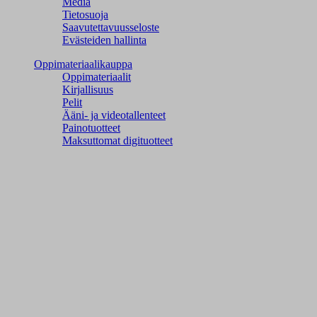
Media
Tietosuoja
Saavutettavuusseloste
Evästeiden hallinta
Oppimateriaalikauppa
Oppimateriaalit
Kirjallisuus
Pelit
Ääni- ja videotallenteet
Painotuotteet
Maksuttomat digituotteet