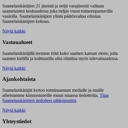
Saamelaiskäräjien 21 jäsentä ja neljä varajäsentä valitaan
saamelaisten keskuudessa joka neljäs vuosi toimeenpantavilla
vaaleilla. Saamelaiskäräjien ylintä päätösvaltaa edustaa
Saamelaiskäräjien kokous.
Näytä kaikki
Vastuualueet
Saamelaiskäräjillä t
eemme töitä koko saamen kansan eteen, jotta
saamen kielillä ja kulttuurilla olisi elintilaa myös tulevaisuudessa.
Näytä kaikki
Ajankohtaista
Saamelaiskäräjät kertoo toiminnastaan medialle ja muille
aiheistamme kiinnostuneille muun muassa tiedotteilla.
Tilaa
Saamelaiskäräjien tiedotteet sähköpostiisi
.
Näytä kaikki
Yhteystiedot