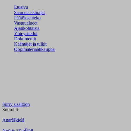
Etusivu
Saamelaiskäräjät
Päätöksenteko
Vastuualueet
Ajankohtaista
Yhteystiedot
Dokumentit
Kääntäjät ja tulkit
Oppimateriaalikauppa
Siirry sisältöön
Suomi
fi
Anarâškielâ
Nuõrttsääʹmǩiõll