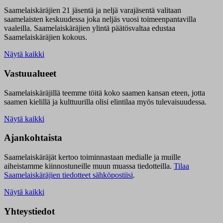
Saamelaiskäräjien 21 jäsentä ja neljä varajäsentä valitaan
saamelaisten keskuudessa joka neljäs vuosi toimeenpantavilla
vaaleilla. Saamelaiskäräjien ylintä päätösvaltaa edustaa
Saamelaiskäräjien kokous.
Näytä kaikki
Vastuualueet
Saamelaiskäräjillä t
eemme töitä koko saamen kansan eteen, jotta
saamen kielillä ja kulttuurilla olisi elintilaa myös tulevaisuudessa.
Näytä kaikki
Ajankohtaista
Saamelaiskäräjät kertoo toiminnastaan medialle ja muille
aiheistamme kiinnostuneille muun muassa tiedotteilla.
Tilaa
Saamelaiskäräjien tiedotteet sähköpostiisi
.
Näytä kaikki
Yhteystiedot