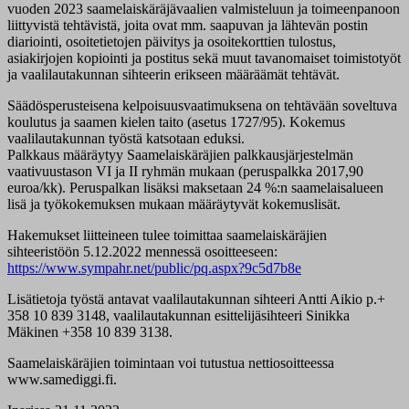
vuoden 2023 saamelaiskäräjävaalien valmisteluun ja toimeenpanoon
liittyvistä tehtävistä, joita ovat mm. saapuvan ja lähtevän postin
diariointi, osoitetietojen päivitys ja osoitekorttien tulostus,
asiakirjojen kopiointi ja postitus sekä muut tavanomaiset toimistotyöt
ja vaalilautakunnan sihteerin erikseen määräämät tehtävät.
Säädösperusteisena kelpoisuusvaatimuksena on tehtävään soveltuva
koulutus ja saamen kielen taito (asetus 1727/95). Kokemus
vaalilautakunnan työstä katsotaan eduksi.
Palkkaus määräytyy Saamelaiskäräjien palkkausjärjestelmän
vaativuustason VI ja II ryhmän mukaan (peruspalkka 2017,90
euroa/kk). Peruspalkan lisäksi maksetaan 24 %:n saamelaisalueen
lisä ja työkokemuksen mukaan määräytyvät kokemuslisät.
Hakemukset liitteineen tulee toimittaa saamelaiskäräjien
sihteeristöön 5.12.2022 mennessä osoitteeseen:
https://www.sympahr.net/public/pq.aspx?9c5d7b8e
Lisätietoja työstä antavat vaalilautakunnan sihteeri Antti Aikio p.+
358 10 839 3148, vaalilautakunnan esittelijäsihteeri Sinikka
Mäkinen +358 ‭10 839 3138‬‬.‬‬‬‬‬
Saamelaiskäräjien toimintaan voi tutustua nettiosoitteessa
www.samediggi.fi.