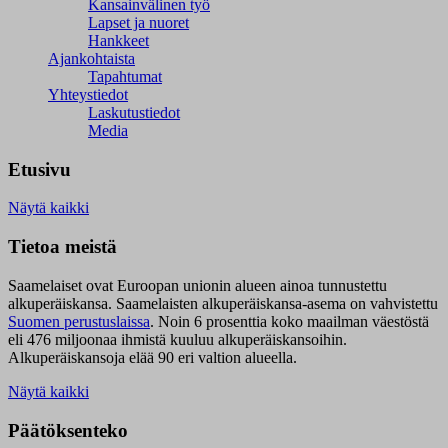
Kansainvälinen työ
Lapset ja nuoret
Hankkeet
Ajankohtaista
Tapahtumat
Yhteystiedot
Laskutustiedot
Media
Etusivu
Näytä kaikki
Tietoa meistä
Saamelaiset ovat Euroopan unionin alueen ainoa tunnustettu
alkuperäiskansa. Saamelaisten alkuperäiskansa-asema on vahvistettu
Suomen perustuslaissa
.
Noin 6 prosenttia koko maailman väestöstä
eli 476 miljoonaa ihmistä kuuluu alkuperäiskansoihin.
Alkuperäiskansoja elää 90 eri valtion alueella.
Näytä kaikki
Päätöksenteko