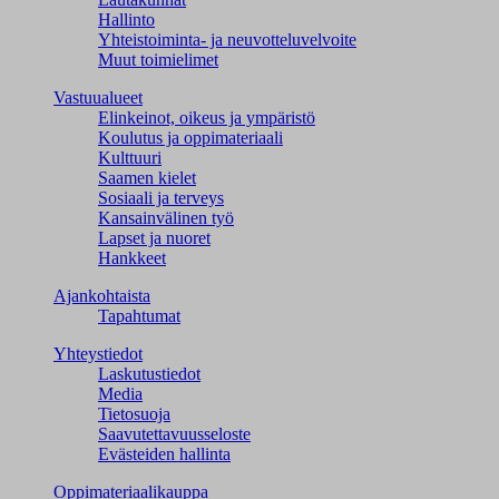
Hallinto
Yhteistoiminta- ja neuvotteluvelvoite
Muut toimielimet
Vastuualueet
Elinkeinot, oikeus ja ympäristö
Koulutus ja oppimateriaali
Kulttuuri
Saamen kielet
Sosiaali ja terveys
Kansainvälinen työ
Lapset ja nuoret
Hankkeet
Ajankohtaista
Tapahtumat
Yhteystiedot
Laskutustiedot
Media
Tietosuoja
Saavutettavuusseloste
Evästeiden hallinta
Oppimateriaalikauppa