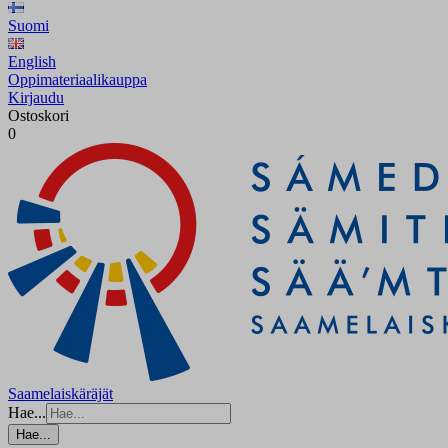
Suomi
English
Oppimateriaalikauppa
Kirjaudu
Ostoskori
0
Saamelaiskäräjät
Hae...
Hae...