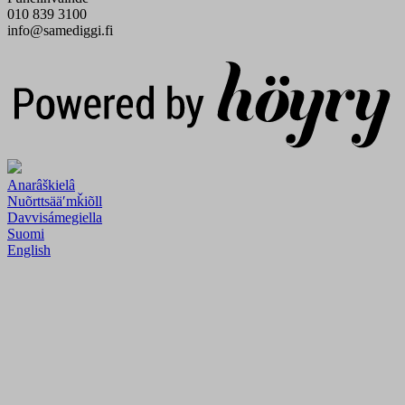
010 839 3100
info@samediggi.fi
Digi- ja mainostoimisto Höyry Rovaniemi ja Oulu
Anarâškielâ
Nuõrttsääʹmǩiõll
Davvisámegiella
Suomi
English