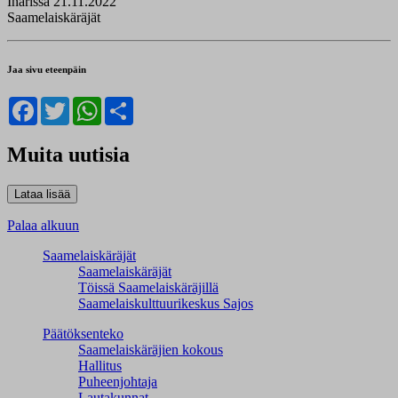
Inarissa 21.11.2022
Saamelaiskäräjät
Jaa sivu eteenpäin
Facebook
Twitter
WhatsApp
Share
Muita uutisia
Palaa alkuun
Saamelaiskäräjät
Saamelaiskäräjät
Töissä Saamelaiskäräjillä
Saamelaiskulttuuri­keskus Sajos
Päätöksenteko
Saamelaiskäräjien kokous
Hallitus
Puheenjohtaja
Lautakunnat