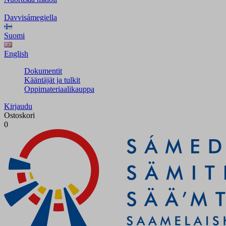
Davvisámegiella
Suomi
English
Dokumentit
Kääntäjät ja tulkit
Oppimateriaalikauppa
Kirjaudu
Ostoskori
0