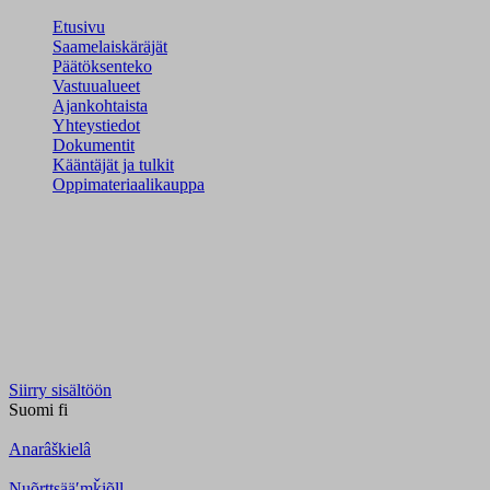
Etusivu
Saamelaiskäräjät
Päätöksenteko
Vastuualueet
Ajankohtaista
Yhteystiedot
Dokumentit
Kääntäjät ja tulkit
Oppimateriaalikauppa
Siirry sisältöön
Suomi
fi
Anarâškielâ
Nuõrttsääʹmǩiõll