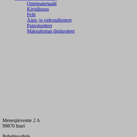
Oppimateriaalit
Kirjallisuus
Pelit
Ääni- ja videotallenteet
Painotuotteet
Maksuttomat digituotteet
Menesjärventie 2 A
99870 Inari
Puhelinvaihde