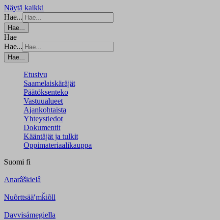
Näytä kaikki
Hae...
Hae...
Hae
Hae...
Hae...
Etusivu
Saamelaiskäräjät
Päätöksenteko
Vastuualueet
Ajankohtaista
Yhteystiedot
Dokumentit
Kääntäjät ja tulkit
Oppimateriaalikauppa
Suomi
fi
Anarâškielâ
Nuõrttsääʹmǩiõll
Davvisámegiella