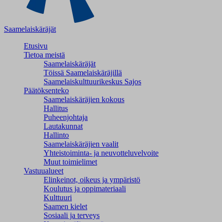
Saamelaiskäräjät
Etusivu
Tietoa meistä
Saamelaiskäräjät
Töissä Saamelaiskäräjillä
Saamelaiskulttuuri­keskus Sajos
Päätöksenteko
Saamelaiskäräjien kokous
Hallitus
Puheenjohtaja
Lautakunnat
Hallinto
Saamelaiskäräjien vaalit
Yhteistoiminta- ja neuvotteluvelvoite
Muut toimielimet
Vastuualueet
Elinkeinot, oikeus ja ympäristö
Koulutus ja oppimateriaali
Kulttuuri
Saamen kielet
Sosiaali ja terveys