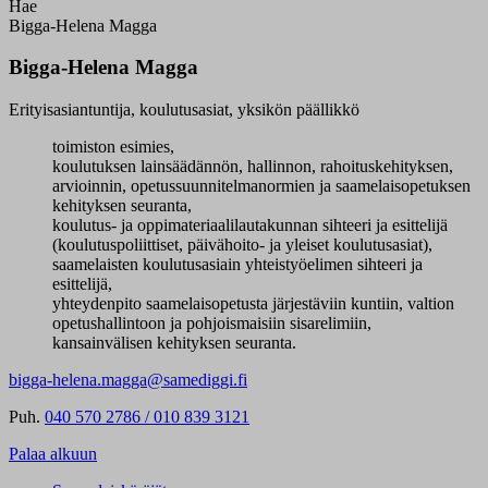
Hae
Bigga-Helena Magga
Bigga-Helena Magga
Erityisasiantuntija, koulutusasiat, yksikön päällikkö
toimiston esimies,
koulutuksen lainsäädännön, hallinnon, rahoituskehityksen,
arvioinnin, opetussuunnitelmanormien ja saamelaisopetuksen
kehityksen seuranta,
koulutus- ja oppimateriaalilautakunnan sihteeri ja esittelijä
(koulutuspoliittiset, päivähoito- ja yleiset koulutusasiat),
saamelaisten koulutusasiain yhteistyöelimen sihteeri ja
esittelijä,
yhteydenpito saamelaisopetusta järjestäviin kuntiin, valtion
opetushallintoon ja pohjoismaisiin sisarelimiin,
kansainvälisen kehityksen seuranta.
bigga-helena.magga@samediggi.fi
Puh.
040 570 2786 / 010 839 3121
Palaa alkuun