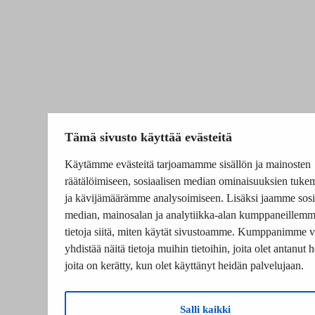
Tämä sivusto käyttää evästeitä
Käytämme evästeitä tarjoamamme sisällön ja mainosten
räätälöimiseen, sosiaalisen median ominaisuuksien tuke
ja kävijämäärämme analysoimiseen. Lisäksi jaamme sosi
median, mainosalan ja analytiikka-alan kumppaneillem
tietoja siitä, miten käytät sivustoamme. Kumppanimme v
yhdistää näitä tietoja muihin tietoihin, joita olet antanut he
joita on kerätty, kun olet käyttänyt heidän palvelujaan.
Salli kaikki