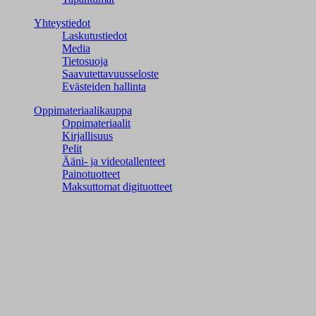
Yhteystiedot
Laskutustiedot
Media
Tietosuoja
Saavutettavuusseloste
Evästeiden hallinta
Oppimateriaalikauppa
Oppimateriaalit
Kirjallisuus
Pelit
Ääni- ja videotallenteet
Painotuotteet
Maksuttomat digituotteet