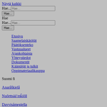
Näytä kaikki
Hae...
Hae...
Hae
Hae...
Hae...
Etusivu
Saamelaiskäräjät
Päätöksenteko
Vastuualueet
Ajankohtaista
Yhteystiedot
Dokumentit
Kääntäjät ja tulkit
Oppimateriaalikauppa
Suomi
fi
Anarâškielâ
Nuõrttsääʹmǩiõll
Davvisámegiella