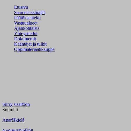
Etusivu
Saamelaiskäräjät
Päätöksenteko
Vastuualueet
Ajankohtaista
Yhteystiedot
Dokumentit
Kääntäjät ja tulkit
Oppimateriaalikauppa
Siirry sisältöön
Suomi
fi
Anarâškielâ
Nuõrttsääʹmǩiõll