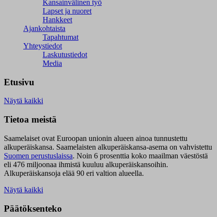
Kansainvälinen työ
Lapset ja nuoret
Hankkeet
Ajankohtaista
Tapahtumat
Yhteystiedot
Laskutustiedot
Media
Etusivu
Näytä kaikki
Tietoa meistä
Saamelaiset ovat Euroopan unionin alueen ainoa tunnustettu
alkuperäiskansa. Saamelaisten alkuperäiskansa-asema on vahvistettu
Suomen perustuslaissa
.
Noin 6 prosenttia koko maailman väestöstä
eli 476 miljoonaa ihmistä kuuluu alkuperäiskansoihin.
Alkuperäiskansoja elää 90 eri valtion alueella.
Näytä kaikki
Päätöksenteko