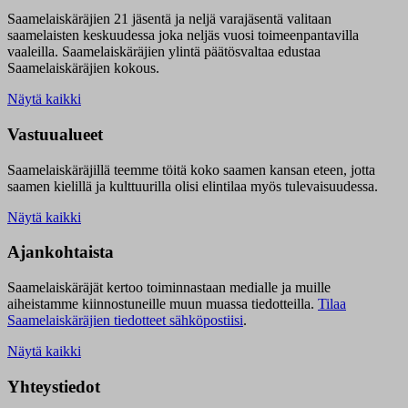
Saamelaiskäräjien 21 jäsentä ja neljä varajäsentä valitaan
saamelaisten keskuudessa joka neljäs vuosi toimeenpantavilla
vaaleilla. Saamelaiskäräjien ylintä päätösvaltaa edustaa
Saamelaiskäräjien kokous.
Näytä kaikki
Vastuualueet
Saamelaiskäräjillä t
eemme töitä koko saamen kansan eteen, jotta
saamen kielillä ja kulttuurilla olisi elintilaa myös tulevaisuudessa.
Näytä kaikki
Ajankohtaista
Saamelaiskäräjät kertoo toiminnastaan medialle ja muille
aiheistamme kiinnostuneille muun muassa tiedotteilla.
Tilaa
Saamelaiskäräjien tiedotteet sähköpostiisi
.
Näytä kaikki
Yhteystiedot