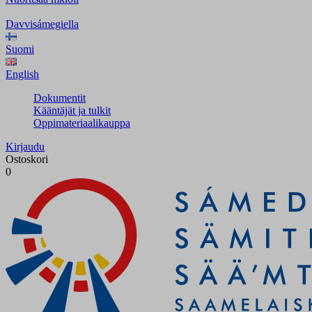
Davvisámegiella
Suomi
English
Dokumentit
Kääntäjät ja tulkit
Oppimateriaalikauppa
Kirjaudu
Ostoskori
0