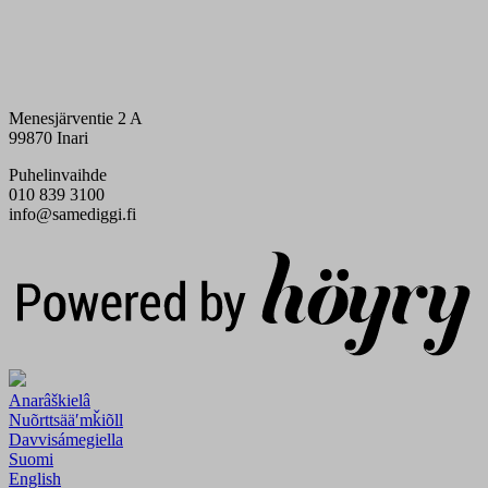
Menesjärventie 2 A
99870 Inari
Puhelinvaihde
010 839 3100
info@samediggi.fi
Digi- ja mainostoimisto Höyry Rovaniemi ja Oulu
Anarâškielâ
Nuõrttsääʹmǩiõll
Davvisámegiella
Suomi
English