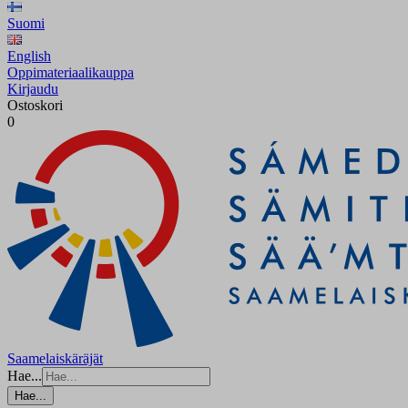
Suomi
English
Oppimateriaalikauppa
Kirjaudu
Ostoskori
0
Saamelaiskäräjät
Hae...
Hae...