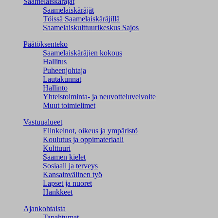
Saamelaiskäräjät
Saamelaiskäräjät
Töissä Saamelaiskäräjillä
Saamelaiskulttuuri­keskus Sajos
Päätöksenteko
Saamelaiskäräjien kokous
Hallitus
Puheenjohtaja
Lautakunnat
Hallinto
Yhteistoiminta- ja neuvotteluvelvoite
Muut toimielimet
Vastuualueet
Elinkeinot, oikeus ja ympäristö
Koulutus ja oppimateriaali
Kulttuuri
Saamen kielet
Sosiaali ja terveys
Kansainvälinen työ
Lapset ja nuoret
Hankkeet
Ajankohtaista
Tapahtumat