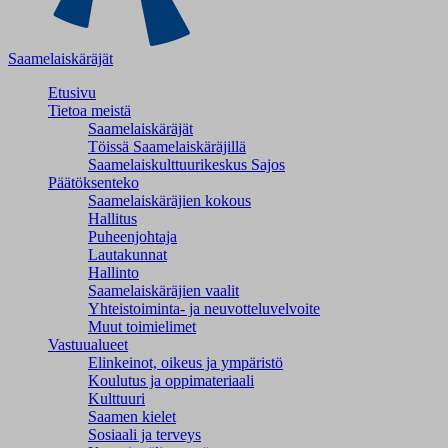
Saamelaiskäräjät
Etusivu
Tietoa meistä
Saamelaiskäräjät
Töissä Saamelaiskäräjillä
Saamelaiskulttuuri­keskus Sajos
Päätöksenteko
Saamelaiskäräjien kokous
Hallitus
Puheenjohtaja
Lautakunnat
Hallinto
Saamelaiskäräjien vaalit
Yhteistoiminta- ja neuvotteluvelvoite
Muut toimielimet
Vastuualueet
Elinkeinot, oikeus ja ympäristö
Koulutus ja oppimateriaali
Kulttuuri
Saamen kielet
Sosiaali ja terveys