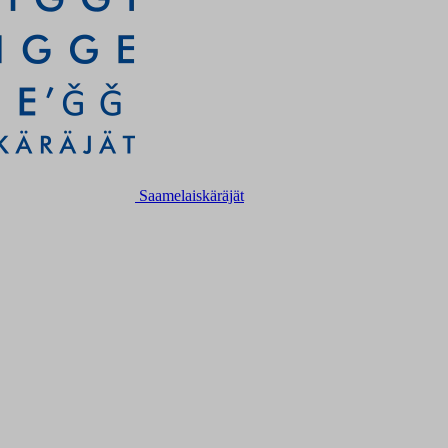
Saamelaiskäräjät