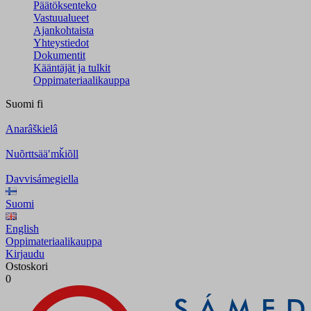
Päätöksenteko
Vastuualueet
Ajankohtaista
Yhteystiedot
Dokumentit
Kääntäjät ja tulkit
Oppimateriaalikauppa
Suomi
fi
Anarâškielâ
Nuõrttsääʹmǩiõll
Davvisámegiella
Suomi
English
Oppimateriaalikauppa
Kirjaudu
Ostoskori
0