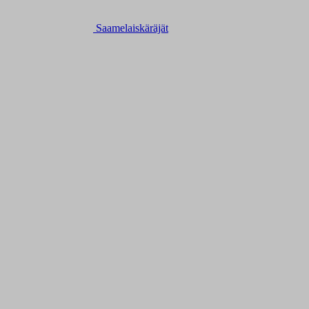
Saamelaiskäräjät