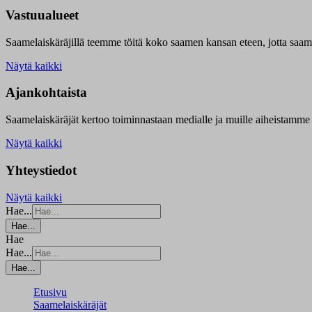
Vastuualueet
Saamelaiskäräjillä t
eemme töitä koko saamen kansan eteen, jotta saamen 
Näytä kaikki
Ajankohtaista
Saamelaiskäräjät kertoo toiminnastaan medialle ja muille aiheistamme 
Näytä kaikki
Yhteystiedot
Näytä kaikki
Hae...
Hae...
Hae
Hae...
Hae...
Etusivu
Saamelaiskäräjät