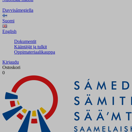
Davvisámegiella
Suomi
English
Dokumentit
Kääntäjät ja tulkit
Oppimateriaalikauppa
Kirjaudu
Ostoskori
0