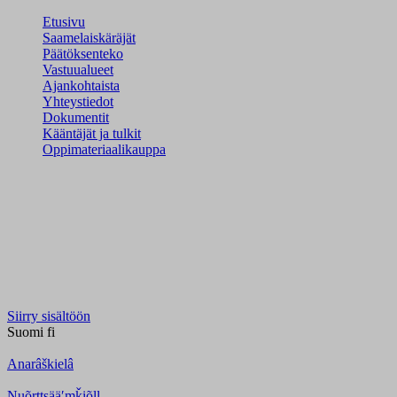
Etusivu
Saamelaiskäräjät
Päätöksenteko
Vastuualueet
Ajankohtaista
Yhteystiedot
Dokumentit
Kääntäjät ja tulkit
Oppimateriaalikauppa
Siirry sisältöön
Suomi
fi
Anarâškielâ
Nuõrttsääʹmǩiõll