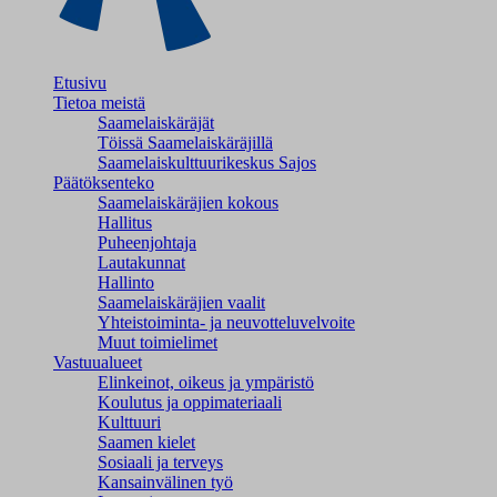
Etusivu
Tietoa meistä
Saamelaiskäräjät
Töissä Saamelaiskäräjillä
Saamelaiskulttuuri­keskus Sajos
Päätöksenteko
Saamelaiskäräjien kokous
Hallitus
Puheenjohtaja
Lautakunnat
Hallinto
Saamelaiskäräjien vaalit
Yhteistoiminta- ja neuvotteluvelvoite
Muut toimielimet
Vastuualueet
Elinkeinot, oikeus ja ympäristö
Koulutus ja oppimateriaali
Kulttuuri
Saamen kielet
Sosiaali ja terveys
Kansainvälinen työ