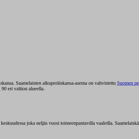
iskansa. Saamelaisten alkuperäiskansa-asema on vahvistettu
Suomen per
0 eri valtion alueella.
n keskuudessa joka neljäs vuosi toimeenpantavilla vaaleilla. Saamelaisk