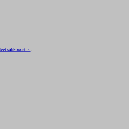
teet sähköpostiisi
.