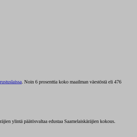
ustuslaissa
.
Noin 6 prosenttia koko maailman väestöstä eli 476
äräjien ylintä päätösvaltaa edustaa Saamelaiskäräjien kokous.