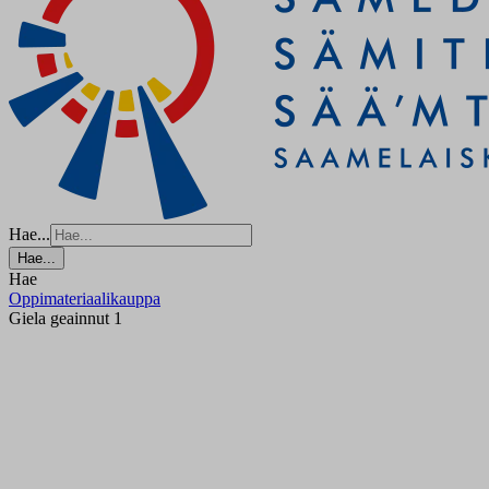
Hae...
Hae...
Hae
Oppimateriaalikauppa
Giela geainnut 1