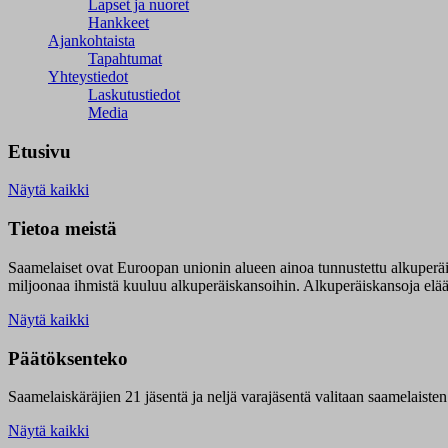
Lapset ja nuoret
Hankkeet
Ajankohtaista
Tapahtumat
Yhteystiedot
Laskutustiedot
Media
Etusivu
Näytä kaikki
Tietoa meistä
Saamelaiset ovat Euroopan unionin alueen ainoa tunnustettu alkuperä
miljoonaa ihmistä kuuluu alkuperäiskansoihin. Alkuperäiskansoja elää 9
Näytä kaikki
Päätöksenteko
Saamelaiskäräjien 21 jäsentä ja neljä varajäsentä valitaan saamelaiste
Näytä kaikki