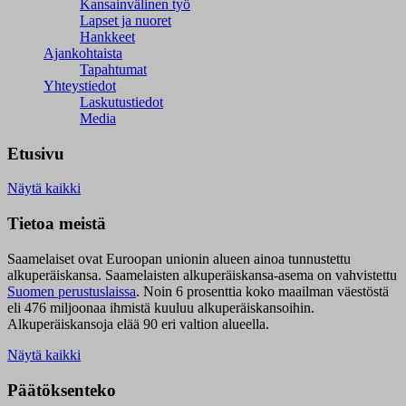
Kansainvälinen työ
Lapset ja nuoret
Hankkeet
Ajankohtaista
Tapahtumat
Yhteystiedot
Laskutustiedot
Media
Etusivu
Näytä kaikki
Tietoa meistä
Saamelaiset ovat Euroopan unionin alueen ainoa tunnustettu
alkuperäiskansa. Saamelaisten alkuperäiskansa-asema on vahvistettu
Suomen perustuslaissa
.
Noin 6 prosenttia koko maailman väestöstä
eli 476 miljoonaa ihmistä kuuluu alkuperäiskansoihin.
Alkuperäiskansoja elää 90 eri valtion alueella.
Näytä kaikki
Päätöksenteko