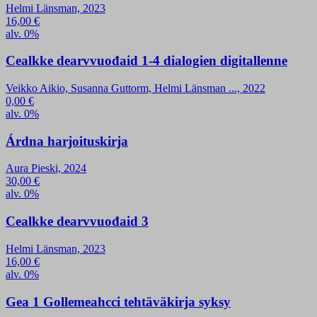
Helmi Länsman, 2023
16,00
€
alv. 0%
Cealkke dearvvuođaid 1-4 dialogien digitallenne
Veikko Aikio, Susanna Guttorm, Helmi Länsman ..., 2022
0,00
€
alv. 0%
Árdna harjoituskirja
Aura Pieski, 2024
30,00
€
alv. 0%
Cealkke dearvvuođaid 3
Helmi Länsman, 2023
16,00
€
alv. 0%
Gea 1 Gollemeahcci tehtäväkirja syksy