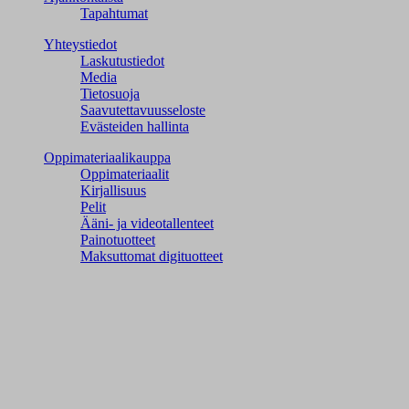
Tapahtumat
Yhteystiedot
Laskutustiedot
Media
Tietosuoja
Saavutettavuusseloste
Evästeiden hallinta
Oppimateriaalikauppa
Oppimateriaalit
Kirjallisuus
Pelit
Ääni- ja videotallenteet
Painotuotteet
Maksuttomat digituotteet