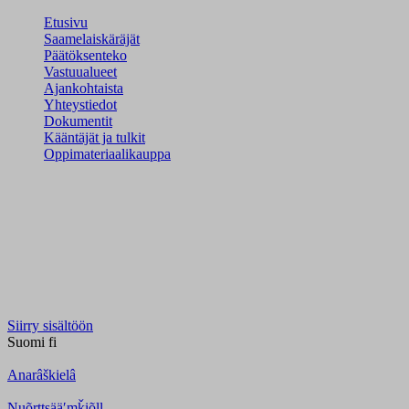
Etusivu
Saamelaiskäräjät
Päätöksenteko
Vastuualueet
Ajankohtaista
Yhteystiedot
Dokumentit
Kääntäjät ja tulkit
Oppimateriaalikauppa
Siirry sisältöön
Suomi
fi
Anarâškielâ
Nuõrttsääʹmǩiõll