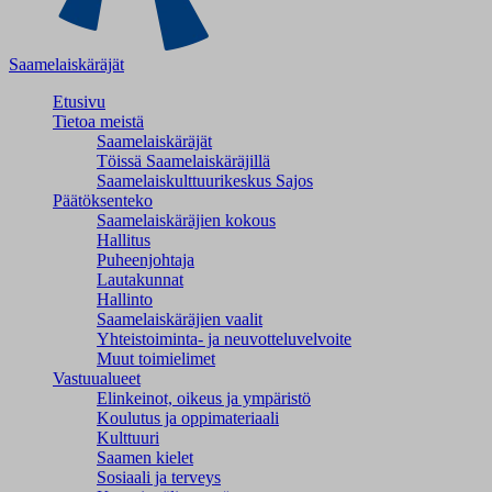
Saamelaiskäräjät
Etusivu
Tietoa meistä
Saamelaiskäräjät
Töissä Saamelaiskäräjillä
Saamelaiskulttuuri­keskus Sajos
Päätöksenteko
Saamelaiskäräjien kokous
Hallitus
Puheenjohtaja
Lautakunnat
Hallinto
Saamelaiskäräjien vaalit
Yhteistoiminta- ja neuvotteluvelvoite
Muut toimielimet
Vastuualueet
Elinkeinot, oikeus ja ympäristö
Koulutus ja oppimateriaali
Kulttuuri
Saamen kielet
Sosiaali ja terveys