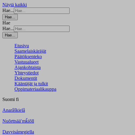
Näytä kaikki
Hae...
Hae...
Hae
Hae...
Hae...
Etusivu
Saamelaiskäräjät
Päätöksenteko
Vastuualueet
Ajankohtaista
Yhteystiedot
Dokumentit
Kääntäjät ja tulkit
Oppimateriaalikauppa
Suomi
fi
Anarâškielâ
Nuõrttsääʹmǩiõll
Davvisámegiella