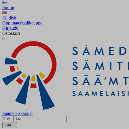
Suomi
English
Oppimateriaalikauppa
Kirjaudu
Ostoskori
0
Saamelaiskäräjät
Hae...
Hae...