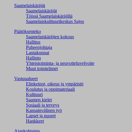
Saamelaiskäräjät
Saamelaiskäräjät
Töissä Saamelaiskäräjillä
Saamelaiskulttuuri­keskus Sajos
Päätöksenteko
Saamelaiskäräjien kokous
Hallitus
Puheenjohtaja
Lautakunnat
Hallinto
Yhteistoiminta- ja neuvotteluvelvoite
Muut toimielimet
Vastuualueet
Elinkeinot, oikeus ja ympäristö
Koulutus ja oppimateriaali
Kulttuuri
Saamen kielet
Sosiaali ja terveys
Kansainvälinen työ
Lapset ja nuoret
Hankkeet
Ajankohtaista