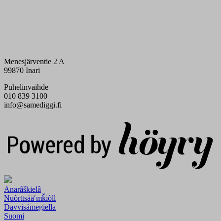
Menesjärventie 2 A
99870 Inari
Puhelinvaihde
010 839 3100
info@samediggi.fi
Digi- ja mainostoimisto Höyry Rovaniemi ja Oulu
Anarâškielâ
Nuõrttsääʹmǩiõll
Davvisámegiella
Suomi