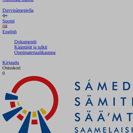
Davvisámegiella
Suomi
English
Dokumentit
Kääntäjät ja tulkit
Oppimateriaalikauppa
Kirjaudu
Ostoskori
0