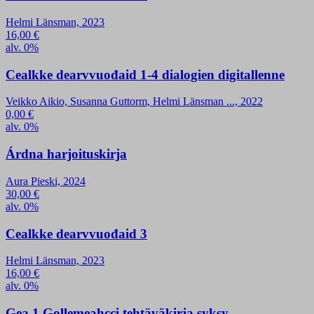
Helmi Länsman, 2023
16,00
€
alv. 0%
Cealkke dearvvuođaid 1-4 dialogien digitallenne
Veikko Aikio, Susanna Guttorm, Helmi Länsman ..., 2022
0,00
€
alv. 0%
Árdna harjoituskirja
Aura Pieski, 2024
30,00
€
alv. 0%
Cealkke dearvvuođaid 3
Helmi Länsman, 2023
16,00
€
alv. 0%
Gea 1 Gollemeahcci tehtäväkirja syksy