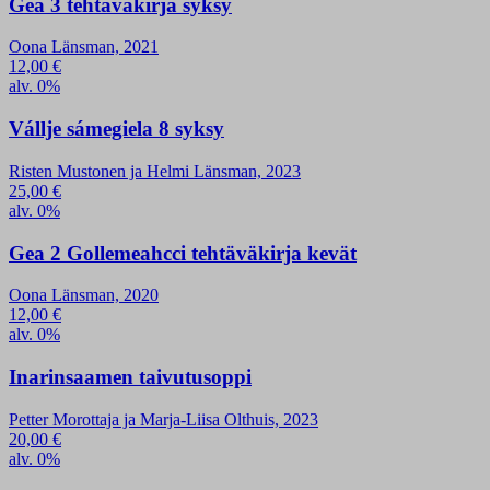
Gea 3 tehtäväkirja syksy
Oona Länsman, 2021
12,00
€
alv. 0%
Vállje sámegiela 8 syksy
Risten Mustonen ja Helmi Länsman, 2023
25,00
€
alv. 0%
Gea 2 Gollemeahcci tehtäväkirja kevät
Oona Länsman, 2020
12,00
€
alv. 0%
Inarinsaamen taivutusoppi
Petter Morottaja ja Marja-Liisa Olthuis, 2023
20,00
€
alv. 0%