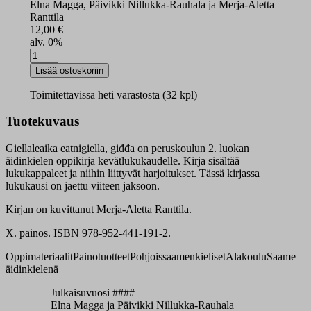
Elna Magga, Päivikki Nillukka-Rauhala ja Merja-Aletta
Ranttila
12,00
€
alv. 0%
Giellaleaika
kevät
Lisää ostoskoriin
määrä
Toimitettavissa heti varastosta (32 kpl)
Tuotekuvaus
Giellaleaika eatnigiella, giđđa on peruskoulun 2. luokan
äidinkielen oppikirja kevätlukukaudelle. Kirja sisältää
lukukappaleet ja niihin liittyvät harjoitukset. Tässä kirjassa
lukukausi on jaettu viiteen jaksoon.
Kirjan on kuvittanut Merja-Aletta Ranttila.
X. painos. ISBN 978-952-441-191-2.
Oppimateriaalit
Painotuotteet
Pohjoissaamenkieliset
Alakoulu
Saame
äidinkielenä
Julkaisuvuosi ####
Elna Magga ja Päivikki Nillukka-Rauhala