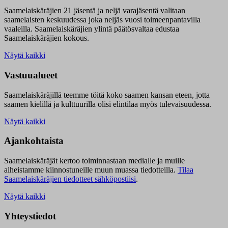
Saamelaiskäräjien 21 jäsentä ja neljä varajäsentä valitaan
saamelaisten keskuudessa joka neljäs vuosi toimeenpantavilla
vaaleilla. Saamelaiskäräjien ylintä päätösvaltaa edustaa
Saamelaiskäräjien kokous.
Näytä kaikki
Vastuualueet
Saamelaiskäräjillä t
eemme töitä koko saamen kansan eteen, jotta
saamen kielillä ja kulttuurilla olisi elintilaa myös tulevaisuudessa.
Näytä kaikki
Ajankohtaista
Saamelaiskäräjät kertoo toiminnastaan medialle ja muille
aiheistamme kiinnostuneille muun muassa tiedotteilla.
Tilaa
Saamelaiskäräjien tiedotteet sähköpostiisi
.
Näytä kaikki
Yhteystiedot