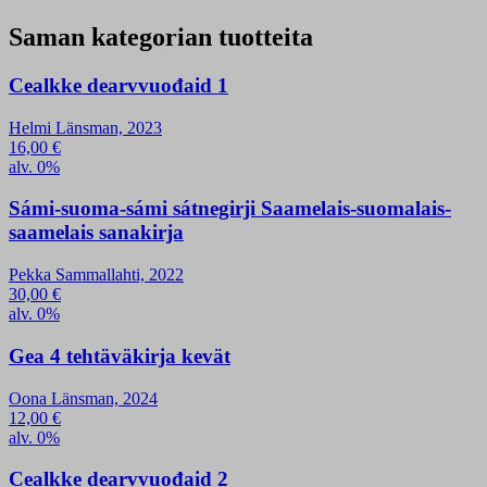
Saman kategorian tuotteita
Cealkke dearvvuođaid 1
Helmi Länsman, 2023
16,00
€
alv. 0%
Sámi-suoma-sámi sátnegirji Saamelais-suomalais-
saamelais sanakirja
Pekka Sammallahti, 2022
30,00
€
alv. 0%
Gea 4 tehtäväkirja kevät
Oona Länsman, 2024
12,00
€
alv. 0%
Cealkke dearvvuođaid 2