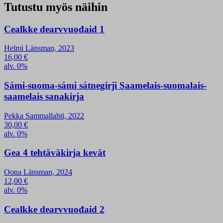
Tutustu myös näihin
Cealkke dearvvuođaid 1
Helmi Länsman, 2023
16,00
€
alv. 0%
Sámi-suoma-sámi sátnegirji Saamelais-suomalais-
saamelais sanakirja
Pekka Sammallahti, 2022
30,00
€
alv. 0%
Gea 4 tehtäväkirja kevät
Oona Länsman, 2024
12,00
€
alv. 0%
Cealkke dearvvuođaid 2