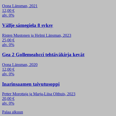
Oona Länsman, 2021
12,00
€
alv. 0%
Vállje sámegiela 8 syksy
Risten Mustonen ja Helmi Länsman, 2023
25,00
€
alv. 0%
Gea 2 Gollemeahcci tehtäväkirja kevät
Oona Länsman, 2020
12,00
€
alv. 0%
Inarinsaamen taivutusoppi
Petter Morottaja ja Marja-Liisa Olthuis, 2023
20,00
€
alv. 0%
Palaa alkuun