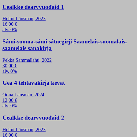
Cealkke dearvvuođaid 1
Helmi Länsman, 2023
16,00
€
alv. 0%
Sámi-suoma-sámi sátnegirji Saamelais-suomalais-
saamelais sanakirja
Pekka Sammallahti, 2022
30,00
€
alv. 0%
Gea 4 tehtäväkirja kevät
Oona Länsman, 2024
12,00
€
alv. 0%
Cealkke dearvvuođaid 2
Helmi Länsman, 2023
16,00
€