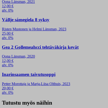
Oona Länsman, 2021
12,00
€
alv. 0%
Vállje sámegiela 8 syksy
Risten Mustonen ja Helmi Länsman, 2023
25,00
€
alv. 0%
Gea 2 Gollemeahcci tehtäväkirja kevät
Oona Länsman, 2020
12,00
€
alv. 0%
Inarinsaamen taivutusoppi
Petter Morottaja ja Marja-Liisa Olthuis, 2023
20,00
€
alv. 0%
Tutustu myös näihin