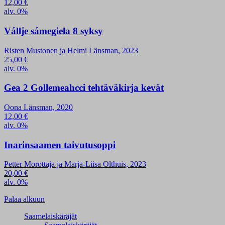
12,00
€
alv. 0%
Vállje sámegiela 8 syksy
Risten Mustonen ja Helmi Länsman, 2023
25,00
€
alv. 0%
Gea 2 Gollemeahcci tehtäväkirja kevät
Oona Länsman, 2020
12,00
€
alv. 0%
Inarinsaamen taivutusoppi
Petter Morottaja ja Marja-Liisa Olthuis, 2023
20,00
€
alv. 0%
Palaa alkuun
Saamelaiskäräjät