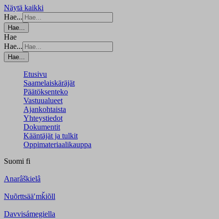
Näytä kaikki
Hae...
Hae...
Hae
Hae...
Hae...
Etusivu
Saamelaiskäräjät
Päätöksenteko
Vastuualueet
Ajankohtaista
Yhteystiedot
Dokumentit
Kääntäjät ja tulkit
Oppimateriaalikauppa
Suomi
fi
Anarâškielâ
Nuõrttsääʹmǩiõll
Davvisámegiella