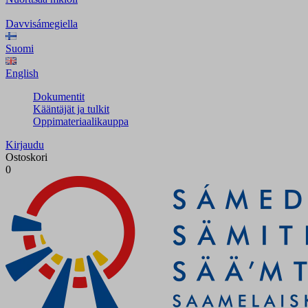
Davvisámegiella
Suomi
English
Dokumentit
Kääntäjät ja tulkit
Oppimateriaalikauppa
Kirjaudu
Ostoskori
0