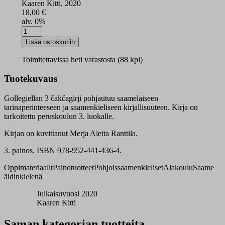
Kaaren Kitti, 2020
18,00
€
alv. 0%
Gollegiellan
3
Lisää ostoskoriin
syksy
määrä
Toimitettavissa heti varastosta (88 kpl)
Tuotekuvaus
Gollegiellan 3 čakčagirji pohjautuu saamelaiseen
tarinaperinteeseen ja saamenkieliseen kirjallisuuteen. Kirja on
tarkoitettu peruskoulun 3. luokalle.
Kirjan on kuvittanut Merja Aletta Ranttila.
3. painos. ISBN 978-952-441-436-4.
Oppimateriaalit
Painotuotteet
Pohjoissaamenkieliset
Alakoulu
Saame
äidinkielenä
Julkaisuvuosi 2020
Kaaren Kitti
Saman kategorian tuotteita