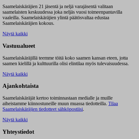
Saamelaiskäräjien 21 jäsentä ja neljä varajäsentä valitaan
saamelaisten keskuudessa joka neljäs vuosi toimeenpantavilla
vaaleilla. Saamelaiskäräjien ylintä päätösvaltaa edustaa
Saamelaiskäräjien kokous.
Näytä kaikki
Vastuualueet
Saamelaiskäräjillä t
eemme töitä koko saamen kansan eteen, jotta
saamen kielillä ja kulttuurilla olisi elintilaa myös tulevaisuudessa.
Näytä kaikki
Ajankohtaista
Saamelaiskäräjät kertoo toiminnastaan medialle ja muille
aiheistamme kiinnostuneille muun muassa tiedotteilla.
Tilaa
Saamelaiskäräjien tiedotteet sähköpostiisi
.
Näytä kaikki
Yhteystiedot