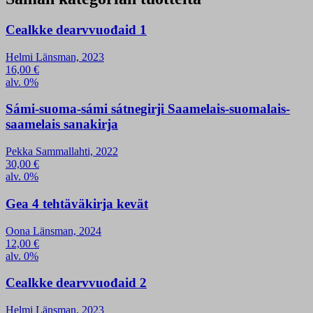
Cealkke dearvvuođaid 1
Helmi Länsman, 2023
16,00
€
alv. 0%
Sámi-suoma-sámi sátnegirji Saamelais-suomalais-
saamelais sanakirja
Pekka Sammallahti, 2022
30,00
€
alv. 0%
Gea 4 tehtäväkirja kevät
Oona Länsman, 2024
12,00
€
alv. 0%
Cealkke dearvvuođaid 2
Helmi Länsman, 2023