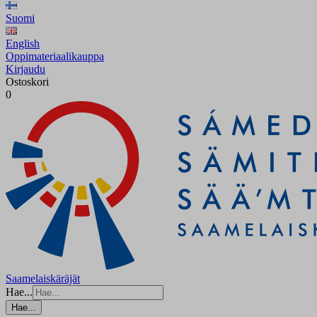
Suomi
English
Oppimateriaalikauppa
Kirjaudu
Ostoskori
0
Saamelaiskäräjät
Hae...
Hae...