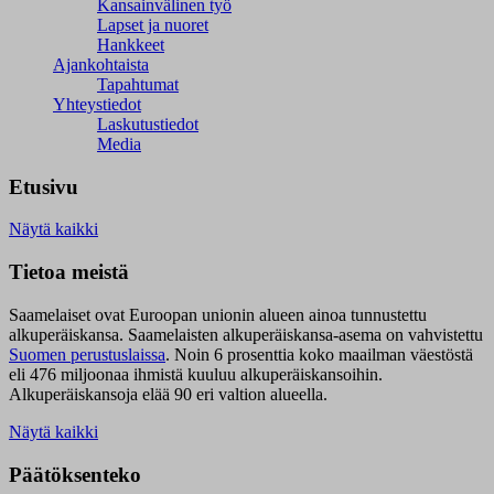
Kansainvälinen työ
Lapset ja nuoret
Hankkeet
Ajankohtaista
Tapahtumat
Yhteystiedot
Laskutustiedot
Media
Etusivu
Näytä kaikki
Tietoa meistä
Saamelaiset ovat Euroopan unionin alueen ainoa tunnustettu
alkuperäiskansa. Saamelaisten alkuperäiskansa-asema on vahvistettu
Suomen perustuslaissa
.
Noin 6 prosenttia koko maailman väestöstä
eli 476 miljoonaa ihmistä kuuluu alkuperäiskansoihin.
Alkuperäiskansoja elää 90 eri valtion alueella.
Näytä kaikki
Päätöksenteko