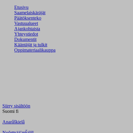
Etusivu
Saamelaiskäräjät
Päätöksenteko
Vastuualueet
Ajankohtaista
Yhteystiedot
Dokumentit
Kääntäjät ja tulkit
Oppimateriaalikauppa
Siirry sisältöön
Suomi
fi
Anarâškielâ
Nuõrttsääʹmǩiõll