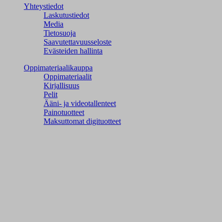
Yhteystiedot
Laskutustiedot
Media
Tietosuoja
Saavutettavuusseloste
Evästeiden hallinta
Oppimateriaalikauppa
Oppimateriaalit
Kirjallisuus
Pelit
Ääni- ja videotallenteet
Painotuotteet
Maksuttomat digituotteet