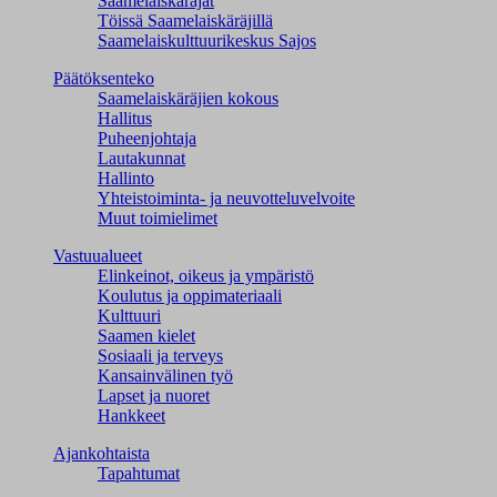
Saamelaiskäräjät
Töissä Saamelaiskäräjillä
Saamelaiskulttuuri­keskus Sajos
Päätöksenteko
Saamelaiskäräjien kokous
Hallitus
Puheenjohtaja
Lautakunnat
Hallinto
Yhteistoiminta- ja neuvotteluvelvoite
Muut toimielimet
Vastuualueet
Elinkeinot, oikeus ja ympäristö
Koulutus ja oppimateriaali
Kulttuuri
Saamen kielet
Sosiaali ja terveys
Kansainvälinen työ
Lapset ja nuoret
Hankkeet
Ajankohtaista
Tapahtumat