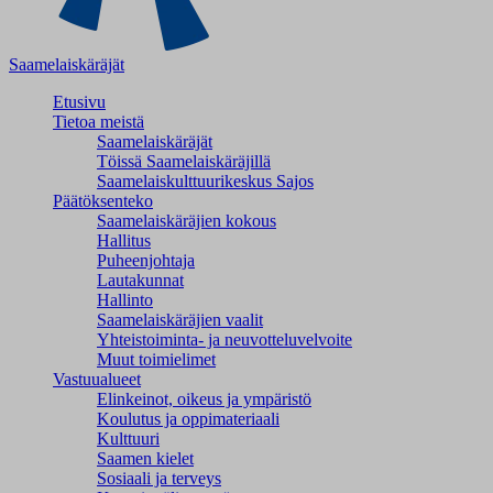
Saamelaiskäräjät
Etusivu
Tietoa meistä
Saamelaiskäräjät
Töissä Saamelaiskäräjillä
Saamelaiskulttuuri­keskus Sajos
Päätöksenteko
Saamelaiskäräjien kokous
Hallitus
Puheenjohtaja
Lautakunnat
Hallinto
Saamelaiskäräjien vaalit
Yhteistoiminta- ja neuvotteluvelvoite
Muut toimielimet
Vastuualueet
Elinkeinot, oikeus ja ympäristö
Koulutus ja oppimateriaali
Kulttuuri
Saamen kielet
Sosiaali ja terveys