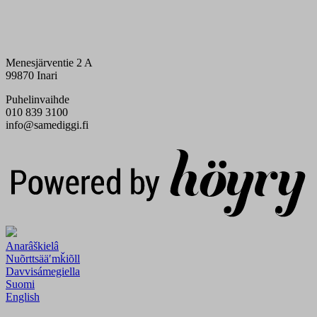
Menesjärventie 2 A
99870 Inari
Puhelinvaihde
010 839 3100
info@samediggi.fi
Digi- ja mainostoimisto Höyry Rovaniemi ja Oulu
Anarâškielâ
Nuõrttsääʹmǩiõll
Davvisámegiella
Suomi
English