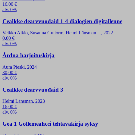
16,00
€
alv. 0%
Cealkke dearvvuođaid 1-4 dialogien digitallenne
Veikko Aikio, Susanna Guttorm, Helmi Länsman ..., 2022
0,00
€
alv. 0%
Árdna harjoituskirja
Aura Pieski, 2024
30,00
€
alv. 0%
Cealkke dearvvuođaid 3
Helmi Länsman, 2023
16,00
€
alv. 0%
Gea 1 Gollemeahcci tehtäväkirja syksy