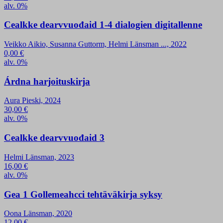
alv. 0%
Cealkke dearvvuođaid 1-4 dialogien digitallenne
Veikko Aikio, Susanna Guttorm, Helmi Länsman ..., 2022
0,00
€
alv. 0%
Árdna harjoituskirja
Aura Pieski, 2024
30,00
€
alv. 0%
Cealkke dearvvuođaid 3
Helmi Länsman, 2023
16,00
€
alv. 0%
Gea 1 Gollemeahcci tehtäväkirja syksy
Oona Länsman, 2020
12,00
€