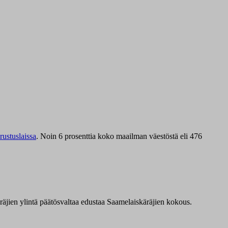
ustuslaissa
.
Noin 6 prosenttia koko maailman väestöstä eli 476
äräjien ylintä päätösvaltaa edustaa Saamelaiskäräjien kokous.