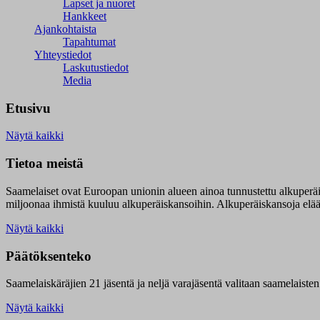
Lapset ja nuoret
Hankkeet
Ajankohtaista
Tapahtumat
Yhteystiedot
Laskutustiedot
Media
Etusivu
Näytä kaikki
Tietoa meistä
Saamelaiset ovat Euroopan unionin alueen ainoa tunnustettu alkuperä
miljoonaa ihmistä kuuluu alkuperäiskansoihin. Alkuperäiskansoja elää 9
Näytä kaikki
Päätöksenteko
Saamelaiskäräjien 21 jäsentä ja neljä varajäsentä valitaan saamelaiste
Näytä kaikki