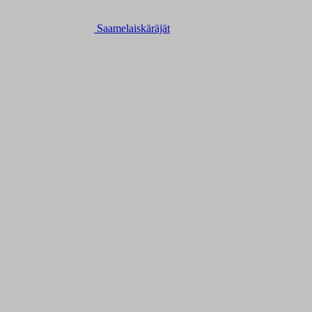
Saamelaiskäräjät