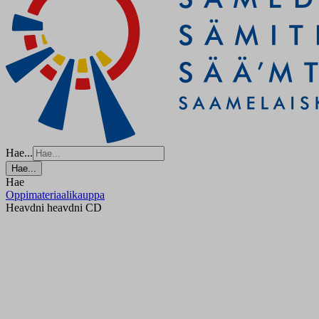
Hae...
Hae...
Hae
Oppimateriaalikauppa
Heavdni heavdni CD