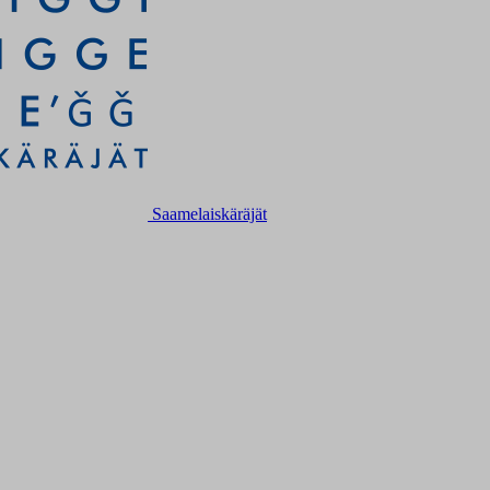
Saamelaiskäräjät