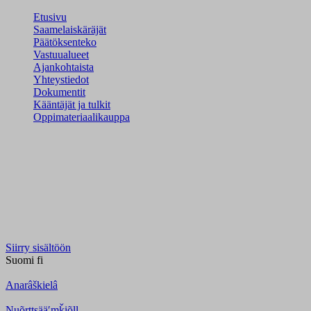
Etusivu
Saamelaiskäräjät
Päätöksenteko
Vastuualueet
Ajankohtaista
Yhteystiedot
Dokumentit
Kääntäjät ja tulkit
Oppimateriaalikauppa
Siirry sisältöön
Suomi
fi
Anarâškielâ
Nuõrttsääʹmǩiõll