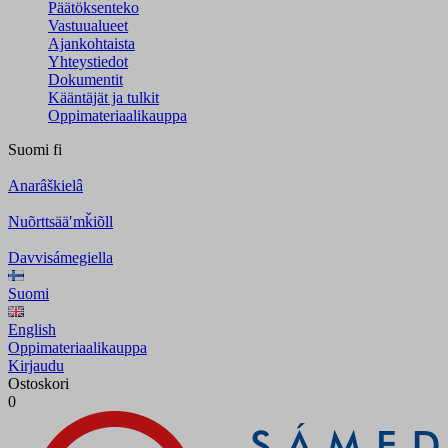
Päätöksenteko
Vastuualueet
Ajankohtaista
Yhteystiedot
Dokumentit
Kääntäjät ja tulkit
Oppimateriaalikauppa
Suomi
fi
Anarâškielâ
Nuõrttsääʹmǩiõll
Davvisámegiella
Suomi
English
Oppimateriaalikauppa
Kirjaudu
Ostoskori
0