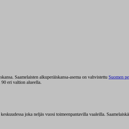
iskansa. Saamelaisten alkuperäiskansa-asema on vahvistettu
Suomen per
0 eri valtion alueella.
n keskuudessa joka neljäs vuosi toimeenpantavilla vaaleilla. Saamelaisk