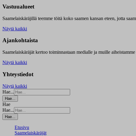
Vastuualueet
Saamelaiskäräjillä t
eemme töitä koko saamen kansan eteen, jotta saamen 
Näytä kaikki
Ajankohtaista
Saamelaiskäräjät kertoo toiminnastaan medialle ja muille aiheistamme 
Näytä kaikki
Yhteystiedot
Näytä kaikki
Hae...
Hae...
Hae
Hae...
Hae...
Etusivu
Saamelaiskäräjät