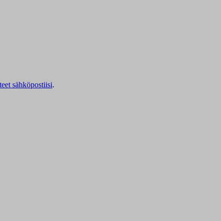
teet sähköpostiisi
.