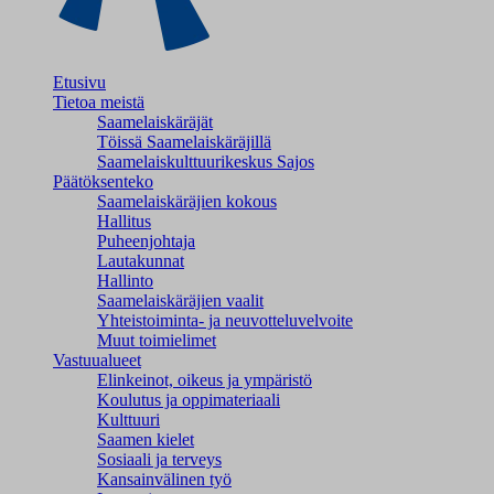
Etusivu
Tietoa meistä
Saamelaiskäräjät
Töissä Saamelaiskäräjillä
Saamelaiskulttuuri­keskus Sajos
Päätöksenteko
Saamelaiskäräjien kokous
Hallitus
Puheenjohtaja
Lautakunnat
Hallinto
Saamelaiskäräjien vaalit
Yhteistoiminta- ja neuvotteluvelvoite
Muut toimielimet
Vastuualueet
Elinkeinot, oikeus ja ympäristö
Koulutus ja oppimateriaali
Kulttuuri
Saamen kielet
Sosiaali ja terveys
Kansainvälinen työ