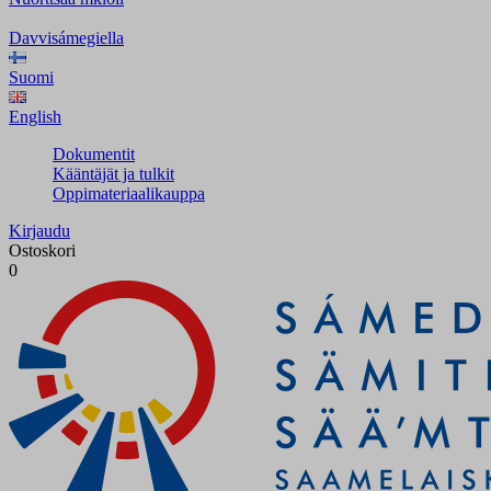
Davvisámegiella
Suomi
English
Dokumentit
Kääntäjät ja tulkit
Oppimateriaalikauppa
Kirjaudu
Ostoskori
0