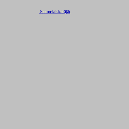
Saamelaiskäräjät