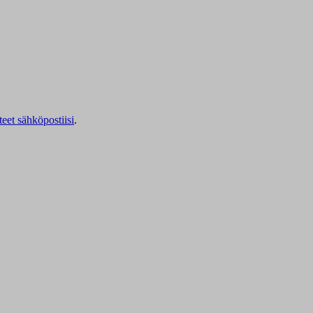
teet sähköpostiisi
.