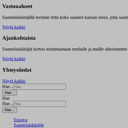
Vastuualueet
Saamelaiskäräjillä t
eemme töitä koko saamen kansan eteen, jotta saamen 
Näytä kaikki
Ajankohtaista
Saamelaiskäräjät kertoo toiminnastaan medialle ja muille aiheistamme 
Näytä kaikki
Yhteystiedot
Näytä kaikki
Hae...
Hae...
Hae
Hae...
Hae...
Etusivu
Saamelaiskäräjät