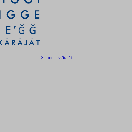
Saamelaiskäräjät