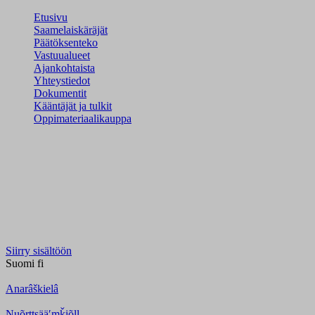
Etusivu
Saamelaiskäräjät
Päätöksenteko
Vastuualueet
Ajankohtaista
Yhteystiedot
Dokumentit
Kääntäjät ja tulkit
Oppimateriaalikauppa
Siirry sisältöön
Suomi
fi
Anarâškielâ
Nuõrttsääʹmǩiõll