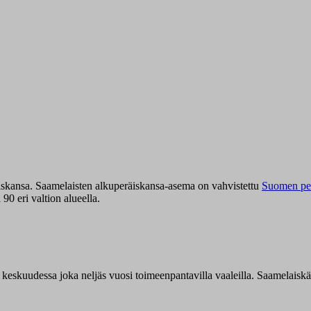
iskansa. Saamelaisten alkuperäiskansa-asema on vahvistettu
Suomen per
0 eri valtion alueella.
n keskuudessa joka neljäs vuosi toimeenpantavilla vaaleilla. Saamelaisk