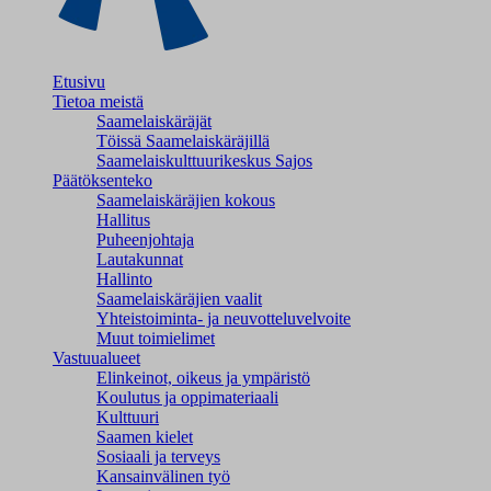
Etusivu
Tietoa meistä
Saamelaiskäräjät
Töissä Saamelaiskäräjillä
Saamelaiskulttuuri­keskus Sajos
Päätöksenteko
Saamelaiskäräjien kokous
Hallitus
Puheenjohtaja
Lautakunnat
Hallinto
Saamelaiskäräjien vaalit
Yhteistoiminta- ja neuvotteluvelvoite
Muut toimielimet
Vastuualueet
Elinkeinot, oikeus ja ympäristö
Koulutus ja oppimateriaali
Kulttuuri
Saamen kielet
Sosiaali ja terveys
Kansainvälinen työ