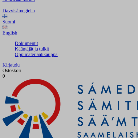
Davvisámegiella
Suomi
English
Dokumentit
Kääntäjät ja tulkit
Oppimateriaalikauppa
Kirjaudu
Ostoskori
0