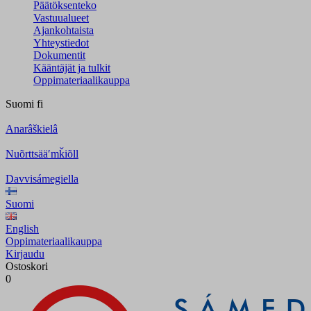
Päätöksenteko
Vastuualueet
Ajankohtaista
Yhteystiedot
Dokumentit
Kääntäjät ja tulkit
Oppimateriaalikauppa
Suomi
fi
Anarâškielâ
Nuõrttsääʹmǩiõll
Davvisámegiella
Suomi
English
Oppimateriaalikauppa
Kirjaudu
Ostoskori
0