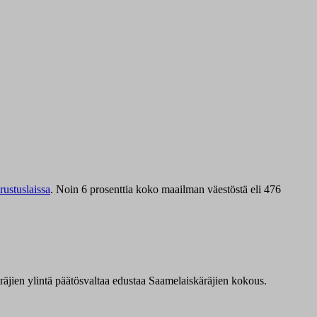
ustuslaissa
.
Noin 6 prosenttia koko maailman väestöstä eli 476
äräjien ylintä päätösvaltaa edustaa Saamelaiskäräjien kokous.