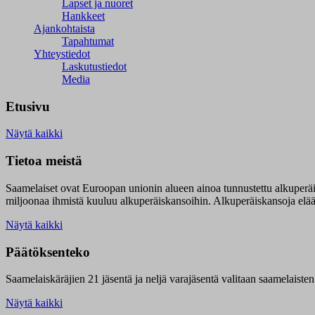
Lapset ja nuoret
Hankkeet
Ajankohtaista
Tapahtumat
Yhteystiedot
Laskutustiedot
Media
Etusivu
Näytä kaikki
Tietoa meistä
Saamelaiset ovat Euroopan unionin alueen ainoa tunnustettu alkuperä
miljoonaa ihmistä kuuluu alkuperäiskansoihin. Alkuperäiskansoja elää 9
Näytä kaikki
Päätöksenteko
Saamelaiskäräjien 21 jäsentä ja neljä varajäsentä valitaan saamelaiste
Näytä kaikki