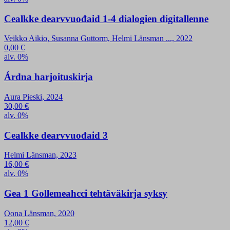
Cealkke dearvvuođaid 1-4 dialogien digitallenne
Veikko Aikio, Susanna Guttorm, Helmi Länsman ..., 2022
0,00
€
alv. 0%
Árdna harjoituskirja
Aura Pieski, 2024
30,00
€
alv. 0%
Cealkke dearvvuođaid 3
Helmi Länsman, 2023
16,00
€
alv. 0%
Gea 1 Gollemeahcci tehtäväkirja syksy
Oona Länsman, 2020
12,00
€