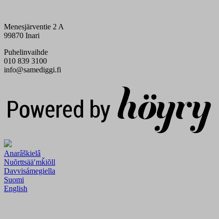
Menesjärventie 2 A
99870 Inari
Puhelinvaihde
010 839 3100
info@samediggi.fi
Digi- ja mainostoimisto Höyry Rovaniemi ja Oulu
Anarâškielâ
Nuõrttsääʹmǩiõll
Davvisámegiella
Suomi
English