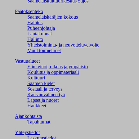
Saamelaiskulttuuri­keskus Sajos
Päätöksenteko
Saamelaiskäräjien kokous
Hallitus
Puheenjohtaja
Lautakunnat
Hallinto
Yhteistoiminta- ja neuvotteluvelvoite
Muut toimielimet
Vastuualueet
Elinkeinot, oikeus ja ympäristö
Koulutus ja oppimateriaali
Kulttuuri
Saamen kielet
Sosiaali ja terveys
Kansainvälinen työ
Lapset ja nuoret
Hankkeet
Ajankohtaista
Tapahtumat
Yhteystiedot
Laskutustiedot