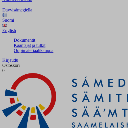
Davvisámegiella
Suomi
English
Dokumentit
Kääntäjät ja tulkit
Oppimateriaalikauppa
Kirjaudu
Ostoskori
0