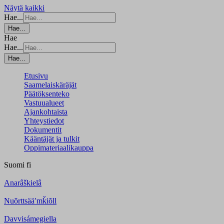
Näytä kaikki
Hae...
Hae...
Hae
Hae...
Hae...
Etusivu
Saamelaiskäräjät
Päätöksenteko
Vastuualueet
Ajankohtaista
Yhteystiedot
Dokumentit
Kääntäjät ja tulkit
Oppimateriaalikauppa
Suomi
fi
Anarâškielâ
Nuõrttsääʹmǩiõll
Davvisámegiella