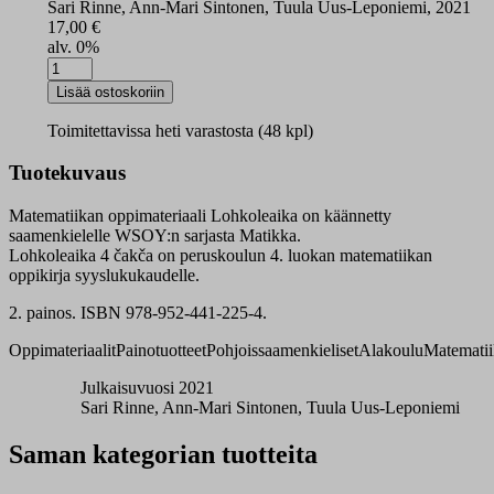
Sari Rinne, Ann-Mari Sintonen, Tuula Uus-Leponiemi, 2021
17,00
€
alv. 0%
Lohkoleaika
4
Lisää ostoskoriin
syksy
määrä
Toimitettavissa heti varastosta (48 kpl)
Tuotekuvaus
Matematiikan oppimateriaali Lohkoleaika on käännetty
saamenkielelle WSOY:n sarjasta Matikka.
Lohkoleaika 4 čakča on peruskoulun 4. luokan matematiikan
oppikirja syyslukukaudelle.
2. painos. ISBN 978-952-441-225-4.
Oppimateriaalit
Painotuotteet
Pohjoissaamenkieliset
Alakoulu
Matemati
Julkaisuvuosi 2021
Sari Rinne, Ann-Mari Sintonen, Tuula Uus-Leponiemi
Saman kategorian tuotteita