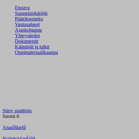
Etusivu
Saamelaiskäräjät
Päätöksenteko
Vastuualueet
Ajankohtaista
Yhteystiedot
Dokumentit
Kääntäjät ja tulkit
Oppimateriaalikauppa
Siirry sisältöön
Suomi
fi
Anarâškielâ
Nuõrttsääʹmǩiõll