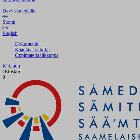
Davvisámegiella
Suomi
English
Dokumentit
Kääntäjät ja tulkit
Oppimateriaalikauppa
Kirjaudu
Ostoskori
0