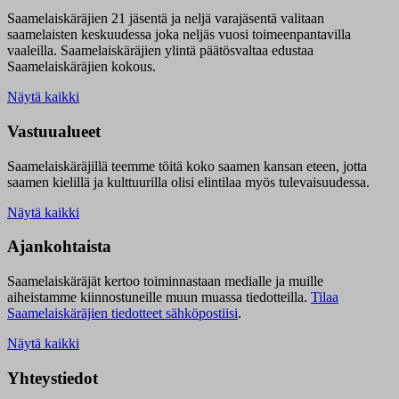
Saamelaiskäräjien 21 jäsentä ja neljä varajäsentä valitaan
saamelaisten keskuudessa joka neljäs vuosi toimeenpantavilla
vaaleilla. Saamelaiskäräjien ylintä päätösvaltaa edustaa
Saamelaiskäräjien kokous.
Näytä kaikki
Vastuualueet
Saamelaiskäräjillä t
eemme töitä koko saamen kansan eteen, jotta
saamen kielillä ja kulttuurilla olisi elintilaa myös tulevaisuudessa.
Näytä kaikki
Ajankohtaista
Saamelaiskäräjät kertoo toiminnastaan medialle ja muille
aiheistamme kiinnostuneille muun muassa tiedotteilla.
Tilaa
Saamelaiskäräjien tiedotteet sähköpostiisi
.
Näytä kaikki
Yhteystiedot