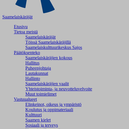
Saamelaiskäräjät
Etusivu
Tietoa meistä
Saamelaiskäräjät
Töissä Saamelaiskäräjillä
Saamelaiskulttuuri­keskus Sajos
Päätöksenteko
Saamelaiskäräjien kokous
Hallitus
Puheenjohtaja
Lautakunnat
Hallinto
Saamelaiskäräjien vaalit
Yhteistoiminta- ja neuvotteluvelvoite
Muut toimielimet
Vastuualueet
Elinkeinot, oikeus ja ympäristö
Koulutus ja oppimateriaali
Kulttuuri
Saamen kielet
Sosiaali ja terveys