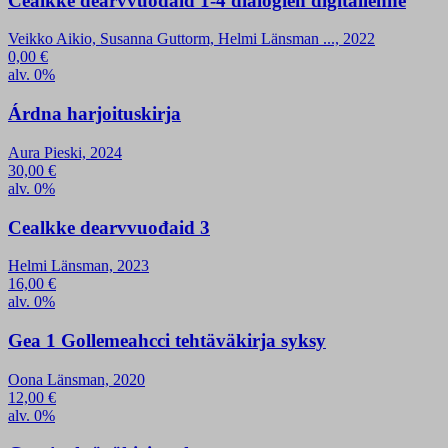
Cealkke dearvvuođaid 1-4 dialogien digitallenne
Veikko Aikio, Susanna Guttorm, Helmi Länsman ..., 2022
0,00
€
alv. 0%
Árdna harjoituskirja
Aura Pieski, 2024
30,00
€
alv. 0%
Cealkke dearvvuođaid 3
Helmi Länsman, 2023
16,00
€
alv. 0%
Gea 1 Gollemeahcci tehtäväkirja syksy
Oona Länsman, 2020
12,00
€
alv. 0%