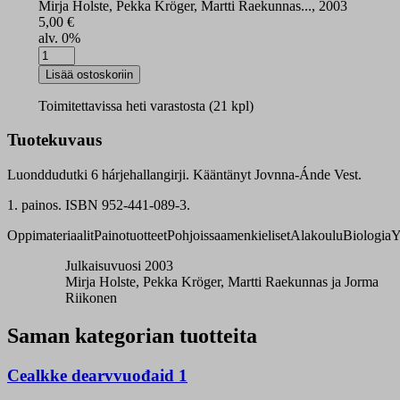
Mirja Holste, Pekka Kröger, Martti Raekunnas..., 2003
5,00
€
alv. 0%
Luonddudutki
6
Lisää ostoskoriin
harjoituskirja
määrä
Toimitettavissa heti varastosta (21 kpl)
Tuotekuvaus
Luonddudutki 6 hárjehallangirji. Kääntänyt Jovnna-Ánde Vest.
1. painos. ISBN 952-441-089-3.
Oppimateriaalit
Painotuotteet
Pohjoissaamenkieliset
Alakoulu
Biologia
Y
Julkaisuvuosi 2003
Mirja Holste, Pekka Kröger, Martti Raekunnas ja Jorma
Riikonen
Saman kategorian tuotteita
Cealkke dearvvuođaid 1