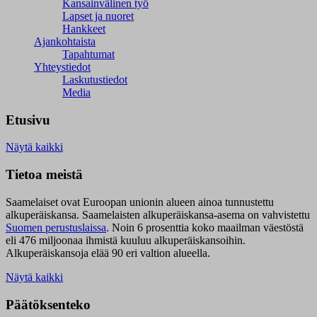
Kansainvälinen työ
Lapset ja nuoret
Hankkeet
Ajankohtaista
Tapahtumat
Yhteystiedot
Laskutustiedot
Media
Etusivu
Näytä kaikki
Tietoa meistä
Saamelaiset ovat Euroopan unionin alueen ainoa tunnustettu
alkuperäiskansa. Saamelaisten alkuperäiskansa-asema on vahvistettu
Suomen perustuslaissa
.
Noin 6 prosenttia koko maailman väestöstä
eli 476 miljoonaa ihmistä kuuluu alkuperäiskansoihin.
Alkuperäiskansoja elää 90 eri valtion alueella.
Näytä kaikki
Päätöksenteko