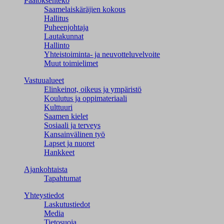
Päätöksenteko
Saamelaiskäräjien kokous
Hallitus
Puheenjohtaja
Lautakunnat
Hallinto
Yhteistoiminta- ja neuvotteluvelvoite
Muut toimielimet
Vastuualueet
Elinkeinot, oikeus ja ympäristö
Koulutus ja oppimateriaali
Kulttuuri
Saamen kielet
Sosiaali ja terveys
Kansainvälinen työ
Lapset ja nuoret
Hankkeet
Ajankohtaista
Tapahtumat
Yhteystiedot
Laskutustiedot
Media
Tietosuoja