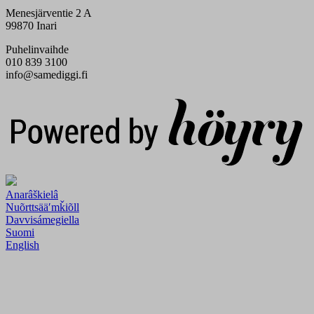
Menesjärventie 2 A
99870 Inari
Puhelinvaihde
010 839 3100
info@samediggi.fi
Digi- ja mainostoimisto Höyry Rovaniemi ja Oulu
Anarâškielâ
Nuõrttsääʹmǩiõll
Davvisámegiella
Suomi
English