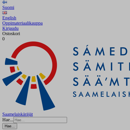
Suomi
English
Oppimateriaalikauppa
Kirjaudu
Ostoskori
0
Saamelaiskäräjät
Hae...
Hae...