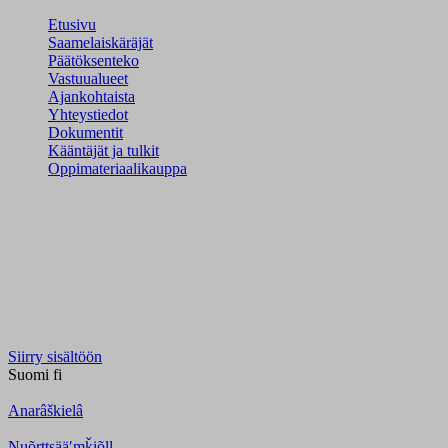
Etusivu
Saamelaiskäräjät
Päätöksenteko
Vastuualueet
Ajankohtaista
Yhteystiedot
Dokumentit
Kääntäjät ja tulkit
Oppimateriaalikauppa
Siirry sisältöön
Suomi
fi
Anarâškielâ
Nuõrttsääʹmǩiõll