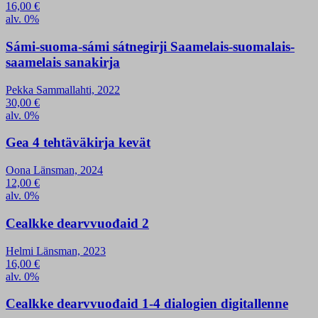
16,00
€
alv. 0%
Sámi-suoma-sámi sátnegirji Saamelais-suomalais-
saamelais sanakirja
Pekka Sammallahti, 2022
30,00
€
alv. 0%
Gea 4 tehtäväkirja kevät
Oona Länsman, 2024
12,00
€
alv. 0%
Cealkke dearvvuođaid 2
Helmi Länsman, 2023
16,00
€
alv. 0%
Cealkke dearvvuođaid 1-4 dialogien digitallenne