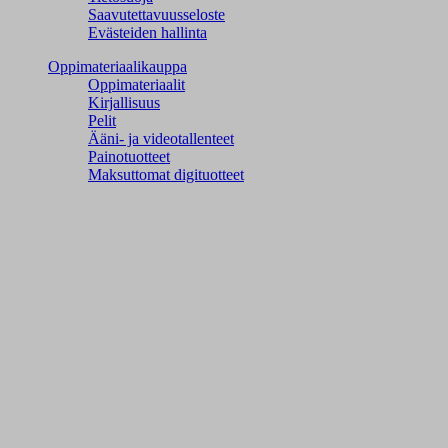
Saavutettavuusseloste
Evästeiden hallinta
Oppimateriaalikauppa
Oppimateriaalit
Kirjallisuus
Pelit
Ääni- ja videotallenteet
Painotuotteet
Maksuttomat digituotteet