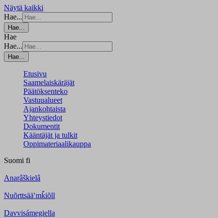
Näytä kaikki
Hae...
Hae...
Hae
Hae...
Hae...
Etusivu
Saamelaiskäräjät
Päätöksenteko
Vastuualueet
Ajankohtaista
Yhteystiedot
Dokumentit
Kääntäjät ja tulkit
Oppimateriaalikauppa
Suomi
fi
Anarâškielâ
Nuõrttsääʹmǩiõll
Davvisámegiella