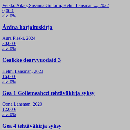
Veikko Aikio, Susanna Guttorm, Helmi Länsman ..., 2022
0,00
€
alv. 0%
Árdna harjoituskirja
Aura Pieski, 2024
30,00
€
alv. 0%
Cealkke dearvvuođaid 3
Helmi Länsman, 2023
16,00
€
alv. 0%
Gea 1 Gollemeahcci tehtäväkirja syksy
Oona Länsman, 2020
12,00
€
alv. 0%
Gea 4 tehtäväkirja syksy