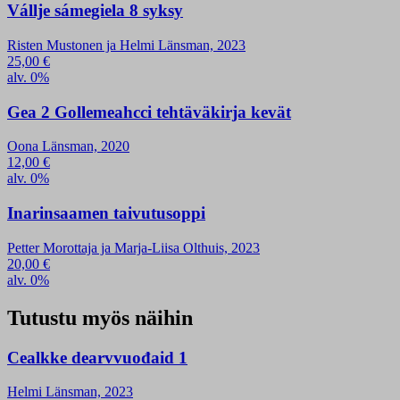
Vállje sámegiela 8 syksy
Risten Mustonen ja Helmi Länsman, 2023
25,00
€
alv. 0%
Gea 2 Gollemeahcci tehtäväkirja kevät
Oona Länsman, 2020
12,00
€
alv. 0%
Inarinsaamen taivutusoppi
Petter Morottaja ja Marja-Liisa Olthuis, 2023
20,00
€
alv. 0%
Tutustu myös näihin
Cealkke dearvvuođaid 1
Helmi Länsman, 2023