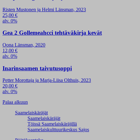
Risten Mustonen ja Helmi Länsman, 2023
25,00
€
alv. 0%
Gea 2 Gollemeahcci tehtäväkirja kevät
Oona Länsman, 2020
12,00
€
alv. 0%
Inarinsaamen taivutusoppi
Petter Morottaja ja Marja-Liisa Olthuis, 2023
20,00
€
alv. 0%
Palaa alkuun
Saamelaiskäräjät
Saamelaiskäräjät
Töissä Saamelaiskäräjillä
Saamelaiskulttuuri­keskus Sajos