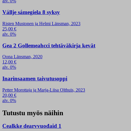
alv. 0%
Vállje sámegiela 8 syksy
Risten Mustonen ja Helmi Länsman, 2023
25,00
€
alv. 0%
Gea 2 Gollemeahcci tehtäväkirja kevät
Oona Länsman, 2020
12,00
€
alv. 0%
Inarinsaamen taivutusoppi
Petter Morottaja ja Marja-Liisa Olthuis, 2023
20,00
€
alv. 0%
Tutustu myös näihin
Cealkke dearvvuođaid 1