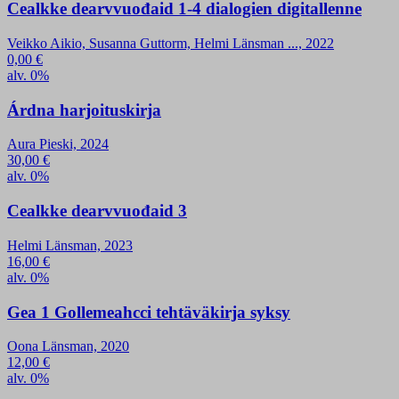
Cealkke dearvvuođaid 1-4 dialogien digitallenne
Veikko Aikio, Susanna Guttorm, Helmi Länsman ..., 2022
0,00
€
alv. 0%
Árdna harjoituskirja
Aura Pieski, 2024
30,00
€
alv. 0%
Cealkke dearvvuođaid 3
Helmi Länsman, 2023
16,00
€
alv. 0%
Gea 1 Gollemeahcci tehtäväkirja syksy
Oona Länsman, 2020
12,00
€
alv. 0%