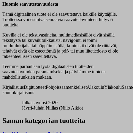
Huomio saavutettavuudesta
Tämä digitaalinen tuote ei ole saavutettava kaikille käyttäjille.
Tuotteessa voi esiintyä seuraavia saavutettavuuteen liittyviä
puutteita:
Kuvilla ei ole tekstivastineita, multimediasisällöt eivät sisällä
tekstitystä tai kuvailutulkkausta, navigointi ei toimi
ruudunlukijalla tai näppäimistöllä, kontrastit eivät ole riittävät,
tehtävät eivät ole esteettömiä ja pdf- tai muu liitetiedosto ei ole
rakeenteellisesti saavutettava.
Teemme parhaillaan työtä digitaalisten tuotteiden
saavutettavuuden parantamiseksi ja päivitämme tuotetta
mahdollisuuksien mukaan.
Kirjallisuus
Digituotteet
Pohjoissaamenkieliset
Alakoulu
Yläkoulu
Saame
kaunokirjallisuus
Julkaisuvuosi 2020
Jávrri-Juhán Niillas (Niilo Aikio)
Saman kategorian tuotteita