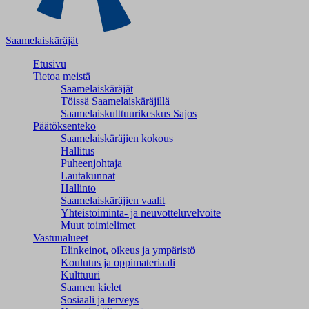
Saamelaiskäräjät
Etusivu
Tietoa meistä
Saamelaiskäräjät
Töissä Saamelaiskäräjillä
Saamelaiskulttuuri­keskus Sajos
Päätöksenteko
Saamelaiskäräjien kokous
Hallitus
Puheenjohtaja
Lautakunnat
Hallinto
Saamelaiskäräjien vaalit
Yhteistoiminta- ja neuvotteluvelvoite
Muut toimielimet
Vastuualueet
Elinkeinot, oikeus ja ympäristö
Koulutus ja oppimateriaali
Kulttuuri
Saamen kielet
Sosiaali ja terveys