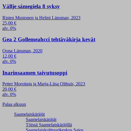
Vállje sámegiela 8 syksy
Risten Mustonen ja Helmi Länsman, 2023
25,00
€
alv. 0%
Gea 2 Gollemeahcci tehtäväkirja kevät
Oona Länsman, 2020
12,00
€
alv. 0%
Inarinsaamen taivutusoppi
Petter Morottaja ja Marja-Liisa Olthuis, 2023
20,00
€
alv. 0%
Palaa alkuun
Saamelaiskäräjät
Saamelaiskäräjät
Töissä Saamelaiskäräjillä
Saamelaiskulttuuri­keskus Sajos