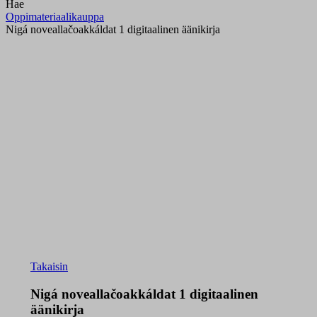
Hae
Oppimateriaalikauppa
Nigá noveallačoakkáldat 1 digitaalinen äänikirja
Takaisin
Nigá noveallačoakkáldat 1 digitaalinen
äänikirja