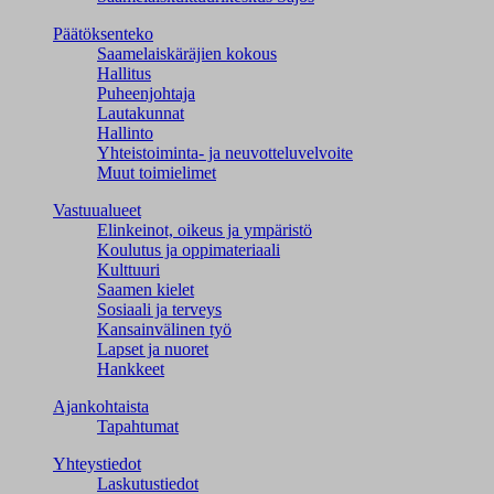
Päätöksenteko
Saamelaiskäräjien kokous
Hallitus
Puheenjohtaja
Lautakunnat
Hallinto
Yhteistoiminta- ja neuvotteluvelvoite
Muut toimielimet
Vastuualueet
Elinkeinot, oikeus ja ympäristö
Koulutus ja oppimateriaali
Kulttuuri
Saamen kielet
Sosiaali ja terveys
Kansainvälinen työ
Lapset ja nuoret
Hankkeet
Ajankohtaista
Tapahtumat
Yhteystiedot
Laskutustiedot