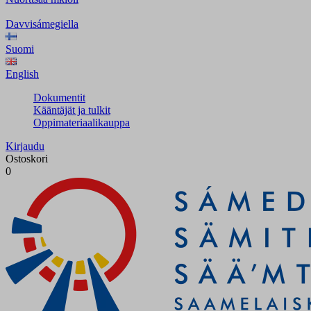
Davvisámegiella
Suomi
English
Dokumentit
Kääntäjät ja tulkit
Oppimateriaalikauppa
Kirjaudu
Ostoskori
0