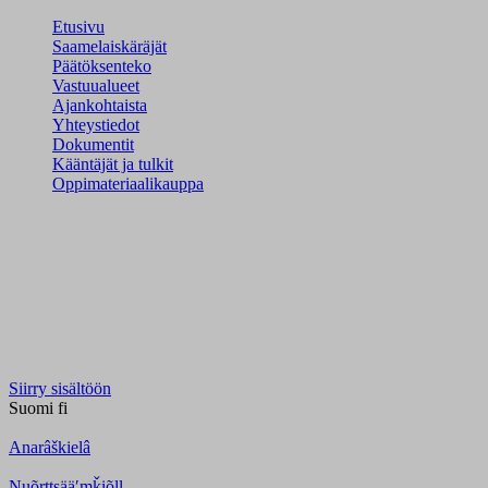
Etusivu
Saamelaiskäräjät
Päätöksenteko
Vastuualueet
Ajankohtaista
Yhteystiedot
Dokumentit
Kääntäjät ja tulkit
Oppimateriaalikauppa
Siirry sisältöön
Suomi
fi
Anarâškielâ
Nuõrttsääʹmǩiõll