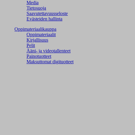
Media
Tietosuoja
Saavutettavuusseloste
Evästeiden hallinta
Oppimateriaalikauppa
Oppimateriaalit
Kirjallisuus
Pelit
Ääni- ja videotallenteet
Painotuotteet
Maksuttomat digituotteet