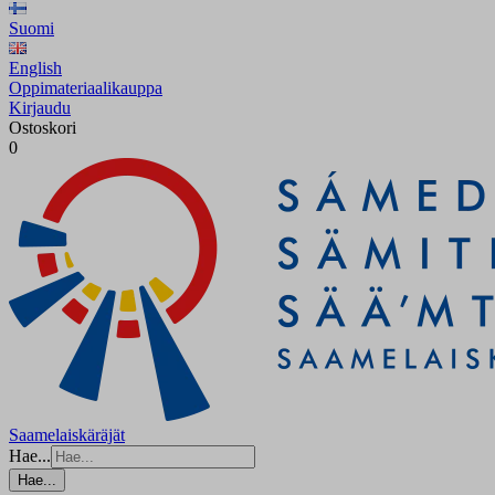
Suomi
English
Oppimateriaalikauppa
Kirjaudu
Ostoskori
0
Saamelaiskäräjät
Hae...
Hae...