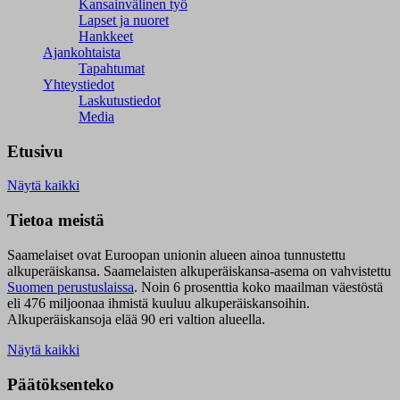
Kansainvälinen työ
Lapset ja nuoret
Hankkeet
Ajankohtaista
Tapahtumat
Yhteystiedot
Laskutustiedot
Media
Etusivu
Näytä kaikki
Tietoa meistä
Saamelaiset ovat Euroopan unionin alueen ainoa tunnustettu
alkuperäiskansa. Saamelaisten alkuperäiskansa-asema on vahvistettu
Suomen perustuslaissa
.
Noin 6 prosenttia koko maailman väestöstä
eli 476 miljoonaa ihmistä kuuluu alkuperäiskansoihin.
Alkuperäiskansoja elää 90 eri valtion alueella.
Näytä kaikki
Päätöksenteko