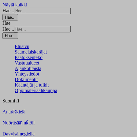
Näytä kaikki
Hae...
Hae...
Hae
Hae...
Hae...
Etusivu
Saamelaiskäräjät
Päätöksenteko
Vastuualueet
Ajankohtaista
Yhteystiedot
Dokumentit
Kääntäjät ja tulkit
Oppimateriaalikauppa
Suomi
fi
Anarâškielâ
Nuõrttsääʹmǩiõll
Davvisámegiella