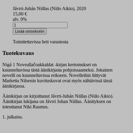
Jávrri-Juhán Niillas (Niilo Aikio), 2020
15,00
€
alv. 0%
Nigá
noveallačoakkáldat
Lisää ostoskoriin
1
digitaalinen
Toimitettavissa heti varastosta
äänikirja
määrä
Tuotekuvaus
Nigá 1 Noveallačoakkaldat -kirjan kertomukset on
kuunneltavissa tästä äänikirjasta pohjoissaameksi. Jokainen
novelli on kuunneltavissa erikseen. Novelleihin liittyvät
Marketta Nilsenin kuvituskuvat ovat myös nähtävissä tässä
äänikirjassa.
Äänikirjan on kirjoittanut Jávrri-Juhán Niillas (Niilo Aikio).
Äänikirjan lukijana on Jávrri Johan Niillas. Äänityksen on
toteuttanut Niki Rasmus.
1. julkaisu.