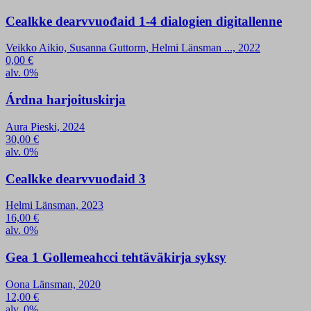
Cealkke dearvvuođaid 1-4 dialogien digitallenne
Veikko Aikio, Susanna Guttorm, Helmi Länsman ..., 2022
0,00
€
alv. 0%
Árdna harjoituskirja
Aura Pieski, 2024
30,00
€
alv. 0%
Cealkke dearvvuođaid 3
Helmi Länsman, 2023
16,00
€
alv. 0%
Gea 1 Gollemeahcci tehtäväkirja syksy
Oona Länsman, 2020
12,00
€
alv. 0%