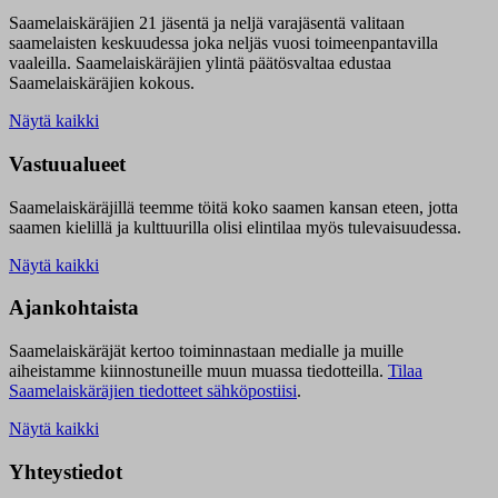
Saamelaiskäräjien 21 jäsentä ja neljä varajäsentä valitaan
saamelaisten keskuudessa joka neljäs vuosi toimeenpantavilla
vaaleilla. Saamelaiskäräjien ylintä päätösvaltaa edustaa
Saamelaiskäräjien kokous.
Näytä kaikki
Vastuualueet
Saamelaiskäräjillä t
eemme töitä koko saamen kansan eteen, jotta
saamen kielillä ja kulttuurilla olisi elintilaa myös tulevaisuudessa.
Näytä kaikki
Ajankohtaista
Saamelaiskäräjät kertoo toiminnastaan medialle ja muille
aiheistamme kiinnostuneille muun muassa tiedotteilla.
Tilaa
Saamelaiskäräjien tiedotteet sähköpostiisi
.
Näytä kaikki
Yhteystiedot