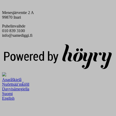
Menesjärventie 2 A
99870 Inari
Puhelinvaihde
010 839 3100
info@samediggi.fi
Digi- ja mainostoimisto Höyry Rovaniemi ja Oulu
Anarâškielâ
Nuõrttsääʹmǩiõll
Davvisámegiella
Suomi
English