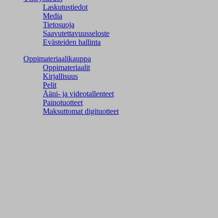
Laskutustiedot
Media
Tietosuoja
Saavutettavuusseloste
Evästeiden hallinta
Oppimateriaalikauppa
Oppimateriaalit
Kirjallisuus
Pelit
Ääni- ja videotallenteet
Painotuotteet
Maksuttomat digituotteet