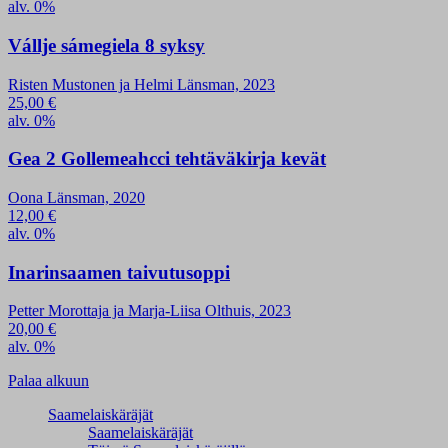
alv. 0%
Vállje sámegiela 8 syksy
Risten Mustonen ja Helmi Länsman, 2023
25,00
€
alv. 0%
Gea 2 Gollemeahcci tehtäväkirja kevät
Oona Länsman, 2020
12,00
€
alv. 0%
Inarinsaamen taivutusoppi
Petter Morottaja ja Marja-Liisa Olthuis, 2023
20,00
€
alv. 0%
Palaa alkuun
Saamelaiskäräjät
Saamelaiskäräjät