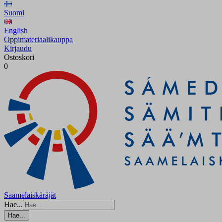
Suomi
English
Oppimateriaalikauppa
Kirjaudu
Ostoskori
0
Saamelaiskäräjät
Hae...
Hae...