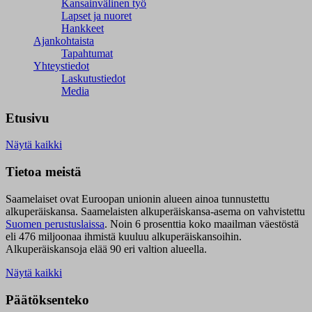
Kansainvälinen työ
Lapset ja nuoret
Hankkeet
Ajankohtaista
Tapahtumat
Yhteystiedot
Laskutustiedot
Media
Etusivu
Näytä kaikki
Tietoa meistä
Saamelaiset ovat Euroopan unionin alueen ainoa tunnustettu
alkuperäiskansa. Saamelaisten alkuperäiskansa-asema on vahvistettu
Suomen perustuslaissa
.
Noin 6 prosenttia koko maailman väestöstä
eli 476 miljoonaa ihmistä kuuluu alkuperäiskansoihin.
Alkuperäiskansoja elää 90 eri valtion alueella.
Näytä kaikki
Päätöksenteko