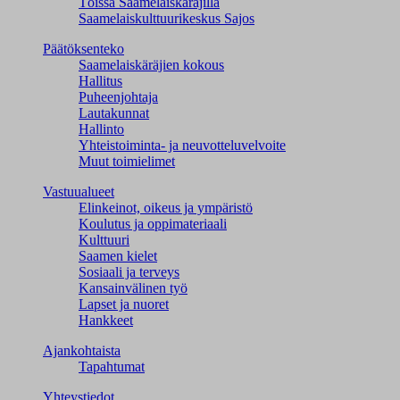
Töissä Saamelaiskäräjillä
Saamelaiskulttuuri­keskus Sajos
Päätöksenteko
Saamelaiskäräjien kokous
Hallitus
Puheenjohtaja
Lautakunnat
Hallinto
Yhteistoiminta- ja neuvotteluvelvoite
Muut toimielimet
Vastuualueet
Elinkeinot, oikeus ja ympäristö
Koulutus ja oppimateriaali
Kulttuuri
Saamen kielet
Sosiaali ja terveys
Kansainvälinen työ
Lapset ja nuoret
Hankkeet
Ajankohtaista
Tapahtumat
Yhteystiedot