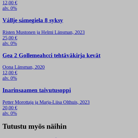
12,00
€
alv. 0%
Vállje sámegiela 8 syksy
Risten Mustonen ja Helmi Länsman, 2023
25,00
€
alv. 0%
Gea 2 Gollemeahcci tehtäväkirja kevät
Oona Länsman, 2020
12,00
€
alv. 0%
Inarinsaamen taivutusoppi
Petter Morottaja ja Marja-Liisa Olthuis, 2023
20,00
€
alv. 0%
Tutustu myös näihin