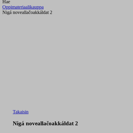
Hae
Oppimateriaalikauppa
Nigá noveallačoakkáldat 2
Takaisin
Nigá noveallačoakkáldat 2