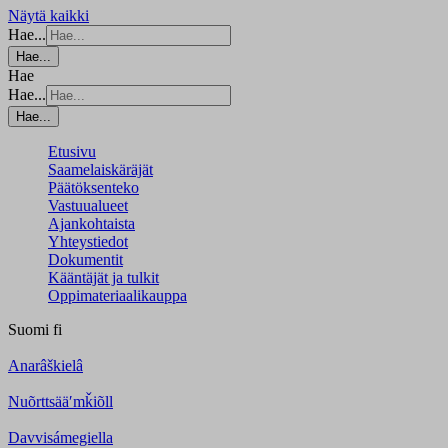
Näytä kaikki
Hae...
Hae...
Hae
Hae...
Hae...
Etusivu
Saamelaiskäräjät
Päätöksenteko
Vastuualueet
Ajankohtaista
Yhteystiedot
Dokumentit
Kääntäjät ja tulkit
Oppimateriaalikauppa
Suomi
fi
Anarâškielâ
Nuõrttsääʹmǩiõll
Davvisámegiella