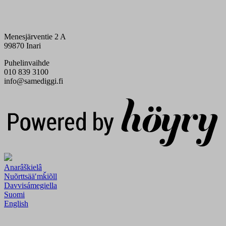
Menesjärventie 2 A
99870 Inari
Puhelinvaihde
010 839 3100
info@samediggi.fi
Digi- ja mainostoimisto Höyry Rovaniemi ja Oulu
Anarâškielâ
Nuõrttsääʹmǩiõll
Davvisámegiella
Suomi
English