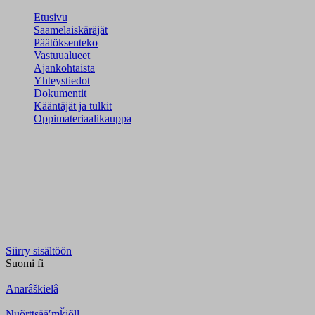
Etusivu
Saamelaiskäräjät
Päätöksenteko
Vastuualueet
Ajankohtaista
Yhteystiedot
Dokumentit
Kääntäjät ja tulkit
Oppimateriaalikauppa
Siirry sisältöön
Suomi
fi
Anarâškielâ
Nuõrttsääʹmǩiõll