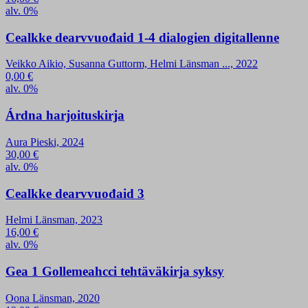
alv. 0%
Cealkke dearvvuođaid 1-4 dialogien digitallenne
Veikko Aikio, Susanna Guttorm, Helmi Länsman ..., 2022
0,00
€
alv. 0%
Árdna harjoituskirja
Aura Pieski, 2024
30,00
€
alv. 0%
Cealkke dearvvuođaid 3
Helmi Länsman, 2023
16,00
€
alv. 0%
Gea 1 Gollemeahcci tehtäväkirja syksy
Oona Länsman, 2020