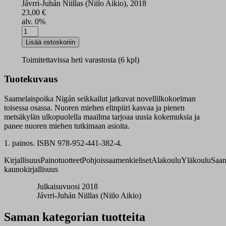
Jávrri-Juhán Niillas (Niilo Aikio), 2018
23,00
€
alv. 0%
Nigá
noveallačoakkáldat
Lisää ostoskoriin
2
määrä
Toimitettavissa heti varastosta (6 kpl)
Tuotekuvaus
Saamelaispoika Nigán seikkailut jatkuvat novellilkokoelman
toisessa osassa. Nuoren miehen elinpiiri kasvaa ja pienen
metsäkylän ulkopuolella maailma tarjoaa uusia kokemuksia ja
panee nuoren miehen tutkimaan asioita.
1. painos. ISBN 978-952-441-382-4.
Kirjallisuus
Painotuotteet
Pohjoissaamenkieliset
Alakoulu
Yläkoulu
Saam
kaunokirjallisuus
Julkaisuvuosi 2018
Jávrri-Juhán Niillas (Niilo Aikio)
Saman kategorian tuotteita