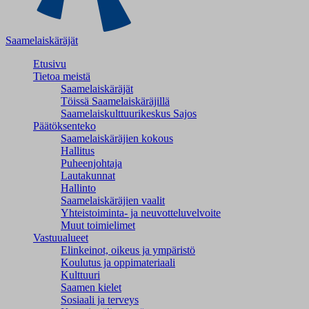
Saamelaiskäräjät
Etusivu
Tietoa meistä
Saamelaiskäräjät
Töissä Saamelaiskäräjillä
Saamelaiskulttuuri­keskus Sajos
Päätöksenteko
Saamelaiskäräjien kokous
Hallitus
Puheenjohtaja
Lautakunnat
Hallinto
Saamelaiskäräjien vaalit
Yhteistoiminta- ja neuvotteluvelvoite
Muut toimielimet
Vastuualueet
Elinkeinot, oikeus ja ympäristö
Koulutus ja oppimateriaali
Kulttuuri
Saamen kielet
Sosiaali ja terveys