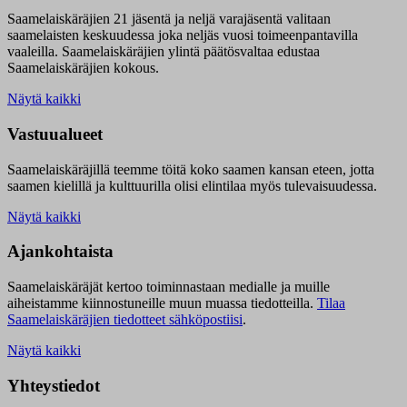
Saamelaiskäräjien 21 jäsentä ja neljä varajäsentä valitaan
saamelaisten keskuudessa joka neljäs vuosi toimeenpantavilla
vaaleilla. Saamelaiskäräjien ylintä päätösvaltaa edustaa
Saamelaiskäräjien kokous.
Näytä kaikki
Vastuualueet
Saamelaiskäräjillä t
eemme töitä koko saamen kansan eteen, jotta
saamen kielillä ja kulttuurilla olisi elintilaa myös tulevaisuudessa.
Näytä kaikki
Ajankohtaista
Saamelaiskäräjät kertoo toiminnastaan medialle ja muille
aiheistamme kiinnostuneille muun muassa tiedotteilla.
Tilaa
Saamelaiskäräjien tiedotteet sähköpostiisi
.
Näytä kaikki
Yhteystiedot