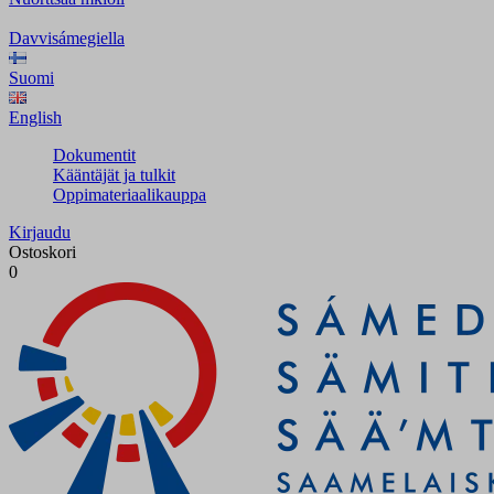
Davvisámegiella
Suomi
English
Dokumentit
Kääntäjät ja tulkit
Oppimateriaalikauppa
Kirjaudu
Ostoskori
0