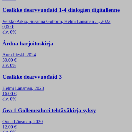
Cealkke dearvvuođaid 1-4 dialogien digitallenne
Veikko Aikio, Susanna Guttorm, Helmi Länsman ..., 2022
0,00
€
alv. 0%
Árdna harjoituskirja
Aura Pieski, 2024
30,00
€
alv. 0%
Cealkke dearvvuođaid 3
Helmi Länsman, 2023
16,00
€
alv. 0%
Gea 1 Gollemeahcci tehtäväkirja syksy
Oona Länsman, 2020
12,00
€