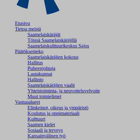
Etusivu
Tietoa meistä
Saamelaiskäräjät
Töissä Saamelaiskäräjillä
Saamelaiskulttuuri­keskus Sajos
Päätöksenteko
Saamelaiskäräjien kokous
Hallitus
Puheenjohtaja
Lautakunnat
Hallinto
Saamelaiskäräjien vaalit
Yhteistoiminta- ja neuvotteluvelvoite
Muut toimielimet
Vastuualueet
Elinkeinot, oikeus ja ympäristö
Koulutus ja oppimateriaali
Kulttuuri
Saamen kielet
Sosiaali ja terveys
Kansainvälinen työ