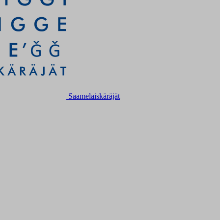
Saamelaiskäräjät