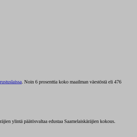
ustuslaissa
.
Noin 6 prosenttia koko maailman väestöstä eli 476
äräjien ylintä päätösvaltaa edustaa Saamelaiskäräjien kokous.