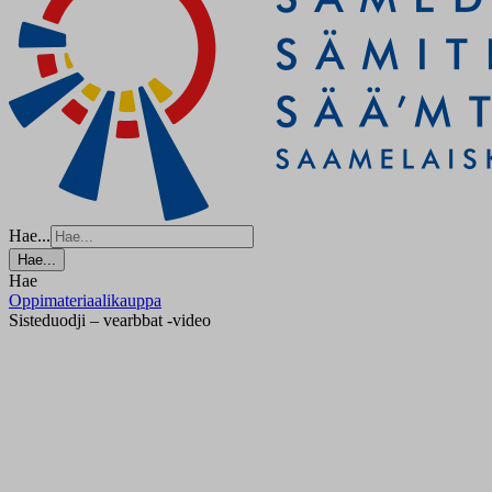
Hae...
Hae...
Hae
Oppimateriaalikauppa
Sisteduodji – vearbbat -video