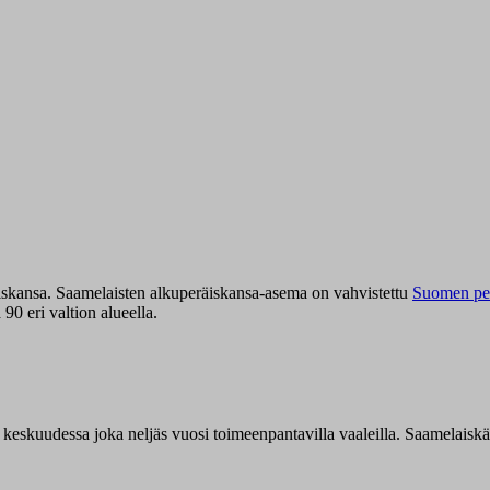
iskansa. Saamelaisten alkuperäiskansa-asema on vahvistettu
Suomen per
0 eri valtion alueella.
n keskuudessa joka neljäs vuosi toimeenpantavilla vaaleilla. Saamelaisk