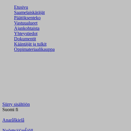
Etusivu
Saamelaiskäräjät
Päätöksenteko
Vastuualueet
Ajankohtaista
Yhteystiedot
Dokumentit
Kääntäjät ja tulkit
Oppimateriaalikauppa
Siirry sisältöön
Suomi
fi
Anarâškielâ
Nuõrttsääʹmǩiõll