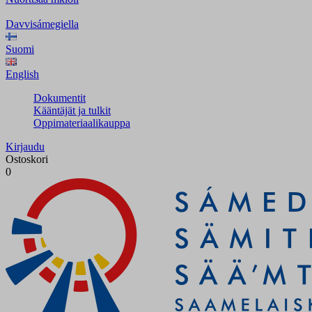
Davvisámegiella
Suomi
English
Dokumentit
Kääntäjät ja tulkit
Oppimateriaalikauppa
Kirjaudu
Ostoskori
0