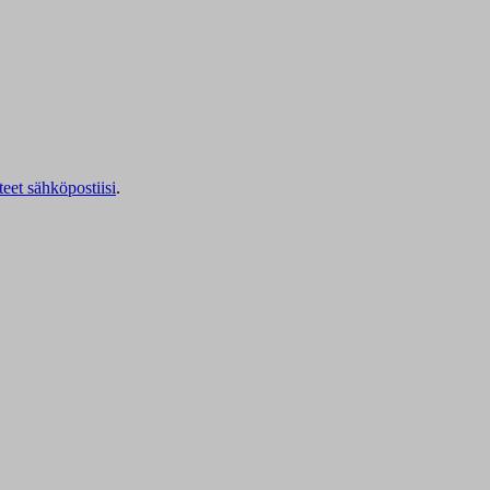
teet sähköpostiisi
.