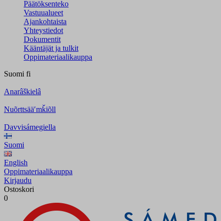
Päätöksenteko
Vastuualueet
Ajankohtaista
Yhteystiedot
Dokumentit
Kääntäjät ja tulkit
Oppimateriaalikauppa
Suomi
fi
Anarâškielâ
Nuõrttsääʹmǩiõll
Davvisámegiella
Suomi
English
Oppimateriaalikauppa
Kirjaudu
Ostoskori
0