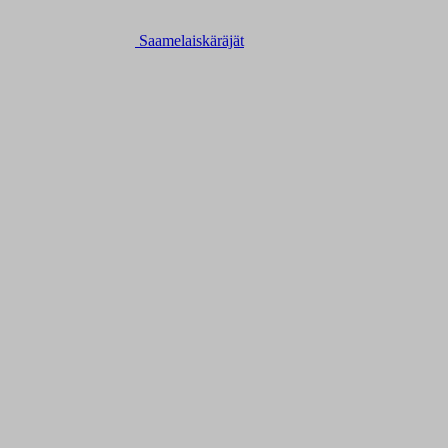
Saamelaiskäräjät