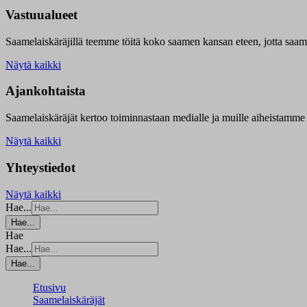
Vastuualueet
Saamelaiskäräjillä t
eemme töitä koko saamen kansan eteen, jotta saamen 
Näytä kaikki
Ajankohtaista
Saamelaiskäräjät kertoo toiminnastaan medialle ja muille aiheistamme 
Näytä kaikki
Yhteystiedot
Näytä kaikki
Hae...
Hae...
Hae
Hae...
Hae...
Etusivu
Saamelaiskäräjät