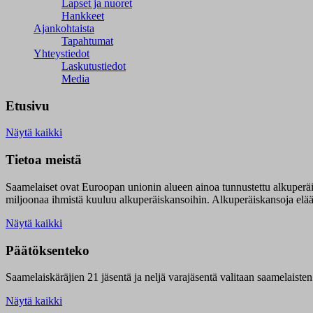
Lapset ja nuoret
Hankkeet
Ajankohtaista
Tapahtumat
Yhteystiedot
Laskutustiedot
Media
Etusivu
Näytä kaikki
Tietoa meistä
Saamelaiset ovat Euroopan unionin alueen ainoa tunnustettu alkuperä
miljoonaa ihmistä kuuluu alkuperäiskansoihin. Alkuperäiskansoja elää 9
Näytä kaikki
Päätöksenteko
Saamelaiskäräjien 21 jäsentä ja neljä varajäsentä valitaan saamelaiste
Näytä kaikki