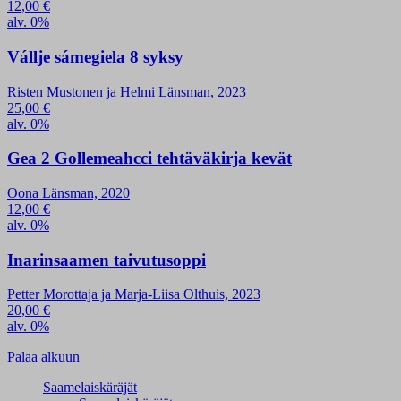
12,00
€
alv. 0%
Vállje sámegiela 8 syksy
Risten Mustonen ja Helmi Länsman, 2023
25,00
€
alv. 0%
Gea 2 Gollemeahcci tehtäväkirja kevät
Oona Länsman, 2020
12,00
€
alv. 0%
Inarinsaamen taivutusoppi
Petter Morottaja ja Marja-Liisa Olthuis, 2023
20,00
€
alv. 0%
Palaa alkuun
Saamelaiskäräjät