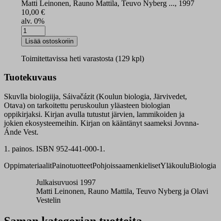
Matti Leinonen, Rauno Mattila, Teuvo Nyberg ..., 1997
10,00
€
alv. 0%
Skuvlla
biologiija
Lisää ostoskoriin
Sáivačázit
oppikirja
Toimitettavissa heti varastosta (129 kpl)
määrä
Tuotekuvaus
Skuvlla biologiija, Sáivačázit (Koulun biologia, Järvivedet,
Otava) on tarkoitettu peruskoulun yläasteen biologian
oppikirjaksi. Kirjan avulla tutustut järvien, lammikoiden ja
jokien ekosysteemeihin. Kirjan on kääntänyt saameksi Jovnna-
Ánde Vest.
1. painos. ISBN 952-441-000-1.
Oppimateriaalit
Painotuotteet
Pohjoissaamenkieliset
Yläkoulu
Biologia
Julkaisuvuosi 1997
Matti Leinonen, Rauno Mattila, Teuvo Nyberg ja Olavi
Vestelin