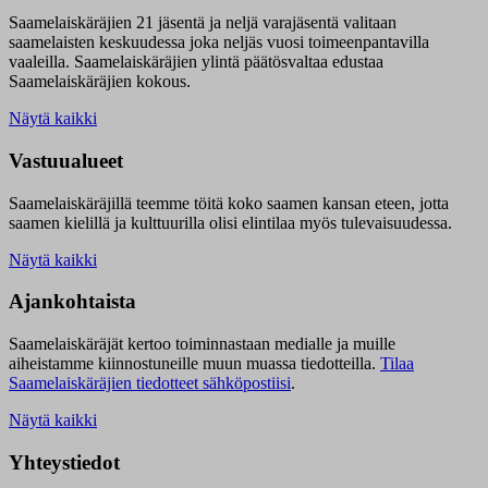
Saamelaiskäräjien 21 jäsentä ja neljä varajäsentä valitaan
saamelaisten keskuudessa joka neljäs vuosi toimeenpantavilla
vaaleilla. Saamelaiskäräjien ylintä päätösvaltaa edustaa
Saamelaiskäräjien kokous.
Näytä kaikki
Vastuualueet
Saamelaiskäräjillä t
eemme töitä koko saamen kansan eteen, jotta
saamen kielillä ja kulttuurilla olisi elintilaa myös tulevaisuudessa.
Näytä kaikki
Ajankohtaista
Saamelaiskäräjät kertoo toiminnastaan medialle ja muille
aiheistamme kiinnostuneille muun muassa tiedotteilla.
Tilaa
Saamelaiskäräjien tiedotteet sähköpostiisi
.
Näytä kaikki
Yhteystiedot