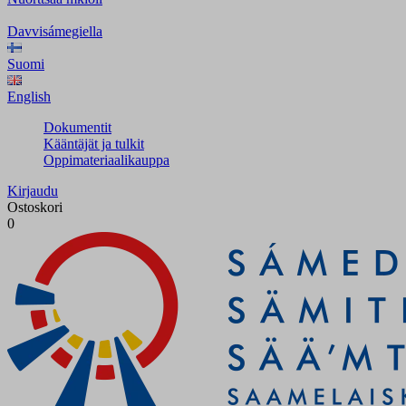
Davvisámegiella
Suomi
English
Dokumentit
Kääntäjät ja tulkit
Oppimateriaalikauppa
Kirjaudu
Ostoskori
0