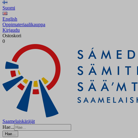
Suomi
English
Oppimateriaalikauppa
Kirjaudu
Ostoskori
0
Saamelaiskäräjät
Hae...
Hae...