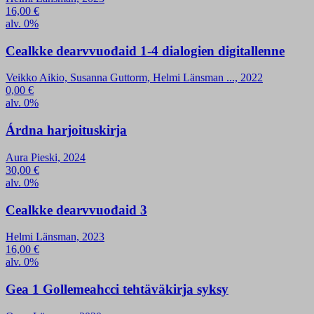
16,00
€
alv. 0%
Cealkke dearvvuođaid 1-4 dialogien digitallenne
Veikko Aikio, Susanna Guttorm, Helmi Länsman ..., 2022
0,00
€
alv. 0%
Árdna harjoituskirja
Aura Pieski, 2024
30,00
€
alv. 0%
Cealkke dearvvuođaid 3
Helmi Länsman, 2023
16,00
€
alv. 0%
Gea 1 Gollemeahcci tehtäväkirja syksy