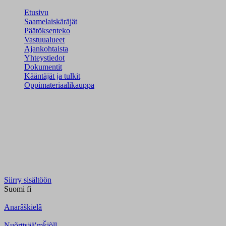
Etusivu
Saamelaiskäräjät
Päätöksenteko
Vastuualueet
Ajankohtaista
Yhteystiedot
Dokumentit
Kääntäjät ja tulkit
Oppimateriaalikauppa
Siirry sisältöön
Suomi
fi
Anarâškielâ
Nuõrttsääʹmǩiõll