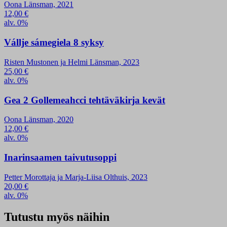
Oona Länsman, 2021
12,00
€
alv. 0%
Vállje sámegiela 8 syksy
Risten Mustonen ja Helmi Länsman, 2023
25,00
€
alv. 0%
Gea 2 Gollemeahcci tehtäväkirja kevät
Oona Länsman, 2020
12,00
€
alv. 0%
Inarinsaamen taivutusoppi
Petter Morottaja ja Marja-Liisa Olthuis, 2023
20,00
€
alv. 0%
Tutustu myös näihin