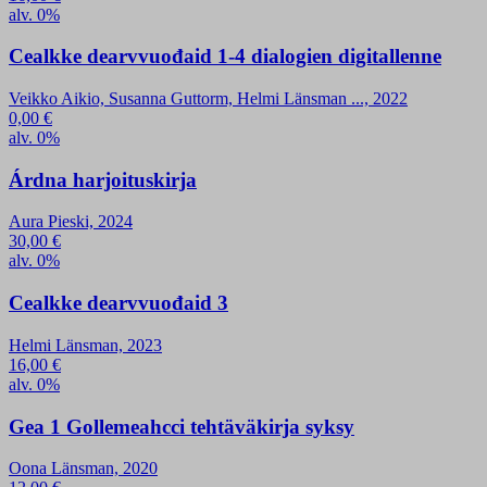
alv. 0%
Cealkke dearvvuođaid 1-4 dialogien digitallenne
Veikko Aikio, Susanna Guttorm, Helmi Länsman ..., 2022
0,00
€
alv. 0%
Árdna harjoituskirja
Aura Pieski, 2024
30,00
€
alv. 0%
Cealkke dearvvuođaid 3
Helmi Länsman, 2023
16,00
€
alv. 0%
Gea 1 Gollemeahcci tehtäväkirja syksy
Oona Länsman, 2020