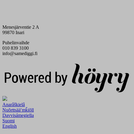
Menesjärventie 2 A
99870 Inari
Puhelinvaihde
010 839 3100
info@samediggi.fi
Digi- ja mainostoimisto Höyry Rovaniemi ja Oulu
Anarâškielâ
Nuõrttsääʹmǩiõll
Davvisámegiella
Suomi
English