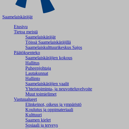
Saamelaiskäräjät
Etusivu
Tietoa meistä
Saamelaiskäräjät
Töissä Saamelaiskäräjillä
Saamelaiskulttuuri­keskus Sajos
Päätöksenteko
Saamelaiskäräjien kokous
Hallitus
Puheenjohtaja
Lautakunnat
Hallinto
Saamelaiskäräjien vaalit
Yhteistoiminta- ja neuvotteluvelvoite
Muut toimielimet
Vastuualueet
Elinkeinot, oikeus ja ympäristö
Koulutus ja oppimateriaali
Kulttuuri
Saamen kielet
Sosiaali ja terveys