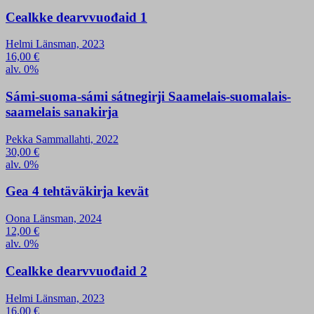
Cealkke dearvvuođaid 1
Helmi Länsman, 2023
16,00
€
alv. 0%
Sámi-suoma-sámi sátnegirji Saamelais-suomalais-
saamelais sanakirja
Pekka Sammallahti, 2022
30,00
€
alv. 0%
Gea 4 tehtäväkirja kevät
Oona Länsman, 2024
12,00
€
alv. 0%
Cealkke dearvvuođaid 2
Helmi Länsman, 2023
16,00
€