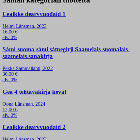
Saman kategorian tuotteita
Cealkke dearvvuođaid 1
Helmi Länsman, 2023
16,00
€
alv. 0%
Sámi-suoma-sámi sátnegirji Saamelais-suomalais-
saamelais sanakirja
Pekka Sammallahti, 2022
30,00
€
alv. 0%
Gea 4 tehtäväkirja kevät
Oona Länsman, 2024
12,00
€
alv. 0%
Cealkke dearvvuođaid 2
Helmi Länsman, 2023