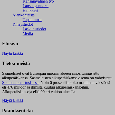
Kansainvälinen työ
Lapset ja nuoret
Hankkeet
Ajankohtaista
Tapahtumat
Yhteystiedot
Laskutustiedot
Media
Etusivu
Näytä kaikki
Tietoa meistä
Saamelaiset ovat Euroopan unionin alueen ainoa tunnustettu
alkuperäiskansa. Saamelaisten alkuperäiskansa-asema on vahvistettu
Suomen perustuslaissa
.
Noin 6 prosenttia koko maailman väestöstä
eli 476 miljoonaa ihmistä kuuluu alkuperäiskansoihin.
Alkuperäiskansoja elää 90 eri valtion alueella.
Näytä kaikki
Päätöksenteko