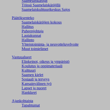
Saamelaiskäräjät
Töissä Saamelaiskäräjillä
Saamelaiskulttuuri­keskus Sajos
Päätöksenteko
Saamelaiskäräjien kokous
Hallitus
Puheenjohtaja
Lautakunnat
Hallinto
Yhteistoiminta- ja neuvotteluvelvoite
Muut toimielimet
Vastuualueet
Elinkeinot, oikeus ja ympäristö
Koulutus ja oppimateriaali
Kulttuuri
Saamen kielet
Sosiaali ja terveys
Kansainvälinen työ
Lapset ja nuoret
Hankkeet
Ajankohtaista
Tapahtumat