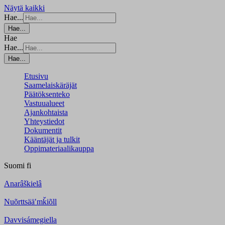
Näytä kaikki
Hae...
Hae...
Hae
Hae...
Hae...
Etusivu
Saamelaiskäräjät
Päätöksenteko
Vastuualueet
Ajankohtaista
Yhteystiedot
Dokumentit
Kääntäjät ja tulkit
Oppimateriaalikauppa
Suomi
fi
Anarâškielâ
Nuõrttsääʹmǩiõll
Davvisámegiella