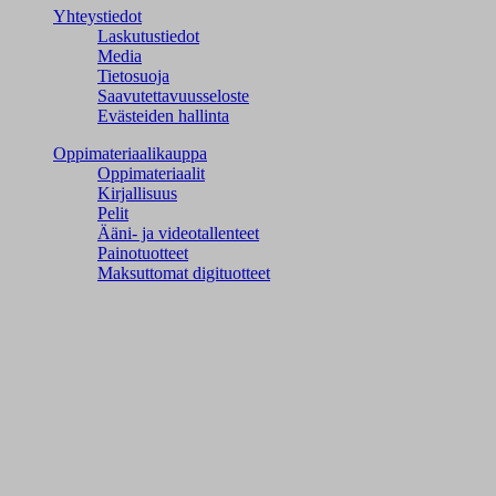
Yhteystiedot
Laskutustiedot
Media
Tietosuoja
Saavutettavuusseloste
Evästeiden hallinta
Oppimateriaalikauppa
Oppimateriaalit
Kirjallisuus
Pelit
Ääni- ja videotallenteet
Painotuotteet
Maksuttomat digituotteet