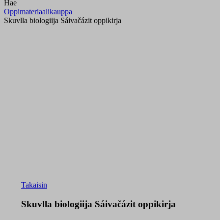
Hae
Oppimateriaalikauppa
Skuvlla biologiija Sáivačázit oppikirja
Takaisin
Skuvlla biologiija Sáivačázit oppikirja