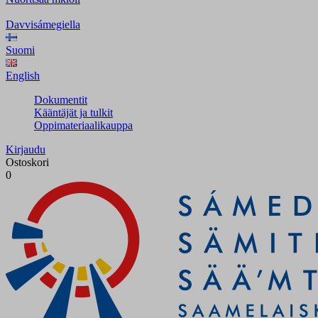
Davvisámegiella
Suomi
English
Dokumentit
Kääntäjät ja tulkit
Oppimateriaalikauppa
Kirjaudu
Ostoskori
0