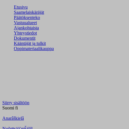
Etusivu
Saamelaiskäräjät
Päätöksenteko
Vastuualueet
Ajankohtaista
Yhteystiedot
Dokumentit
Kääntäjät ja tulkit
Oppimateriaalikauppa
Siirry sisältöön
Suomi
fi
Anarâškielâ
Nuõrttsääʹmǩiõll