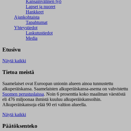
Kansainvälinen työ
Lapset ja nuoret
Hankkeet
Ajankohtaista
Tapahtumat
Yhteystiedot
Laskutustiedot
Media
Etusivu
Näytä kaikki
Tietoa meistä
Saamelaiset ovat Euroopan unionin alueen ainoa tunnustettu
alkuperäiskansa. Saamelaisten alkuperäiskansa-asema on vahvistettu
Suomen perustuslaissa
.
Noin 6 prosenttia koko maailman väestöstä
eli 476 miljoonaa ihmistä kuuluu alkuperäiskansoihin.
Alkuperäiskansoja elää 90 eri valtion alueella.
Näytä kaikki
Päätöksenteko