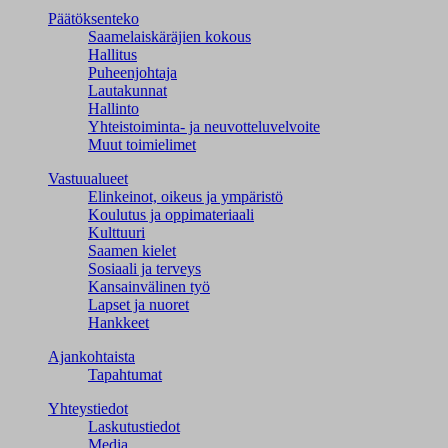
Päätöksenteko
Saamelaiskäräjien kokous
Hallitus
Puheenjohtaja
Lautakunnat
Hallinto
Yhteistoiminta- ja neuvotteluvelvoite
Muut toimielimet
Vastuualueet
Elinkeinot, oikeus ja ympäristö
Koulutus ja oppimateriaali
Kulttuuri
Saamen kielet
Sosiaali ja terveys
Kansainvälinen työ
Lapset ja nuoret
Hankkeet
Ajankohtaista
Tapahtumat
Yhteystiedot
Laskutustiedot
Media