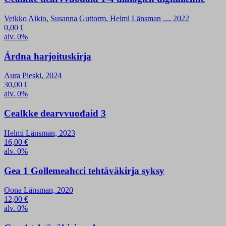
Veikko Aikio, Susanna Guttorm, Helmi Länsman ..., 2022
0,00
€
alv. 0%
Árdna harjoituskirja
Aura Pieski, 2024
30,00
€
alv. 0%
Cealkke dearvvuođaid 3
Helmi Länsman, 2023
16,00
€
alv. 0%
Gea 1 Gollemeahcci tehtäväkirja syksy
Oona Länsman, 2020
12,00
€
alv. 0%