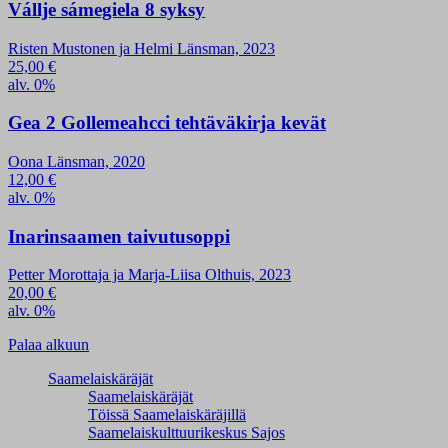
Vállje sámegiela 8 syksy
Risten Mustonen ja Helmi Länsman, 2023
25,00
€
alv. 0%
Gea 2 Gollemeahcci tehtäväkirja kevät
Oona Länsman, 2020
12,00
€
alv. 0%
Inarinsaamen taivutusoppi
Petter Morottaja ja Marja-Liisa Olthuis, 2023
20,00
€
alv. 0%
Palaa alkuun
Saamelaiskäräjät
Saamelaiskäräjät
Töissä Saamelaiskäräjillä
Saamelaiskulttuuri­keskus Sajos