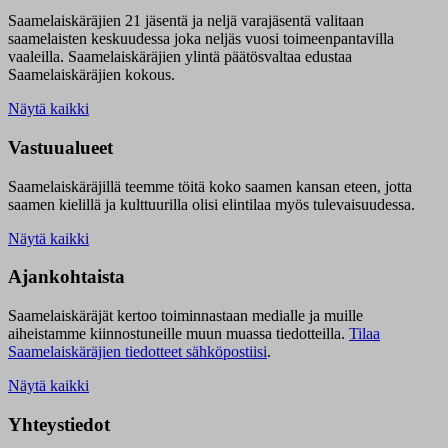
Saamelaiskäräjien 21 jäsentä ja neljä varajäsentä valitaan
saamelaisten keskuudessa joka neljäs vuosi toimeenpantavilla
vaaleilla. Saamelaiskäräjien ylintä päätösvaltaa edustaa
Saamelaiskäräjien kokous.
Näytä kaikki
Vastuualueet
Saamelaiskäräjillä t
eemme töitä koko saamen kansan eteen, jotta
saamen kielillä ja kulttuurilla olisi elintilaa myös tulevaisuudessa.
Näytä kaikki
Ajankohtaista
Saamelaiskäräjät kertoo toiminnastaan medialle ja muille
aiheistamme kiinnostuneille muun muassa tiedotteilla.
Tilaa
Saamelaiskäräjien tiedotteet sähköpostiisi
.
Näytä kaikki
Yhteystiedot