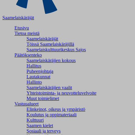
Saamelaiskäräjät
Etusivu
Tietoa meistä
Saamelaiskäräjät
Töissä Saamelaiskäräjillä
Saamelaiskulttuuri­keskus Sajos
Päätöksenteko
Saamelaiskäräjien kokous
Hallitus
Puheenjohtaja
Lautakunnat
Hallinto
Saamelaiskäräjien vaalit
Yhteistoiminta- ja neuvotteluvelvoite
Muut toimielimet
Vastuualueet
Elinkeinot, oikeus ja ympäristö
Koulutus ja oppimateriaali
Kulttuuri
Saamen kielet
Sosiaali ja terveys