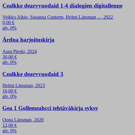
Cealkke dearvvuođaid 1-4 dialogien digitallenne
Veikko Aikio, Susanna Guttorm, Helmi Länsman ..., 2022
0,00
€
alv. 0%
Árdna harjoituskirja
Aura Pieski, 2024
30,00
€
alv. 0%
Cealkke dearvvuođaid 3
Helmi Länsman, 2023
16,00
€
alv. 0%
Gea 1 Gollemeahcci tehtäväkirja syksy
Oona Länsman, 2020
12,00
€
alv. 0%