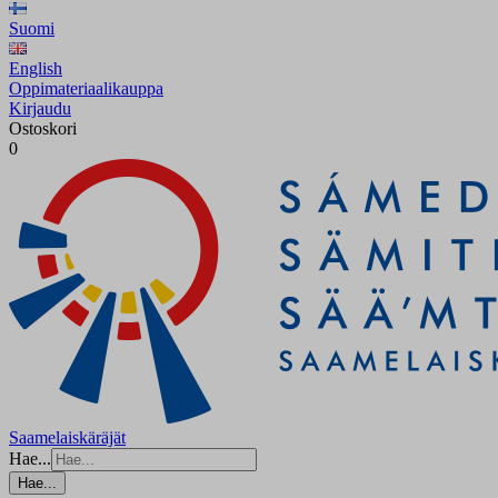
Suomi
English
Oppimateriaalikauppa
Kirjaudu
Ostoskori
0
Saamelaiskäräjät
Hae...
Hae...