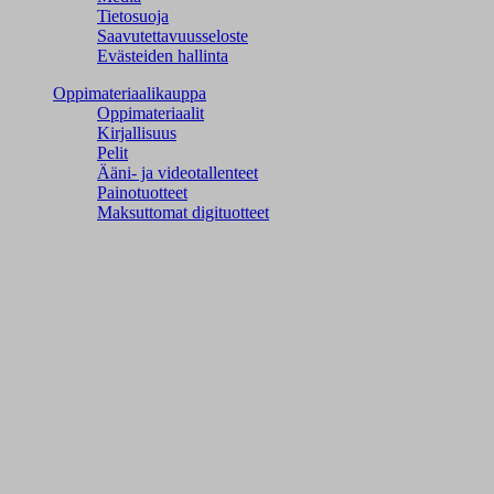
Tietosuoja
Saavutettavuusseloste
Evästeiden hallinta
Oppimateriaalikauppa
Oppimateriaalit
Kirjallisuus
Pelit
Ääni- ja videotallenteet
Painotuotteet
Maksuttomat digituotteet