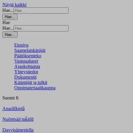
Näytä kaikki
Hae...
Hae...
Hae
Hae...
Hae...
Etusivu
Saamelaiskäräjät
Päätöksenteko
Vastuualueet
Ajankohtaista
Yhteystiedot
Dokumentit
Kääntäjät ja tulkit
Oppimateriaalikauppa
Suomi
fi
Anarâškielâ
Nuõrttsääʹmǩiõll
Davvisámegiella