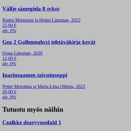
Vállje sámegiela 8 syksy
Risten Mustonen ja Helmi Länsman, 2023
25,00
€
alv. 0%
Gea 2 Gollemeahcci tehtäväkirja kevät
Oona Länsman, 2020
12,00
€
alv. 0%
Inarinsaamen taivutusoppi
Petter Morottaja ja Marja-Liisa Olthuis, 2023
20,00
€
alv. 0%
Tutustu myös näihin
Cealkke dearvvuođaid 1