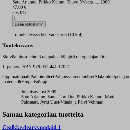
Satu Arjanne, Pirkko Kenno, Teuvo Nyberg ..., 2009
47,00
€
alv. 0%
Skuvlla
birasdiehtu
Lisää ostoskoriin
3
opettajan
Toimitettavissa heti varastosta (10 kpl)
kirja
määrä
Tuotekuvaus
Skuvlla birasdiehtu 3 oahpaheaddji girji on opettajan kirja.
1. painos. ISBN 978-952-441-170-7.
Oppimateriaalit
Painotuotteet
Pohjoissaamenkieliset
Alakoulu
Opettajan
materiaalit
Ympäristöoppi
Julkaisuvuosi 2009
Satu Arjanne, Sanna Jortikka, Pirkko Kenno, Matti
Palosaari, Jyrki Uusi-Viitala ja Päivi Vehmas
Saman kategorian tuotteita
Cealkke dearvvuođaid 1