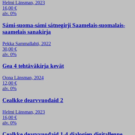
Helmi Länsman, 2023
16,00
€
alv. 0%
Sámi-suoma-sámi sátnegirji Saamelais-suomalais-
saamelais sanakirja
Pekka Sammallahti, 2022
30,00
€
alv. 0%
Gea 4 tehtäväkirja kevät
Oona Länsman, 2024
12,00
€
alv. 0%
Cealkke dearvvuođaid 2
Helmi Länsman, 2023
16,00
€
alv. 0%
Cealkke dearvvuođaid 1-4 dialogien digitallenne