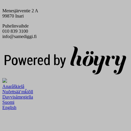
Menesjärventie 2 A
99870 Inari
Puhelinvaihde
010 839 3100
info@samediggi.fi
Digi- ja mainostoimisto Höyry Rovaniemi ja Oulu
Anarâškielâ
Nuõrttsääʹmǩiõll
Davvisámegiella
Suomi
English