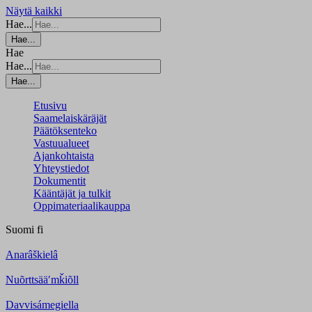
Näytä kaikki
Hae...
Hae...
Hae
Hae...
Hae...
Etusivu
Saamelaiskäräjät
Päätöksenteko
Vastuualueet
Ajankohtaista
Yhteystiedot
Dokumentit
Kääntäjät ja tulkit
Oppimateriaalikauppa
Suomi
fi
Anarâškielâ
Nuõrttsääʹmǩiõll
Davvisámegiella