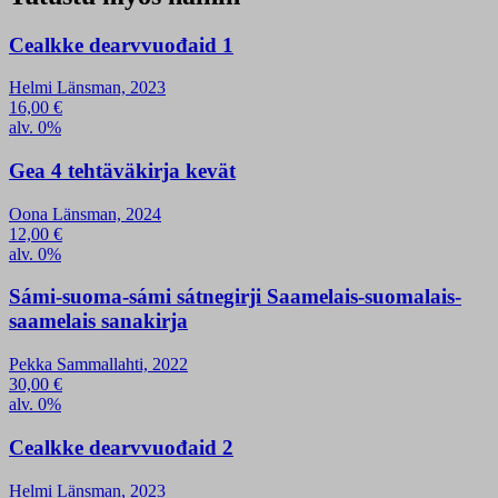
Cealkke dearvvuođaid 1
Helmi Länsman, 2023
16,00
€
alv. 0%
Gea 4 tehtäväkirja kevät
Oona Länsman, 2024
12,00
€
alv. 0%
Sámi-suoma-sámi sátnegirji Saamelais-suomalais-
saamelais sanakirja
Pekka Sammallahti, 2022
30,00
€
alv. 0%
Cealkke dearvvuođaid 2
Helmi Länsman, 2023