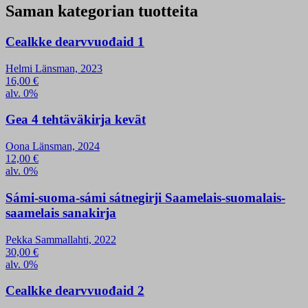
Saman kategorian tuotteita
Cealkke dearvvuođaid 1
Helmi Länsman, 2023
16,00
€
alv. 0%
Gea 4 tehtäväkirja kevät
Oona Länsman, 2024
12,00
€
alv. 0%
Sámi-suoma-sámi sátnegirji Saamelais-suomalais-
saamelais sanakirja
Pekka Sammallahti, 2022
30,00
€
alv. 0%
Cealkke dearvvuođaid 2