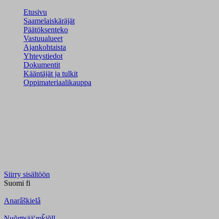
Etusivu
Saamelaiskäräjät
Päätöksenteko
Vastuualueet
Ajankohtaista
Yhteystiedot
Dokumentit
Kääntäjät ja tulkit
Oppimateriaalikauppa
Siirry sisältöön
Suomi
fi
Anarâškielâ
Nuõrttsääʹmǩiõll