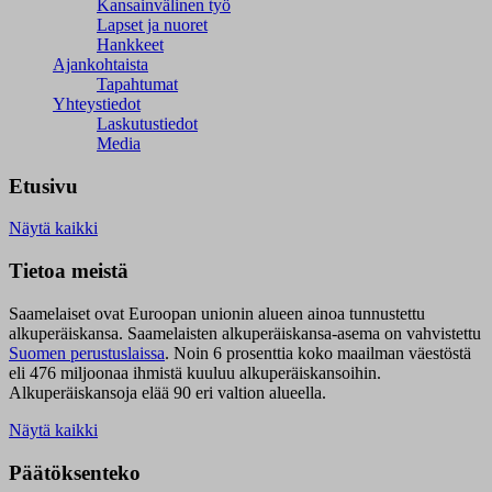
Kansainvälinen työ
Lapset ja nuoret
Hankkeet
Ajankohtaista
Tapahtumat
Yhteystiedot
Laskutustiedot
Media
Etusivu
Näytä kaikki
Tietoa meistä
Saamelaiset ovat Euroopan unionin alueen ainoa tunnustettu
alkuperäiskansa. Saamelaisten alkuperäiskansa-asema on vahvistettu
Suomen perustuslaissa
.
Noin 6 prosenttia koko maailman väestöstä
eli 476 miljoonaa ihmistä kuuluu alkuperäiskansoihin.
Alkuperäiskansoja elää 90 eri valtion alueella.
Näytä kaikki
Päätöksenteko