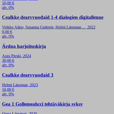
16,00
€
alv. 0%
Cealkke dearvvuođaid 1-4 dialogien digitallenne
Veikko Aikio, Susanna Guttorm, Helmi Länsman ..., 2022
0,00
€
alv. 0%
Árdna harjoituskirja
Aura Pieski, 2024
30,00
€
alv. 0%
Cealkke dearvvuođaid 3
Helmi Länsman, 2023
16,00
€
alv. 0%
Gea 1 Gollemeahcci tehtäväkirja syksy
Oona Länsman, 2020