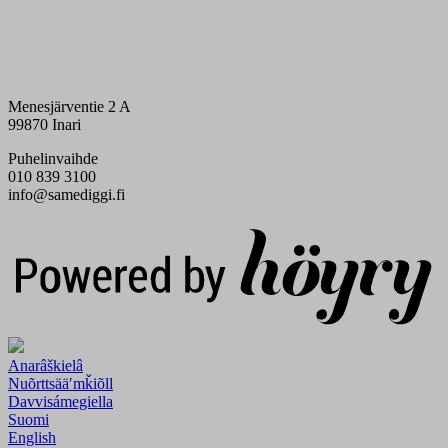
Menesjärventie 2 A
99870 Inari
Puhelinvaihde
010 839 3100
info@samediggi.fi
Digi- ja mainostoimisto Höyry Rovaniemi ja Oulu
Anarâškielâ
Nuõrttsääʹmǩiõll
Davvisámegiella
Suomi
English