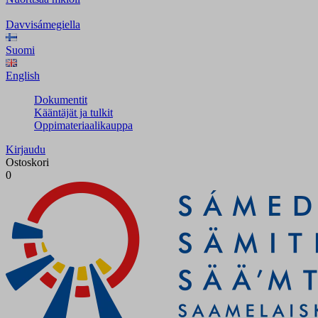
Davvisámegiella
Suomi
English
Dokumentit
Kääntäjät ja tulkit
Oppimateriaalikauppa
Kirjaudu
Ostoskori
0