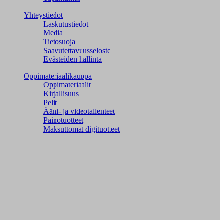
Yhteystiedot
Laskutustiedot
Media
Tietosuoja
Saavutettavuusseloste
Evästeiden hallinta
Oppimateriaalikauppa
Oppimateriaalit
Kirjallisuus
Pelit
Ääni- ja videotallenteet
Painotuotteet
Maksuttomat digituotteet