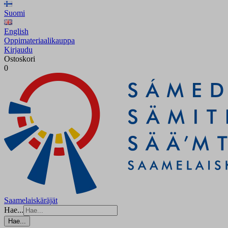
Suomi
English
Oppimateriaalikauppa
Kirjaudu
Ostoskori
0
Saamelaiskäräjät
Hae...
Hae...