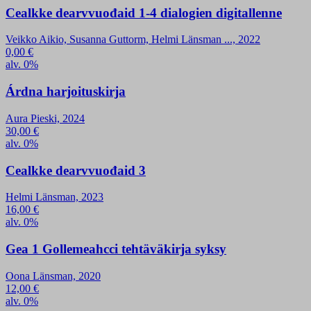
Cealkke dearvvuođaid 1-4 dialogien digitallenne
Veikko Aikio, Susanna Guttorm, Helmi Länsman ..., 2022
0,00
€
alv. 0%
Árdna harjoituskirja
Aura Pieski, 2024
30,00
€
alv. 0%
Cealkke dearvvuođaid 3
Helmi Länsman, 2023
16,00
€
alv. 0%
Gea 1 Gollemeahcci tehtäväkirja syksy
Oona Länsman, 2020
12,00
€
alv. 0%