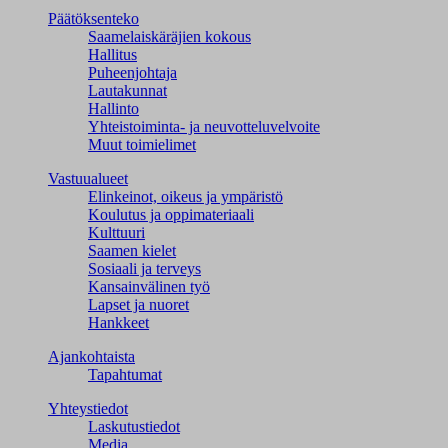
Päätöksenteko
Saamelaiskäräjien kokous
Hallitus
Puheenjohtaja
Lautakunnat
Hallinto
Yhteistoiminta- ja neuvotteluvelvoite
Muut toimielimet
Vastuualueet
Elinkeinot, oikeus ja ympäristö
Koulutus ja oppimateriaali
Kulttuuri
Saamen kielet
Sosiaali ja terveys
Kansainvälinen työ
Lapset ja nuoret
Hankkeet
Ajankohtaista
Tapahtumat
Yhteystiedot
Laskutustiedot
Media