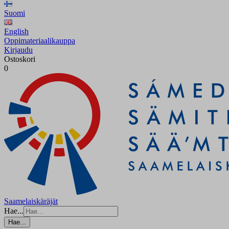
Suomi
English
Oppimateriaalikauppa
Kirjaudu
Ostoskori
0
Saamelaiskäräjät
Hae...
Hae...