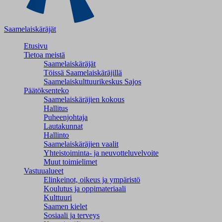
Saamelaiskäräjät
Etusivu
Tietoa meistä
Saamelaiskäräjät
Töissä Saamelaiskäräjillä
Saamelaiskulttuuri­keskus Sajos
Päätöksenteko
Saamelaiskäräjien kokous
Hallitus
Puheenjohtaja
Lautakunnat
Hallinto
Saamelaiskäräjien vaalit
Yhteistoiminta- ja neuvotteluvelvoite
Muut toimielimet
Vastuualueet
Elinkeinot, oikeus ja ympäristö
Koulutus ja oppimateriaali
Kulttuuri
Saamen kielet
Sosiaali ja terveys