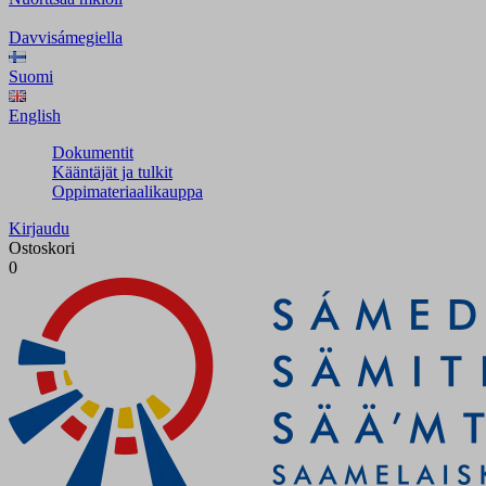
Davvisámegiella
Suomi
English
Dokumentit
Kääntäjät ja tulkit
Oppimateriaalikauppa
Kirjaudu
Ostoskori
0