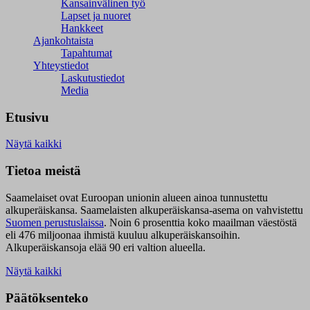
Kansainvälinen työ
Lapset ja nuoret
Hankkeet
Ajankohtaista
Tapahtumat
Yhteystiedot
Laskutustiedot
Media
Etusivu
Näytä kaikki
Tietoa meistä
Saamelaiset ovat Euroopan unionin alueen ainoa tunnustettu
alkuperäiskansa. Saamelaisten alkuperäiskansa-asema on vahvistettu
Suomen perustuslaissa
.
Noin 6 prosenttia koko maailman väestöstä
eli 476 miljoonaa ihmistä kuuluu alkuperäiskansoihin.
Alkuperäiskansoja elää 90 eri valtion alueella.
Näytä kaikki
Päätöksenteko