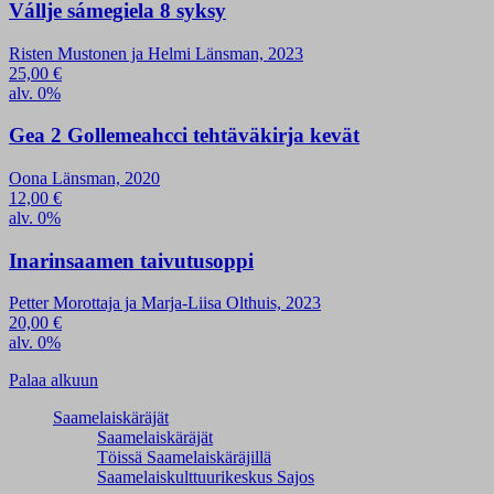
Vállje sámegiela 8 syksy
Risten Mustonen ja Helmi Länsman, 2023
25,00
€
alv. 0%
Gea 2 Gollemeahcci tehtäväkirja kevät
Oona Länsman, 2020
12,00
€
alv. 0%
Inarinsaamen taivutusoppi
Petter Morottaja ja Marja-Liisa Olthuis, 2023
20,00
€
alv. 0%
Palaa alkuun
Saamelaiskäräjät
Saamelaiskäräjät
Töissä Saamelaiskäräjillä
Saamelaiskulttuuri­keskus Sajos