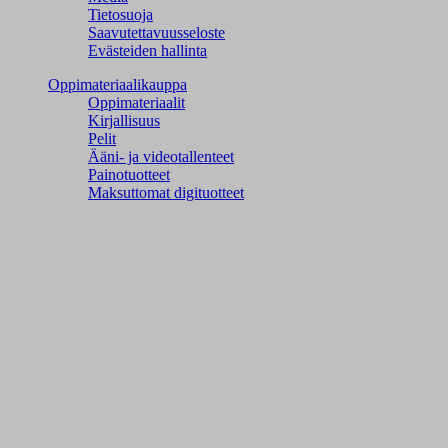
Tietosuoja
Saavutettavuusseloste
Evästeiden hallinta
Oppimateriaalikauppa
Oppimateriaalit
Kirjallisuus
Pelit
Ääni- ja videotallenteet
Painotuotteet
Maksuttomat digituotteet