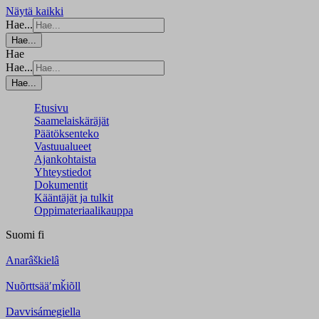
Näytä kaikki
Hae...
Hae...
Hae
Hae...
Hae...
Etusivu
Saamelaiskäräjät
Päätöksenteko
Vastuualueet
Ajankohtaista
Yhteystiedot
Dokumentit
Kääntäjät ja tulkit
Oppimateriaalikauppa
Suomi
fi
Anarâškielâ
Nuõrttsääʹmǩiõll
Davvisámegiella