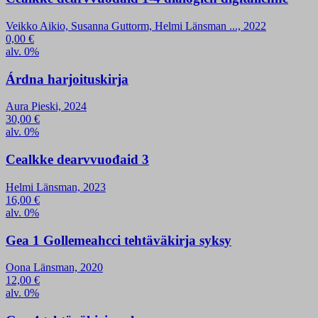
Veikko Aikio, Susanna Guttorm, Helmi Länsman ..., 2022
0,00
€
alv. 0%
Árdna harjoituskirja
Aura Pieski, 2024
30,00
€
alv. 0%
Cealkke dearvvuođaid 3
Helmi Länsman, 2023
16,00
€
alv. 0%
Gea 1 Gollemeahcci tehtäväkirja syksy
Oona Länsman, 2020
12,00
€
alv. 0%