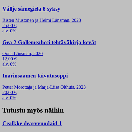
Vállje sámegiela 8 syksy
Risten Mustonen ja Helmi Länsman, 2023
25,00
€
alv. 0%
Gea 2 Gollemeahcci tehtäväkirja kevät
Oona Länsman, 2020
12,00
€
alv. 0%
Inarinsaamen taivutusoppi
Petter Morottaja ja Marja-Liisa Olthuis, 2023
20,00
€
alv. 0%
Tutustu myös näihin
Cealkke dearvvuođaid 1