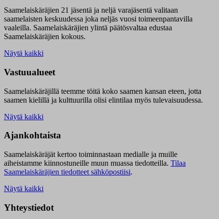
Saamelaiskäräjien 21 jäsentä ja neljä varajäsentä valitaan
saamelaisten keskuudessa joka neljäs vuosi toimeenpantavilla
vaaleilla. Saamelaiskäräjien ylintä päätösvaltaa edustaa
Saamelaiskäräjien kokous.
Näytä kaikki
Vastuualueet
Saamelaiskäräjillä t
eemme töitä koko saamen kansan eteen, jotta
saamen kielillä ja kulttuurilla olisi elintilaa myös tulevaisuudessa.
Näytä kaikki
Ajankohtaista
Saamelaiskäräjät kertoo toiminnastaan medialle ja muille
aiheistamme kiinnostuneille muun muassa tiedotteilla.
Tilaa
Saamelaiskäräjien tiedotteet sähköpostiisi
.
Näytä kaikki
Yhteystiedot