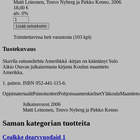
Matti Leinonen, Teuvo Nyberg ja Pirkko Kenno, 2006
18,00
€
alv. 0%
Skuvlla
eatnandiehtu
Lisää ostoskoriin
Amerihkká
oppikirja
Toimitettavissa heti varastosta (103 kpl)
määrä
Tuotekuvaus
Skuvlla eatnandiehtu Amerihkká -kirjan on kääntänyt Sulo
Aikio Otavan julkaisemasta kirjasta Koulun maantieto
Amerikka.
1. painos. ISBN 952-441-115-6.
Oppimateriaalit
Painotuotteet
Pohjoissaamenkieliset
Yläkoulu
Maantieto
Julkaisuvuosi 2006
Matti Leinonen, Teuvo Nyberg ja Pirkko Kenno
Saman kategorian tuotteita
Cealkke dearvvuođaid 1