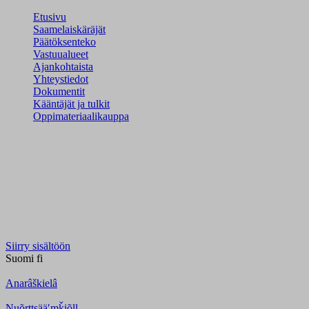
Etusivu
Saamelaiskäräjät
Päätöksenteko
Vastuualueet
Ajankohtaista
Yhteystiedot
Dokumentit
Kääntäjät ja tulkit
Oppimateriaalikauppa
Siirry sisältöön
Suomi
fi
Anarâškielâ
Nuõrttsääʹmǩiõll