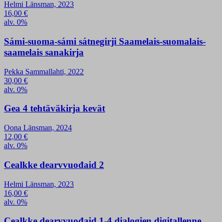
Helmi Länsman, 2023
16,00
€
alv. 0%
Sámi-suoma-sámi sátnegirji Saamelais-suomalais-
saamelais sanakirja
Pekka Sammallahti, 2022
30,00
€
alv. 0%
Gea 4 tehtäväkirja kevät
Oona Länsman, 2024
12,00
€
alv. 0%
Cealkke dearvvuođaid 2
Helmi Länsman, 2023
16,00
€
alv. 0%
Cealkke dearvvuođaid 1-4 dialogien digitallenne