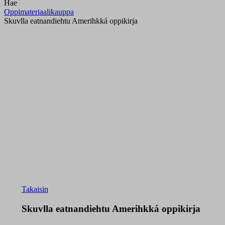
Hae
Oppimateriaalikauppa
Skuvlla eatnandiehtu Amerihkká oppikirja
Takaisin
Skuvlla eatnandiehtu Amerihkká oppikirja