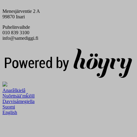
Menesjärventie 2 A
99870 Inari
Puhelinvaihde
010 839 3100
info@samediggi.fi
Digi- ja mainostoimisto Höyry Rovaniemi ja Oulu
Anarâškielâ
Nuõrttsääʹmǩiõll
Davvisámegiella
Suomi
English