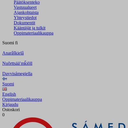
Päätöksenteko
Vastuualueet
Ajankohtaista
Yhteystiedot
Dokumentit
Kääntäjät ja tulkit
Oppimateriaalikauppa
Suomi
fi
Anarâškielâ
Nuõrttsääʹmǩiõll
Davvisámegiella
Suomi
English
Oppimateriaalikauppa
Kirjaudu
Ostoskori
0