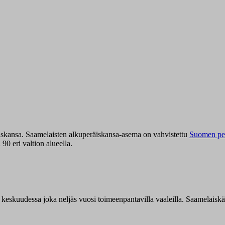
iskansa. Saamelaisten alkuperäiskansa-asema on vahvistettu
Suomen per
0 eri valtion alueella.
n keskuudessa joka neljäs vuosi toimeenpantavilla vaaleilla. Saamelaisk