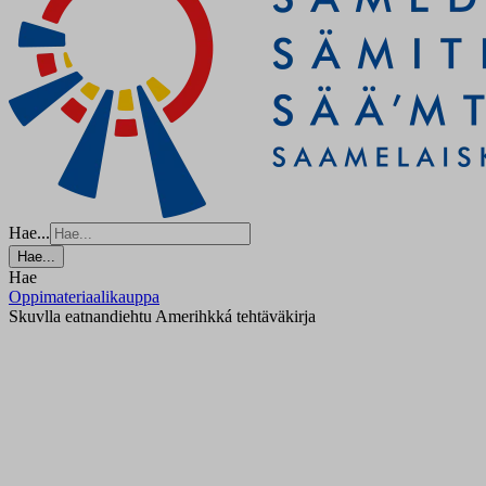
Hae...
Hae...
Hae
Oppimateriaalikauppa
Skuvlla eatnandiehtu Amerihkká tehtäväkirja