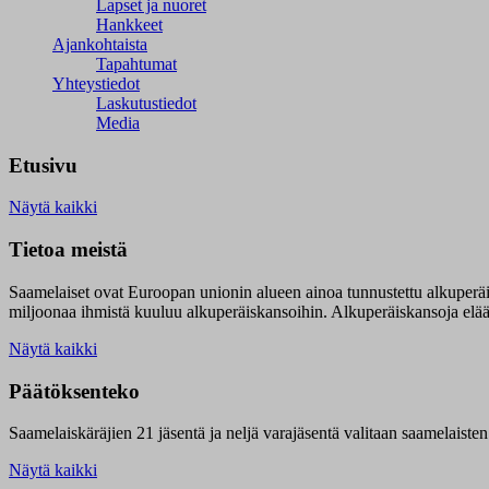
Lapset ja nuoret
Hankkeet
Ajankohtaista
Tapahtumat
Yhteystiedot
Laskutustiedot
Media
Etusivu
Näytä kaikki
Tietoa meistä
Saamelaiset ovat Euroopan unionin alueen ainoa tunnustettu alkuperä
miljoonaa ihmistä kuuluu alkuperäiskansoihin. Alkuperäiskansoja elää 9
Näytä kaikki
Päätöksenteko
Saamelaiskäräjien 21 jäsentä ja neljä varajäsentä valitaan saamelaiste
Näytä kaikki