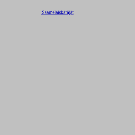
Saamelaiskäräjät