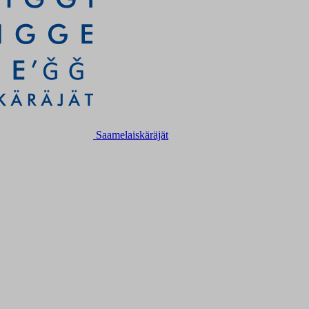
Saamelaiskäräjät