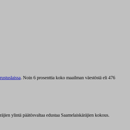
ustuslaissa
.
Noin 6 prosenttia koko maailman väestöstä eli 476
äräjien ylintä päätösvaltaa edustaa Saamelaiskäräjien kokous.