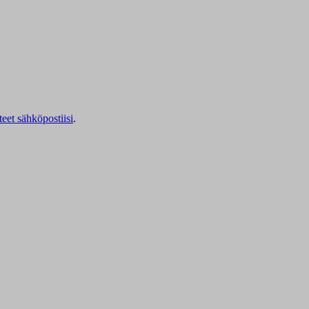
teet sähköpostiisi
.