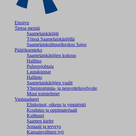
Etusivu
Tietoa meistä
Saamelaiskäräjät
Töissä Saamelaiskäräjillä
Saamelaiskulttuuri­keskus Sajos
Päätöksenteko
Saamelaiskäräjien kokous
Hallitus
Puheenjohtaja
Lautakunnat
Hallinto
Saamelaiskäräjien vaalit
Yhteistoiminta- ja neuvotteluvelvoite
Muut toimielimet
Vastuualueet
Elinkeinot, oikeus ja ympäristö
Koulutus ja oppimateriaali
Kulttuuri
Saamen kielet
Sosiaali ja terveys
Kansainvälinen työ