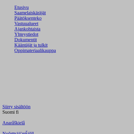
Etusivu
Saamelaiskäräjät
Päätöksenteko
Vastuualueet
Ajankohtaista
Yhteystiedot
Dokumentit
Kääntäjät ja tulkit
Oppimateriaalikauppa
Siirry sisältöön
Suomi
fi
Anarâškielâ
Nuõrttsääʹmǩiõll