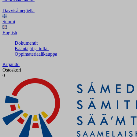
Davvisámegiella
Suomi
English
Dokumentit
Kääntäjät ja tulkit
Oppimateriaalikauppa
Kirjaudu
Ostoskori
0