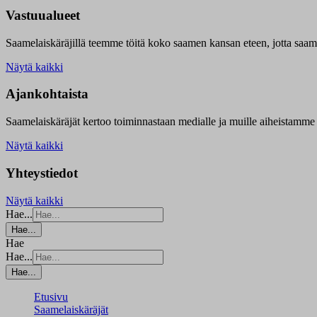
Vastuualueet
Saamelaiskäräjillä t
eemme töitä koko saamen kansan eteen, jotta saamen 
Näytä kaikki
Ajankohtaista
Saamelaiskäräjät kertoo toiminnastaan medialle ja muille aiheistamme 
Näytä kaikki
Yhteystiedot
Näytä kaikki
Hae...
Hae...
Hae
Hae...
Hae...
Etusivu
Saamelaiskäräjät