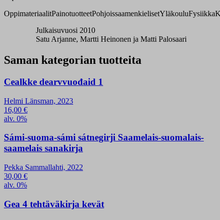
Oppimateriaalit
Painotuotteet
Pohjoissaamenkieliset
Yläkoulu
Fysiikka
K
Julkaisuvuosi 2010
Satu Arjanne, Martti Heinonen ja Matti Palosaari
Saman kategorian tuotteita
Cealkke dearvvuođaid 1
Helmi Länsman, 2023
16,00
€
alv. 0%
Sámi-suoma-sámi sátnegirji Saamelais-suomalais-
saamelais sanakirja
Pekka Sammallahti, 2022
30,00
€
alv. 0%
Gea 4 tehtäväkirja kevät