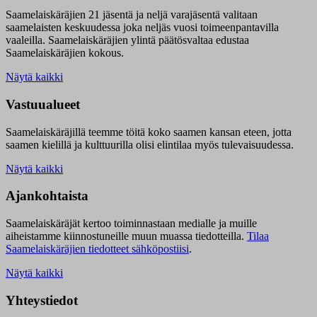
Saamelaiskäräjien 21 jäsentä ja neljä varajäsentä valitaan
saamelaisten keskuudessa joka neljäs vuosi toimeenpantavilla
vaaleilla. Saamelaiskäräjien ylintä päätösvaltaa edustaa
Saamelaiskäräjien kokous.
Näytä kaikki
Vastuualueet
Saamelaiskäräjillä t
eemme töitä koko saamen kansan eteen, jotta
saamen kielillä ja kulttuurilla olisi elintilaa myös tulevaisuudessa.
Näytä kaikki
Ajankohtaista
Saamelaiskäräjät kertoo toiminnastaan medialle ja muille
aiheistamme kiinnostuneille muun muassa tiedotteilla.
Tilaa
Saamelaiskäräjien tiedotteet sähköpostiisi
.
Näytä kaikki
Yhteystiedot