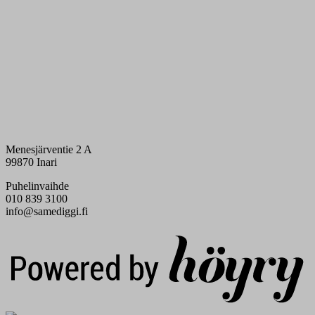
Menesjärventie 2 A
99870 Inari
Puhelinvaihde
010 839 3100
info@samediggi.fi
Digi- ja mainostoimisto Höyry Rovaniemi ja Oulu