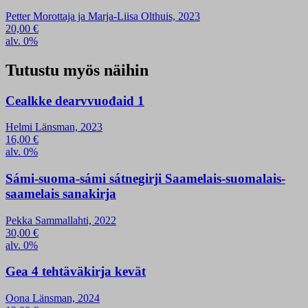
Petter Morottaja ja Marja-Liisa Olthuis, 2023
20,00
€
alv. 0%
Tutustu myös näihin
Cealkke dearvvuođaid 1
Helmi Länsman, 2023
16,00
€
alv. 0%
Sámi-suoma-sámi sátnegirji Saamelais-suomalais-
saamelais sanakirja
Pekka Sammallahti, 2022
30,00
€
alv. 0%
Gea 4 tehtäväkirja kevät
Oona Länsman, 2024