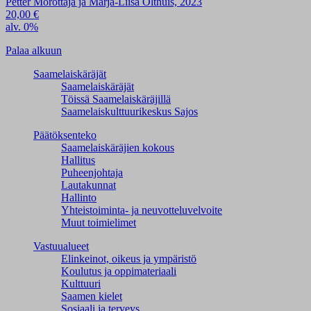
Petter Morottaja ja Marja-Liisa Olthuis, 2023
20,00
€
alv. 0%
Palaa alkuun
Saamelaiskäräjät
Saamelaiskäräjät
Töissä Saamelaiskäräjillä
Saamelaiskulttuuri­keskus Sajos
Päätöksenteko
Saamelaiskäräjien kokous
Hallitus
Puheenjohtaja
Lautakunnat
Hallinto
Yhteistoiminta- ja neuvotteluvelvoite
Muut toimielimet
Vastuualueet
Elinkeinot, oikeus ja ympäristö
Koulutus ja oppimateriaali
Kulttuuri
Saamen kielet
Sosiaali ja terveys