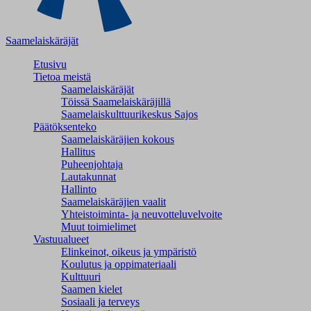
Saamelaiskäräjät
Etusivu
Tietoa meistä
Saamelaiskäräjät
Töissä Saamelaiskäräjillä
Saamelaiskulttuuri­keskus Sajos
Päätöksenteko
Saamelaiskäräjien kokous
Hallitus
Puheenjohtaja
Lautakunnat
Hallinto
Saamelaiskäräjien vaalit
Yhteistoiminta- ja neuvotteluvelvoite
Muut toimielimet
Vastuualueet
Elinkeinot, oikeus ja ympäristö
Koulutus ja oppimateriaali
Kulttuuri
Saamen kielet
Sosiaali ja terveys