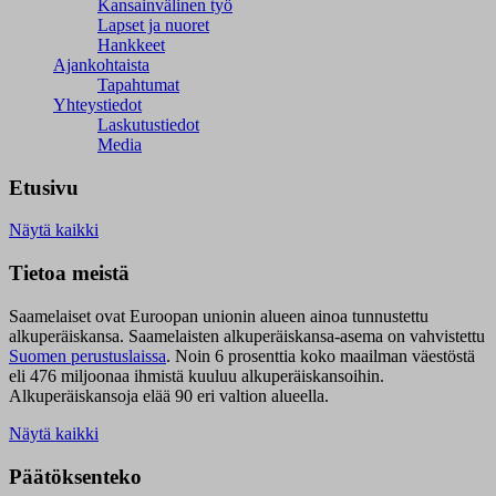
Kansainvälinen työ
Lapset ja nuoret
Hankkeet
Ajankohtaista
Tapahtumat
Yhteystiedot
Laskutustiedot
Media
Etusivu
Näytä kaikki
Tietoa meistä
Saamelaiset ovat Euroopan unionin alueen ainoa tunnustettu
alkuperäiskansa. Saamelaisten alkuperäiskansa-asema on vahvistettu
Suomen perustuslaissa
.
Noin 6 prosenttia koko maailman väestöstä
eli 476 miljoonaa ihmistä kuuluu alkuperäiskansoihin.
Alkuperäiskansoja elää 90 eri valtion alueella.
Näytä kaikki
Päätöksenteko