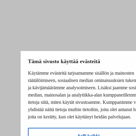
Tämä sivusto käyttää evästeitä
Käytämme evästeitä tarjoamamme sisällön ja mainosten
räätälöimiseen, sosiaalisen median ominaisuuksien tuke
ja kävijämäärämme analysoimiseen. Lisäksi jaamme sosi
median, mainosalan ja analytiikka-alan kumppaneillem
tietoja siitä, miten käytät sivustoamme. Kumppanimme v
yhdistää näitä tietoja muihin tietoihin, joita olet antanut he
joita on kerätty, kun olet käyttänyt heidän palvelujaan.
Salli kaikki