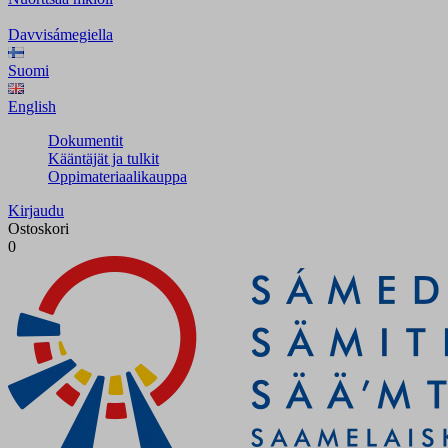
Davvisámegiella
Suomi
English
Dokumentit
Kääntäjät ja tulkit
Oppimateriaalikauppa
Kirjaudu
Ostoskori
0