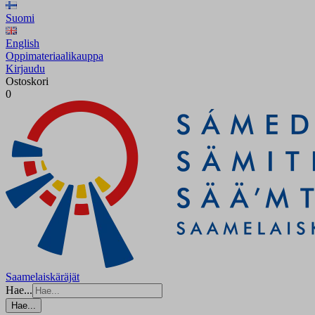
Suomi
English
Oppimateriaalikauppa
Kirjaudu
Ostoskori
0
Saamelaiskäräjät
Hae...
Hae...