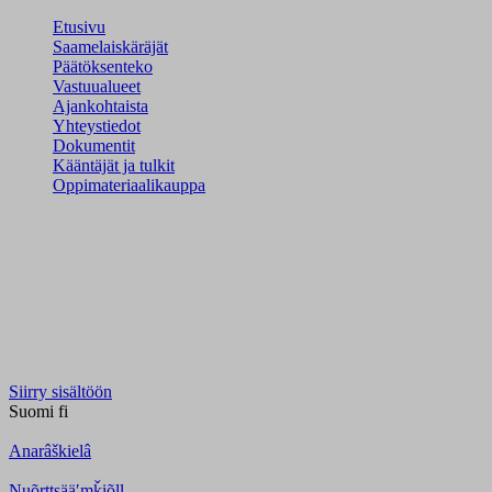
Etusivu
Saamelaiskäräjät
Päätöksenteko
Vastuualueet
Ajankohtaista
Yhteystiedot
Dokumentit
Kääntäjät ja tulkit
Oppimateriaalikauppa
Siirry sisältöön
Suomi
fi
Anarâškielâ
Nuõrttsääʹmǩiõll