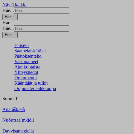
Näytä kaikki
Hae...
Hae...
Hae
Hae...
Hae...
Etusivu
Saamelaiskäräjät
Päätöksenteko
Vastuualueet
Ajankohtaista
Yhteystiedot
Dokumentit
Kääntäjät ja tulkit
Oppimateriaalikauppa
Suomi
fi
Anarâškielâ
Nuõrttsääʹmǩiõll
Davvisámegiella