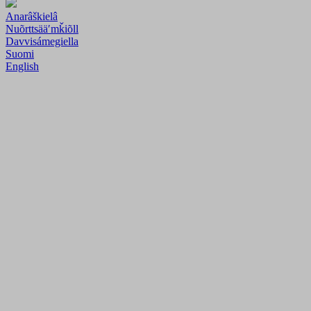
Anarâškielâ
Nuõrttsääʹmǩiõll
Davvisámegiella
Suomi
English