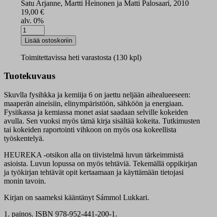
Satu Arjanne, Martti Heinonen ja Matti Palosaari, 2010
19,00
€
alv. 0%
Skuvlla
fysihkka
Lisää ostoskoriin
ja
kemiija
Toimitettavissa heti varastosta (130 kpl)
6
oppikirja
Tuotekuvaus
määrä
Skuvlla fysihkka ja kemiija 6 on jaettu neljään aihealueeseen:
maaperän aineisiin, elinympäristöön, sähköön ja energiaan.
Fysiikassa ja kemiassa monet asiat saadaan selville kokeiden
avulla. Sen vuoksi myös tämä kirja sisältää kokeita. Tutkimusten
tai kokeiden raportointi vihkoon on myös osa kokeellista
työskentelyä.
HEUREKA -otsikon alla on tiivistelmä luvun tärkeimmistä
asioista. Luvun lopussa on myös tehtäviä. Tekemällä oppikirjan
ja työkirjan tehtävät opit kertaamaan ja käyttämään tietojasi
monin tavoin.
Kirjan on saameksi kääntänyt Sámmol Lukkari.
1. painos. ISBN 978-952-441-200-1.