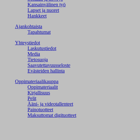
Kansainvälinen työ
Lapset ja nuoret
Hankkeet
Ajankohtaista
Tapahtumat
Yhteystiedot
Laskutustiedot
Media
Tietosuoja
Saavutettavuusseloste
Evästeiden hallinta
Oppimateriaalikauppa
Oppimateriaalit
Kirjallisuus
Pelit
Ääni- ja videotallenteet
Painotuotteet
Maksuttomat digituotteet