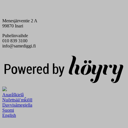
Menesjärventie 2 A
99870 Inari
Puhelinvaihde
010 839 3100
info@samediggi.fi
Digi- ja mainostoimisto Höyry Rovaniemi ja Oulu
Anarâškielâ
Nuõrttsääʹmǩiõll
Davvisámegiella
Suomi
English