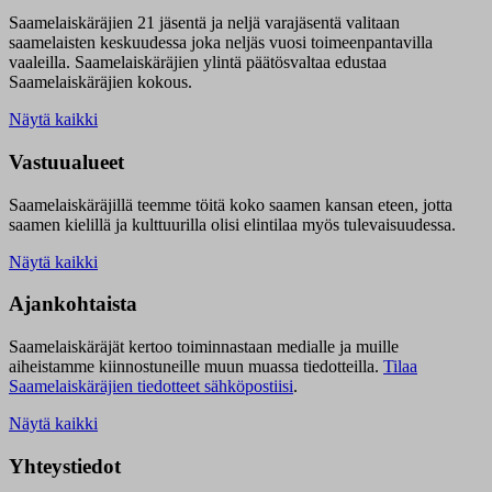
Saamelaiskäräjien 21 jäsentä ja neljä varajäsentä valitaan
saamelaisten keskuudessa joka neljäs vuosi toimeenpantavilla
vaaleilla. Saamelaiskäräjien ylintä päätösvaltaa edustaa
Saamelaiskäräjien kokous.
Näytä kaikki
Vastuualueet
Saamelaiskäräjillä t
eemme töitä koko saamen kansan eteen, jotta
saamen kielillä ja kulttuurilla olisi elintilaa myös tulevaisuudessa.
Näytä kaikki
Ajankohtaista
Saamelaiskäräjät kertoo toiminnastaan medialle ja muille
aiheistamme kiinnostuneille muun muassa tiedotteilla.
Tilaa
Saamelaiskäräjien tiedotteet sähköpostiisi
.
Näytä kaikki
Yhteystiedot