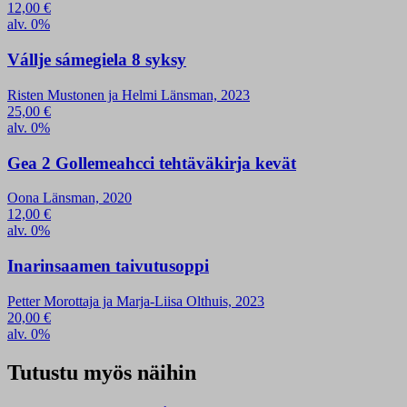
12,00
€
alv. 0%
Vállje sámegiela 8 syksy
Risten Mustonen ja Helmi Länsman, 2023
25,00
€
alv. 0%
Gea 2 Gollemeahcci tehtäväkirja kevät
Oona Länsman, 2020
12,00
€
alv. 0%
Inarinsaamen taivutusoppi
Petter Morottaja ja Marja-Liisa Olthuis, 2023
20,00
€
alv. 0%
Tutustu myös näihin