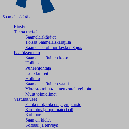
Saamelaiskäräjät
Etusivu
Tietoa meistä
Saamelaiskäräjät
Töissä Saamelaiskäräjillä
Saamelaiskulttuuri­keskus Sajos
Päätöksenteko
Saamelaiskäräjien kokous
Hallitus
Puheenjohtaja
Lautakunnat
Hallinto
Saamelaiskäräjien vaalit
Yhteistoiminta- ja neuvotteluvelvoite
Muut toimielimet
Vastuualueet
Elinkeinot, oikeus ja ympäristö
Koulutus ja oppimateriaali
Kulttuuri
Saamen kielet
Sosiaali ja terveys