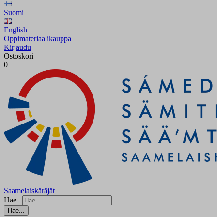
Suomi
English
Oppimateriaalikauppa
Kirjaudu
Ostoskori
0
Saamelaiskäräjät
Hae...
Hae...