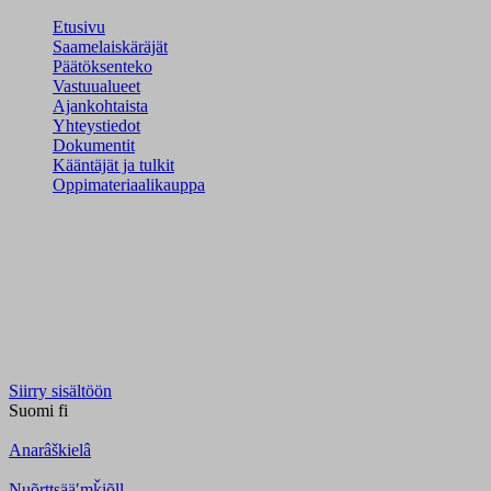
Etusivu
Saamelaiskäräjät
Päätöksenteko
Vastuualueet
Ajankohtaista
Yhteystiedot
Dokumentit
Kääntäjät ja tulkit
Oppimateriaalikauppa
Siirry sisältöön
Suomi
fi
Anarâškielâ
Nuõrttsääʹmǩiõll