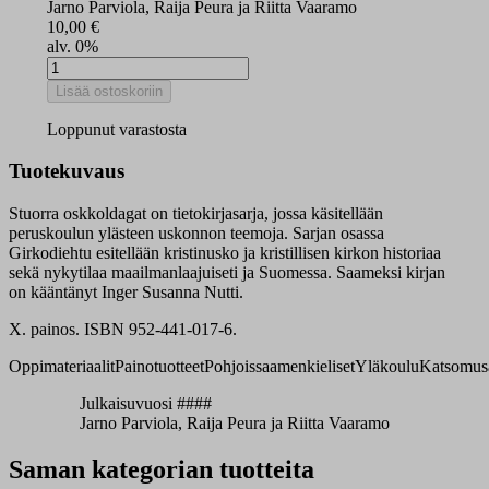
Jarno Parviola, Raija Peura ja Riitta Vaaramo
10,00
€
alv. 0%
Stuorra
oskkoldagat
Lisää ostoskoriin
Girkodiehtu
oppikirja
Loppunut varastosta
määrä
Tuotekuvaus
Stuorra oskkoldagat on tietokirjasarja, jossa käsitellään
peruskoulun ylästeen uskonnon teemoja. Sarjan osassa
Girkodiehtu esitellään kristinusko ja kristillisen kirkon historiaa
sekä nykytilaa maailmanlaajuiseti ja Suomessa. Saameksi kirjan
on kääntänyt Inger Susanna Nutti.
X. painos. ISBN 952-441-017-6.
Oppimateriaalit
Painotuotteet
Pohjoissaamenkieliset
Yläkoulu
Katsomus
Julkaisuvuosi ####
Jarno Parviola, Raija Peura ja Riitta Vaaramo
Saman kategorian tuotteita