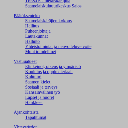
Töissä Saamelaiskäräjillä
Saamelaiskulttuuri­keskus Sajos
Päätöksenteko
Saamelaiskäräjien kokous
Hallitus
Puheenjohtaja
Lautakunnat
Hallinto
Yhteistoiminta- ja neuvotteluvelvoite
Muut toimielimet
Vastuualueet
Elinkeinot, oikeus ja ympäristö
Koulutus ja oppimateriaali
Kulttuuri
Saamen kielet
Sosiaali ja terveys
Kansainvälinen työ
Lapset ja nuoret
Hankkeet
Ajankohtaista
Tapahtumat
Yhteystiedot