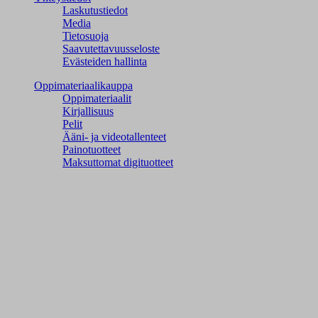
Laskutustiedot
Media
Tietosuoja
Saavutettavuusseloste
Evästeiden hallinta
Oppimateriaalikauppa
Oppimateriaalit
Kirjallisuus
Pelit
Ääni- ja videotallenteet
Painotuotteet
Maksuttomat digituotteet