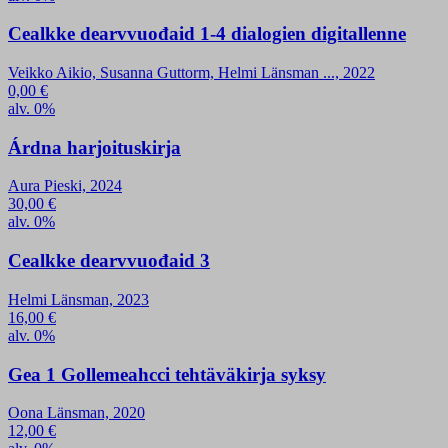
Cealkke dearvvuođaid 1-4 dialogien digitallenne
Veikko Aikio, Susanna Guttorm, Helmi Länsman ..., 2022
0,00
€
alv. 0%
Árdna harjoituskirja
Aura Pieski, 2024
30,00
€
alv. 0%
Cealkke dearvvuođaid 3
Helmi Länsman, 2023
16,00
€
alv. 0%
Gea 1 Gollemeahcci tehtäväkirja syksy
Oona Länsman, 2020
12,00
€