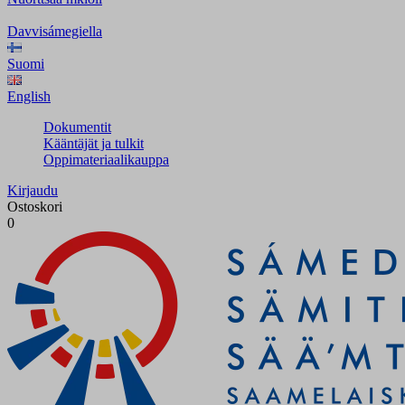
Davvisámegiella
Suomi
English
Dokumentit
Kääntäjät ja tulkit
Oppimateriaalikauppa
Kirjaudu
Ostoskori
0