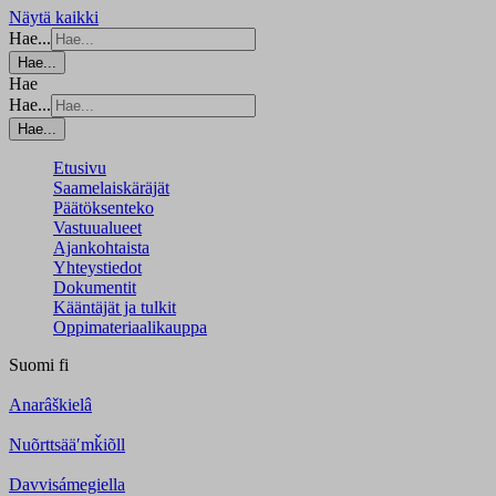
Näytä kaikki
Hae...
Hae...
Hae
Hae...
Hae...
Etusivu
Saamelaiskäräjät
Päätöksenteko
Vastuualueet
Ajankohtaista
Yhteystiedot
Dokumentit
Kääntäjät ja tulkit
Oppimateriaalikauppa
Suomi
fi
Anarâškielâ
Nuõrttsääʹmǩiõll
Davvisámegiella