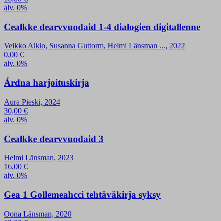
alv. 0%
Cealkke dearvvuođaid 1-4 dialogien digitallenne
Veikko Aikio, Susanna Guttorm, Helmi Länsman ..., 2022
0,00
€
alv. 0%
Árdna harjoituskirja
Aura Pieski, 2024
30,00
€
alv. 0%
Cealkke dearvvuođaid 3
Helmi Länsman, 2023
16,00
€
alv. 0%
Gea 1 Gollemeahcci tehtäväkirja syksy
Oona Länsman, 2020