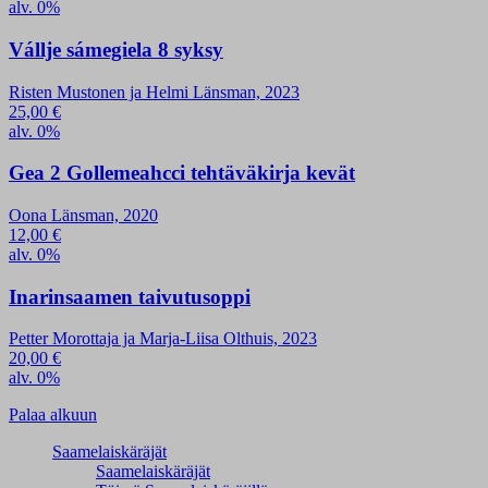
alv. 0%
Vállje sámegiela 8 syksy
Risten Mustonen ja Helmi Länsman, 2023
25,00
€
alv. 0%
Gea 2 Gollemeahcci tehtäväkirja kevät
Oona Länsman, 2020
12,00
€
alv. 0%
Inarinsaamen taivutusoppi
Petter Morottaja ja Marja-Liisa Olthuis, 2023
20,00
€
alv. 0%
Palaa alkuun
Saamelaiskäräjät
Saamelaiskäräjät