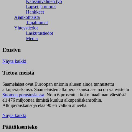
Kansainvälinen työ
Lapset ja nuoret
Hankkeet
Ajankohtaista
Tapahtumat
Yhteystiedot
Laskutustiedot
Media
Etusivu
Näytä kaikki
Tietoa meistä
Saamelaiset ovat Euroopan unionin alueen ainoa tunnustettu
alkuperäiskansa. Saamelaisten alkuperäiskansa-asema on vahvistettu
Suomen perustuslaissa
.
Noin 6 prosenttia koko maailman väestöstä
eli 476 miljoonaa ihmistä kuuluu alkuperäiskansoihin.
Alkuperäiskansoja elää 90 eri valtion alueella.
Näytä kaikki
Päätöksenteko