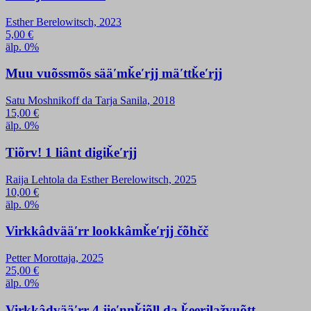
Esther Berelowitsch, 2023
5,00
€
älp. 0%
Muu vuõssmõs sääʹmǩeʹrjj mäʹttǩeʹrjj
Satu Moshnikoff da Tarja Sanila, 2018
15,00
€
älp. 0%
Tiõrv! 1 liânt digiǩeʹrjj
Raija Lehtola da Esther Berelowitsch, 2025
10,00
€
älp. 0%
Virkkâdvääʹrr lookkâmǩeʹrjj čõhčč
Petter Morottaja, 2025
25,00
€
älp. 0%
Virkkâdvääʹrr 4 jieʹnnǩiõll da ǩeerjlažvuõtt