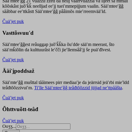
Sääʹmteeʹǧǧ 21 vuäzzliʹžžed da nellj väärrvuäzzla vaʹlljeet säʹmmlai
kõõskâst juõʹǩǩ neelljad eeʹjj tueiʹmmepijjum vaalin. Sääʹmteeʹǧǧ
sååbbar eeʹttkâstt Sääʹmteeʹǧǧ pââimõs mieʹrreemvääʹld.
Čuäʹjet puk
Vasttõsvuuʹd
Sääʹmteeʹǧǧest
reâuggap
juõʹǩǩka
õuʹdde
sääʹm meer
ast
, što
sääʹmǩiõlin da kulttuurâst leʹčči jieʹllemsââʹjj še puäʹđlvest.
Čuäʹjet puk
Ääiʹjpoddsaž
Sääʹmteʹǧǧ mušttal tååimees pirr mediaaʹje da jeärrsid jeäʹrbi mieʹldd
teâđtõõzzivuiʹm.
Tiʹlle Sääʹmteeʹǧǧ teâđtõõzzid jiijjad neʹttpååšta
.
Čuäʹjet puk
Õhttvuõtt-teâđ
Čuäʹjet puk
Ooʒʒ...