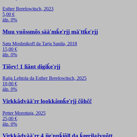
Esther Berelowitsch, 2023
5,00
€
älp. 0%
Muu vuõssmõs sääʹmǩeʹrjj mäʹttǩeʹrjj
Satu Moshnikoff da Tarja Sanila, 2018
15,00
€
älp. 0%
Tiõrv! 1 liânt digiǩeʹrjj
Raija Lehtola da Esther Berelowitsch, 2025
10,00
€
älp. 0%
Virkkâdvääʹrr lookkâmǩeʹrjj čõhčč
Petter Morottaja, 2025
25,00
€
älp. 0%
Virkkâdvääʹrr 4 jieʹnnǩiõll da ǩeerjlažvuõtt