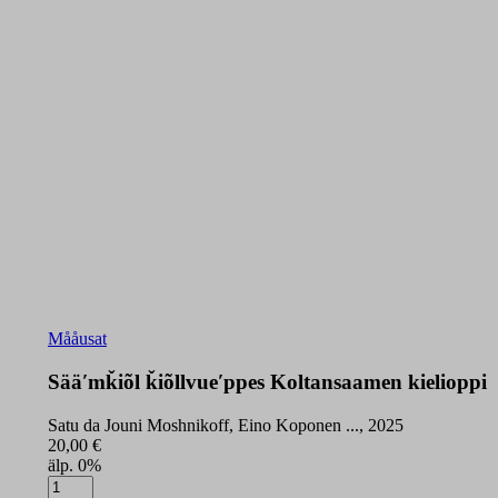
Mååusat
Sääʹmǩiõl ǩiõllvueʹppes Koltansaamen kielioppi
Satu da Jouni Moshnikoff, Eino Koponen ..., 2025
20,00
€
älp. 0%
Sääʹmǩiõl