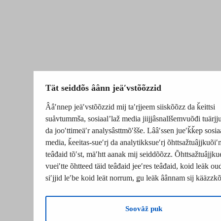
Tät seiddõs âânn jeäʹvstõõzzid
Ââʹnnep jeäʹvstõõzzid mij taʹrjjeem siiskõõzz da ǩeittsi
suåvtummša, sosiaalʼlaž media jiijjâsnallšemvuõđi tuärj
da jooʹttimeäʹr analysâsttmõʹšše. Lââʹssen jueʹǩǩep sosia
media, ǩeeitas-sueʹrj da analytikksueʹrj õhttsažtuâjjkuõiʹ
teâđaid tõʹst, mäʹhtt aanak mij seiddõõzz. Õhttsažtuâjjku
vueiʹtte õhtteed täid teâđaid jeeʹres teâđaid, koid leäk o
siʹjjid leʹbe koid leät norrum, ǥu leäk âânnam sij kääzzk
Soovâž puk