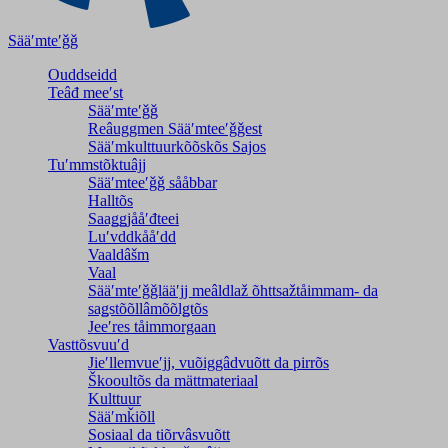
Sääʹmteʹǧǧ
Ouddseidd
Teâđ meeʹst
Sääʹmteʹǧǧ
Reâuggmen Sääʹmteeʹǧǧest
Sääʹmkulttuurkõõskõs Sajos
Tuʹmmstõktuâjj
Sääʹmteeʹǧǧ sååbbar
Halltõs
Saaǥǥjååʹđteei
Luʹvddkååʹdd
Vaaldâšm
Vaal
Sääʹmteʹǧǧlääʹjj meâldlaž õhttsažtåimmam- da
saǥstõõllâmõõlǥtõs
Jeeʹres tåimmorgaan
Vasttõsvuuʹd
Jieʹllemvueʹjj, vuõiggâdvuõtt da pirrõs
Škooultõs da mättmateriaal
Kulttuur
Sääʹmǩiõll
Sosiaal da tiõrvâsvuõtt