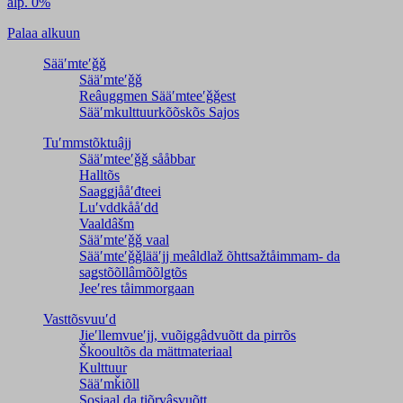
älp. 0%
Palaa alkuun
Sääʹmteʹǧǧ
Sääʹmteʹǧǧ
Reâuggmen Sääʹmteeʹǧǧest
Sääʹmkulttuurkõõskõs Sajos
Tuʹmmstõktuâjj
Sääʹmteeʹǧǧ sååbbar
Halltõs
Saaǥǥjååʹđteei
Luʹvddkååʹdd
Vaaldâšm
Sääʹmteʹǧǧ vaal
Sääʹmteʹǧǧlääʹjj meâldlaž õhttsažtåimmam- da
saǥstõõllâmõõlǥtõs
Jeeʹres tåimmorgaan
Vasttõsvuuʹd
Jieʹllemvueʹjj, vuõiggâdvuõtt da pirrõs
Škooultõs da mättmateriaal
Kulttuur
Sääʹmǩiõll
Sosiaal da tiõrvâsvuõtt