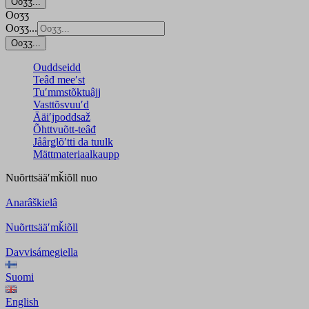
Ooʒʒ...
Ooʒʒ
Ooʒʒ...
Ooʒʒ...
Ouddseidd
Teâđ meeʹst
Tuʹmmstõktuâjj
Vasttõsvuuʹd
Ääiʹjpoddsaž
Õhttvuõtt-teâđ
Jåårǥlõʹtti da tuulk
Mättmateriaalkaupp
Nuõrttsääʹmǩiõll
nuo
Anarâškielâ
Nuõrttsääʹmǩiõll
Davvisámegiella
Suomi
English