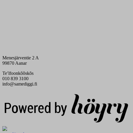
Menesjärventie 2 A
99870 Aanar
Teʹlfoonkõõskõs
010 839 3100
info@samediggi.fi
Digi- ja mainostoimisto Höyry Rovaniemi ja Oulu