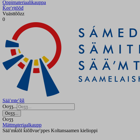
Oppimateriaalikauppa
Ǩeeʹrjtõõđ
Vuästtõõzz
0
Sääʹmteʹǧǧ
Ooʒʒ...
Ooʒʒ...
Ooʒʒ
Mättmateriaalkaupp
Sääʹmǩiõl ǩiõllvueʹppes Koltansaamen kielioppi