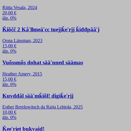
Riitta Vesala, 2024
20,00
€
älp. 0%
Ǩiõčč 2 Kåʹllmeäʹcc tuejjǩeʹrjj ǩiđđpââʹj
Oona Länsman, 2023
15,00
€
älp. 0%
Vuõssmõs dohat sääʹnned säämas
Heather Amery, 2015
15,00
€
älp. 0%
Kuvddâl sääʹmǩiõl! digiǩeʹrjj
Esther Berelowitsch da Raija Lehtola, 2025
10,00
€
älp. 0%
Ǩeeʹrjet bukvaid!