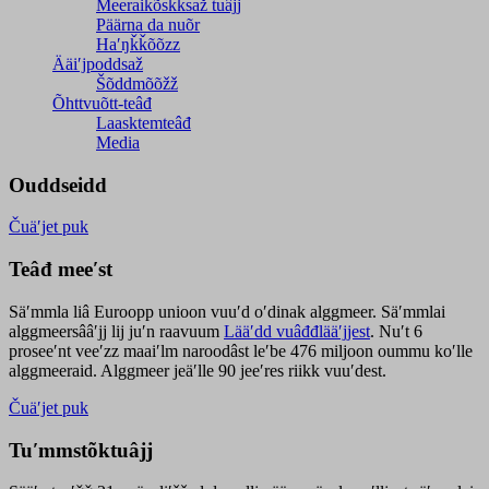
Meeraikõskksaž tuâjj
Päärna da nuõr
Haʹŋǩǩõõzz
Ääiʹjpoddsaž
Šõddmõõžž
Õhttvuõtt-teâđ
Laasktemteâđ
Media
Ouddseidd
Čuäʹjet puk
Teâđ meeʹst
Säʹmmla liâ Euroopp unioon vuuʹd oʹdinak alggmeer. Säʹmmlai
alggmeersââʹjj lij juʹn raavuum
Lääʹdd vuâđđlääʹjjest
. Nuʹt 6
proseeʹnt veeʹzz maaiʹlm naroodâst leʹbe 476 miljoon oummu koʹlle
alggmeeraid. Alggmeer jeäʹlle 90 jeeʹres riikk vuuʹdest.
Čuäʹjet puk
Tuʹmmstõktuâjj