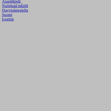
Anarâškielâ
Nuõrttsääʹmǩiõll
Davvisámegiella
Suomi
English