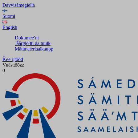
Davvisámegiella
Suomi
English
Dokumeeʹnt
Jåårǥlõʹtti da tuulk
Mättmateriaalkaupp
Ǩeeʹrjtõõđ
Vuästtõõzz
0