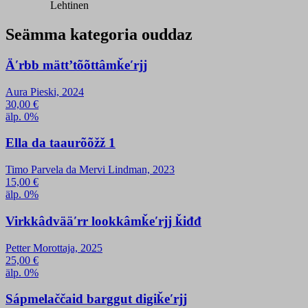
Lehtinen
Seämma kategoria ouddaz
Äʹrbb mättʼtõõttâmǩeʹrjj
Aura Pieski, 2024
30,00
€
älp. 0%
Ella da taaurõõžž 1
Timo Parvela da Mervi Lindman, 2023
15,00
€
älp. 0%
Virkkâdvääʹrr lookkâmǩeʹrjj ǩiđđ
Petter Morottaja, 2025
25,00
€
älp. 0%
Sápmelaččaid barggut digiǩeʹrjj