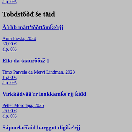
älp. 0%
Tobdstõõđ še täid
Äʹrbb mättʼtõõttâmǩeʹrjj
Aura Pieski, 2024
30,00
€
älp. 0%
Ella da taaurõõžž 1
Timo Parvela da Mervi Lindman, 2023
15,00
€
älp. 0%
Virkkâdvääʹrr lookkâmǩeʹrjj ǩiđđ
Petter Morottaja, 2025
25,00
€
älp. 0%
Sápmelaččaid barggut digiǩeʹrjj