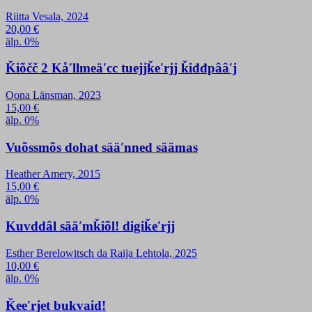
Riitta Vesala, 2024
20,00
€
älp. 0%
Ǩiõčč 2 Kåʹllmeäʹcc tuejjǩeʹrjj ǩiđđpââʹj
Oona Länsman, 2023
15,00
€
älp. 0%
Vuõssmõs dohat sääʹnned säämas
Heather Amery, 2015
15,00
€
älp. 0%
Kuvddâl sääʹmǩiõl! digiǩeʹrjj
Esther Berelowitsch da Raija Lehtola, 2025
10,00
€
älp. 0%
Ǩeeʹrjet bukvaid!