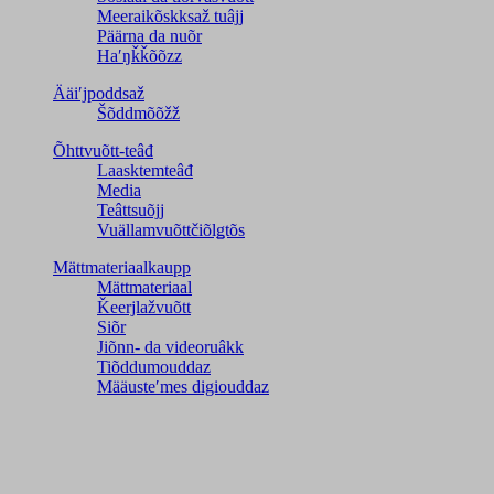
Meeraikõskksaž tuâjj
Päärna da nuõr
Haʹŋǩǩõõzz
Ääiʹjpoddsaž
Šõddmõõžž
Õhttvuõtt-teâđ
Laasktemteâđ
Media
Teâttsuõjj
Vuällamvuõttčiõlǥtõs
Mättmateriaalkaupp
Mättmateriaal
Ǩeerjlažvuõtt
Siõr
Jiõnn- da videoruâkk
Tiõddumouddaz
Määusteʹmes digiouddaz