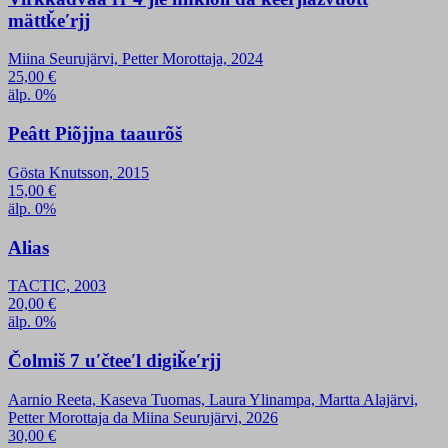
mättǩeʹrjj
Miina Seurujärvi, Petter Morottaja, 2024
25,00
€
älp. 0%
Peâtt Piõjjna taaurõš
Gösta Knutsson, 2015
15,00
€
älp. 0%
Alias
TACTIC, 2003
20,00
€
älp. 0%
Čolmiš 7 uʹčteeʹl digiǩeʹrjj
Aarnio Reeta, Kaseva Tuomas, Laura Ylinampa, Martta Alajärvi,
Petter Morottaja da Miina Seurujärvi, 2026
30,00
€