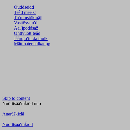
Ouddseidd
Teâđ meeʹst
Tuʹmmstõktuâjj
Vasttõsvuuʹd
Ääiʹjpoddsaž
Õhttvuõtt-teâđ
Jåårǥlõʹtti da tuulk
Mättmateriaalkaupp
Skip to content
Nuõrttsääʹmǩiõll
nuo
Anarâškielâ
Nuõrttsääʹmǩiõll