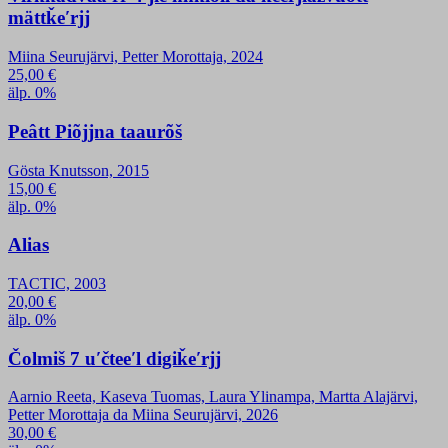
mättǩeʹrjj
Miina Seurujärvi, Petter Morottaja, 2024
25,00
€
älp. 0%
Peâtt Piõjjna taaurõš
Gösta Knutsson, 2015
15,00
€
älp. 0%
Alias
TACTIC, 2003
20,00
€
älp. 0%
Čolmiš 7 uʹčteeʹl digiǩeʹrjj
Aarnio Reeta, Kaseva Tuomas, Laura Ylinampa, Martta Alajärvi,
Petter Morottaja da Miina Seurujärvi, 2026
30,00
€