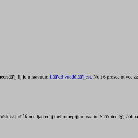
ersââʹjj lij juʹn raavuum
Lääʹdd vuâđđlääʹjjest
. Nuʹt 6 proseeʹnt veeʹ
kõõskâst juõʹǩǩ neelljad eeʹjj tueiʹmmepijjum vaalin. Sääʹmteeʹǧǧ sååbb