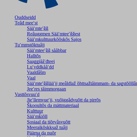
Ouddseidd
Teâđ meeʹst
Sääʹmteʹǧǧ
Reâuggmen Sääʹmteeʹǧǧest
Sääʹmkulttuurkõõskõs Sajos
Tuʹmmstõktuâjj
Sääʹmteeʹǧǧ sååbbar
Halltõs
Saaǥǥjååʹđteei
Luʹvddkååʹdd
Vaaldâšm
Vaal
Sääʹmteʹǧǧlääʹjj meâldlaž õhttsažtåimmam- da saǥstõõll
Jeeʹres tåimmorgaan
Vasttõsvuuʹd
Jieʹllemvueʹjj, vuõiggâdvuõtt da pirrõs
Škooultõs da mättmateriaal
Kulttuur
Sääʹmǩiõll
Sosiaal da tiõrvâsvuõtt
Meeraikõskksaž tuâjj
Päärna da nuõr