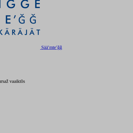
Sääʹmteʹǧǧ
ursaž vaaiktõs