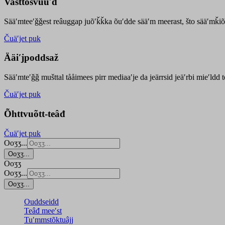
Vasttõsvuuʹd
Sääʹmteeʹǧǧest
reâuggap
juõʹǩǩka
õuʹdde
sääʹm meer
ast
, što sääʹmǩiõ
Čuäʹjet puk
Ääiʹjpoddsaž
Sääʹmteʹǧǧ mušttal tååimees pirr mediaaʹje da jeärrsid jeäʹrbi mieʹldd
Čuäʹjet puk
Õhttvuõtt-teâđ
Čuäʹjet puk
Ooʒʒ...
Ooʒʒ...
Ooʒʒ
Ooʒʒ...
Ooʒʒ...
Ouddseidd
Teâđ meeʹst
Tuʹmmstõktuâjj