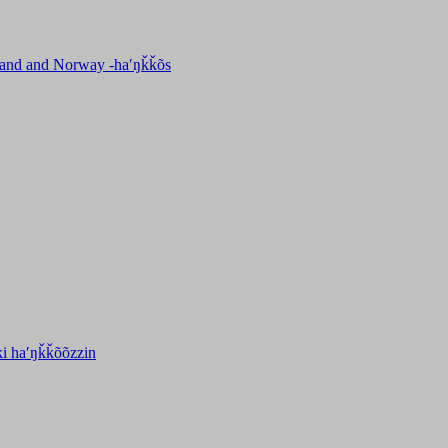
inland and Norway -haʹŋǩǩõs
ki haʹŋǩǩõõzzin