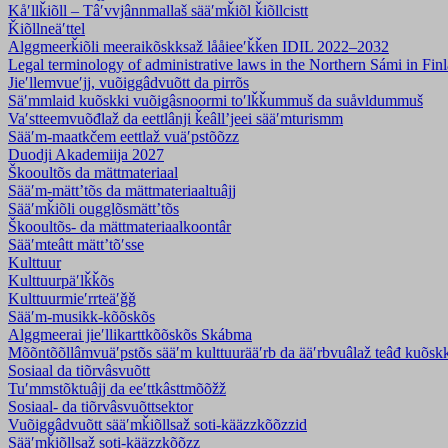
Kåʹllǩiõll – Tâʹvvjânnmallaš sääʹmǩiõl ǩiõllcistt
Ǩiõllneäʹttel
Alggmeerǩiõli meeraikõskksaž lååieeʹǩǩen IDIL 2022–2032
Legal terminology of administrative laws in the Northern Sámi in F
Jieʹllemvueʹjj, vuõiggâdvuõtt da pirrõs
Säʹmmlaid kuõskki vuõiǥâsnoormi toʹlǩǩummuš da suåvldummuš
Vaʹstteemvuõđlaž da eettlânji ǩeâllʼjeei sääʹmturismm
Sääʹm-maatkčem eettlaž vuäʹpstõõzz
Duodji Akademiija 2027
Škooultõs da mättmateriaal
Sääʹm-mättʼtõs da mättmateriaaltuâjj
Sääʹmǩiõli ougglõsmättʼtõs
Škooultõs- da mättmateriaalkoontâr
Sääʹmteâtt mättʼtõʹsse
Kulttuur
Kulttuurpäʹlǩǩõs
Kulttuurmieʹrrteäʹǧǧ
Sääʹm-musikk-kõõskõs
Alggmeerai jieʹllikarttkõõskõs Skábma
Mõõntõõllâmvuäʹpstõs sääʹm kulttuurääʹrb da ääʹrbvuâlaž teâđ kuõsk
Sosiaal da tiõrvâsvuõtt
Tuʹmmstõktuâjj da eeʹttkâsttmõõžž
Sosiaal- da tiõrvâsvuõttsektor
Vuõiggâdvuõtt sääʹmǩiõllsaž soti-kääzzkõõzzid
Sääʹmǩiõllsaž soti-kääzzkõõzz