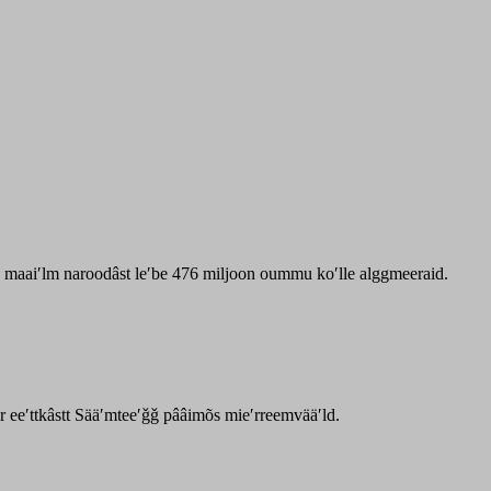
zz maaiʹlm naroodâst leʹbe 476 miljoon oummu koʹlle alggmeeraid.
ar eeʹttkâstt Sääʹmteeʹǧǧ pââimõs mieʹrreemvääʹld.