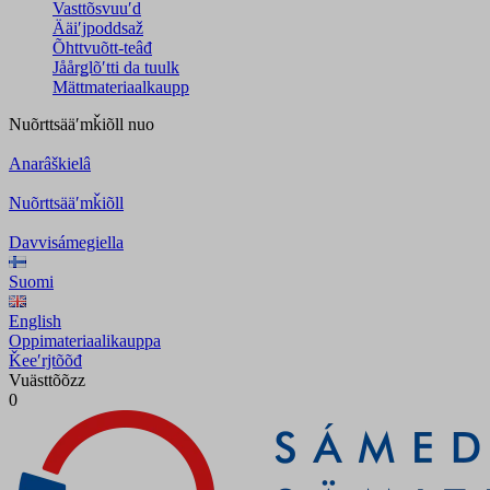
Vasttõsvuuʹd
Ääiʹjpoddsaž
Õhttvuõtt-teâđ
Jåårǥlõʹtti da tuulk
Mättmateriaalkaupp
Nuõrttsääʹmǩiõll
nuo
Anarâškielâ
Nuõrttsääʹmǩiõll
Davvisámegiella
Suomi
English
Oppimateriaalikauppa
Ǩeeʹrjtõõđ
Vuästtõõzz
0