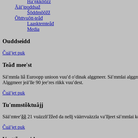
Haʹŋǩǩõõzz
Ääiʹjpoddsaž
Šõddmõõžž
Õhttvuõtt-teâđ
Laasktemteâđ
Media
Ouddseidd
Čuäʹjet puk
Teâđ meeʹst
Säʹmmla liâ Euroopp unioon vuuʹd oʹdinak alggmeer. Säʹmmlai alggme
Alggmeer jeäʹlle 90 jeeʹres riikk vuuʹdest.
Čuäʹjet puk
Tuʹmmstõktuâjj
Sääʹmteeʹǧǧ 21 vuäzzliʹžžed da nellj väärrvuäzzla vaʹlljeet säʹmmlai 
Čuäʹjet puk