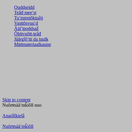
Ouddseidd
Teâđ meeʹst
Tuʹmmstõktuâjj
Vasttõsvuuʹd
Ääiʹjpoddsaž
Õhttvuõtt-teâđ
Jåårǥlõʹtti da tuulk
Mättmateriaalkaupp
Skip to content
Nuõrttsääʹmǩiõll
nuo
Anarâškielâ
Nuõrttsääʹmǩiõll