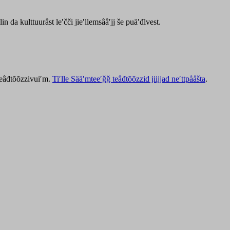
lin da kulttuurâst leʹčči jieʹllemsââʹjj še puäʹđlvest.
 teâđtõõzzivuiʹm.
Tiʹlle Sääʹmteeʹǧǧ teâđtõõzzid jiijjad neʹttpååšta
.