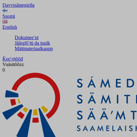
Davvisámegiella
Suomi
English
Dokumeeʹnt
Jåårǥlõʹtti da tuulk
Mättmateriaalkaupp
Ǩeeʹrjtõõđ
Vuästtõõzz
0