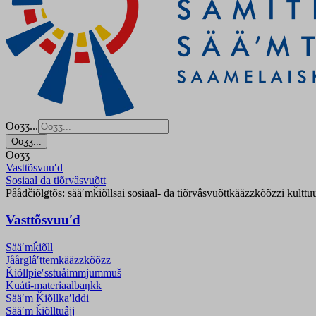
Ooʒʒ...
Ooʒʒ...
Ooʒʒ
Vasttõsvuuʹd
Sosiaal da tiõrvâsvuõtt
Pååđčiõlǥtõs: sääʹmǩiõllsai sosiaal- da tiõrvâsvuõttkääzzkõõzzi kulttu
Vasttõsvuuʹd
Sääʹmǩiõll
Jåårǥlâʹttemkääzzkõõzz
Ǩiõllpieʹss­tuåimmjummuš
Kuáti-materiaalbaŋkk
Sääʹm Ǩiõllkaʹlddi
Sääʹm ǩiõlltuâjj