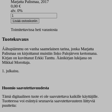
Marjatta Palismaa, 2017
0,00
€
alv. 0%
Ááhupiämmu
digikirja
Lisää ostoskoriin
määrä
Toimitettavissa heti varastosta
Tuotekuvaus
Ááhupiämmu on vanha saamelainen tarina, jonka Marjatta
Palismaa on kirjoittanut muistiin Iisko Palojärven kertomana.
Kirjan on kuvittanut Erkki Tanttu. Äänikirjan lukijana on
Mikkal Morottaja.
1. julkaisu.
Huomio saavutettavuudesta
Tämä digitaalinen tuote ei ole saavutettava kaikille käyttäjille.
Tuotteessa voi esiintyä seuraavia saavutettavuuteen liittyviä
puutteita: