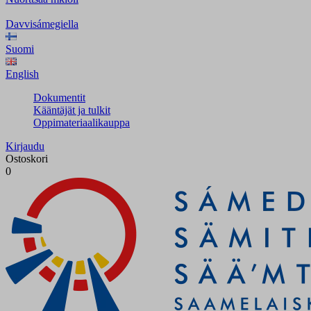
Davvisámegiella
Suomi
English
Dokumentit
Kääntäjät ja tulkit
Oppimateriaalikauppa
Kirjaudu
Ostoskori
0