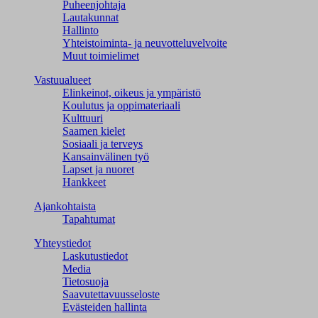
Puheenjohtaja
Lautakunnat
Hallinto
Yhteistoiminta- ja neuvotteluvelvoite
Muut toimielimet
Vastuualueet
Elinkeinot, oikeus ja ympäristö
Koulutus ja oppimateriaali
Kulttuuri
Saamen kielet
Sosiaali ja terveys
Kansainvälinen työ
Lapset ja nuoret
Hankkeet
Ajankohtaista
Tapahtumat
Yhteystiedot
Laskutustiedot
Media
Tietosuoja
Saavutettavuusseloste
Evästeiden hallinta