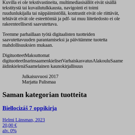
Kuvilla ei ole tekstivastineita, multimediasisällöt eivät sisällä
tekstitystä tai kuvailutulkkausta, navigointi ei toimi
ruudunlukijalla tai näppäimistöllä, kontrastit eivät ole riittävät,
tehtävät eivät ole esteettömiä ja pdf- tai muu liitetiedosto ei ole
rakeenteellisesti saavutettava.
Teemme parhaillaan työtä digitaalisten tuotteiden
saavutettavuuden parantamiseksi ja päivitämme tuotetta
mahdollisuuksien mukaan.
Digituotteet
Maksuttomat
digituotteet
Inarinsaamenkieliset
Varhaiskasvatus
Alakoulu
Saame
äidinkielenä
Saamelainen kaunokirjallisuus
Julkaisuvuosi 2017
Marjatta Palismaa
Saman kategorian tuotteita
Biellocizáš 7 oppikirja
Helmi Länsman, 2023
20,00
€
alv. 0%