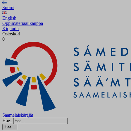
Suomi
English
Oppimateriaalikauppa
Kirjaudu
Ostoskori
0
Saamelaiskäräjät
Hae...
Hae...