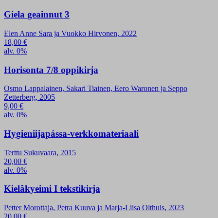
Giela geainnut 3
Elen Anne Sara ja Vuokko Hirvonen, 2022
18,00
€
alv. 0%
Horisonta 7/8 oppikirja
Osmo Lappalainen, Sakari Tiainen, Eero Waronen ja Seppo
Zetterberg, 2005
9,00
€
alv. 0%
Hygieniijapássa-verkkomateriaali
Terttu Sukuvaara, 2015
20,00
€
alv. 0%
Kielâkyeimi I tekstikirja
Petter Morottaja, Petra Kuuva ja Marja-Liisa Olthuis, 2023
20,00
€