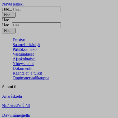
Näytä kaikki
Hae...
Hae...
Hae
Hae...
Hae...
Etusivu
Saamelaiskäräjät
Päätöksenteko
Vastuualueet
Ajankohtaista
Yhteystiedot
Dokumentit
Kääntäjät ja tulkit
Oppimateriaalikauppa
Suomi
fi
Anarâškielâ
Nuõrttsääʹmǩiõll
Davvisámegiella