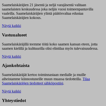
Saamelaiskäräjien 21 jäsentä ja neljä varajäsentä valitaan
saamelaisten keskuudessa joka neljäs vuosi toimeenpantavilla
vaaleilla. Saamelaiskäräjien ylintä päätösvaltaa edustaa
Saamelaiskäräjien kokous.
Näytä kaikki
Vastuualueet
Saamelaiskäräjillä t
eemme töitä koko saamen kansan eteen, jotta
saamen kielillä ja kulttuurilla olisi elintilaa myös tulevaisuudessa.
Näytä kaikki
Ajankohtaista
Saamelaiskäräjät kertoo toiminnastaan medialle ja muille
aiheistamme kiinnostuneille muun muassa tiedotteilla.
Tilaa
Saamelaiskäräjien tiedotteet sähköpostiisi
.
Näytä kaikki
Yhteystiedot