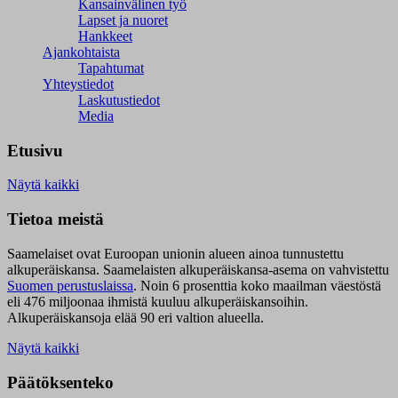
Kansainvälinen työ
Lapset ja nuoret
Hankkeet
Ajankohtaista
Tapahtumat
Yhteystiedot
Laskutustiedot
Media
Etusivu
Näytä kaikki
Tietoa meistä
Saamelaiset ovat Euroopan unionin alueen ainoa tunnustettu
alkuperäiskansa. Saamelaisten alkuperäiskansa-asema on vahvistettu
Suomen perustuslaissa
.
Noin 6 prosenttia koko maailman väestöstä
eli 476 miljoonaa ihmistä kuuluu alkuperäiskansoihin.
Alkuperäiskansoja elää 90 eri valtion alueella.
Näytä kaikki
Päätöksenteko