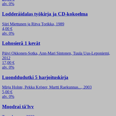
alv. 0%
Lodderáidalas työkirja ja CD-kokoelma
Siiri Miettunen ja Ritva Torikka, 1989
4,00
€
alv. 0%
Lohosierâ 1 kevät
Päivi Okkonen-Sotka, Ann-Mari Sintonen, Tuula Uus-Leponiemi,
2012
17,00
€
alv. 0%
Luonddudutki 5 harjoituskirja
Mirja Holste, Pekka Kröger, Martti Raekunnas..., 2003
5,00
€
alv. 0%
Moodrai täʹlvv