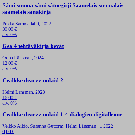
Sámi-suoma-sámi sátnegirji Saamelais-suomalais-
saamelais sanakirja
Pekka Sammallahti, 2022
30,00
€
alv. 0%
Gea 4 tehtäväkirja kevät
Oona Länsman, 2024
12,00
€
alv. 0%
Cealkke dearvvuođaid 2
Helmi Länsman, 2023
16,00
€
alv. 0%
Cealkke dearvvuođaid 1-4 dialogien digitallenne
Veikko Aikio, Susanna Guttorm, Helmi Länsman ..., 2022
0,00
€