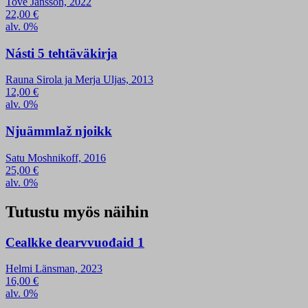
Tove Jansson, 2022
22,00
€
alv. 0%
Násti 5 tehtäväkirja
Rauna Sirola ja Merja Uljas, 2013
12,00
€
alv. 0%
Njuämmlaž njoikk
Satu Moshnikoff, 2016
25,00
€
alv. 0%
Tutustu myös näihin
Cealkke dearvvuođaid 1
Helmi Länsman, 2023
16,00
€
alv. 0%