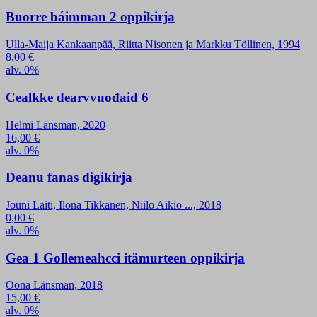
Buorre báimman 2 oppikirja
Ulla-Maija Kankaanpää, Riitta Nisonen ja Markku Töllinen, 1994
8,00
€
alv. 0%
Cealkke dearvvuođaid 6
Helmi Länsman, 2020
16,00
€
alv. 0%
Deanu fanas digikirja
Jouni Laiti, Ilona Tikkanen, Niilo Aikio ..., 2018
0,00
€
alv. 0%
Gea 1 Gollemeahcci itämurteen oppikirja
Oona Länsman, 2018
15,00
€
alv. 0%