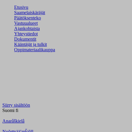
Etusivu
Saamelaiskäräjät
Päätöksenteko
Vastuualueet
Ajankohtaista
Yhteystiedot
Dokumentit
Kääntäjät ja tulkit
Oppimateriaalikauppa
Siirry sisältöön
Suomi
fi
Anarâškielâ
Nuõrttsääʹmǩiõll