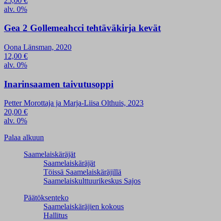
25,00
€
alv. 0%
Gea 2 Gollemeahcci tehtäväkirja kevät
Oona Länsman, 2020
12,00
€
alv. 0%
Inarinsaamen taivutusoppi
Petter Morottaja ja Marja-Liisa Olthuis, 2023
20,00
€
alv. 0%
Palaa alkuun
Saamelaiskäräjät
Saamelaiskäräjät
Töissä Saamelaiskäräjillä
Saamelaiskulttuuri­keskus Sajos
Päätöksenteko
Saamelaiskäräjien kokous
Hallitus