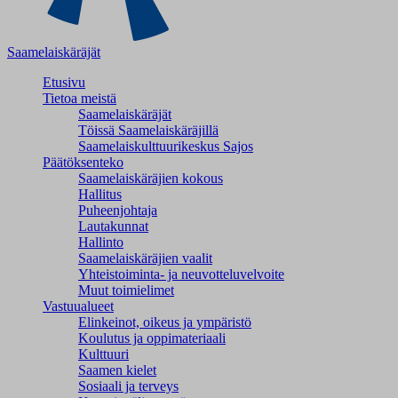
Saamelaiskäräjät
Etusivu
Tietoa meistä
Saamelaiskäräjät
Töissä Saamelaiskäräjillä
Saamelaiskulttuuri­keskus Sajos
Päätöksenteko
Saamelaiskäräjien kokous
Hallitus
Puheenjohtaja
Lautakunnat
Hallinto
Saamelaiskäräjien vaalit
Yhteistoiminta- ja neuvotteluvelvoite
Muut toimielimet
Vastuualueet
Elinkeinot, oikeus ja ympäristö
Koulutus ja oppimateriaali
Kulttuuri
Saamen kielet
Sosiaali ja terveys