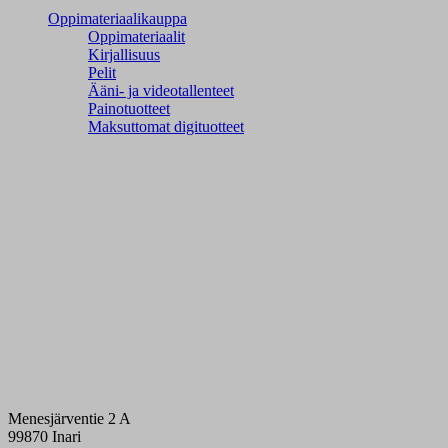
Oppimateriaalikauppa
Oppimateriaalit
Kirjallisuus
Pelit
Ääni- ja videotallenteet
Painotuotteet
Maksuttomat digituotteet
Menesjärventie 2 A
99870 Inari