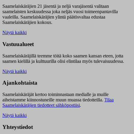
Saamelaiskäräjien 21 jäsentä ja neljä varajäsentä valitaan
saamelaisten keskuudessa joka neljäs vuosi toimeenpantavilla
vaaleilla. Saamelaiskäräjien ylintä päätösvaltaa edustaa
Saamelaiskäräjien kokous.
Näytä kaikki
Vastuualueet
Saamelaiskäräjillä t
eemme töitä koko saamen kansan eteen, jotta
saamen kielillä ja kulttuurilla olisi elintilaa myös tulevaisuudessa.
Näytä kaikki
Ajankohtaista
Saamelaiskäräjät kertoo toiminnastaan medialle ja muille
aiheistamme kiinnostuneille muun muassa tiedotteilla.
Tilaa
Saamelaiskäräjien tiedotteet sähköpostiisi
.
Näytä kaikki
Yhteystiedot