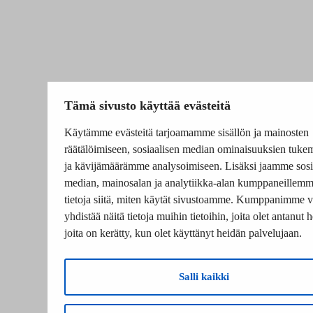
Tämä sivusto käyttää evästeitä
Käytämme evästeitä tarjoamamme sisällön ja mainosten
räätälöimiseen, sosiaalisen median ominaisuuksien tuke
ja kävijämäärämme analysoimiseen. Lisäksi jaamme sosi
median, mainosalan ja analytiikka-alan kumppaneillem
tietoja siitä, miten käytät sivustoamme. Kumppanimme v
yhdistää näitä tietoja muihin tietoihin, joita olet antanut he
joita on kerätty, kun olet käyttänyt heidän palvelujaan.
Salli kaikki