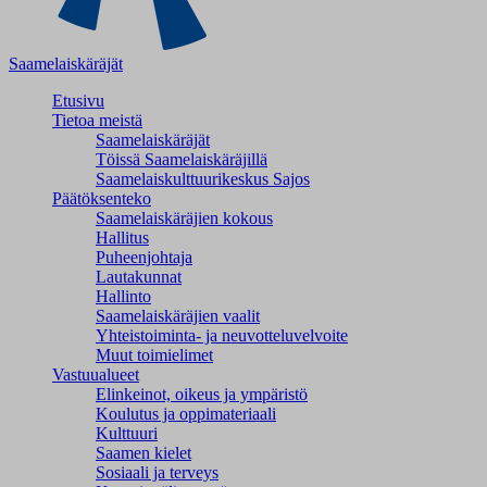
Saamelaiskäräjät
Etusivu
Tietoa meistä
Saamelaiskäräjät
Töissä Saamelaiskäräjillä
Saamelaiskulttuuri­keskus Sajos
Päätöksenteko
Saamelaiskäräjien kokous
Hallitus
Puheenjohtaja
Lautakunnat
Hallinto
Saamelaiskäräjien vaalit
Yhteistoiminta- ja neuvotteluvelvoite
Muut toimielimet
Vastuualueet
Elinkeinot, oikeus ja ympäristö
Koulutus ja oppimateriaali
Kulttuuri
Saamen kielet
Sosiaali ja terveys