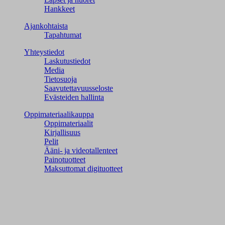
Hankkeet
Ajankohtaista
Tapahtumat
Yhteystiedot
Laskutustiedot
Media
Tietosuoja
Saavutettavuusseloste
Evästeiden hallinta
Oppimateriaalikauppa
Oppimateriaalit
Kirjallisuus
Pelit
Ääni- ja videotallenteet
Painotuotteet
Maksuttomat digituotteet