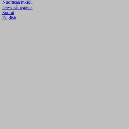
Nuõrttsääʹmǩiõll
Davvisámegiella
Suomi
English