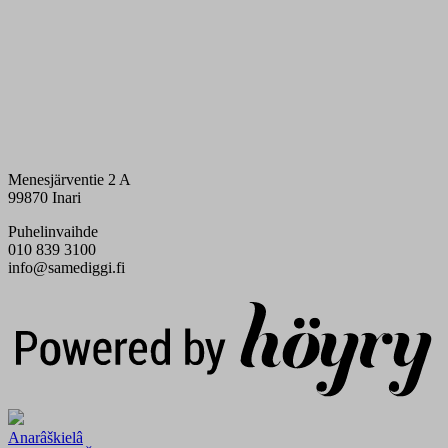
Menesjärventie 2 A
99870 Inari
Puhelinvaihde
010 839 3100
info@samediggi.fi
Digi- ja mainostoimisto Höyry Rovaniemi ja Oulu
Anarâškielâ