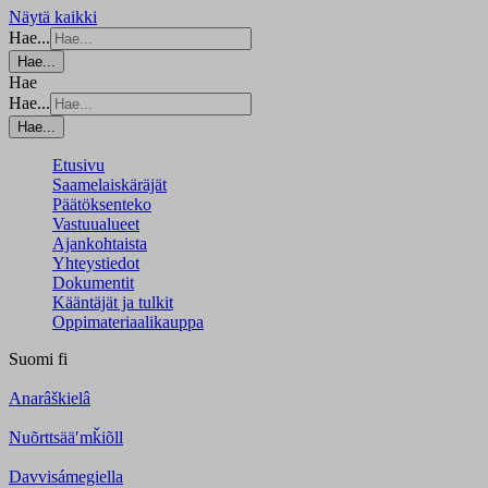
Näytä kaikki
Hae...
Hae...
Hae
Hae...
Hae...
Etusivu
Saamelaiskäräjät
Päätöksenteko
Vastuualueet
Ajankohtaista
Yhteystiedot
Dokumentit
Kääntäjät ja tulkit
Oppimateriaalikauppa
Suomi
fi
Anarâškielâ
Nuõrttsääʹmǩiõll
Davvisámegiella