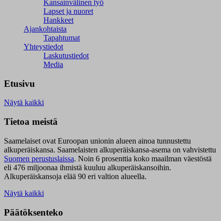
Kansainvälinen työ
Lapset ja nuoret
Hankkeet
Ajankohtaista
Tapahtumat
Yhteystiedot
Laskutustiedot
Media
Etusivu
Näytä kaikki
Tietoa meistä
Saamelaiset ovat Euroopan unionin alueen ainoa tunnustettu
alkuperäiskansa. Saamelaisten alkuperäiskansa-asema on vahvistettu
Suomen perustuslaissa
.
Noin 6 prosenttia koko maailman väestöstä
eli 476 miljoonaa ihmistä kuuluu alkuperäiskansoihin.
Alkuperäiskansoja elää 90 eri valtion alueella.
Näytä kaikki
Päätöksenteko