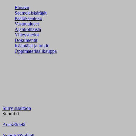
Etusivu
Saamelaiskäräjät
Päätöksenteko
Vastuualueet
Ajankohtaista
Yhteystiedot
Dokumentit
Kääntäjät ja tulkit
Oppimateriaalikauppa
Siirry sisältöön
Suomi
fi
Anarâškielâ
Nuõrttsääʹmǩiõll