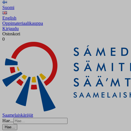
Suomi
English
Oppimateriaalikauppa
Kirjaudu
Ostoskori
0
Saamelaiskäräjät
Hae...
Hae...