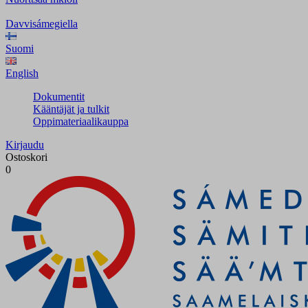
Davvisámegiella
Suomi
English
Dokumentit
Kääntäjät ja tulkit
Oppimateriaalikauppa
Kirjaudu
Ostoskori
0