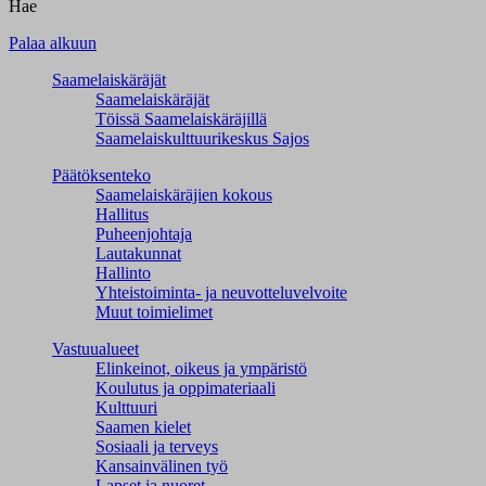
Hae
Palaa alkuun
Saamelaiskäräjät
Saamelaiskäräjät
Töissä Saamelaiskäräjillä
Saamelaiskulttuuri­keskus Sajos
Päätöksenteko
Saamelaiskäräjien kokous
Hallitus
Puheenjohtaja
Lautakunnat
Hallinto
Yhteistoiminta- ja neuvotteluvelvoite
Muut toimielimet
Vastuualueet
Elinkeinot, oikeus ja ympäristö
Koulutus ja oppimateriaali
Kulttuuri
Saamen kielet
Sosiaali ja terveys
Kansainvälinen työ
Lapset ja nuoret