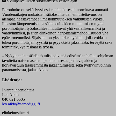
tai siviilipalveluksen suorittamisen keston ajan.
Poronhoito on sekä fyysisesti että henkisesti kuormittava ammatti.
Vuodenaikojen mukaisten sääolosuhteiden ennustettavuus on
aiempaa haastavampaa ilmastonmuutoksen vaikutusten vuoksi.
Ilmaston lämpenemisen ja sääolosuhteiden muuttumisen myötä
poronhoitajien työolosuhteet muuttuvat yhä vaarallisemmiksi ja
vaativimmiksi, ja siten elinkeinon harjoittamismahdollisuudet yhä
epävarmemmiksi. Sijaisapu on yksi tärkeä työkalu, jolla voidaan
tukea poronhoitajan fyysistä ja psyykkistä jaksamista, terveyttä sekä
toimintakykyä raskaassa työssä.
–
Nykyinen lainsäädäntö tulisi päivittää edistämään hallitusohjelman
tavoitetta naisten aseman parantamisesta, perhevapaiden ja
hoivavastuun tasaisemmasta jakaantumisesta sekä työhyvinvoinnin
parantamisesta, jatkaa Aikio.
Lisätietoja:
I varapuheenjohtaja
Leo Aikio
040 621 6505
leo.aikio@samediggi.fi
elinkeinosihteeri