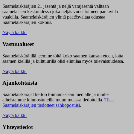
Saamelaiskäräjien 21 jäsentä ja neljä varajäsentä valitaan
saamelaisten keskuudessa joka neljäs vuosi toimeenpantavilla
vaaleilla. Saamelaiskäräjien ylintä päätösvaltaa edustaa
Saamelaiskäräjien kokous.
Näytä kaikki
Vastuualueet
Saamelaiskäräjillä t
eemme töitä koko saamen kansan eteen, jotta
saamen kielillä ja kulttuurilla olisi elintilaa myös tulevaisuudessa.
Näytä kaikki
Ajankohtaista
Saamelaiskäräjät kertoo toiminnastaan medialle ja muille
aiheistamme kiinnostuneille muun muassa tiedotteilla.
Tilaa
Saamelaiskäräjien tiedotteet sähköpostiisi
.
Näytä kaikki
Yhteystiedot