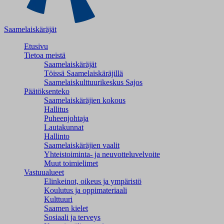
Saamelaiskäräjät
Etusivu
Tietoa meistä
Saamelaiskäräjät
Töissä Saamelaiskäräjillä
Saamelaiskulttuuri­keskus Sajos
Päätöksenteko
Saamelaiskäräjien kokous
Hallitus
Puheenjohtaja
Lautakunnat
Hallinto
Saamelaiskäräjien vaalit
Yhteistoiminta- ja neuvotteluvelvoite
Muut toimielimet
Vastuualueet
Elinkeinot, oikeus ja ympäristö
Koulutus ja oppimateriaali
Kulttuuri
Saamen kielet
Sosiaali ja terveys