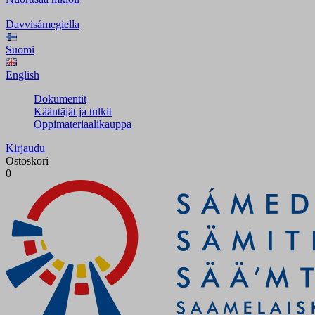
Davvisámegiella
Suomi
English
Dokumentit
Kääntäjät ja tulkit
Oppimateriaalikauppa
Kirjaudu
Ostoskori
0