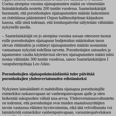
Useina aiempina vuosina sijaisaputuntien määrä on viimeistään
lisämäärärahalla nostettu 200 tuntiin vuodessa. Saamelaiskäräjät
huomautti, että poronhoitajien sijaisaputuntien määrän laskeminen
on ristiriidassa pääministeri Orpon hallitusohjelman kirjauksen
kanssa, sillä siinä todetaan, että lomituspalvelut säilytetään vähintään
nykyisellä tasolla.
– Saamelaiskäräjät on jo aiempina vuosina useaan otteeseen tuonut
esille poronhoitajien sijaisapuun budjetoidun määrärahan tason
olevan riittämätön ja esittänyt sijaisaputuntien määrän nostamista
vastaamaan nykyistä todellista tarvetta. Poronhoitajien sairauden ja
tapaturmien varalta käytettävissä olevien sijaisaputuntien määrä tulisi
nostaa vähintään 300 tuntiin vuodessa, sanoo Saamelaiskäräjien I
varapuheenjohtaja Leo Aikio.
Poronhoitajien sijaisapulainsäädäntöä tulee päivittää
poronhoitajien yhdenvertaisuuden edistämiseksi
Nykyinen lainsäädäntö ei mahdollista sijaisapua poronhoitajille
esimerkiksi raskausvapaan tai vanhempainvapaan ajalle ja siten
heikentää sukupuolten välistä tasa-arvoa. Yhdenvertaisuusvaltuutettu
on todennut, että poronhoitajat ovat muiden maatalousyrittäjien
tavoin vastuussa eläinten hyvinvoinnista, eikä tätä velvollisuutta voi
laiminlyödä esimerkiksi vanhempainvapaan, varusmiespalveluksen