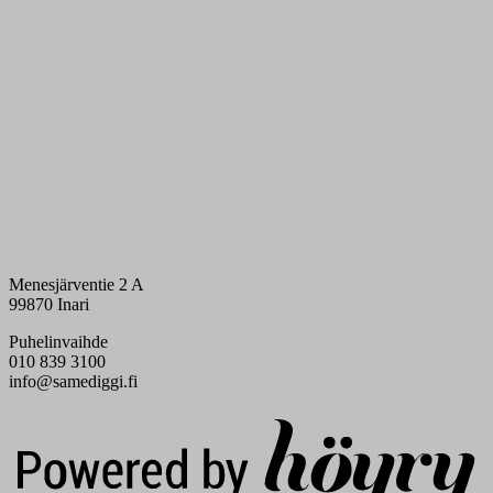
Menesjärventie 2 A
99870 Inari
Puhelinvaihde
010 839 3100
info@samediggi.fi
Digi- ja mainostoimisto Höyry Rovaniemi ja Oulu