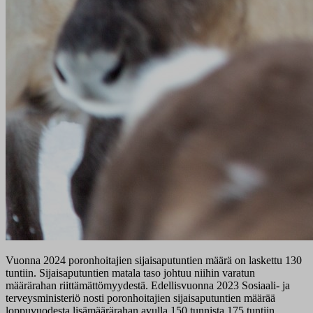
Vuonna 2024 poronhoitajien sijaisaputuntien määrä on laskettu 130
tuntiin. Sijaisaputuntien matala taso johtuu niihin varatun
määrärahan riittämättömyydestä. Edellisvuonna 2023 Sosiaali- ja
terveysministeriö nosti poronhoitajien sijaisaputuntien määrää
loppuvuodesta lisämäärärahan avulla 150 tunnista 175 tuntiin.