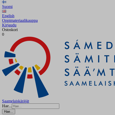
Suomi
English
Oppimateriaalikauppa
Kirjaudu
Ostoskori
0
Saamelaiskäräjät
Hae...
Hae...