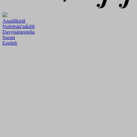
Anarâškielâ
Nuõrttsääʹmǩiõll
Davvisámegiella
Suomi
English