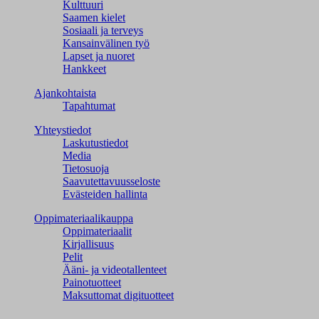
Kulttuuri
Saamen kielet
Sosiaali ja terveys
Kansainvälinen työ
Lapset ja nuoret
Hankkeet
Ajankohtaista
Tapahtumat
Yhteystiedot
Laskutustiedot
Media
Tietosuoja
Saavutettavuusseloste
Evästeiden hallinta
Oppimateriaalikauppa
Oppimateriaalit
Kirjallisuus
Pelit
Ääni- ja videotallenteet
Painotuotteet
Maksuttomat digituotteet