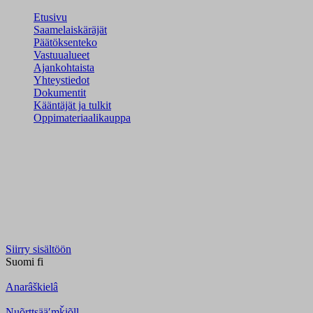
Etusivu
Saamelaiskäräjät
Päätöksenteko
Vastuualueet
Ajankohtaista
Yhteystiedot
Dokumentit
Kääntäjät ja tulkit
Oppimateriaalikauppa
Siirry sisältöön
Suomi
fi
Anarâškielâ
Nuõrttsääʹmǩiõll