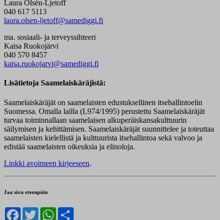
Laura Olsén-Ljetoff
040 617 5113
laura.olsen-ljetoff@samediggi.fi
ma. sosiaali- ja terveyssihteeri
Kaisa Ruokojärvi
040 570 8457
kaisa.ruokojarvi@samediggi.fi
Lisätietoja Saamelaiskäräjistä:
Saamelaiskäräjät on saamelaisten edustuksellinen itsehallintoelin
Suomessa. Omalla lailla (L974/1995) perustettu Saamelaiskäräjät
turvaa toiminnallaan saamelaisen alkuperäiskansakulttuurin
säilymisen ja kehittämisen. Saamelaiskäräjät suunnittelee ja toteuttaa
saamelaisten kielellistä ja kulttuurista itsehallintoa sekä valvoo ja
edistää saamelaisten oikeuksia ja elinoloja.
Linkki avoimeen kirjeeseen
.
Jaa sivu eteenpäin
Facebook
Twitter
WhatsApp
Share