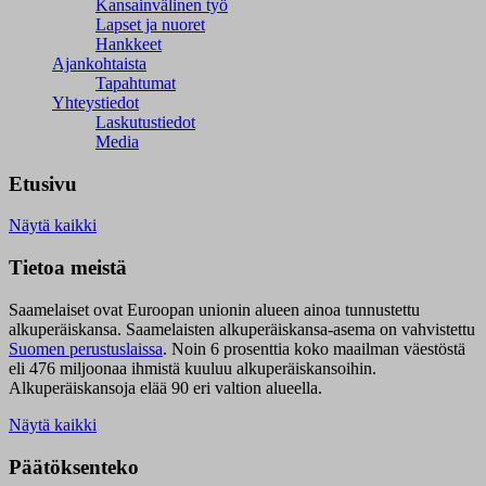
Kansainvälinen työ
Lapset ja nuoret
Hankkeet
Ajankohtaista
Tapahtumat
Yhteystiedot
Laskutustiedot
Media
Etusivu
Näytä kaikki
Tietoa meistä
Saamelaiset ovat Euroopan unionin alueen ainoa tunnustettu
alkuperäiskansa. Saamelaisten alkuperäiskansa-asema on vahvistettu
Suomen perustuslaissa
.
Noin 6 prosenttia koko maailman väestöstä
eli 476 miljoonaa ihmistä kuuluu alkuperäiskansoihin.
Alkuperäiskansoja elää 90 eri valtion alueella.
Näytä kaikki
Päätöksenteko