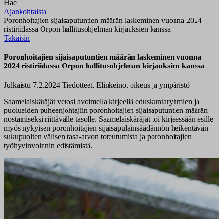
Hae
Ajankohtaista
Poronhoitajien sijaisaputuntien määrän laskeminen vuonna 2024
ristiriidassa Orpon hallitusohjelman kirjauksien kanssa
Takaisin
Poronhoitajien sijaisaputuntien määrän laskeminen vuonna
2024 ristiriidassa Orpon hallitusohjelman kirjauksien kanssa
Julkaistu 7.2.2024
Tiedotteet, Elinkeino, oikeus ja ympäristö
Saamelaiskäräjät
veto
si
avoimella kirjeellä
eduskuntaryhmien ja
puolueiden
puheen
johtaji
in
poronhoitajien
sijaisaputuntien määrän
nostamis
eksi
riittävälle tasolle. Saamelaiskäräjät
toi
kirjeessään
esille
myös
nykyisen poronhoitajien sijaisapulainsäädännön
heikentävän
sukupuolten välisen tasa-arvon toteutumista ja poronhoitajien
työhyvinvoinnin edistämistä.