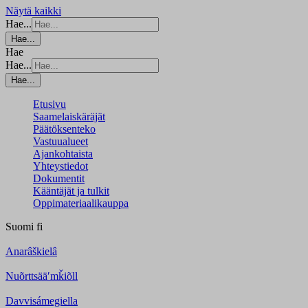
Näytä kaikki
Hae...
Hae...
Hae
Hae...
Hae...
Etusivu
Saamelaiskäräjät
Päätöksenteko
Vastuualueet
Ajankohtaista
Yhteystiedot
Dokumentit
Kääntäjät ja tulkit
Oppimateriaalikauppa
Suomi
fi
Anarâškielâ
Nuõrttsääʹmǩiõll
Davvisámegiella