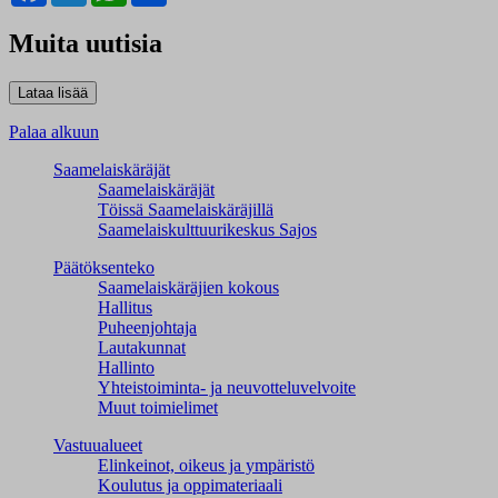
Muita uutisia
Palaa alkuun
Saamelaiskäräjät
Saamelaiskäräjät
Töissä Saamelaiskäräjillä
Saamelaiskulttuuri­keskus Sajos
Päätöksenteko
Saamelaiskäräjien kokous
Hallitus
Puheenjohtaja
Lautakunnat
Hallinto
Yhteistoiminta- ja neuvotteluvelvoite
Muut toimielimet
Vastuualueet
Elinkeinot, oikeus ja ympäristö
Koulutus ja oppimateriaali