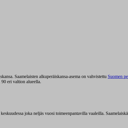
iskansa. Saamelaisten alkuperäiskansa-asema on vahvistettu
Suomen per
0 eri valtion alueella.
n keskuudessa joka neljäs vuosi toimeenpantavilla vaaleilla. Saamelaisk