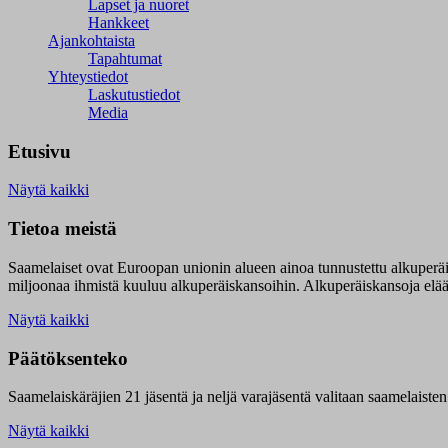
Lapset ja nuoret
Hankkeet
Ajankohtaista
Tapahtumat
Yhteystiedot
Laskutustiedot
Media
Etusivu
Näytä kaikki
Tietoa meistä
Saamelaiset ovat Euroopan unionin alueen ainoa tunnustettu alkuperä
miljoonaa ihmistä kuuluu alkuperäiskansoihin. Alkuperäiskansoja elää 9
Näytä kaikki
Päätöksenteko
Saamelaiskäräjien 21 jäsentä ja neljä varajäsentä valitaan saamelaiste
Näytä kaikki