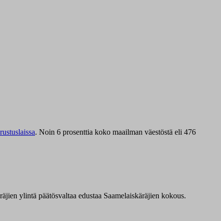
ustuslaissa
.
Noin 6 prosenttia koko maailman väestöstä eli 476
äräjien ylintä päätösvaltaa edustaa Saamelaiskäräjien kokous.