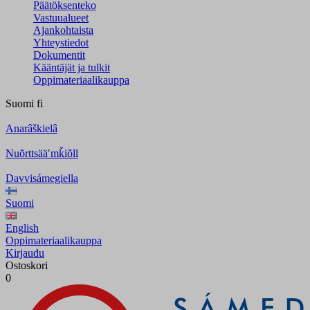
Päätöksenteko
Vastuualueet
Ajankohtaista
Yhteystiedot
Dokumentit
Kääntäjät ja tulkit
Oppimateriaalikauppa
Suomi
fi
Anarâškielâ
Nuõrttsääʹmǩiõll
Davvisámegiella
Suomi
English
Oppimateriaalikauppa
Kirjaudu
Ostoskori
0