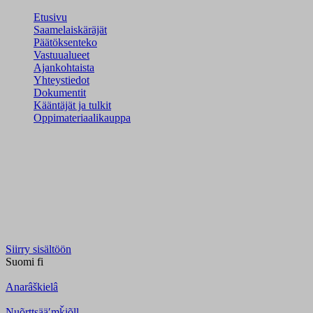
Etusivu
Saamelaiskäräjät
Päätöksenteko
Vastuualueet
Ajankohtaista
Yhteystiedot
Dokumentit
Kääntäjät ja tulkit
Oppimateriaalikauppa
Siirry sisältöön
Suomi
fi
Anarâškielâ
Nuõrttsääʹmǩiõll