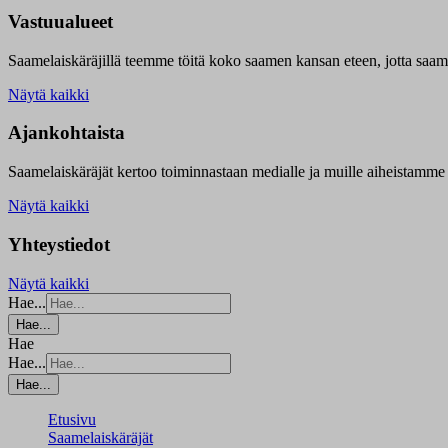
Vastuualueet
Saamelaiskäräjillä t
eemme töitä koko saamen kansan eteen, jotta saamen 
Näytä kaikki
Ajankohtaista
Saamelaiskäräjät kertoo toiminnastaan medialle ja muille aiheistamme 
Näytä kaikki
Yhteystiedot
Näytä kaikki
Hae...
Hae...
Hae
Hae...
Hae...
Etusivu
Saamelaiskäräjät