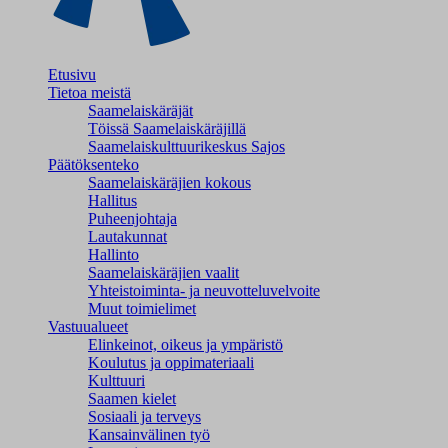
Etusivu
Tietoa meistä
Saamelaiskäräjät
Töissä Saamelaiskäräjillä
Saamelaiskulttuuri­keskus Sajos
Päätöksenteko
Saamelaiskäräjien kokous
Hallitus
Puheenjohtaja
Lautakunnat
Hallinto
Saamelaiskäräjien vaalit
Yhteistoiminta- ja neuvotteluvelvoite
Muut toimielimet
Vastuualueet
Elinkeinot, oikeus ja ympäristö
Koulutus ja oppimateriaali
Kulttuuri
Saamen kielet
Sosiaali ja terveys
Kansainvälinen työ