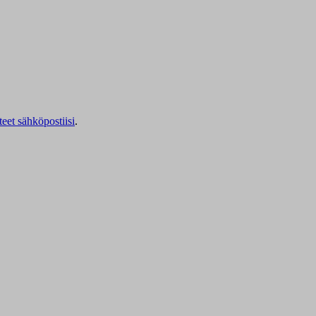
teet sähköpostiisi
.