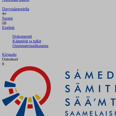
Davvisámegiella
Suomi
English
Dokumentit
Kääntäjät ja tulkit
Oppimateriaalikauppa
Kirjaudu
Ostoskori
0