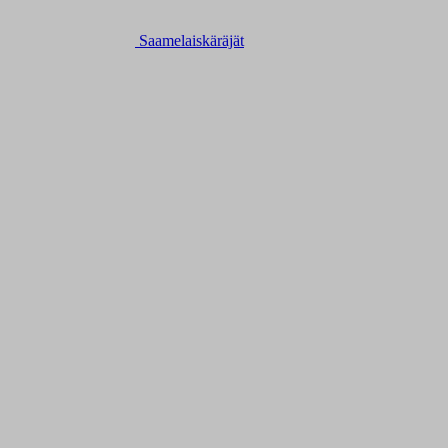
Saamelaiskäräjät