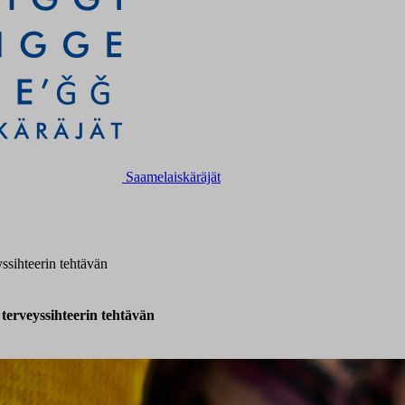
Saamelaiskäräjät
yssihteerin tehtävän
 terveyssihteerin tehtävän