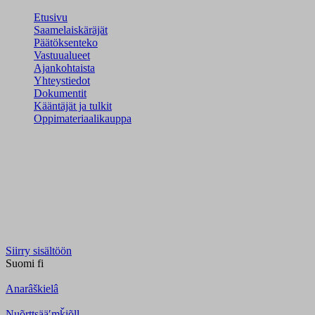
Etusivu
Saamelaiskäräjät
Päätöksenteko
Vastuualueet
Ajankohtaista
Yhteystiedot
Dokumentit
Kääntäjät ja tulkit
Oppimateriaalikauppa
Siirry sisältöön
Suomi
fi
Anarâškielâ
Nuõrttsääʹmǩiõll