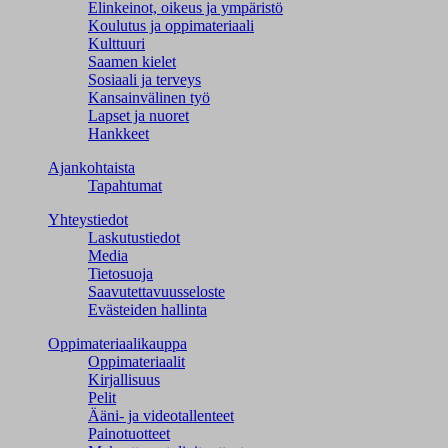
Elinkeinot, oikeus ja ympäristö
Koulutus ja oppimateriaali
Kulttuuri
Saamen kielet
Sosiaali ja terveys
Kansainvälinen työ
Lapset ja nuoret
Hankkeet
Ajankohtaista
Tapahtumat
Yhteystiedot
Laskutustiedot
Media
Tietosuoja
Saavutettavuusseloste
Evästeiden hallinta
Oppimateriaalikauppa
Oppimateriaalit
Kirjallisuus
Pelit
Ääni- ja videotallenteet
Painotuotteet