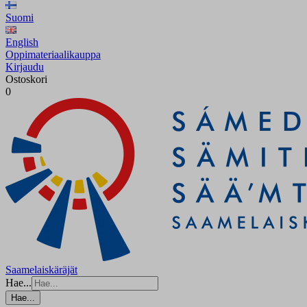
Suomi
English
Oppimateriaalikauppa
Kirjaudu
Ostoskori
0
Saamelaiskäräjät
Hae...
Hae...