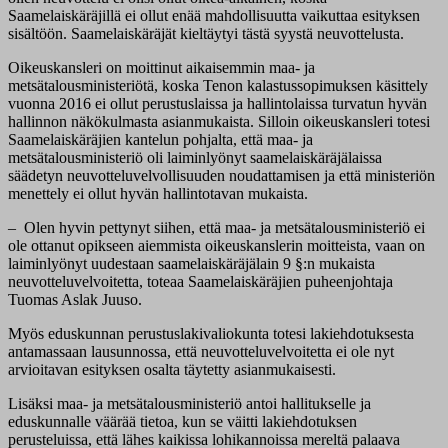
Saamelaiskäräjillä ei ollut enää mahdollisuutta vaikuttaa esityksen
sisältöön. Saamelaiskäräjät kieltäytyi tästä syystä neuvottelusta.
Oikeuskansleri on moittinut aikaisemmin maa- ja
metsätalousministeriötä, koska Tenon kalastussopimuksen käsittely
vuonna 2016 ei ollut perustuslaissa ja hallintolaissa turvatun hyvän
hallinnon näkökulmasta asianmukaista. Silloin oikeuskansleri totesi
Saamelaiskäräjien kantelun pohjalta, että maa- ja
metsätalousministeriö oli laiminlyönyt saamelaiskäräjälaissa
säädetyn neuvotteluvelvollisuuden noudattamisen ja että ministeriön
menettely ei ollut hyvän hallintotavan mukaista.
– Olen hyvin pettynyt siihen, että maa- ja metsätalousministeriö ei
ole ottanut opikseen aiemmista oikeuskanslerin moitteista, vaan on
laiminlyönyt uudestaan saamelaiskäräjälain 9 §:n mukaista
neuvotteluvelvoitetta, toteaa Saamelaiskäräjien puheenjohtaja
Tuomas Aslak Juuso.
Myös eduskunnan perustuslakivaliokunta totesi lakiehdotuksesta
antamassaan lausunnossa, että neuvotteluvelvoitetta ei ole nyt
arvioitavan esityksen osalta täytetty asianmukaisesti.
Lisäksi maa- ja metsätalousministeriö antoi hallitukselle ja
eduskunnalle väärää tietoa, kun se väitti lakiehdotuksen
perusteluissa, että lähes kaikissa lohikannoissa mereltä palaava