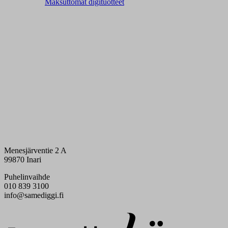
Maksuttomat digituotteet
Menesjärventie 2 A
99870 Inari
Puhelinvaihde
010 839 3100
info@samediggi.fi
Digi- ja mainostoimisto Höyry Rovaniemi ja Oulu