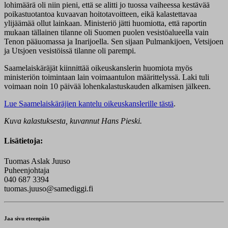
lohimäärä oli niin pieni, että se alitti jo tuossa vaiheessa kestävää
poikastuotantoa kuvaavan hoitotavoitteen, eikä kalastettavaa
ylijäämää ollut lainkaan. Ministeriö jätti huomiotta, että raportin
mukaan tällainen tilanne oli Suomen puolen vesistöalueella vain
Tenon pääuomassa ja Inarijoella. Sen sijaan Pulmankijoen, Vetsijoen
ja Utsjoen vesistöissä tilanne oli parempi.
Saamelaiskäräjät kiinnittää oikeuskanslerin huomiota myös
ministeriön toimintaan lain voimaantulon määrittelyssä. Laki tuli
voimaan noin 10 päivää lohenkalastuskauden alkamisen jälkeen.
Lue Saamelaiskäräjien kantelu oikeuskanslerille tästä
.
Kuva kalastuksesta, kuvannut Hans Pieski.
Lisätietoja:
Tuomas Aslak Juuso
Puheenjohtaja
040 687 3394
tuomas.juuso@samediggi.fi
Jaa sivu eteenpäin