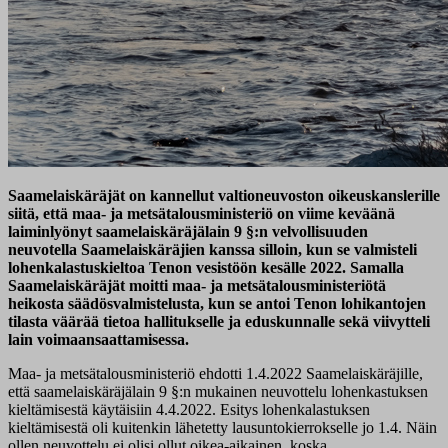
Saamelaiskäräjät on kannellut valtioneuvoston oikeuskanslerille
siitä, että maa- ja metsätalousministeriö on viime keväänä
laiminlyönyt saamelaiskäräjälain 9 §:n velvollisuuden
neuvotella Saamelaiskäräjien kanssa silloin, kun se valmisteli
lohenkalastuskieltoa Tenon vesistöön kesälle 2022
. Samalla
Saamelaiskäräjät moitti maa- ja metsätalousministeriötä
heikosta säädösvalmistelusta, kun se antoi Tenon lohikantojen
tilasta väärää tietoa hallitukselle ja eduskunnalle sekä viivytteli
lain voimaansaattamisessa
.
Maa- ja metsätalousministeriö ehdotti 1.4.2022 Saamelaiskäräjille,
että saamelaiskäräjälain 9 §:n mukainen neuvottelu lohenkastuksen
kieltämisestä käytäisiin 4.4.2022. Esitys lohenkalastuksen
kieltämisestä oli kuitenkin lähetetty lausuntokierrokselle jo 1.4. Näin
ollen neuvottelu ei olisi ollut oikea-aikainen, koska