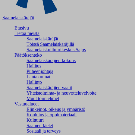
Saamelaiskäräjät
Etusivu
Tietoa meistä
Saamelaiskäräjät
Töissä Saamelaiskäräjillä
Saamelaiskulttuuri­keskus Sajos
Päätöksenteko
Saamelaiskäräjien kokous
Hallitus
Puheenjohtaja
Lautakunnat
Hallinto
Saamelaiskäräjien vaalit
Yhteistoiminta- ja neuvotteluvelvoite
Muut toimielimet
Vastuualueet
Elinkeinot, oikeus ja ympäristö
Koulutus ja oppimateriaali
Kulttuuri
Saamen kielet
Sosiaali ja terveys