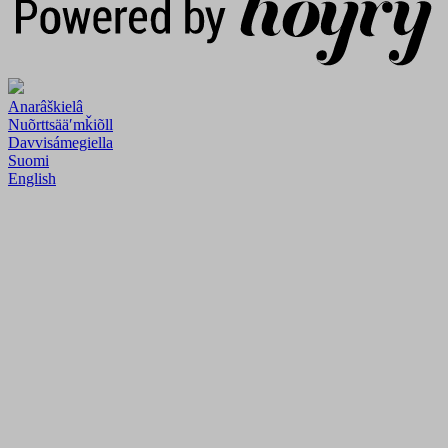
Anarâškielâ
Nuõrttsääʹmǩiõll
Davvisámegiella
Suomi
English