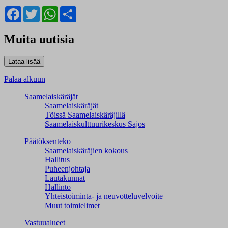
Facebook
Twitter
WhatsApp
Share
Muita uutisia
Palaa alkuun
Saamelaiskäräjät
Saamelaiskäräjät
Töissä Saamelaiskäräjillä
Saamelaiskulttuuri­keskus Sajos
Päätöksenteko
Saamelaiskäräjien kokous
Hallitus
Puheenjohtaja
Lautakunnat
Hallinto
Yhteistoiminta- ja neuvotteluvelvoite
Muut toimielimet
Vastuualueet