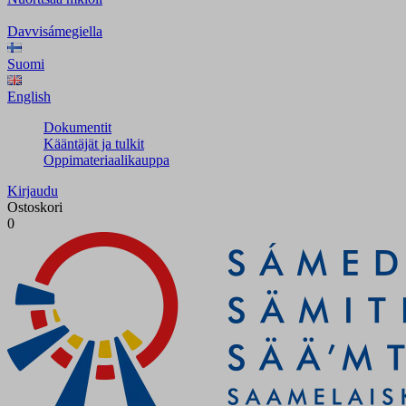
Davvisámegiella
Suomi
English
Dokumentit
Kääntäjät ja tulkit
Oppimateriaalikauppa
Kirjaudu
Ostoskori
0