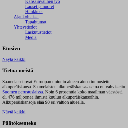
Kansainvälinen työ
Lapset ja nuoret
Hankkeet
Ajankohtaista
Tapahtumat
Yhteystiedot
Laskutustiedot
Media
Etusivu
Näytä kaikki
Tietoa meistä
Saamelaiset ovat Euroopan unionin alueen ainoa tunnustettu
alkuperäiskansa. Saamelaisten alkuperäiskansa-asema on vahvistettu
Suomen perustuslaissa
.
Noin 6 prosenttia koko maailman väestöstä
eli 476 miljoonaa ihmistä kuuluu alkuperäiskansoihin.
Alkuperäiskansoja elää 90 eri valtion alueella.
Näytä kaikki
Päätöksenteko