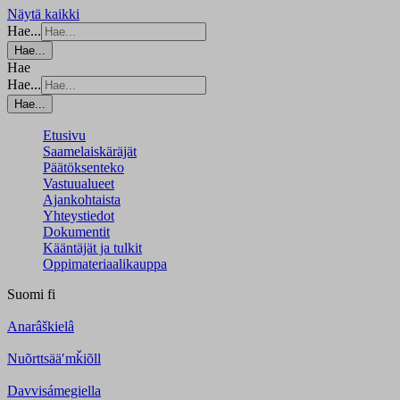
Näytä kaikki
Hae...
Hae...
Hae
Hae...
Hae...
Etusivu
Saamelaiskäräjät
Päätöksenteko
Vastuualueet
Ajankohtaista
Yhteystiedot
Dokumentit
Kääntäjät ja tulkit
Oppimateriaalikauppa
Suomi
fi
Anarâškielâ
Nuõrttsääʹmǩiõll
Davvisámegiella