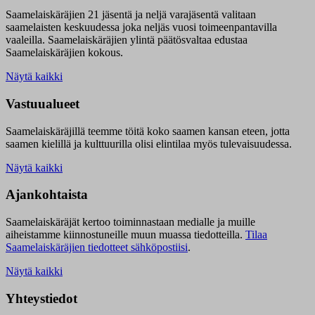
Saamelaiskäräjien 21 jäsentä ja neljä varajäsentä valitaan
saamelaisten keskuudessa joka neljäs vuosi toimeenpantavilla
vaaleilla. Saamelaiskäräjien ylintä päätösvaltaa edustaa
Saamelaiskäräjien kokous.
Näytä kaikki
Vastuualueet
Saamelaiskäräjillä t
eemme töitä koko saamen kansan eteen, jotta
saamen kielillä ja kulttuurilla olisi elintilaa myös tulevaisuudessa.
Näytä kaikki
Ajankohtaista
Saamelaiskäräjät kertoo toiminnastaan medialle ja muille
aiheistamme kiinnostuneille muun muassa tiedotteilla.
Tilaa
Saamelaiskäräjien tiedotteet sähköpostiisi
.
Näytä kaikki
Yhteystiedot