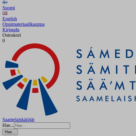
Suomi
English
Oppimateriaalikauppa
Kirjaudu
Ostoskori
0
Saamelaiskäräjät
Hae...
Hae...