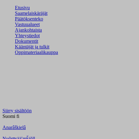
Etusivu
Saamelaiskäräjät
Päätöksenteko
Vastuualueet
Ajankohtaista
Yhteystiedot
Dokumentit
Kääntäjät ja tulkit
Oppimateriaalikauppa
Siirry sisältöön
Suomi
fi
Anarâškielâ
Nuõrttsääʹmǩiõll