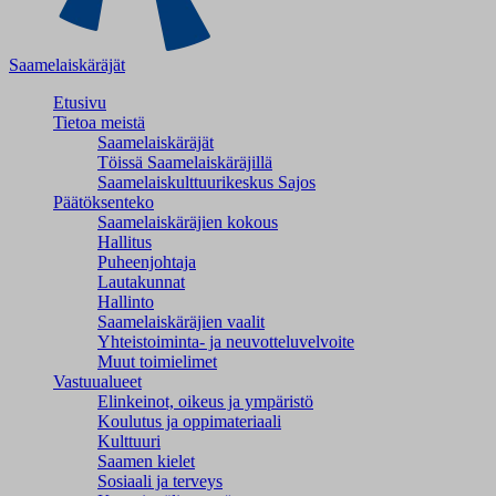
Saamelaiskäräjät
Etusivu
Tietoa meistä
Saamelaiskäräjät
Töissä Saamelaiskäräjillä
Saamelaiskulttuuri­keskus Sajos
Päätöksenteko
Saamelaiskäräjien kokous
Hallitus
Puheenjohtaja
Lautakunnat
Hallinto
Saamelaiskäräjien vaalit
Yhteistoiminta- ja neuvotteluvelvoite
Muut toimielimet
Vastuualueet
Elinkeinot, oikeus ja ympäristö
Koulutus ja oppimateriaali
Kulttuuri
Saamen kielet
Sosiaali ja terveys