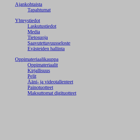
Ajankohtaista
Tapahtumat
Yhteystiedot
Laskutustiedot
Media
Tietosuoja
Saavutettavuusseloste
Evästeiden hallinta
Oppimateriaalikauppa
Oppimateriaalit
Kirjallisuus
Pelit
Ääni- ja videotallenteet
Painotuotteet
Maksuttomat digituotteet