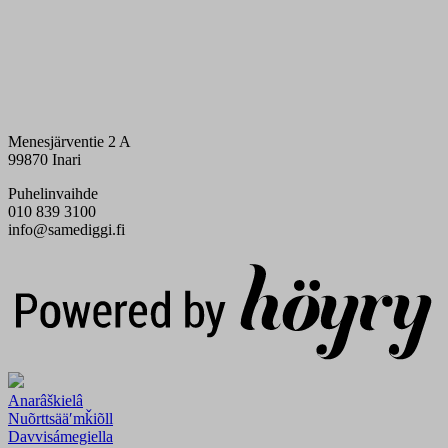
Menesjärventie 2 A
99870 Inari
Puhelinvaihde
010 839 3100
info@samediggi.fi
Digi- ja mainostoimisto Höyry Rovaniemi ja Oulu
Anarâškielâ
Nuõrttsääʹmǩiõll
Davvisámegiella