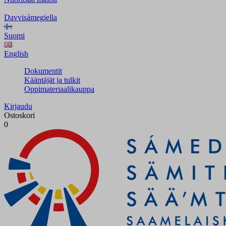
Davvisámegiella
Suomi
English
Dokumentit
Kääntäjät ja tulkit
Oppimateriaalikauppa
Kirjaudu
Ostoskori
0