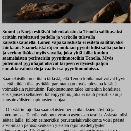
Suomi ja Norja esittävät lohenkalastusta Tenolla sallittavaksi
erittäin rajoitetusti padolla ja verkolla tulevalla
kalastuskaudella. Lohen vapakalastusta ei esitetä sallittavaksi
lainkaan. Saamelaiskäräjien mukaan pyynti tulisi sallia padon
ja verkon lisäksi myös vavalla, joka yhtä lailla kuuluu
saamelaisten perinteisiin pyyntimuotoihin Tenolla. Myös
pidemmät pyyntiajat olisivat tarpeen erityisesti paljon
ennakkovalmisteluja vaativissa pyyntimuodoissa.
Saamelaisille on erittäin tärkeää, että Tenon lohikannat voivat hyvin
ja että niiden tilaa pyritään parantamaan myös tulevana kesänä
voimakkain rajoituksin. Rajoitustoimet tulee kuitenkin kohdistaa
ensisijaisesti sellaiseen lohenpyyntiin, joka ei nauti perustuslain ja
kansainvälisten sopimusten suojaa.
– On väärin rajoittaa saamelaisten perusoikeuksien käyttöä ja
toteutumista Tenolla valtioneuvoston asetuksen tasolla. Asiasta tulisi
säätää lailla, jolloin esimerkiksi perustuslakivaliokunta voisi päästä
arvioimaan perusoikeuksien yleisten rajoitusedellytysten
olemassaoloa. Tämä edistäisi saamelaisen oikeusturvaa asiassa,