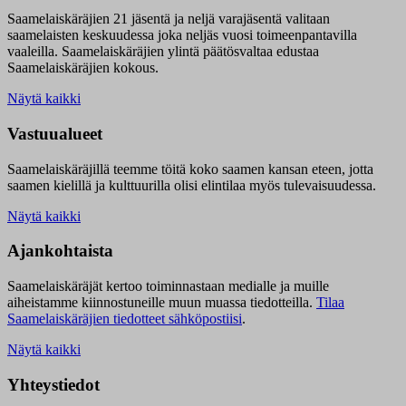
Saamelaiskäräjien 21 jäsentä ja neljä varajäsentä valitaan
saamelaisten keskuudessa joka neljäs vuosi toimeenpantavilla
vaaleilla. Saamelaiskäräjien ylintä päätösvaltaa edustaa
Saamelaiskäräjien kokous.
Näytä kaikki
Vastuualueet
Saamelaiskäräjillä t
eemme töitä koko saamen kansan eteen, jotta
saamen kielillä ja kulttuurilla olisi elintilaa myös tulevaisuudessa.
Näytä kaikki
Ajankohtaista
Saamelaiskäräjät kertoo toiminnastaan medialle ja muille
aiheistamme kiinnostuneille muun muassa tiedotteilla.
Tilaa
Saamelaiskäräjien tiedotteet sähköpostiisi
.
Näytä kaikki
Yhteystiedot