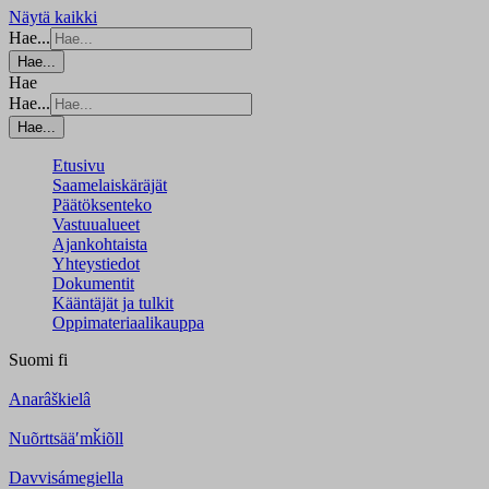
Näytä kaikki
Hae...
Hae...
Hae
Hae...
Hae...
Etusivu
Saamelaiskäräjät
Päätöksenteko
Vastuualueet
Ajankohtaista
Yhteystiedot
Dokumentit
Kääntäjät ja tulkit
Oppimateriaalikauppa
Suomi
fi
Anarâškielâ
Nuõrttsääʹmǩiõll
Davvisámegiella