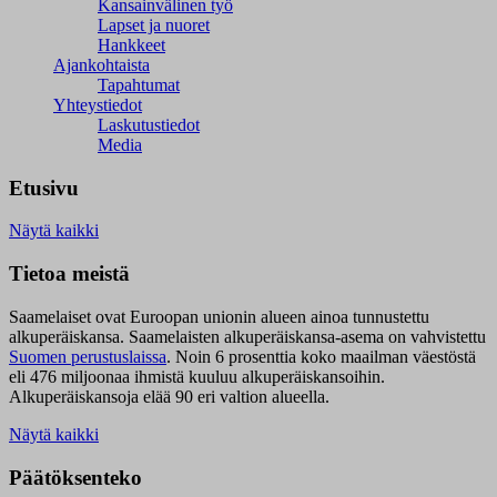
Kansainvälinen työ
Lapset ja nuoret
Hankkeet
Ajankohtaista
Tapahtumat
Yhteystiedot
Laskutustiedot
Media
Etusivu
Näytä kaikki
Tietoa meistä
Saamelaiset ovat Euroopan unionin alueen ainoa tunnustettu
alkuperäiskansa. Saamelaisten alkuperäiskansa-asema on vahvistettu
Suomen perustuslaissa
.
Noin 6 prosenttia koko maailman väestöstä
eli 476 miljoonaa ihmistä kuuluu alkuperäiskansoihin.
Alkuperäiskansoja elää 90 eri valtion alueella.
Näytä kaikki
Päätöksenteko