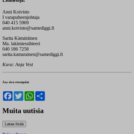
Lisätietoja:
Anni Koivisto
I varapuheenjohtaja
040 415 5969
anni.koivisto@samediggi.fi
Sarita Kämäräinen
Ma. lakimiessihteeri
040 186 7258
sarita.kamarainen@samediggi.fi
Kuva: Anja Vest
Jaa sivu eteenpäin
Facebook
Twitter
WhatsApp
Share
Muita uutisia