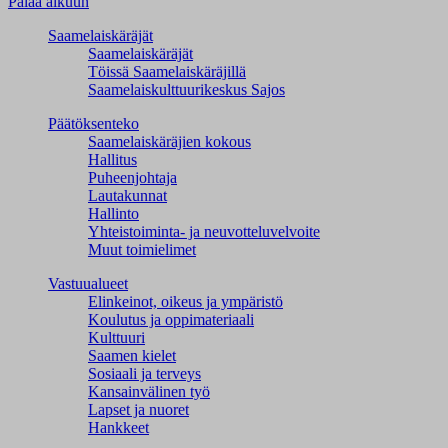
Palaa alkuun
Saamelaiskäräjät
Saamelaiskäräjät
Töissä Saamelaiskäräjillä
Saamelaiskulttuuri­keskus Sajos
Päätöksenteko
Saamelaiskäräjien kokous
Hallitus
Puheenjohtaja
Lautakunnat
Hallinto
Yhteistoiminta- ja neuvotteluvelvoite
Muut toimielimet
Vastuualueet
Elinkeinot, oikeus ja ympäristö
Koulutus ja oppimateriaali
Kulttuuri
Saamen kielet
Sosiaali ja terveys
Kansainvälinen työ
Lapset ja nuoret
Hankkeet