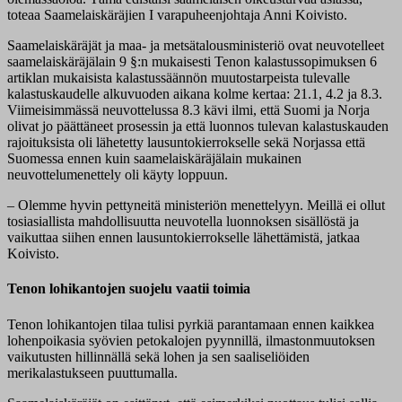
toteaa Saamelaiskäräjien I varapuheenjohtaja Anni Koivisto.
Saamelaiskäräjät ja maa- ja metsätalousministeriö ovat neuvotelleet
saamelaiskäräjälain 9 §:n mukaisesti Tenon kalastussopimuksen 6
artiklan mukaisista kalastussäännön muutostarpeista tulevalle
kalastuskaudelle alkuvuoden aikana kolme kertaa: 21.1, 4.2 ja 8.3.
Viimeisimmässä neuvottelussa 8.3 kävi ilmi, että Suomi ja Norja
olivat jo päättäneet prosessin ja että luonnos tulevan kalastuskauden
rajoituksista oli lähetetty lausuntokierrokselle sekä Norjassa että
Suomessa ennen kuin saamelaiskäräjälain mukainen
neuvottelumenettely oli käyty loppuun.
– Olemme hyvin pettyneitä ministeriön menettelyyn. Meillä ei ollut
tosiasiallista mahdollisuutta neuvotella luonnoksen sisällöstä ja
vaikuttaa siihen ennen lausuntokierrokselle lähettämistä, jatkaa
Koivisto.
Tenon lohikantojen suojelu vaatii toimia
Tenon lohikantojen tilaa tulisi pyrkiä parantamaan ennen kaikkea
lohenpoikasia syövien petokalojen pyynnillä, ilmastonmuutoksen
vaikutusten hillinnällä sekä lohen ja sen saaliseliöiden
merikalastukseen puuttumalla.