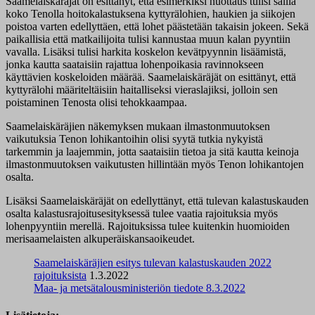
Saamelaiskäräjät on esittänyt, että esimerkiksi nuottaus tulisi sallia
koko Tenolla hoitokalastuksena kyttyrälohien, haukien ja siikojen
poistoa varten edellyttäen, että lohet päästetään takaisin jokeen. Sekä
paikallisia että matkailijoita tulisi kannustaa muun kalan pyyntiin
vavalla. Lisäksi tulisi harkita koskelon kevätpyynnin lisäämistä,
jonka kautta saataisiin rajattua lohenpoikasia ravinnokseen
käyttävien koskeloiden määrää. Saamelaiskäräjät on esittänyt, että
kyttyrälohi määriteltäisiin haitalliseksi vieraslajiksi, jolloin sen
poistaminen Tenosta olisi tehokkaampaa.
Saamelaiskäräjien näkemyksen mukaan ilmastonmuutoksen
vaikutuksia Tenon lohikantoihin olisi syytä tutkia nykyistä
tarkemmin ja laajemmin, jotta saataisiin tietoa ja sitä kautta keinoja
ilmastonmuutoksen vaikutusten hillintään myös Tenon lohikantojen
osalta.
Lisäksi Saamelaiskäräjät on edellyttänyt, että tulevan kalastuskauden
osalta kalastusrajoitusesityksessä tulee vaatia rajoituksia myös
lohenpyyntiin merellä. Rajoituksissa tulee kuitenkin huomioiden
merisaamelaisten alkuperäiskansaoikeudet.
Saamelaiskäräjien esitys tulevan kalastuskauden 2022
rajoituksista
1.3.2022
Maa- ja metsätalousministeriön tiedote 8.3.2022