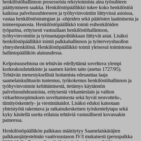
henkilöstöhallinnon prosesseista rekrytoinnista aina työsuhteen
päättymiseen saakka. Henkilöstöpäällikkö tukee koko henkilöstöä
kaikissa palvelussuhteeseen ja työhyvinvointiin liittyvissä asioissa,
vastaa henkilöstöstrategian ja -ohjeiden sekä päätösten laatimisesta ja
toimeenpanosta. Henkilöstöpäällikkö toimii esihenkilöiden
työparina, erityisesti vastuullaan henkilöstöhallintoon,
työhyvinvointiin ja työnantajapolitiikkaan liittyvät asiat. Lisäksi
henkilöstöpäällikkö toimii palkkahallinnon ja työterveyshuollon
yhteyshenkilönä. Henkilöstöpäällikkö toimii yleisessä toimistossa
hallintopäällikön alaisuudessa.
Kelpoisuusehtona on tehtävän edellyttämä soveltuva ylempi
korkeakoulututkinto ja saamen kielen taito (asetus 1727/95).
Tehtävän menestyksellistä hoitamista edesauttaa laaja
saamelaiskulttuurin tuntemus, työkokemus henkilöstöhallinnon ja
työhyvinvoinnin kehittämisestä, tietämys käytännön
palvelussuhdeasioista, erityisestä virkamieslain ja valtion
virkaehtosopimuksen soveltamisesta sekä hyvät neuvottelu-,
tiimityöskentely- ja viestintätaidot. Lisäksi eduksi katsotaan
yhteistyötä rakentava ja ratkaisukeskeinen työskentelytapa sekä
kyky käsitellä useita erilaisia tehtäviä vastuullisesti kovassakin
paineessa.
Henkilöstöpäällikön palkkaus määräytyy Saamelaiskäräjien
palkkausjärjestelmän vaativuustason IV/I mukaisesti (peruspalkka