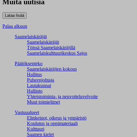
Muita uutisia
Palaa alkuun
Saamelaiskäräjät
Saamelaiskäräjät
Töissä Saamelaiskäräjillä
Saamelaiskulttuuri­keskus Sajos
Päätöksenteko
Saamelaiskäräjien kokous
Hallitus
Puheenjohtaja
Lautakunnat
Hallinto
Yhteistoiminta- ja neuvotteluvelvoite
Muut toimielimet
Vastuualueet
Elinkeinot, oikeus ja ympäristö
Koulutus ja oppimateriaali
Kulttuuri
Saamen kielet