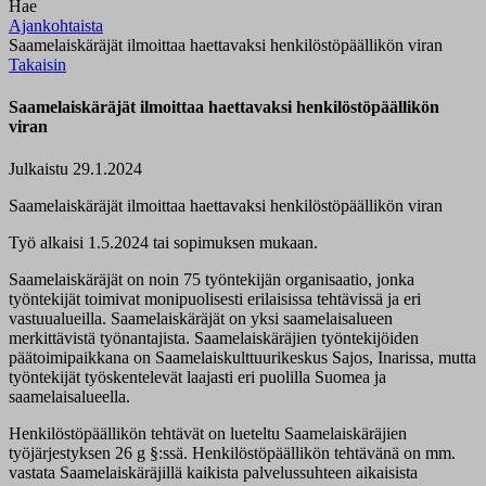
Hae
Ajankohtaista
Saamelaiskäräjät ilmoittaa haettavaksi henkilöstöpäällikön viran
Takaisin
Saamelaiskäräjät ilmoittaa haettavaksi henkilöstöpäällikön
viran
Julkaistu 29.1.2024
Saamelaiskäräjät ilmoittaa haettavaksi henkilöstöpäällikön viran
Työ alkaisi 1.5.2024 tai sopimuksen mukaan.
Saamelaiskäräjät on noin 75 työntekijän organisaatio, jonka
työntekijät toimivat monipuolisesti erilaisissa tehtävissä ja eri
vastuualueilla. Saamelaiskäräjät on yksi saamelaisalueen
merkittävistä työnantajista. Saamelaiskäräjien työntekijöiden
päätoimipaikkana on Saamelaiskulttuurikeskus Sajos, Inarissa, mutta
työntekijät työskentelevät laajasti eri puolilla Suomea ja
saamelaisalueella.
Henkilöstöpäällikön tehtävät on lueteltu Saamelaiskäräjien
työjärjestyksen 26 g §:ssä. Henkilöstöpäällikön tehtävänä on mm.
vastata Saamelaiskäräjillä kaikista palvelussuhteen aikaisista