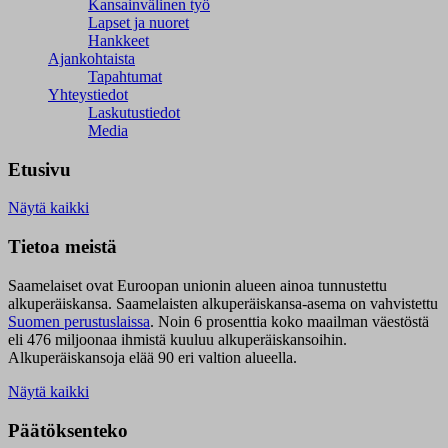
Kansainvälinen työ
Lapset ja nuoret
Hankkeet
Ajankohtaista
Tapahtumat
Yhteystiedot
Laskutustiedot
Media
Etusivu
Näytä kaikki
Tietoa meistä
Saamelaiset ovat Euroopan unionin alueen ainoa tunnustettu
alkuperäiskansa. Saamelaisten alkuperäiskansa-asema on vahvistettu
Suomen perustuslaissa
.
Noin 6 prosenttia koko maailman väestöstä
eli 476 miljoonaa ihmistä kuuluu alkuperäiskansoihin.
Alkuperäiskansoja elää 90 eri valtion alueella.
Näytä kaikki
Päätöksenteko