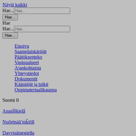
Näytä kaikki
Hae...
Hae...
Hae
Hae...
Hae...
Etusivu
Saamelaiskäräjät
Päätöksenteko
Vastuualueet
Ajankohtaista
Yhteystiedot
Dokumentit
Kääntäjät ja tulkit
Oppimateriaalikauppa
Suomi
fi
Anarâškielâ
Nuõrttsääʹmǩiõll
Davvisámegiella