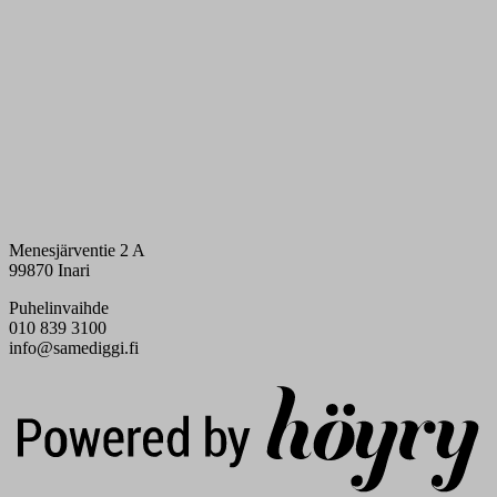
Menesjärventie 2 A
99870 Inari
Puhelinvaihde
010 839 3100
info@samediggi.fi
Digi- ja mainostoimisto Höyry Rovaniemi ja Oulu