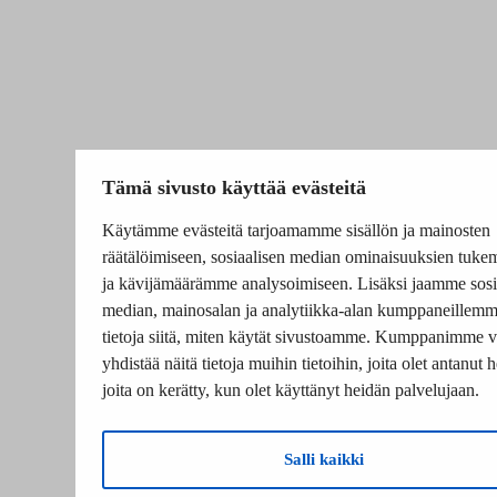
Tämä sivusto käyttää evästeitä
Käytämme evästeitä tarjoamamme sisällön ja mainosten
räätälöimiseen, sosiaalisen median ominaisuuksien tuke
ja kävijämäärämme analysoimiseen. Lisäksi jaamme sosi
median, mainosalan ja analytiikka-alan kumppaneillem
tietoja siitä, miten käytät sivustoamme. Kumppanimme v
yhdistää näitä tietoja muihin tietoihin, joita olet antanut he
joita on kerätty, kun olet käyttänyt heidän palvelujaan.
Salli kaikki