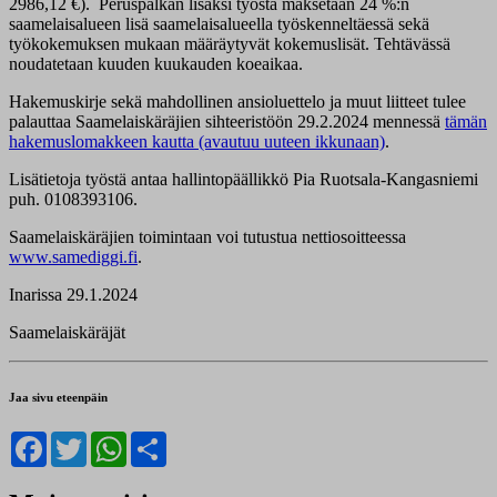
2986,12 €). Peruspalkan lisäksi työstä maksetaan 24 %:n
saamelaisalueen lisä saamelaisalueella työskenneltäessä sekä
työkokemuksen mukaan määräytyvät kokemuslisät. Tehtävässä
noudatetaan kuuden kuukauden koeaikaa.
Hakemuskirje sekä mahdollinen ansioluettelo ja muut liitteet tulee
palauttaa Saamelaiskäräjien sihteeristöön 29.2.2024 mennessä
tämän
hakemuslomakkeen kautta (avautuu uuteen ikkunaan)
.
Lisätietoja työstä antaa hallintopäällikkö Pia Ruotsala-Kangasniemi
puh. 0108393106.
Saamelaiskäräjien toimintaan voi tutustua nettiosoitteessa
www.samediggi.fi
.
Inarissa 29.1.2024
Saamelaiskäräjät
Jaa sivu eteenpäin
Facebook
Twitter
WhatsApp
Share