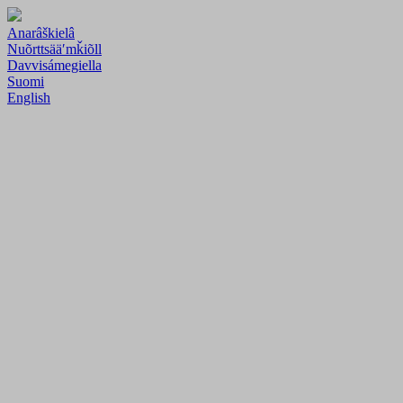
Anarâškielâ
Nuõrttsääʹmǩiõll
Davvisámegiella
Suomi
English