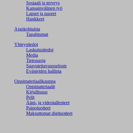
Sosiaali ja terveys
Kansainvälinen työ
Lapset ja nuoret
Hankkeet
Ajankohtaista
Tapahtumat
Yhteystiedot
Laskutustiedot
Media
Tietosuoja
Saavutettavuusseloste
Evästeiden hallinta
Oppimateriaalikauppa
Oppimateriaalit
Kirjallisuus
Pelit
Ääni- ja videotallenteet
Painotuotteet
Maksuttomat digituotteet