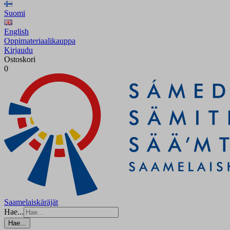
Suomi
English
Oppimateriaalikauppa
Kirjaudu
Ostoskori
0
Saamelaiskäräjät
Hae...
Hae...