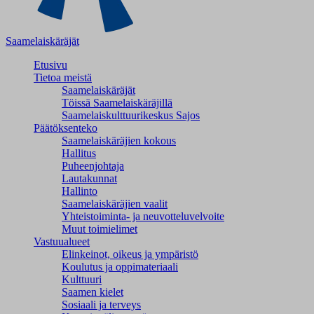
Saamelaiskäräjät
Etusivu
Tietoa meistä
Saamelaiskäräjät
Töissä Saamelaiskäräjillä
Saamelaiskulttuuri­keskus Sajos
Päätöksenteko
Saamelaiskäräjien kokous
Hallitus
Puheenjohtaja
Lautakunnat
Hallinto
Saamelaiskäräjien vaalit
Yhteistoiminta- ja neuvotteluvelvoite
Muut toimielimet
Vastuualueet
Elinkeinot, oikeus ja ympäristö
Koulutus ja oppimateriaali
Kulttuuri
Saamen kielet
Sosiaali ja terveys