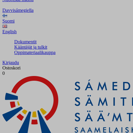
Davvisámegiella
Suomi
English
Dokumentit
Kääntäjät ja tulkit
Oppimateriaalikauppa
Kirjaudu
Ostoskori
0