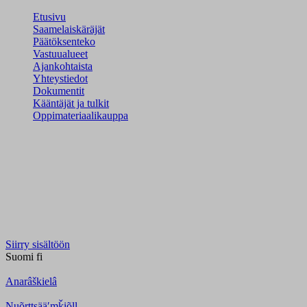
Etusivu
Saamelaiskäräjät
Päätöksenteko
Vastuualueet
Ajankohtaista
Yhteystiedot
Dokumentit
Kääntäjät ja tulkit
Oppimateriaalikauppa
Siirry sisältöön
Suomi
fi
Anarâškielâ
Nuõrttsääʹmǩiõll