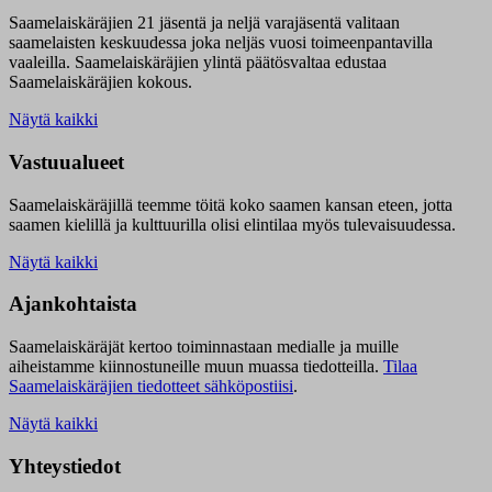
Saamelaiskäräjien 21 jäsentä ja neljä varajäsentä valitaan
saamelaisten keskuudessa joka neljäs vuosi toimeenpantavilla
vaaleilla. Saamelaiskäräjien ylintä päätösvaltaa edustaa
Saamelaiskäräjien kokous.
Näytä kaikki
Vastuualueet
Saamelaiskäräjillä t
eemme töitä koko saamen kansan eteen, jotta
saamen kielillä ja kulttuurilla olisi elintilaa myös tulevaisuudessa.
Näytä kaikki
Ajankohtaista
Saamelaiskäräjät kertoo toiminnastaan medialle ja muille
aiheistamme kiinnostuneille muun muassa tiedotteilla.
Tilaa
Saamelaiskäräjien tiedotteet sähköpostiisi
.
Näytä kaikki
Yhteystiedot