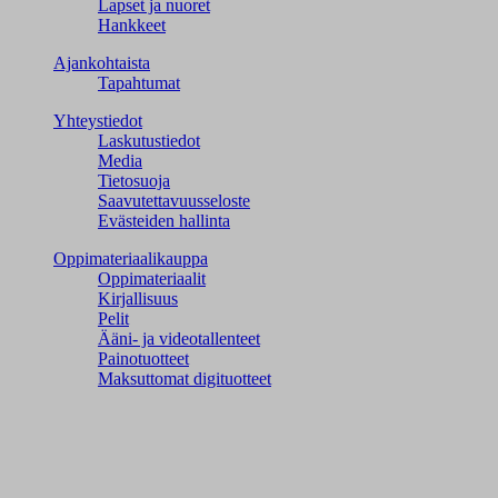
Lapset ja nuoret
Hankkeet
Ajankohtaista
Tapahtumat
Yhteystiedot
Laskutustiedot
Media
Tietosuoja
Saavutettavuusseloste
Evästeiden hallinta
Oppimateriaalikauppa
Oppimateriaalit
Kirjallisuus
Pelit
Ääni- ja videotallenteet
Painotuotteet
Maksuttomat digituotteet