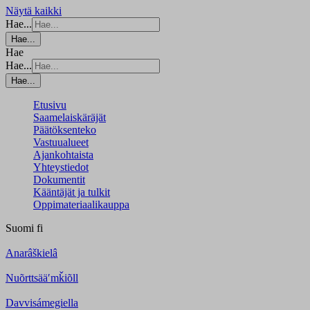
Näytä kaikki
Hae...
Hae...
Hae
Hae...
Hae...
Etusivu
Saamelaiskäräjät
Päätöksenteko
Vastuualueet
Ajankohtaista
Yhteystiedot
Dokumentit
Kääntäjät ja tulkit
Oppimateriaalikauppa
Suomi
fi
Anarâškielâ
Nuõrttsääʹmǩiõll
Davvisámegiella