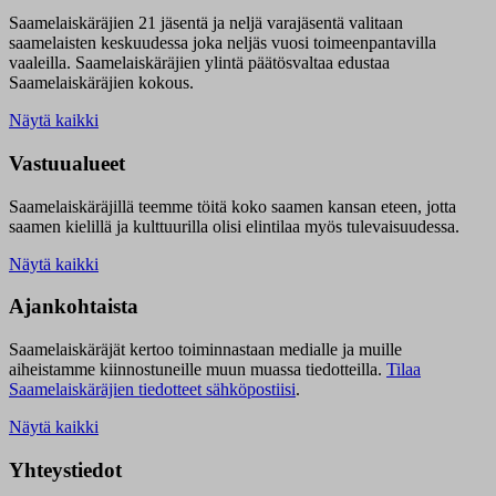
Saamelaiskäräjien 21 jäsentä ja neljä varajäsentä valitaan
saamelaisten keskuudessa joka neljäs vuosi toimeenpantavilla
vaaleilla. Saamelaiskäräjien ylintä päätösvaltaa edustaa
Saamelaiskäräjien kokous.
Näytä kaikki
Vastuualueet
Saamelaiskäräjillä t
eemme töitä koko saamen kansan eteen, jotta
saamen kielillä ja kulttuurilla olisi elintilaa myös tulevaisuudessa.
Näytä kaikki
Ajankohtaista
Saamelaiskäräjät kertoo toiminnastaan medialle ja muille
aiheistamme kiinnostuneille muun muassa tiedotteilla.
Tilaa
Saamelaiskäräjien tiedotteet sähköpostiisi
.
Näytä kaikki
Yhteystiedot