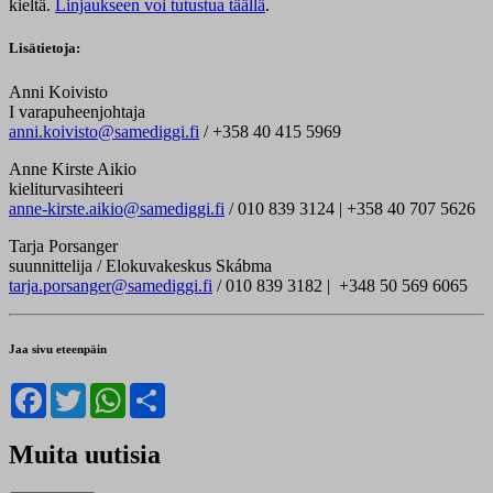
kieltä.
Linjaukseen voi tutustua täällä
.
Lisätietoja:
Anni Koivisto
I varapuheenjohtaja
anni.koivisto@samediggi.fi
/ +358 40 415 5969
Anne Kirste Aikio
kieliturvasihteeri
anne-kirste.aikio@samediggi.fi
/ 010 839 3124 | +358 40 707 5626
Tarja Porsanger
suunnittelija / Elokuvakeskus Skábma
tarja.porsanger@samediggi.fi
/ 010 839 3182 | +348 50 569 6065
Jaa sivu eteenpäin
Facebook
Twitter
WhatsApp
Share
Muita uutisia