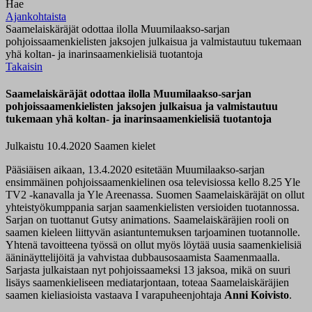
Hae
Ajankohtaista
Saamelaiskäräjät odottaa ilolla Muumilaakso-sarjan
pohjoissaamenkielisten jaksojen julkaisua ja valmistautuu tukemaan
yhä koltan- ja inarinsaamenkielisiä tuotantoja
Takaisin
Saamelaiskäräjät odottaa ilolla Muumilaakso-sarjan
pohjoissaamenkielisten jaksojen julkaisua ja valmistautuu
tukemaan yhä koltan- ja inarinsaamenkielisiä tuotantoja
Julkaistu 10.4.2020
Saamen kielet
Pääsiäisen aikaan, 13.4.2020 esitetään Muumilaakso-sarjan
ensimmäinen pohjoissaamenkielinen osa televisiossa kello 8.25 Yle
TV2 -kanavalla ja Yle Areenassa. Suomen Saamelaiskäräjät on ollut
yhteistyökumppania sarjan saamenkielisten versioiden tuotannossa.
Sarjan on tuottanut Gutsy animations. Saamelaiskäräjien rooli on
saamen kieleen liittyvän asiantuntemuksen tarjoaminen tuotannolle.
Yhtenä tavoitteena työssä on ollut myös löytää uusia saamenkielisiä
ääninäyttelijöitä ja vahvistaa dubbausosaamista Saamenmaalla.
Sarjasta julkaistaan nyt pohjoissaameksi 13 jaksoa, mikä on suuri
lisäys saamenkieliseen mediatarjontaan, toteaa Saamelaiskäräjien
saamen kieliasioista vastaava I varapuheenjohtaja
Anni Koivisto
.