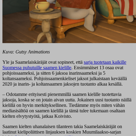
Kuva: Gutsy Animations
Yle ja Saamelaiskäräjät ovat sopineet, että
sarja tuotetaan kaikille
Suomessa puhutuille saamen kielille
. Ensimmäiset 13 osaa ovat
pohjoissaameksi, ja sitten 6 jaksoa inarinsaameksi ja 5
koltansaameksi. Pohjoissaamenkieliset jaksot julkaistaan keväällä
2020 ja inarin- ja koltansaamen jaksojen tuotanto alkaa kesällä.
– Odotamme erityisesti pienemmillä saamen kielille tuotettavia
jaksoja, koska se on jotain aivan uutta. Jokainen uusi tuotanto näillä
kielillä on hyvin merkityksellinen. Tiedämme myös miten vähän
mediasisältöä on saamen kielillä ja tämä tulee tukemaan osaltaan
kielten elvytystyötä, jatkaa Koivisto.
Saamen kielten uhanalaisen tilanteen takia Saamelaiskäräjät on
laatinut kielipoliittisen linjauksen koskien Muumilaakso-sarjan