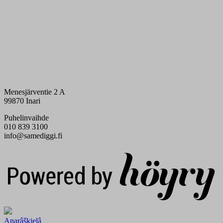
Menesjärventie 2 A
99870 Inari
Puhelinvaihde
010 839 3100
info@samediggi.fi
Digi- ja mainostoimisto Höyry Rovaniemi ja Oulu
Anarâškielâ