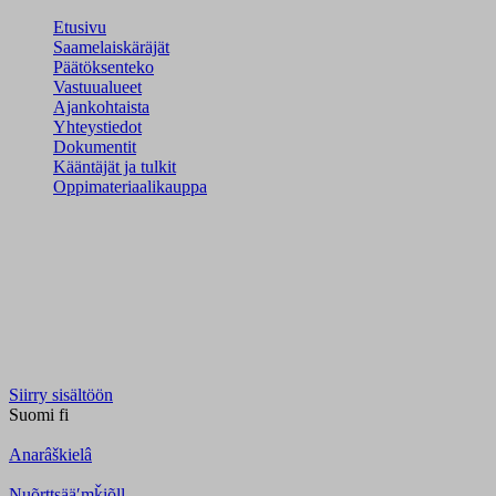
Etusivu
Saamelaiskäräjät
Päätöksenteko
Vastuualueet
Ajankohtaista
Yhteystiedot
Dokumentit
Kääntäjät ja tulkit
Oppimateriaalikauppa
Siirry sisältöön
Suomi
fi
Anarâškielâ
Nuõrttsääʹmǩiõll