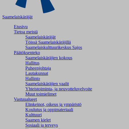
Saamelaiskäräjät
Etusivu
Tietoa meistä
Saamelaiskäräjät
Töissä Saamelaiskäräjillä
Saamelaiskulttuuri­keskus Sajos
Päätöksenteko
Saamelaiskäräjien kokous
Hallitus
Puheenjohtaja
Lautakunnat
Hallinto
Saamelaiskäräjien vaalit
Yhteistoiminta- ja neuvotteluvelvoite
Muut toimielimet
Vastuualueet
Elinkeinot, oikeus ja ympäristö
Koulutus ja oppimateriaali
Kulttuuri
Saamen kielet
Sosiaali ja terveys