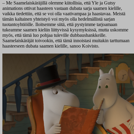
– Me Saamelaiskäräjillä olemme kiitollisia, että Yle ja Gutsy
animations ottivat haasteen vastaan dubata sarja saamen kielille,
vaikka tiedettiin, että se voi olla vaativampaa ja haastavaa. Meistä
tämän kaltainen yhteistyö voi myös olla hedelmällistä sarjan
tuotantoyhtiöille. Iloitsemme siitä, että pystyimme tarjoamaan
tukeamme saamen kieliin liittyvissä kysymyksissä, mutta uskomme
myös, että tämä luo pohjaa tuleville dubbaushankkeille.
Saamelaiskäräjät toivookin, että tämä innoistasi muitakin tarttumaan
haasteeseen dubata saamen kielille, sanoo Koivisto.