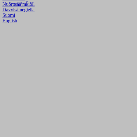
Nuõrttsääʹmǩiõll
Davvisámegiella
Suomi
English