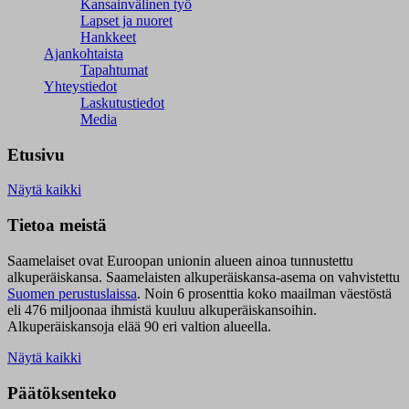
Kansainvälinen työ
Lapset ja nuoret
Hankkeet
Ajankohtaista
Tapahtumat
Yhteystiedot
Laskutustiedot
Media
Etusivu
Näytä kaikki
Tietoa meistä
Saamelaiset ovat Euroopan unionin alueen ainoa tunnustettu
alkuperäiskansa. Saamelaisten alkuperäiskansa-asema on vahvistettu
Suomen perustuslaissa
.
Noin 6 prosenttia koko maailman väestöstä
eli 476 miljoonaa ihmistä kuuluu alkuperäiskansoihin.
Alkuperäiskansoja elää 90 eri valtion alueella.
Näytä kaikki
Päätöksenteko