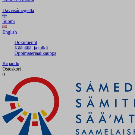
Davvisámegiella
Suomi
English
Dokumentit
Kääntäjät ja tulkit
Oppimateriaalikauppa
Kirjaudu
Ostoskori
0