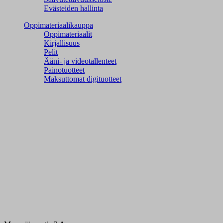
Evästeiden hallinta
Oppimateriaalikauppa
Oppimateriaalit
Kirjallisuus
Pelit
Ääni- ja videotallenteet
Painotuotteet
Maksuttomat digituotteet