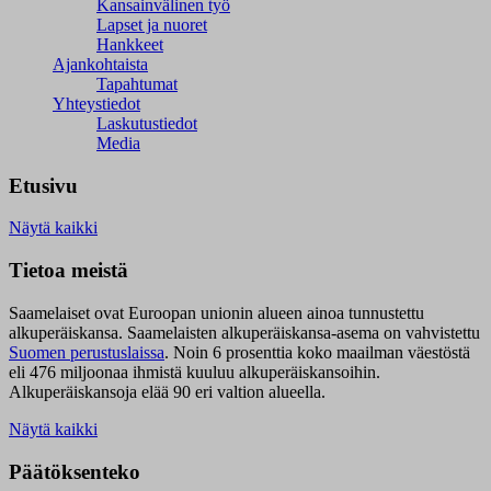
Kansainvälinen työ
Lapset ja nuoret
Hankkeet
Ajankohtaista
Tapahtumat
Yhteystiedot
Laskutustiedot
Media
Etusivu
Näytä kaikki
Tietoa meistä
Saamelaiset ovat Euroopan unionin alueen ainoa tunnustettu
alkuperäiskansa. Saamelaisten alkuperäiskansa-asema on vahvistettu
Suomen perustuslaissa
.
Noin 6 prosenttia koko maailman väestöstä
eli 476 miljoonaa ihmistä kuuluu alkuperäiskansoihin.
Alkuperäiskansoja elää 90 eri valtion alueella.
Näytä kaikki
Päätöksenteko