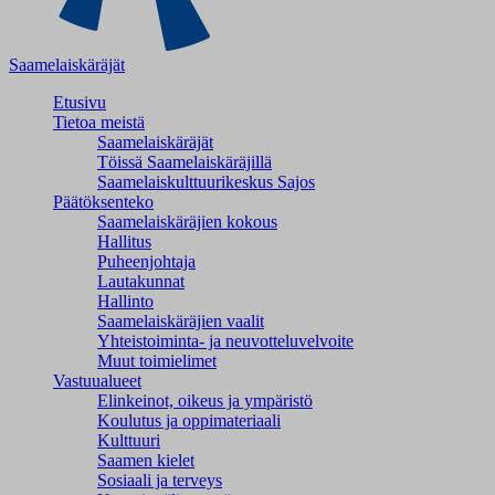
Saamelaiskäräjät
Etusivu
Tietoa meistä
Saamelaiskäräjät
Töissä Saamelaiskäräjillä
Saamelaiskulttuuri­keskus Sajos
Päätöksenteko
Saamelaiskäräjien kokous
Hallitus
Puheenjohtaja
Lautakunnat
Hallinto
Saamelaiskäräjien vaalit
Yhteistoiminta- ja neuvotteluvelvoite
Muut toimielimet
Vastuualueet
Elinkeinot, oikeus ja ympäristö
Koulutus ja oppimateriaali
Kulttuuri
Saamen kielet
Sosiaali ja terveys