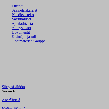
Etusivu
Saamelaiskäräjät
Päätöksenteko
Vastuualueet
Ajankohtaista
Yhteystiedot
Dokumentit
Kääntäjät ja tulkit
Oppimateriaalikauppa
Siirry sisältöön
Suomi
fi
Anarâškielâ
Nuõrttsääʹmǩiõll