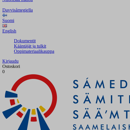
Davvisámegiella
Suomi
English
Dokumentit
Kääntäjät ja tulkit
Oppimateriaalikauppa
Kirjaudu
Ostoskori
0