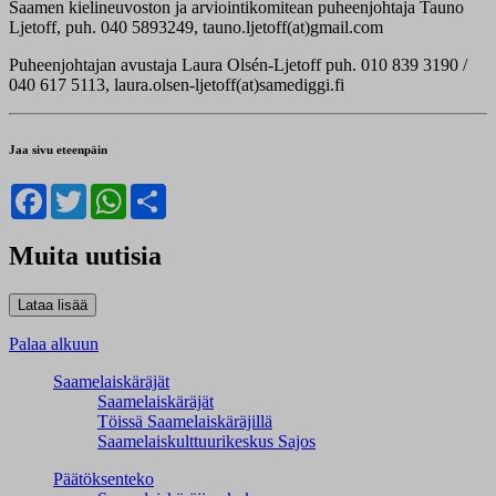
Saamen kielineuvoston ja arviointikomitean puheenjohtaja Tauno
Ljetoff, puh. 040 5893249, tauno.ljetoff(at)gmail.com
Puheenjohtajan avustaja Laura Olsén-Ljetoff puh. 010 839 3190 /
040 617 5113, laura.olsen-ljetoff(at)samediggi.fi
Jaa sivu eteenpäin
Facebook
Twitter
WhatsApp
Share
Muita uutisia
Palaa alkuun
Saamelaiskäräjät
Saamelaiskäräjät
Töissä Saamelaiskäräjillä
Saamelaiskulttuuri­keskus Sajos
Päätöksenteko