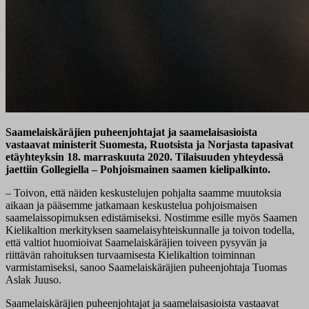
Saamelaiskäräjien puheenjohtajat ja saamelaisasioista
vastaavat ministerit Suomesta, Ruotsista ja Norjasta tapasivat
etäyhteyksin 18. marraskuuta 2020. Tilaisuuden yhteydessä
jaettiin Gollegiella – Pohjoismainen saamen kielipalkinto.
– Toivon, että näiden keskustelujen pohjalta saamme muutoksia
aikaan ja pääsemme jatkamaan keskustelua pohjoismaisen
saamelaissopimuksen edistämiseksi. Nostimme esille myös Saamen
Kielikaltion merkityksen saamelaisyhteiskunnalle ja toivon todella,
että valtiot huomioivat Saamelaiskäräjien toiveen pysyvän ja
riittävän rahoituksen turvaamisesta Kielikaltion toiminnan
varmistamiseksi, sanoo Saamelaiskäräjien puheenjohtaja Tuomas
Aslak Juuso.
Saamelaiskäräjien puheenjohtajat ja saamelaisasioista vastaavat