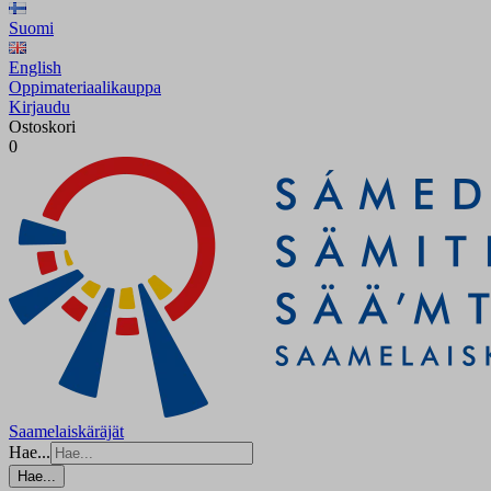
Suomi
English
Oppimateriaalikauppa
Kirjaudu
Ostoskori
0
Saamelaiskäräjät
Hae...
Hae...