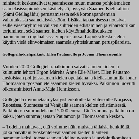
ministerit keskustelivat tapaamisessa muun muassa pohjoismaisen
saamelasissopimuksen käsittelystä, pysyvän Saamen Kielikaltion
(Sámi Giellagáldu) perustamisesta sekä koronapandemian
vaikutuksista saamelaisväestöön. Lisäksi tapaamisessa nousivat
esille väestöryhmien välisten suhteiden edistäminen ja viharetoriikan
torjuminen, sekä saamen kielten käyttömahdollisuuksien
parantaminen digitaalisissa ympäristöissä. Lopuksi keskustelua
käytiin vielä elinvoimaisen saamelaisyhteiskunnan peruspilareista.
Gollegiella-kielipalkinto Ellen Pautamolle ja Joonar Thomassonille
Vuoden 2020 Gollegiella-palkinnon saivat saamen kielen ja
kulttuurin lehtori Ergon Máreha Ánne Elle-Máret, Ellen Pautamo
ansioistaan pohjoissaamen kielen opettajana ja kieliasiantuntija Jonar
Thomasson työstään eteläsaamen kielen hyväksi. Palkinnon luovutti
oikeusministeri Anna-Maja Henriksson.
Gollegiella myönnetään yksityishenkilöille tai yhteisöille Norjassa,
Ruotsissa, Suomessa tai Venäjällä saamen kielten edistämisestä.
Palkinto on suuruudeltaan 15 000 euroa. Tänä vuonna palkittuja on
kaksi, joten summa jaetaan Pautamon ja Thomassonin kesken.
– Todella mahtavaa, että voimme näin muistaa tällaisia henkilöitä,
jotka päivittäin työskentelevät saamen kielten tilanteen
parantamiseksi, toteaa saamen kielineuvoston ja arviointikomitean