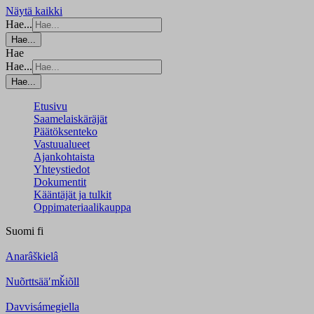
Näytä kaikki
Hae...
Hae...
Hae
Hae...
Hae...
Etusivu
Saamelaiskäräjät
Päätöksenteko
Vastuualueet
Ajankohtaista
Yhteystiedot
Dokumentit
Kääntäjät ja tulkit
Oppimateriaalikauppa
Suomi
fi
Anarâškielâ
Nuõrttsääʹmǩiõll
Davvisámegiella