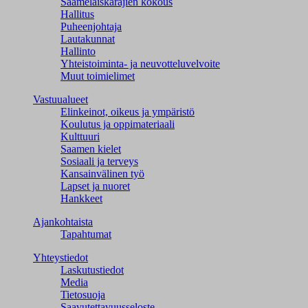
Saamelaiskäräjien kokous
Hallitus
Puheenjohtaja
Lautakunnat
Hallinto
Yhteistoiminta- ja neuvotteluvelvoite
Muut toimielimet
Vastuualueet
Elinkeinot, oikeus ja ympäristö
Koulutus ja oppimateriaali
Kulttuuri
Saamen kielet
Sosiaali ja terveys
Kansainvälinen työ
Lapset ja nuoret
Hankkeet
Ajankohtaista
Tapahtumat
Yhteystiedot
Laskutustiedot
Media
Tietosuoja
Saavutettavuusseloste