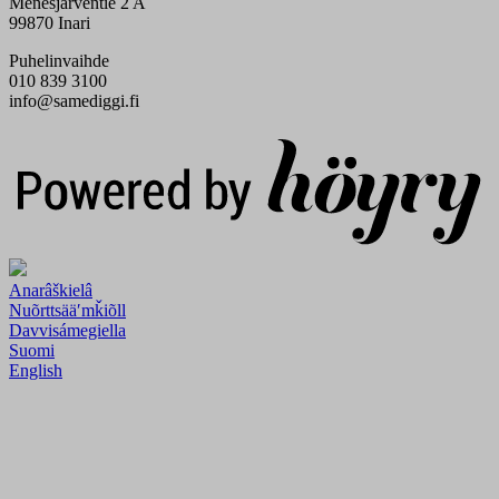
Menesjärventie 2 A
99870 Inari
Puhelinvaihde
010 839 3100
info@samediggi.fi
Digi- ja mainostoimisto Höyry Rovaniemi ja Oulu
Anarâškielâ
Nuõrttsääʹmǩiõll
Davvisámegiella
Suomi
English