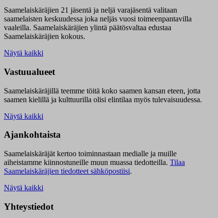
Saamelaiskäräjien 21 jäsentä ja neljä varajäsentä valitaan
saamelaisten keskuudessa joka neljäs vuosi toimeenpantavilla
vaaleilla. Saamelaiskäräjien ylintä päätösvaltaa edustaa
Saamelaiskäräjien kokous.
Näytä kaikki
Vastuualueet
Saamelaiskäräjillä t
eemme töitä koko saamen kansan eteen, jotta
saamen kielillä ja kulttuurilla olisi elintilaa myös tulevaisuudessa.
Näytä kaikki
Ajankohtaista
Saamelaiskäräjät kertoo toiminnastaan medialle ja muille
aiheistamme kiinnostuneille muun muassa tiedotteilla.
Tilaa
Saamelaiskäräjien tiedotteet sähköpostiisi
.
Näytä kaikki
Yhteystiedot