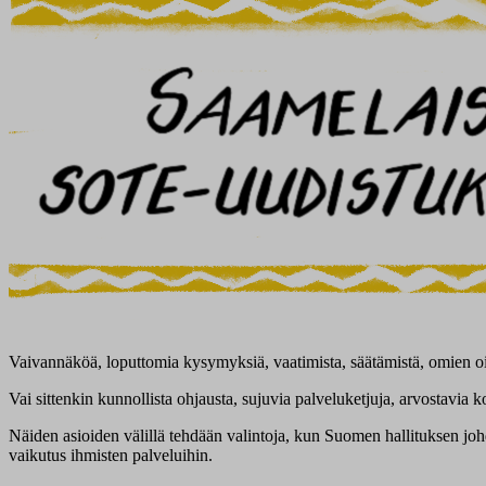
Vaivannäköä, loputtomia kysymyksiä, vaatimista, säätämistä, omien oi
Vai sittenkin kunnollista ohjausta, sujuvia palveluketjuja, arvostavia
Näiden asioiden välillä tehdään valintoja, kun Suomen hallituksen johdo
vaikutus ihmisten palveluihin.