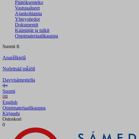
Päätöksenteko
Vastuualueet
Ajankohtaista
Yhteystiedot
Dokumentit
Kääntäjät ja tulkit
Oppimateriaalikauppa
Suomi
fi
Anarâškielâ
Nuõrttsääʹmǩiõll
Davvisámegiella
Suomi
English
Oppimateriaalikauppa
Kirjaudu
Ostoskori
0