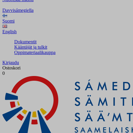
Davvisámegiella
Suomi
English
Dokumentit
Kääntäjät ja tulkit
Oppimateriaalikauppa
Kirjaudu
Ostoskori
0