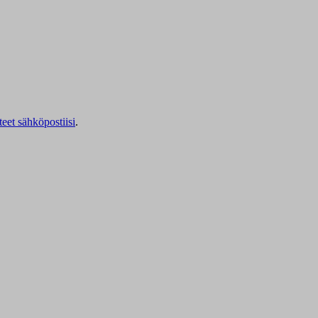
teet sähköpostiisi
.