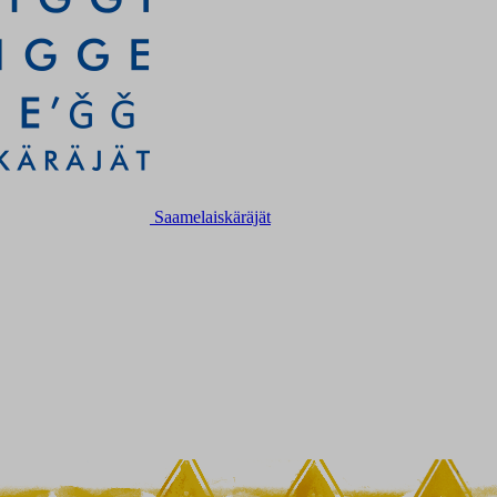
Saamelaiskäräjät