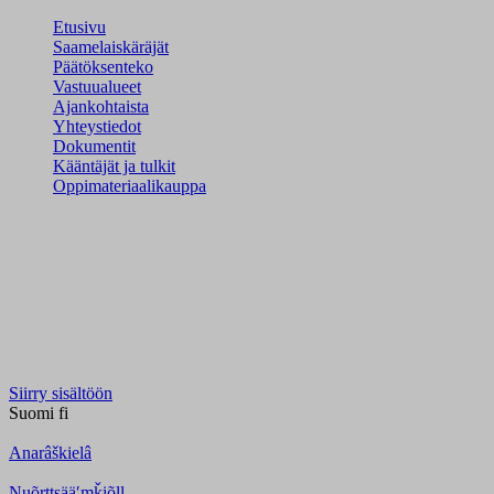
Etusivu
Saamelaiskäräjät
Päätöksenteko
Vastuualueet
Ajankohtaista
Yhteystiedot
Dokumentit
Kääntäjät ja tulkit
Oppimateriaalikauppa
Siirry sisältöön
Suomi
fi
Anarâškielâ
Nuõrttsääʹmǩiõll