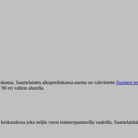
iskansa. Saamelaisten alkuperäiskansa-asema on vahvistettu
Suomen per
0 eri valtion alueella.
n keskuudessa joka neljäs vuosi toimeenpantavilla vaaleilla. Saamelaisk