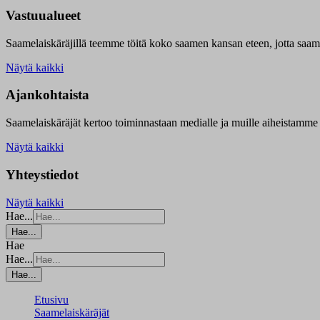
Vastuualueet
Saamelaiskäräjillä t
eemme töitä koko saamen kansan eteen, jotta saamen 
Näytä kaikki
Ajankohtaista
Saamelaiskäräjät kertoo toiminnastaan medialle ja muille aiheistamme 
Näytä kaikki
Yhteystiedot
Näytä kaikki
Hae...
Hae...
Hae
Hae...
Hae...
Etusivu
Saamelaiskäräjät