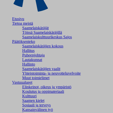
Etusivu
Tietoa meistä
Saamelaiskäräjät
Töissä Saamelaiskäräjillä
Saamelaiskulttuuri­keskus Sajos
Päätöksenteko
Saamelaiskäräjien kokous
Hallitus
Puheenjohtaja
Lautakunnat
Hallinto
Saamelaiskäräjien vaalit
Yhteistoiminta- ja neuvotteluvelvoite
Muut toimielimet
Vastuualueet
Elinkeinot, oikeus ja ympäristö
Koulutus ja oppimateriaali
Kulttuuri
Saamen kielet
Sosiaali ja terveys
Kansainvälinen työ