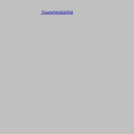
Saamelaiskäräjät