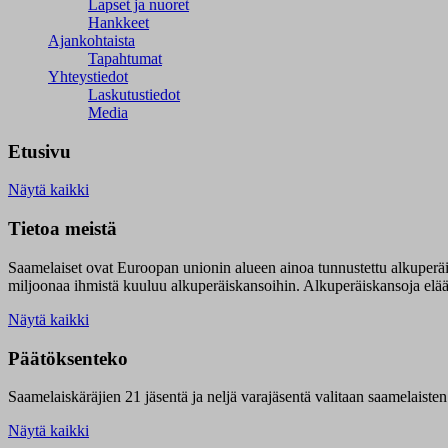
Lapset ja nuoret
Hankkeet
Ajankohtaista
Tapahtumat
Yhteystiedot
Laskutustiedot
Media
Etusivu
Näytä kaikki
Tietoa meistä
Saamelaiset ovat Euroopan unionin alueen ainoa tunnustettu alkuperä
miljoonaa ihmistä kuuluu alkuperäiskansoihin. Alkuperäiskansoja elää 9
Näytä kaikki
Päätöksenteko
Saamelaiskäräjien 21 jäsentä ja neljä varajäsentä valitaan saamelaiste
Näytä kaikki