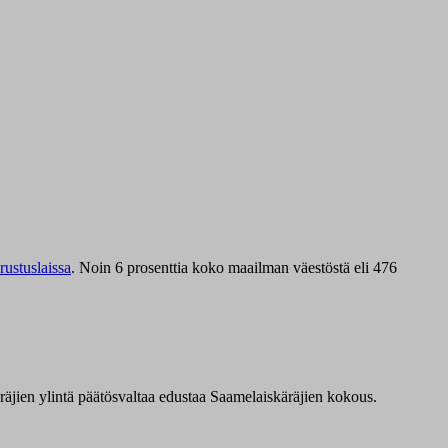
ustuslaissa
.
Noin 6 prosenttia koko maailman väestöstä eli 476
äräjien ylintä päätösvaltaa edustaa Saamelaiskäräjien kokous.