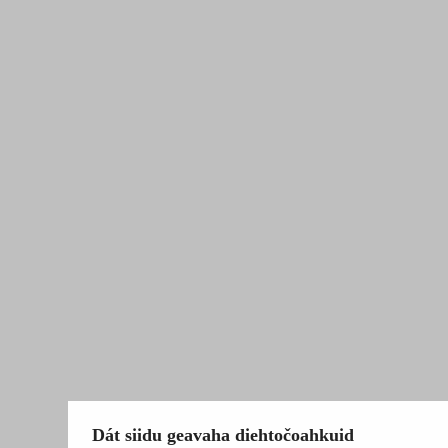
Dát siidu geavaha diehtočoahkuid