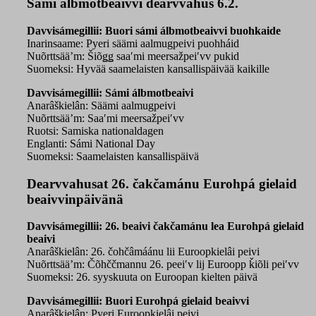
Sámi álbmotbeaivvi dearvvahus 6.2.
Davvisámegillii: Buori sámi álbmotbeaivvi buohkaide
Inarinsaame: Pyeri säämi aalmugpeivi puohháid
Nuõrttsää’m: Šiõǥǥ saaʹmi meersažpeiʹvv pukid
Suomeksi: Hyvää saamelaisten kansallispäivää kaikille
Davvisámegillii: Sámi álbmotbeaivi
Anarâškielân: Säämi aalmugpeivi
Nuõrttsää’m: Saaʹmi meersažpeiʹvv
Ruotsi: Samiska nationaldagen
Englanti: Sámi National Day
Suomeksi: Saamelaisten kansallispäivä
Dearvvahusat 26. čakčamánu Eurohpá gielaid
beaivvinpäivänä
Davvisámegillii:
26. beaivi čakčamánu lea Eurohpá gielaid
beaivi
Anarâškielân: 26. čohčâmáánu lii Euroopkielâi peivi
Nuõrttsää’m: Čõhččmannu 26. peeiʹv lij Euroopp ǩiõli peiʹvv
Suomeksi: 26. syyskuuta on Euroopan kielten päivä
Davvisámegillii: Buori Eurohpá gielaid beaivvi
Anarâškielân: Pyeri Euroopkielâi peivi