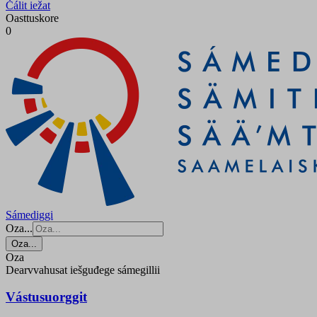
Čálit iežat
Oasttuskore
0
Sámediggi
Oza...
Oza...
Oza
Dearvvahusat iešguđege sámegillii
Vástusuorggit