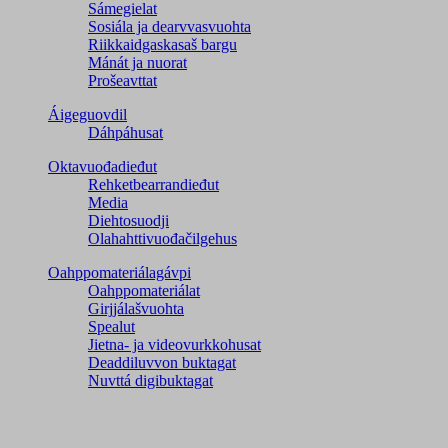
Sámegielat
Sosiála ja dearvvasvuohta
Riikkaidgaskasaš bargu
Mánát ja nuorat
Prošeavttat
Áigeguovdil
Dáhpáhusat
Oktavuođadieđut
Rehketbearrandieđut
Media
Diehtosuodji
Olahahttivuođačilgehus
Oahppomateriálagávpi
Oahppomateriálat
Girjjálašvuohta
Spealut
Jietna- ja videovurkkohusat
Deaddiluvvon buktagat
Nuvttá digibuktagat