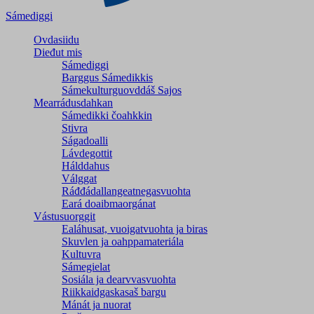
Sámediggi
Ovdasiidu
Dieđut mis
Sámediggi
Barggus Sámedikkis
Sámekulturguovddáš Sajos
Mearrádusdahkan
Sámedikki čoahkkin
Stivra
Ságadoalli
Lávdegottit
Hálddahus
Válggat
Ráđđádallangeatnegas­vuohta
Eará doaibmaorgánat
Vástusuorggit
Ealáhusat, vuoigatvuohta ja biras
Skuvlen ja oahppamateriála
Kultuvra
Sámegielat
Sosiála ja dearvvasvuohta
Riikkaidgaskasaš bargu
Mánát ja nuorat