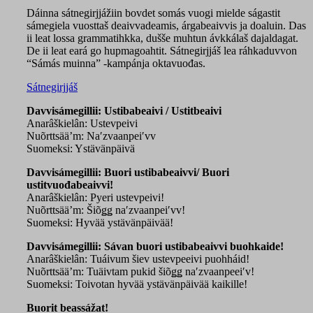
Dáinna sátnegirjjážiin bovdet somás vuogi mielde ságastit
sámegiela vuosttaš deaivvadeamis, árgabeaivvis ja doaluin. Das
ii leat lossa grammatihkka, dušše muhtun ávkkálaš dajaldagat.
De ii leat eará go hupmagoahtit. Sátnegirjjáš lea ráhkaduvvon
“Sámás muinna” -kampánja oktavuođas.
Sátnegirjjáš
Davvisámegillii: Ustibabeaivi / Ustitbeaivi
Anarâškielân: Ustevpeivi
Nuõrttsää’m: Naʹzvaanpeiʹvv
Suomeksi: Ystävänpäivä
Davvisámegillii: Buori ustibabeaivvi/ Buori
ustitvuođabeaivvi!
Anarâškielân: Pyeri ustevpeivi!
Nuõrttsää’m: Šiõǥǥ naʹzvaanpeiʹvv!
Suomeksi: Hyvää ystävänpäivää!
Davvisámegillii: Sávan buori ustibabeaivvi buohkaide!
Anarâškielân: Tuáivum šiev ustevpeeivi puohháid!
Nuõrttsää’m: Tuäivtam pukid šiõǥǥ naʹzvaanpeeiʹv!
Suomeksi: Toivotan hyvää ystävänpäivää kaikille!
Buorit beassážat!