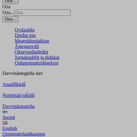
Oza...
Oza
Oza...
Oza...
Ovdasiidu
Dieđut mis
Mearrádusdahkan
Áigeguovdil
Oktavuođadieđut
Jorgaleaddjit ja dulkkat
Oahppomateriálagávpi
Davvisámegiella
dav
Anarâškielâ
Nuõrttsääʹmǩiõll
Davvisámegiella
Suomi
English
Oppimateriaalikauppa