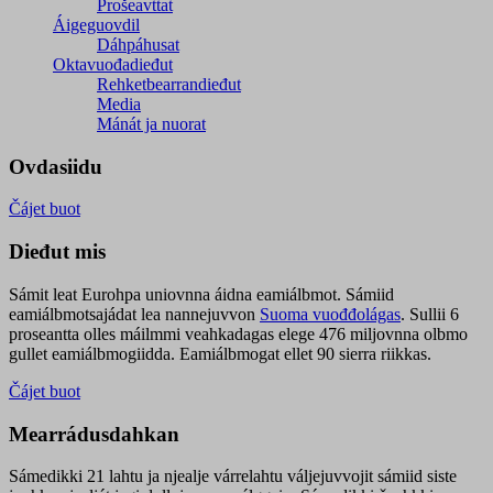
Prošeavttat
Áigeguovdil
Dáhpáhusat
Oktavuođadieđut
Rehketbearrandieđut
Media
Mánát ja nuorat
Ovdasiidu
Čájet buot
Dieđut mis
Sámit leat Eurohpa uniovnna áidna eamiálbmot. Sámiid
eamiálbmotsajádat lea nannejuvvon
Suoma vuođđolágas
. Sullii 6
proseantta olles máilmmi veahkadagas elege 476 miljovnna olbmo
gullet eamiálbmogiidda. Eamiálbmogat ellet 90 sierra riikkas.
Čájet buot
Mearrádusdahkan
Sámedikki 21 lahtu ja njealje várrelahtu váljejuvvojit sámiid siste