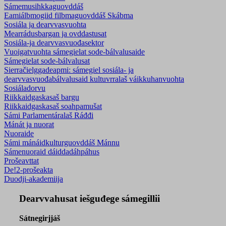
Sámemusihkkaguovddáš
Eamiálbmogiid filbmaguovddáš Skábma
Sosiála ja dearvvasvuohta
Mearrádusbargan ja ovddastusat
Sosiála-ja dearvvasvuođasektor
Vuoigatvuohta sámegielat sode-bálvalusaide
Sámegielat sode-bálvalusat
Sierračielggadeapmi: sámegiel sosiála- ja
dearvvasvuođabálvalusaid kultuvrralaš váikkuhanvuohta
Sosiáladorvu
Riikkaidgaskasaš bargu
Riikkaidgaskasaš soahpamušat
Sámi Parlamentáralaš Ráđđi
Mánát ja nuorat
Nuoraide
Sámi mánáidkulturguovddáš Mánnu
Sámenuoraid dáiddadáhpáhus
Prošeavttat
De!2-prošeakta
Duodji-akademiija
Dearvvahusat iešguđege sámegillii
Sátnegirjjáš