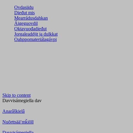
Ovdasiidu
Dieđut mis
Mearrádusdahkan
Áigeguovdil
Oktavuođadieđut
Jorgaleaddjit ja dulkkat
Oahppomateriálagávpi
Skip to content
Davvisámegiella
dav
Anarâškielâ
Nuõrttsääʹmǩiõll
Davvisámegiella