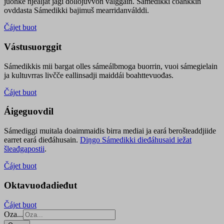
juohke njealját jagi dollojuvvon válggain. Sámedikki čoahkkin
ovddasta Sámedikki bajimuš mearridanválddi.
Čájet buot
Vástusuorggit
Sámedikkis mii bargat olles sámeálbmoga buorrin, vuoi sámegielain
ja kultuvrras livčče eallinsadji maiddái boahttevuođas.
Čájet buot
Áigeguovdil
Sámediggi muitala doaimmaidis birra mediai ja eará berošteaddjiide
earret eará dieđáhusain.
Diŋgo Sámedikki dieđáhusaid iežat
šleađgapostii
.
Čájet buot
Oktavuođadieđut
Čájet buot
Oza...