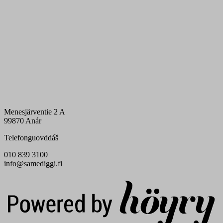
Menesjärventie 2 A
99870 Anár
Telefonguovddáš
010 839 3100
info@samediggi.fi
Digi- ja mainostoimisto Höyry Rovaniemi ja Oulu