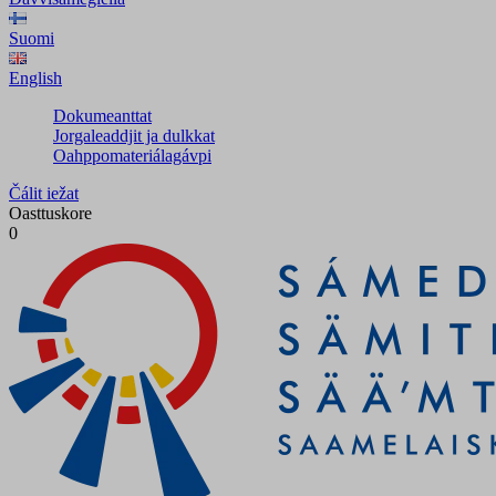
Suomi
English
Dokumeanttat
Jorgaleaddjit ja dulkkat
Oahppomateriálagávpi
Čálit iežat
Oasttuskore
0