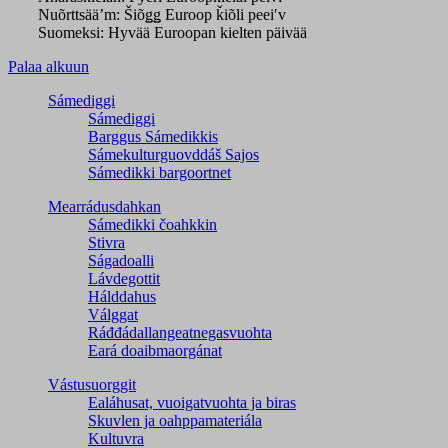
Nuõrttsää’m: Šiõǥǥ Euroop ǩiõli peeiʹv
Suomeksi: Hyvää Euroopan kielten päivää
Palaa alkuun
Sámediggi
Sámediggi
Barggus Sámedikkis
Sámekulturguovddáš Sajos
Sámedikki bargoortnet
Mearrádusdahkan
Sámedikki čoahkkin
Stivra
Ságadoalli
Lávdegottit
Hálddahus
Válggat
Ráđđádallangeatnegas­vuohta
Eará doaibmaorgánat
Vástusuorggit
Ealáhusat, vuoigatvuohta ja biras
Skuvlen ja oahppamateriála
Kultuvra