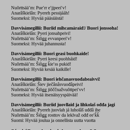
Nuõrttsää’m: Pueʹrr eʹjjpeeiʹv!
Anarâškielân: Pyereh pessijááh!
Suomeksi: Hyvää pääsiäistä!
Davvisámegillii: Buriid mihcamáraid!/ Buori jonssoha!
Anarâškielân: Pyeri jonsahpeivi!
Nuõrttsää’m: Šiõǥǥ evvanpeeiʹv!
Suomeksi: Hyvää juhannusta!
Davvisámegillii: Buori geasi buohkaide!
Anarâškielân: Pyeri keesi puohháid!
Nuõrttsää’m: Šiõǥǥ ǩieʹss pukid!
Suomeksi: Hyvää kesää kaikille!
Davvisámegillii: Buori iehčanasvuođabeaivvi!
Anarâškielân: Šiev jiečânâsvuođâpeivi!
Nuõrttsää’m: Šiõǥǥ jiõččnažvuõttpeiʹvv!
Suomeksi: Hyvää itsenäisyyspäivää!
Davvisámegillii: Buriid juovllaid ja lihkolaš ođđa jagi
Anarâškielân: Pyereh juovlah já luholâš uđđâ ihe
Nuõrttsää’m: Šiõǥǥ rosttov da leklvaž ođđ eeʹǩǩ
Suomi: Hyvää joulua ja onnellista uutta vuotta