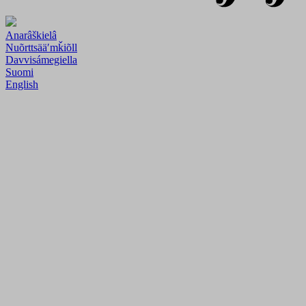
Anarâškielâ
Nuõrttsääʹmǩiõll
Davvisámegiella
Suomi
English