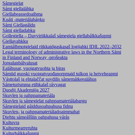
Sámegielat
Sámi giellaláhka
Giellabeassedoaibma
Kuáti -materiálabáŋku
Sámi Giellagáldu
Sámi gielladahku
Gollegiella – Davviriikkalaš sámegiela giellabálkkašupmi
Giellavahkku
Eamiálbmotgielaid riikkaidgaskasaš logijahki IDIL 2022–2032
Legal terminology of administrative laws in the Northern Sámi
in Finland and Norway -prošeakta
Jorgalanbálvalusat
Ealáhusat, vuoigatvuohta ja biras
Sámiid guoski vuoigatvuođanorpmaid tulkon ja heiveheapmi
Vásttolaš ja ehtalaččat suvdilis sámemátkeealáhus
Sámeturismma etihkalaš rávvagat
Duodji Akademiija 2027
Skuvlen ja oahppamateriála
Skuvlen ja sámegielat oahppamateriálabargu
Sámegielaid gáiddusoahpahusa fidnu
Skuvlen- ja oahppamateriála­doaimmahat
Diehtu sámeáššiin oahpahusa várás
Kultuvra
Kulturmearreruhta
Kulturbálkkašupmi