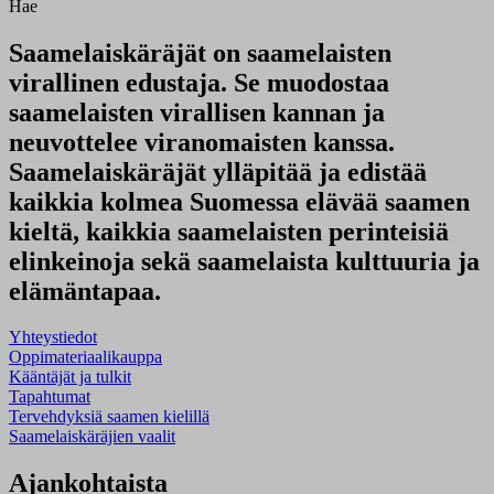
Hae
Saamelaiskäräjät on saamelaisten
virallinen edustaja. Se muodostaa
saamelaisten virallisen kannan ja
neuvottelee viranomaisten kanssa.
Saamelaiskäräjät ylläpitää ja edistää
kaikkia kolmea Suomessa elävää saamen
kieltä, kaikkia saamelaisten perinteisiä
elinkeinoja sekä saamelaista kulttuuria ja
elämäntapaa.
Yhteystiedot
Oppimateriaalikauppa
Kääntäjät ja tulkit
Tapahtumat
Tervehdyksiä saamen kielillä
Saamelaiskäräjien vaalit
Ajankohtaista