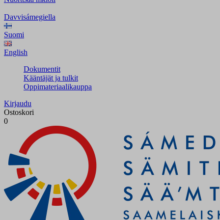
Davvisámegiella
Suomi
English
Dokumentit
Kääntäjät ja tulkit
Oppimateriaalikauppa
Kirjaudu
Ostoskori
0