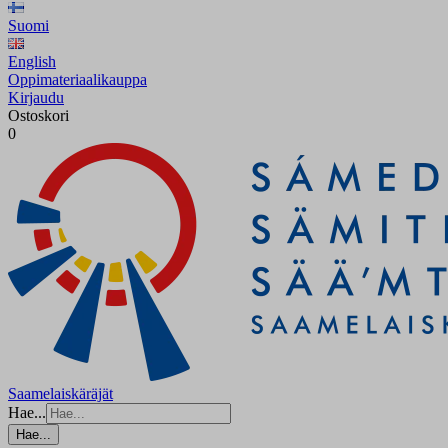
Suomi
English
Oppimateriaalikauppa
Kirjaudu
Ostoskori
0
Saamelaiskäräjät
Hae...
Hae...