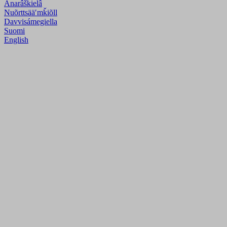
Anarâškielâ
Nuõrttsääʹmǩiõll
Davvisámegiella
Suomi
English