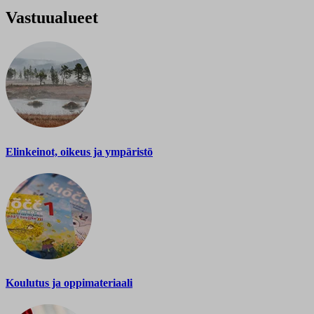
Vastuualueet
Elinkeinot, oikeus ja ympäristö
Koulutus ja oppimateriaali