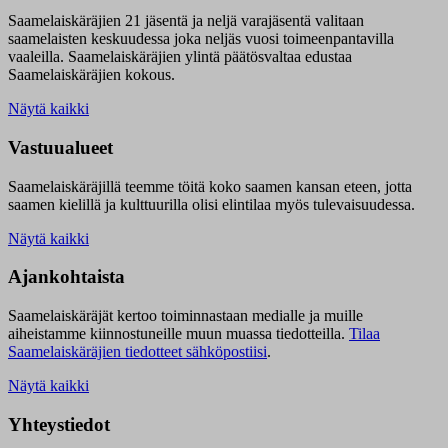
Saamelaiskäräjien 21 jäsentä ja neljä varajäsentä valitaan
saamelaisten keskuudessa joka neljäs vuosi toimeenpantavilla
vaaleilla. Saamelaiskäräjien ylintä päätösvaltaa edustaa
Saamelaiskäräjien kokous.
Näytä kaikki
Vastuualueet
Saamelaiskäräjillä t
eemme töitä koko saamen kansan eteen, jotta
saamen kielillä ja kulttuurilla olisi elintilaa myös tulevaisuudessa.
Näytä kaikki
Ajankohtaista
Saamelaiskäräjät kertoo toiminnastaan medialle ja muille
aiheistamme kiinnostuneille muun muassa tiedotteilla.
Tilaa
Saamelaiskäräjien tiedotteet sähköpostiisi
.
Näytä kaikki
Yhteystiedot