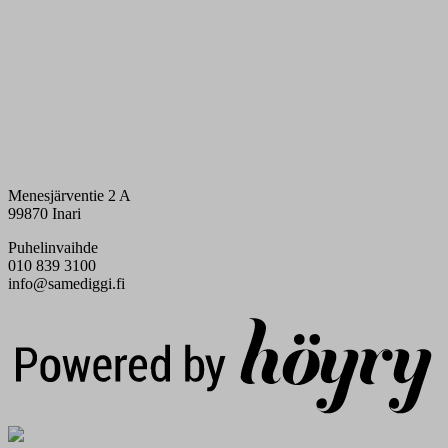
Menesjärventie 2 A
99870 Inari
Puhelinvaihde
010 839 3100
info@samediggi.fi
Digi- ja mainostoimisto Höyry Rovaniemi ja Oulu