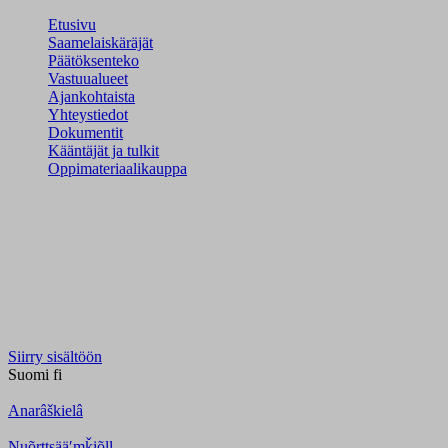
Etusivu
Saamelaiskäräjät
Päätöksenteko
Vastuualueet
Ajankohtaista
Yhteystiedot
Dokumentit
Kääntäjät ja tulkit
Oppimateriaalikauppa
Siirry sisältöön
Suomi
fi
Anarâškielâ
Nuõrttsääʹmǩiõll