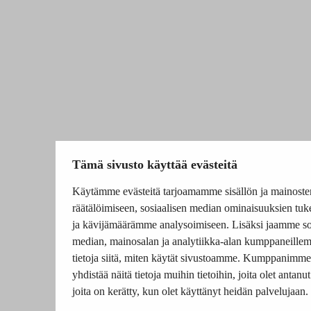
Tämä sivusto käyttää evästeitä
Käytämme evästeitä tarjoamamme sisällön ja mainoste
räätälöimiseen, sosiaalisen median ominaisuuksien tu
ja kävijämäärämme analysoimiseen. Lisäksi jaamme so
median, mainosalan ja analytiikka-alan kumppaneille
tietoja siitä, miten käytät sivustoamme. Kumppanimme
yhdistää näitä tietoja muihin tietoihin, joita olet antanut 
joita on kerätty, kun olet käyttänyt heidän palvelujaan.