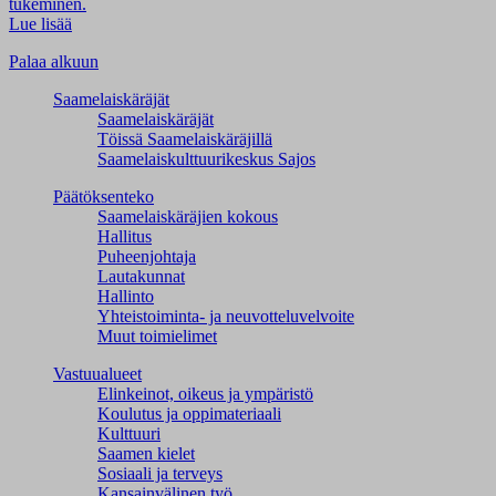
tukeminen.
Lue lisää
Palaa alkuun
Saamelaiskäräjät
Saamelaiskäräjät
Töissä Saamelaiskäräjillä
Saamelaiskulttuuri­keskus Sajos
Päätöksenteko
Saamelaiskäräjien kokous
Hallitus
Puheenjohtaja
Lautakunnat
Hallinto
Yhteistoiminta- ja neuvotteluvelvoite
Muut toimielimet
Vastuualueet
Elinkeinot, oikeus ja ympäristö
Koulutus ja oppimateriaali
Kulttuuri
Saamen kielet
Sosiaali ja terveys
Kansainvälinen työ