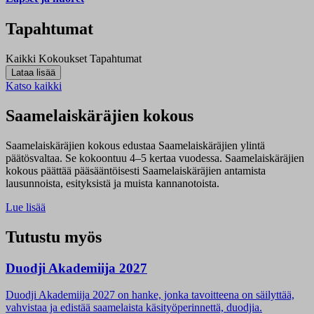
Tapahtumat
Kaikki
Kokoukset
Tapahtumat
Katso kaikki
Saamelaiskäräjien kokous
Saamelaiskäräjien kokous edustaa Saamelaiskäräjien ylintä
päätösvaltaa. Se kokoontuu 4–5 kertaa vuodessa. Saamelaiskäräjien
kokous päättää pääsääntöisesti Saamelaiskäräjien antamista
lausunnoista, esityksistä ja muista kannanotoista.
Lue lisää
Tutustu myös
Duodji Akademiija 2027
Duodji Akademiija 2027 on hanke, jonka tavoitteena on säilyttää,
vahvistaa ja edistää saamelaista käsityöperinnettä, duodjia.