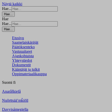
Näytä kaikki
Hae...
Hae...
Hae
Hae...
Hae...
Etusivu
Saamelaiskäräjät
Päätöksenteko
Vastuualueet
Ajankohtaista
Yhteystiedot
Dokumentit
Kääntäjät ja tulkit
Oppimateriaalikauppa
Suomi
fi
Anarâškielâ
Nuõrttsääʹmǩiõll
Davvisámegiella