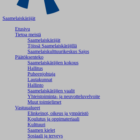
Saamelaiskäräjät
Etusivu
Tietoa meistä
Saamelaiskäräjät
Töissä Saamelaiskäräjillä
Saamelaiskulttuuri­keskus Sajos
Päätöksenteko
Saamelaiskäräjien kokous
Hallitus
Puheenjohtaja
Lautakunnat
Hallinto
Saamelaiskäräjien vaalit
Yhteistoiminta- ja neuvotteluvelvoite
Muut toimielimet
Vastuualueet
Elinkeinot, oikeus ja ympäristö
Koulutus ja oppimateriaali
Kulttuuri
Saamen kielet
Sosiaali ja terveys