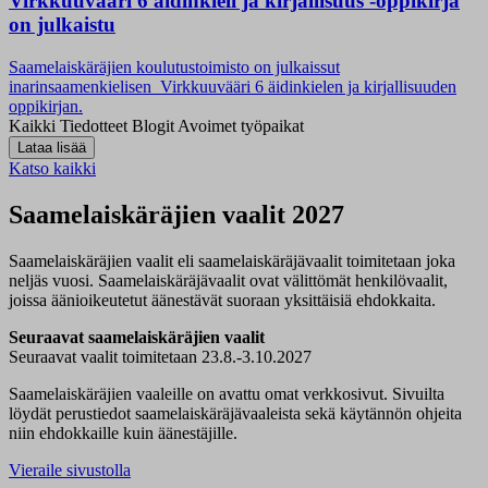
Virkkuuvääri 6 äidinkieli ja kirjallisuus -oppikirja
on julkaistu
Saamelaiskäräjien koulutustoimisto on julkaissut
inarinsaamenkielisen Virkkuuvääri 6 äidinkielen ja kirjallisuuden
oppikirjan.
Kaikki
Tiedotteet
Blogit
Avoimet työpaikat
Katso kaikki
Saamelaiskäräjien vaalit 2027
Saamelaiskäräjien vaalit eli saamelaiskäräjävaalit toimitetaan joka
neljäs vuosi. Saamelaiskäräjävaalit ovat välittömät henkilövaalit,
joissa äänioikeutetut äänestävät suoraan yksittäisiä ehdokkaita.
Seuraavat saamelaiskäräjien vaalit
Seuraavat vaalit toimitetaan 23.8.-3.10.2027
Saamelaiskäräjien vaaleille on avattu omat verkkosivut. Sivuilta
löydät perustiedot saamelaiskäräjävaaleista sekä käytännön ohjeita
niin ehdokkaille kuin äänestäjille.
Vieraile sivustolla