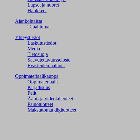
Lapset ja nuoret
Hankkeet
Ajankohtaista
Tapahtumat
Yhteystiedot
Laskutustiedot
Media
Tietosuoja
Saavutettavuusseloste
Evästeiden hallinta
Oppimateriaalikauppa
Oppimateriaalit
Kirjallisuus
Pelit
Ääni- ja videotallenteet
Painotuotteet
Maksuttomat digituotteet