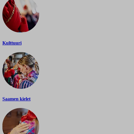
Kulttuuri
Saamen kielet