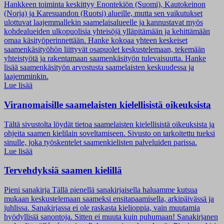
Hankkeen toiminta keskittyy Enontekiön (Suomi), Kautokeinon
(Norja) ja Karesuandon (Ruotsi) alueille, mutta sen vaikutukset
ulottuvat laajemmallekin saamelaisalueelle ja kannustavat myös
kohdealueiden ulkopuolisia yhteisöjä ylläpitämään ja kehittämään
omaa käsityöperinnettään. Hanke kokoaa yhteen keskeiset
saamenkäsityöhön liittyvät osapuolet keskustelemaan, tekemään
yhteistyötä ja rakentamaan saamenkäsityön tulevaisuutta. Hanke
lisää saamenkäsityön arvostusta saamelaisten keskuudessa ja
laajemminkin.
Lue lisää
Viranomaisille saamelaisten kielellisistä oikeuksista
Tältä sivustolta löydät tietoa saamelaisten kielellisistä oikeuksista ja
ohjeita saamen kielilain soveltamiseen. Sivusto on tarkoitettu tueksi
sinulle, joka työskentelet saamenkielisten palveluiden parissa.
Lue lisää
Tervehdyksiä saamen kielillä
Pieni sanakirja Tällä pienellä sanakirjaisella haluamme kutsua
mukaan keskustelemaan saameksi ensitapaamisella, arkipäivässä ja
juhlissa. Sanakirjassa ei ole raskasta kielioppia, vain muutamia
hyödyllisiä sanontoja. Sitten ei muuta kuin puhumaan! Sanakirjanen