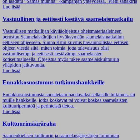
on laadittu “Sámás muinna” -kampanjan yhteydessä. Pieni sanakirja
Lue lisää
Vastuullinen ja eettisesti kestävä saamelaismatkailu
Vastuullisen matkailijan kävijäohjeistus oheismateriaaleineen
perustuu Saamelaiskäräjien hyväksymään saamelaismatkailun
eettiseen ohjeeseen. Sunna Kitin kuvitus havainnollistaa eettisen
ohjeen viestiä siitä, miten toimia, jotta tulevaisuus olisi
vastuullisempi ja eettisesti kestävämpi saamelaisten
kotiseutualueella. Ohjeistus myös tukee saamelaiskulttuurin
ylläpidon jatkuvuutta.
Lue lisää
Ennakkosuostumus tutkimushankkeille
Ennakkosuostumusta suositetaan haettavaksi sellaisille tutkimus- tai
muille hankkeille, jotka koskevat tai voivat koskea saamelaisten
kulttuuriperintöä ja perinteistä tietoa.
Lue lisää
Kulttuurimääräraha
Saamenkielisen kulttuurin ja saamelaisjärjestöjen toiminnan