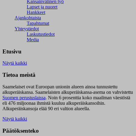
Kansainvälinen työ
Lapset ja nuoret
Hankkeet
Ajankohtaista
Tapahtumat
Yhteystiedot
Laskutustiedot
Media
Etusivu
Näytä kaikki
Tietoa meistä
Saamelaiset ovat Euroopan unionin alueen ainoa tunnustettu
alkuperäiskansa. Saamelaisten alkuperäiskansa-asema on vahvistettu
Suomen perustuslaissa
.
Noin 6 prosenttia koko maailman väestöstä
eli 476 miljoonaa ihmistä kuuluu alkuperäiskansoihin.
Alkuperäiskansoja elää 90 eri valtion alueella.
Näytä kaikki
Päätöksenteko