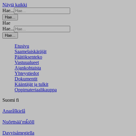
Näytä kaikki
Hae...
Hae...
Hae
Hae...
Hae...
Etusivu
Saamelaiskäräjät
Päätöksenteko
Vastuualueet
Ajankohtaista
Yhteystiedot
Dokumentit
Kääntäjät ja tulkit
Oppimateriaalikauppa
Suomi
fi
Anarâškielâ
Nuõrttsääʹmǩiõll
Davvisámegiella