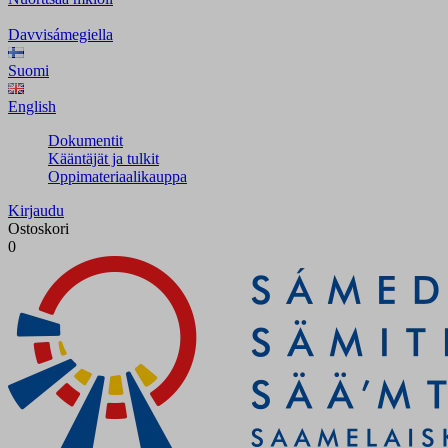
Davvisámegiella
Suomi
English
Dokumentit
Kääntäjät ja tulkit
Oppimateriaalikauppa
Kirjaudu
Ostoskori
0