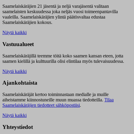
Saamelaiskäräjien 21 jäsentä ja neljä varajäsentä valitaan
saamelaisten keskuudessa joka neljäs vuosi toimeenpantavilla
vaaleilla. Saamelaiskäräjien ylintä päätösvaltaa edustaa
Saamelaiskäräjien kokous.
Näytä kaikki
Vastuualueet
Saamelaiskäräjillä t
eemme töitä koko saamen kansan eteen, jotta
saamen kielillä ja kulttuurilla olisi elintilaa myös tulevaisuudessa.
Näytä kaikki
Ajankohtaista
Saamelaiskäräjät kertoo toiminnastaan medialle ja muille
aiheistamme kiinnostuneille muun muassa tiedotteilla.
Tilaa
Saamelaiskäräjien tiedotteet sähköpostiisi
.
Näytä kaikki
Yhteystiedot