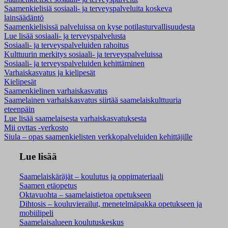
Saamenkielisiä sosiaali- ja terveyspalveluita koskeva
lainsäädäntö
Saamenkielisissä palveluissa on kyse potilasturvallisuudesta
Lue lisää sosiaali- ja terveyspalvelusta
Sosiaali- ja terveyspalveluiden rahoitus
Kulttuurin merkitys sosiaali- ja terveyspalveluissa
Sosiaali- ja terveyspalveluiden kehittäminen
Varhaiskasvatus ja kielipesät
Kielipesät
Saamenkielinen varhaiskasvatus
Saamelainen varhaiskasvatus siirtää saamelaiskulttuuria
eteenpäin
Lue lisää saamelaisesta varhaiskasvatuksesta
Mii ovttas -verkosto
Siula – opas saamenkielisten verkkopalveluiden kehittäjille
Lue lisää
Saamelaiskäräjät – koulutus ja oppimateriaali
Saamen etäopetus
Oktavuohta – saamelaistietoa opetukseen
Dihtosis – kouluvierailut, menetelmäpakka opetukseen ja
mobiilipeli
Saamelaisalueen koulutuskeskus