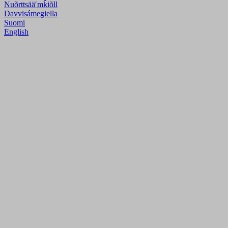
Nuõrttsääʹmǩiõll
Davvisámegiella
Suomi
English