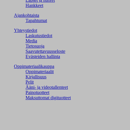
Lapset ja nuoret
Hankkeet
Ajankohtaista
Tapahtumat
Yhteystiedot
Laskutustiedot
Media
Tietosuoja
Saavutettavuusseloste
Evästeiden hallinta
Oppimateriaalikauppa
Oppimateriaalit
Kirjallisuus
Pelit
Ääni- ja videotallenteet
Painotuotteet
Maksuttomat digituotteet