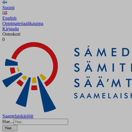
Suomi
English
Oppimateriaalikauppa
Kirjaudu
Ostoskori
0
Saamelaiskäräjät
Hae...
Hae...