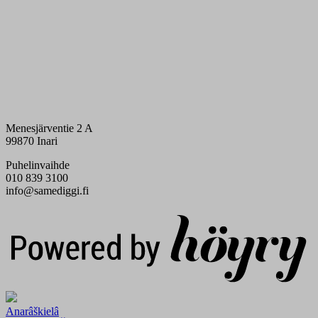
Menesjärventie 2 A
99870 Inari
Puhelinvaihde
010 839 3100
info@samediggi.fi
Digi- ja mainostoimisto Höyry Rovaniemi ja Oulu
Anarâškielâ