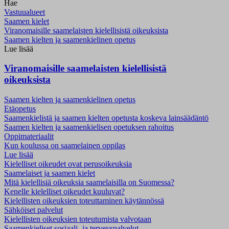
Hae
Vastuualueet
Saamen kielet
Viranomaisille saamelaisten kielellisistä oikeuksista
Saamen kielten ja saamenkielinen opetus
Lue lisää
Viranomaisille saamelaisten kielellisistä
oikeuksista
Saamen kielten ja saamenkielinen opetus
Etäopetus
Saamenkielistä ja saamen kielten opetusta koskeva lainsäädäntö
Saamen kielten ja saamenkielisen opetuksen rahoitus
Oppimateriaalit
Kun koulussa on saamelainen oppilas
Lue lisää
Kielelliset oikeudet ovat perusoikeuksia
Saamelaiset ja saamen kielet
Mitä kielellisiä oikeuksia saamelaisilla on Suomessa?
Kenelle kielelliset oikeudet kuuluvat?
Kielellisten oikeuksien toteuttaminen käytännössä
Sähköiset palvelut
Kielellisten oikeuksien toteutumista valvotaan
Saamenkieliset sosiaali- ja terveyspalvelut