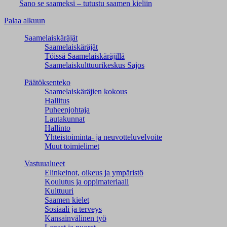
Sano se saameksi – tutustu saamen kieliin
Palaa alkuun
Saamelaiskäräjät
Saamelaiskäräjät
Töissä Saamelaiskäräjillä
Saamelaiskulttuuri­keskus Sajos
Päätöksenteko
Saamelaiskäräjien kokous
Hallitus
Puheenjohtaja
Lautakunnat
Hallinto
Yhteistoiminta- ja neuvotteluvelvoite
Muut toimielimet
Vastuualueet
Elinkeinot, oikeus ja ympäristö
Koulutus ja oppimateriaali
Kulttuuri
Saamen kielet
Sosiaali ja terveys
Kansainvälinen työ