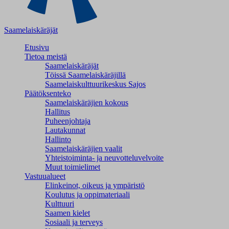
Saamelaiskäräjät
Etusivu
Tietoa meistä
Saamelaiskäräjät
Töissä Saamelaiskäräjillä
Saamelaiskulttuuri­keskus Sajos
Päätöksenteko
Saamelaiskäräjien kokous
Hallitus
Puheenjohtaja
Lautakunnat
Hallinto
Saamelaiskäräjien vaalit
Yhteistoiminta- ja neuvotteluvelvoite
Muut toimielimet
Vastuualueet
Elinkeinot, oikeus ja ympäristö
Koulutus ja oppimateriaali
Kulttuuri
Saamen kielet
Sosiaali ja terveys