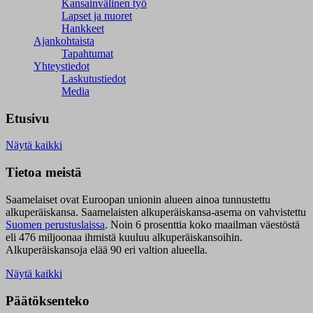
Kansainvälinen työ
Lapset ja nuoret
Hankkeet
Ajankohtaista
Tapahtumat
Yhteystiedot
Laskutustiedot
Media
Etusivu
Näytä kaikki
Tietoa meistä
Saamelaiset ovat Euroopan unionin alueen ainoa tunnustettu
alkuperäiskansa. Saamelaisten alkuperäiskansa-asema on vahvistettu
Suomen perustuslaissa
.
Noin 6 prosenttia koko maailman väestöstä
eli 476 miljoonaa ihmistä kuuluu alkuperäiskansoihin.
Alkuperäiskansoja elää 90 eri valtion alueella.
Näytä kaikki
Päätöksenteko