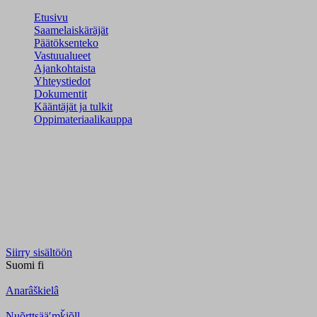
Etusivu
Saamelaiskäräjät
Päätöksenteko
Vastuualueet
Ajankohtaista
Yhteystiedot
Dokumentit
Kääntäjät ja tulkit
Oppimateriaalikauppa
Siirry sisältöön
Suomi
fi
Anarâškielâ
Nuõrttsääʹmǩiõll