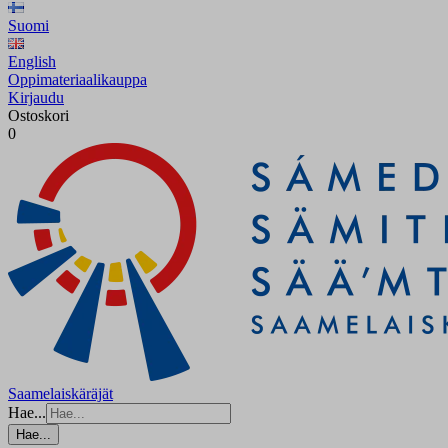
Suomi
English
Oppimateriaalikauppa
Kirjaudu
Ostoskori
0
Saamelaiskäräjät
Hae...
Hae...