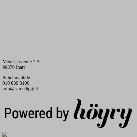
Menesjärventie 2 A
99870 Inari
Puhelinvaihde
010 839 3100
info@samediggi.fi
Digi- ja mainostoimisto Höyry Rovaniemi ja Oulu