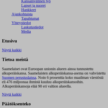
Kansainvälinen työ
Lapset ja nuoret
Hankkeet
Ajankohtaista
Tapahtumat
Yhteystiedot
Laskutustiedot
Media
Etusivu
Näytä kaikki
Tietoa meistä
Saamelaiset ovat Euroopan unionin alueen ainoa tunnustettu
alkuperäiskansa. Saamelaisten alkuperäiskansa-asema on vahvistettu
Suomen perustuslaissa
.
Noin 6 prosenttia koko maailman väestöstä
eli 476 miljoonaa ihmistä kuuluu alkuperäiskansoihin.
Alkuperäiskansoja elää 90 eri valtion alueella.
Näytä kaikki
Päätöksenteko