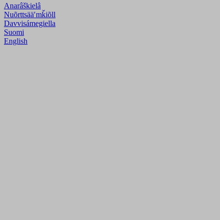
Anarâškielâ
Nuõrttsääʹmǩiõll
Davvisámegiella
Suomi
English