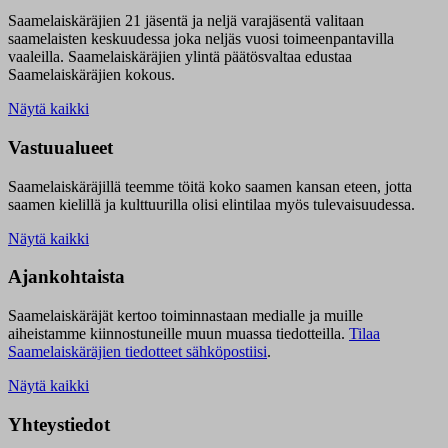
Saamelaiskäräjien 21 jäsentä ja neljä varajäsentä valitaan
saamelaisten keskuudessa joka neljäs vuosi toimeenpantavilla
vaaleilla. Saamelaiskäräjien ylintä päätösvaltaa edustaa
Saamelaiskäräjien kokous.
Näytä kaikki
Vastuualueet
Saamelaiskäräjillä t
eemme töitä koko saamen kansan eteen, jotta
saamen kielillä ja kulttuurilla olisi elintilaa myös tulevaisuudessa.
Näytä kaikki
Ajankohtaista
Saamelaiskäräjät kertoo toiminnastaan medialle ja muille
aiheistamme kiinnostuneille muun muassa tiedotteilla.
Tilaa
Saamelaiskäräjien tiedotteet sähköpostiisi
.
Näytä kaikki
Yhteystiedot