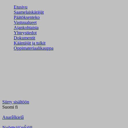
Etusivu
Saamelaiskäräjät
Päätöksenteko
Vastuualueet
Ajankohtaista
Yhteystiedot
Dokumentit
Kääntäjät ja tulkit
Oppimateriaalikauppa
Siirry sisältöön
Suomi
fi
Anarâškielâ
Nuõrttsääʹmǩiõll