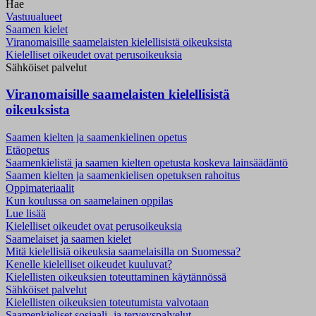
Hae
Vastuualueet
Saamen kielet
Viranomaisille saamelaisten kielellisistä oikeuksista
Kielelliset oikeudet ovat perusoikeuksia
Sähköiset palvelut
Viranomaisille saamelaisten kielellisistä
oikeuksista
Saamen kielten ja saamenkielinen opetus
Etäopetus
Saamenkielistä ja saamen kielten opetusta koskeva lainsäädäntö
Saamen kielten ja saamenkielisen opetuksen rahoitus
Oppimateriaalit
Kun koulussa on saamelainen oppilas
Lue lisää
Kielelliset oikeudet ovat perusoikeuksia
Saamelaiset ja saamen kielet
Mitä kielellisiä oikeuksia saamelaisilla on Suomessa?
Kenelle kielelliset oikeudet kuuluvat?
Kielellisten oikeuksien toteuttaminen käytännössä
Sähköiset palvelut
Kielellisten oikeuksien toteutumista valvotaan
Saamenkieliset sosiaali- ja terveyspalvelut