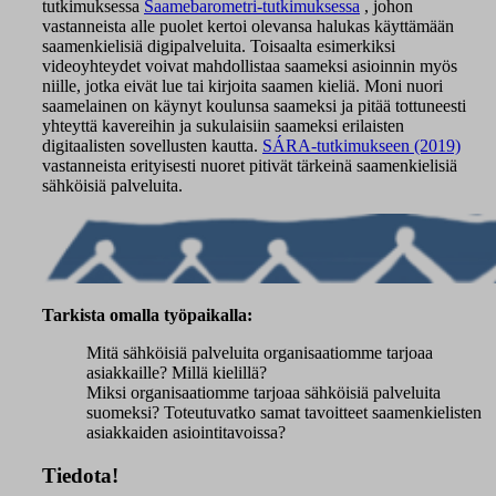
tutkimuksessa
Saamebarometri-tutkimuksessa
, johon
vastanneista alle puolet kertoi olevansa halukas käyttämään
saamenkielisiä digipalveluita. Toisaalta esimerkiksi
videoyhteydet voivat mahdollistaa saameksi asioinnin myös
niille, jotka eivät lue tai kirjoita saamen kieliä. Moni nuori
saamelainen on käynyt koulunsa saameksi ja pitää tottuneesti
yhteyttä kavereihin ja sukulaisiin saameksi erilaisten
digitaalisten sovellusten kautta.
SÁRA-tutkimukseen (2019)
vastanneista erityisesti nuoret pitivät tärkeinä saamenkielisiä
sähköisiä palveluita.
Tarkista omalla työpaikalla:
Mitä sähköisiä palveluita organisaatiomme tarjoaa
asiakkaille? Millä kielillä?
Miksi organisaatiomme tarjoaa sähköisiä palveluita
suomeksi? Toteutuvatko samat tavoitteet saamenkielisten
asiakkaiden asiointitavoissa?
Tiedota!