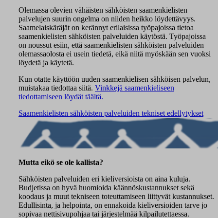
Olemassa olevien vähäisten sähköisten saamenkielisten
palvelujen suurin ongelma on niiden heikko löydettävyys.
Saamelaiskäräjät on kerännyt erilaisissa työpajoissa tietoa
saamenkielisten sähköisten palveluiden käytöstä. Työpajoissa
on noussut esiin, että saamenkielisten sähköisten palveluiden
olemassaolosta ei usein tiedetä, eikä niitä myöskään sen vuoksi
löydetä ja käytetä.
Kun otatte käyttöön uuden saamenkielisen sähköisen palvelun,
muistakaa tiedottaa siitä.
Vinkkejä saamenkieliseen
tiedottamiseen löydät täältä.
Saamenkielisten sähköisten palveluiden tekniset edellytykset
Mutta eikö se ole kallista?
Sähköisten palveluiden eri kieliversioista on aina kuluja.
Budjetissa on hyvä huomioida käännöskustannukset sekä
koodaus ja muut tekniseen toteuttamiseen liittyvät kustannukset.
Edullisinta, ja helpointa, on ennakoida kieliversioiden tarve jo
sopivaa nettisivupohjaa tai järjestelmää kilpailutettaessa.