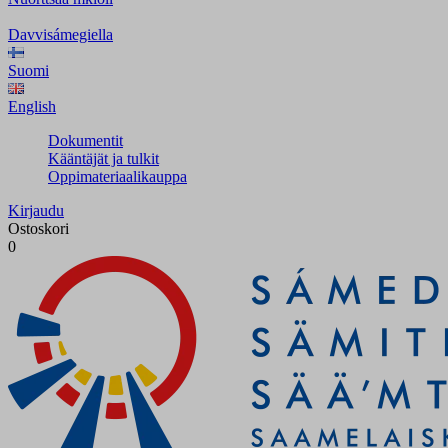
Davvisámegiella
Suomi
English
Dokumentit
Kääntäjät ja tulkit
Oppimateriaalikauppa
Kirjaudu
Ostoskori
0