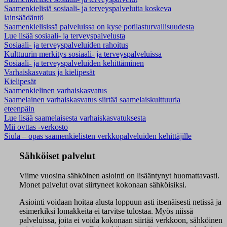
Saamenkielisiä sosiaali- ja terveyspalveluita koskeva
lainsäädäntö
Saamenkielisissä palveluissa on kyse potilasturvallisuudesta
Lue lisää sosiaali- ja terveyspalvelusta
Sosiaali- ja terveyspalveluiden rahoitus
Kulttuurin merkitys sosiaali- ja terveyspalveluissa
Sosiaali- ja terveyspalveluiden kehittäminen
Varhaiskasvatus ja kielipesät
Kielipesät
Saamenkielinen varhaiskasvatus
Saamelainen varhaiskasvatus siirtää saamelaiskulttuuria
eteenpäin
Lue lisää saamelaisesta varhaiskasvatuksesta
Mii ovttas -verkosto
Siula – opas saamenkielisten verkkopalveluiden kehittäjille
Sähköiset palvelut
Viime vuosina sähköinen asiointi on lisääntynyt huomattavasti.
Monet palvelut ovat siirtyneet kokonaan sähköisiksi.
Asiointi voidaan hoitaa alusta loppuun asti itsenäisesti netissä ja
esimerkiksi lomakkeita ei tarvitse tulostaa. Myös niissä
palveluissa, joita ei voida kokonaan siirtää verkkoon, sähköinen