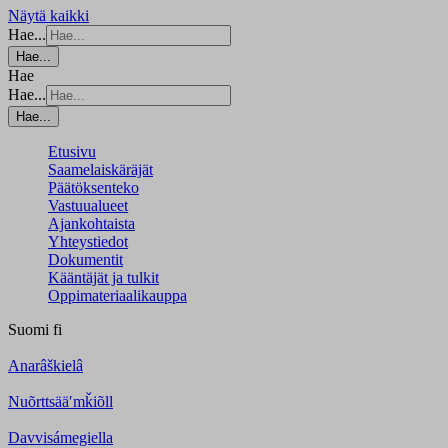
Näytä kaikki
Hae...
Hae...
Hae
Hae...
Hae...
Etusivu
Saamelaiskäräjät
Päätöksenteko
Vastuualueet
Ajankohtaista
Yhteystiedot
Dokumentit
Kääntäjät ja tulkit
Oppimateriaalikauppa
Suomi
fi
Anarâškielâ
Nuõrttsääʹmǩiõll
Davvisámegiella