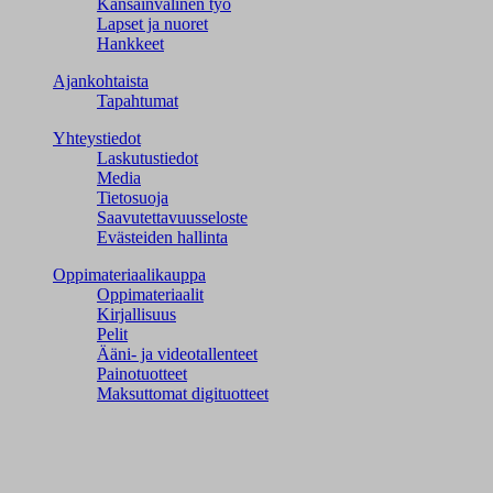
Kansainvälinen työ
Lapset ja nuoret
Hankkeet
Ajankohtaista
Tapahtumat
Yhteystiedot
Laskutustiedot
Media
Tietosuoja
Saavutettavuusseloste
Evästeiden hallinta
Oppimateriaalikauppa
Oppimateriaalit
Kirjallisuus
Pelit
Ääni- ja videotallenteet
Painotuotteet
Maksuttomat digituotteet