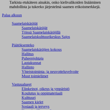
Tarkista etukäteen ainakin, onko kielivalikoiden lisääminen
mahdollista ja tukeeko järjestelmä saamen erikoismerkkejä.
Palaa alkuun
Saamelaiskäräjät
Saamelaiskäräjät
Töissä Saamelaiskäräjillä
Saamelaiskulttuuri­keskus Sajos
Päätöksenteko
Saamelaiskäräjien kokous
Hallitus
Puheenjohtaja
Lautakunnat
Hallinto
Yhteistoiminta- ja neuvotteluvelvoite
Muut toimielimet
Vastuualueet
Elinkeinot, oikeus ja ympäristö
Koulutus ja oppimateriaali
Kulttuuri
Saamen kielet
Sosiaali ja terveys