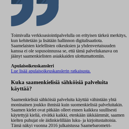
Toimivalla verkkoasiointipalvelulla on erityisen tärkeä merkitys,
kun kehitetään ja lisätään hallinnon digitalisaatiota.
Saamelaisten kielellisten oikeuksien ja yhdenvertaisuuden
kanssa ei ole sopusoinnussa se, että tämä palvelukanava on
jäänyt saamenkielisten asiakkaiden ulottumattomiin.
Apulaisoikeuskansleri
Lue lisää apulaisoikeuskanslerin ratkaisusta.
Kuka saamenkielisiä sähköisiä palveluita
käyttää?
Saamenkielisiä sähköisiä palveluita käyttää vähintään yhtä
moninainen joukko ihmisiä kuin suomenkielisiä palveluitakin.
Saamen kielet ovat pitkään olleet ennen kaikkea suullisesti
käytettyjä kieliä, eivätkä kaikki, etenkään iäkkäämmät, saamen
kielten puhujat ole äidinkielillään luku- ja kirjoitustaitoisia.
Tämä näkyi vuonna 2016 julkaistussa Saamebarometri-