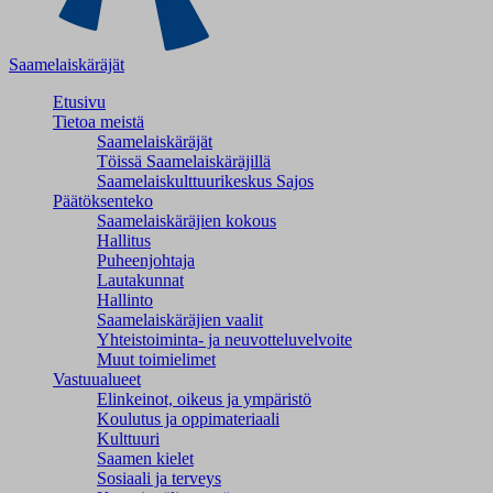
Saamelaiskäräjät
Etusivu
Tietoa meistä
Saamelaiskäräjät
Töissä Saamelaiskäräjillä
Saamelaiskulttuuri­keskus Sajos
Päätöksenteko
Saamelaiskäräjien kokous
Hallitus
Puheenjohtaja
Lautakunnat
Hallinto
Saamelaiskäräjien vaalit
Yhteistoiminta- ja neuvotteluvelvoite
Muut toimielimet
Vastuualueet
Elinkeinot, oikeus ja ympäristö
Koulutus ja oppimateriaali
Kulttuuri
Saamen kielet
Sosiaali ja terveys