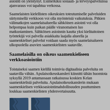
asiointi on yleistynyt. Esimerkiksi sosiaali- ja terveyspalveluissa
ajanvaraus voi tapahtua verkossa.
Saamelaisten kielellisten oikeuksien toteutumiselle palveluiden
siirtymisellä verkkoon voi olla myönteisiä vaikutuksia. Pitkien
välimatkojen saamelaisalueella sähköinen asiointi voi olla
helpompaa kuin paikan päälle viranomaisen luo
matkustaminen. Sähköisen asioinnin kautta yksi kielitaitoinen
työntekijä voi palvella asiakkaita laajalla alueella ja
saamenkieliset palvelut voidaan saada myös saamelaisalueen
ulkopuolella asuvien saamenkielisten saataville.
Saamelaisilla on oikeus saamenkieliseen
verkkoasiointiin
Toistaiseksi saamen kielillä toimivia digitaalisia palveluita on
saatavilla vähän. Apulaisoikeuskansleri kiinnitti tähän huomiota
syksyllä 2019 antamassaan ratkaisussa koskien Kelan
saamenkielisiä palveluita. Apulaisoikeuskanslerin mukaan
saamenkielisen verkkoasiointimahdollisuuden puuttuminen
loukkaa saamenkielisten yhdenvertaisuutta.