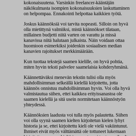
kokonaisuutena. Varsinkin freelancer-kääntäjän
näkökulmasta isompien kokonaisuuksien laskuttaminen
on helpompaa. Ennakointi helpottaa kaikkien työtä.
Joskus käännöksiä voi tarvita nopeasti. Silloin on hyvä
olla mietittynä valmiiksi, mistä käännökset tilataan,
millainen budjetti niitä varten on varattu ja missä
kanavissa niitä halutaan julkaista. Näin voidaan ottaa
huomioon esimerkiksi joidenkin sosiaalisen median
kanavien rajoitukset merkkimäärään.
Kun tuottaa tekstejä saamen kielille, on hyvä pohtia,
miten hyvin teksti palvelee saamelaisia kohderyhmänä.
Käännettäväksi menevän tekstin tulisi olla myös
mahdollisimman selkeällä kielellä kirjoitettu, jotta
käännös onnistuu mahdollisimman hyvin. Voi olla hyvä
valmistautua siihen, ettei kaikkea erityissanastoa ole
saamen kielellä ja sitä usein normitetaan käännöstyön
yhteydessä.
Käännöksien laadusta voi tulla myös palautetta. Siihen
voi olla syynä saamen kielten kirjoitetun kielen lyhyt
historia ja se, ettei kirjoitettu kieli ole vielä vakiintunut.
Ihmiset eivät myös välttämättä ole tottuneet lukemaan