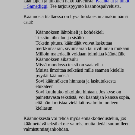
kääntäjien ja tulkkien hakupalvelusta,
Kääntäjät ja tulkit
– Samediggi
. Tee tarjouspyyntö käännöspalvelusta.
Käännöstä tilattaessa on hyvä tuoda esiin ainakin nämä
asiat:
Käännöksen lähtökieli ja kohdekieli
Tekstin aihealue ja sisältö
Tekstin pituus, kääntäjät voivat laskuttaa
merkkimäärän, sivumäärän tai rivihinnan mukaan
Milloin materiaalit voidaan toimittaa kääntäjälle
Käännöksen aikataulu
Missä muodossa teksti on saatavilla
Muista ilmoittaa selkeästi mille saamen kielelle
pyydät käännöstä
Sovi käännöksen hinnasta ja laskutuksesta
etukäteen
Sovi kuuluuko oikoluku hintaan. Jos kyse on
painettavasta tekstistä, voi kääntäjän kanssa sopia,
että hän tarkistaa vielä taittovalmiin tuotteen
kieliasun.
Käännöksestä voi tehdä myös ennakkotiedustelun, jos
käännettävä teksti ei ole valmis, mutta tiedät suunnilleen
valmistumisajankohdan.