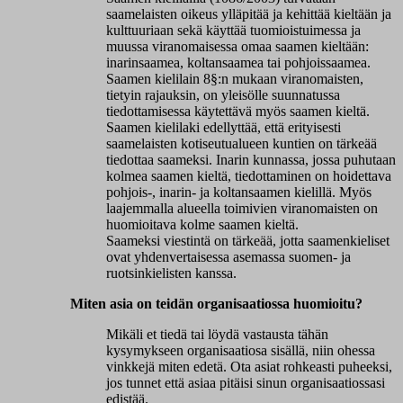
saamelaisten oikeus ylläpitää ja kehittää kieltään ja
kulttuuriaan sekä käyttää tuomioistuimessa ja
muussa viranomaisessa omaa saamen kieltään:
inarinsaamea, koltansaamea tai pohjoissaamea.
Saamen kielilain 8§:n mukaan viranomaisten,
tietyin rajauksin, on yleisölle suunnatussa
tiedottamisessa käytettävä myös saamen kieltä.
Saamen kielilaki edellyttää, että erityisesti
saamelaisten kotiseutualueen kuntien on tärkeää
tiedottaa saameksi. Inarin kunnassa, jossa puhutaan
kolmea saamen kieltä, tiedottaminen on hoidettava
pohjois-, inarin- ja koltansaamen kielillä. Myös
laajemmalla alueella toimivien viranomaisten on
huomioitava kolme saamen kieltä.
Saameksi viestintä on tärkeää, jotta saamenkieliset
ovat yhdenvertaisessa asemassa suomen- ja
ruotsinkielisten kanssa.
Miten asia on teidän organisaatiossa huomioitu?
Mikäli et tiedä tai löydä vastausta tähän
kysymykseen organisaatiosa sisällä, niin ohessa
vinkkejä miten edetä. Ota asiat rohkeasti puheeksi,
jos tunnet että asiaa pitäisi sinun organisaatiossasi
edistää.