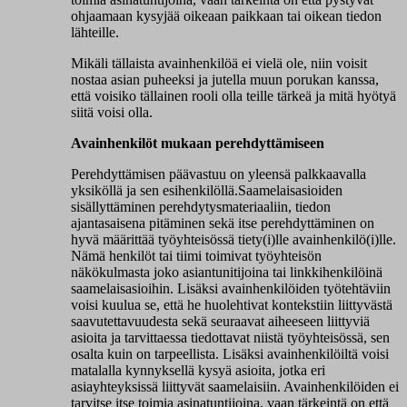
ohjaamaan kysyjää oikeaan paikkaan tai oikean tiedon
lähteille.
Mikäli tällaista avainhenkilöä ei vielä ole, niin voisit
nostaa asian puheeksi ja jutella muun porukan kanssa,
että voisiko tällainen rooli olla teille tärkeä ja mitä hyötyä
siitä voisi olla.
Avainhenkilöt mukaan perehdyttämiseen
Perehdyttämisen päävastuu on yleensä palkkaavalla
yksiköllä ja sen esihenkilöllä.Saamelaisasioiden
sisällyttäminen perehdytysmateriaaliin, tiedon
ajantasaisena pitäminen sekä itse perehdyttäminen on
hyvä määrittää työyhteisössä tiety(i)lle avainhenkilö(i)lle.
Nämä henkilöt tai tiimi toimivat työyhteisön
näkökulmasta joko asiantunitijoina tai linkkihenkilöinä
saamelaisasioihin. Lisäksi avainhenkilöiden työtehtäviin
voisi kuulua se, että he huolehtivat kontekstiin liittyvästä
saavutettavuudesta sekä seuraavat aiheeseen liittyviä
asioita ja tarvittaessa tiedottavat niistä työyhteisössä, sen
osalta kuin on tarpeellista. Lisäksi avainhenkilöiltä voisi
matalalla kynnyksellä kysyä asioita, jotka eri
asiayhteyksissä liittyvät saamelaisiin. Avainhenkilöiden ei
tarvitse itse toimia asinatuntijoina, vaan tärkeintä on että