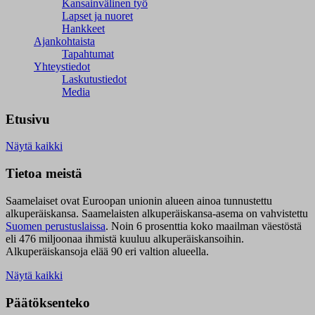
Kansainvälinen työ
Lapset ja nuoret
Hankkeet
Ajankohtaista
Tapahtumat
Yhteystiedot
Laskutustiedot
Media
Etusivu
Näytä kaikki
Tietoa meistä
Saamelaiset ovat Euroopan unionin alueen ainoa tunnustettu
alkuperäiskansa. Saamelaisten alkuperäiskansa-asema on vahvistettu
Suomen perustuslaissa
.
Noin 6 prosenttia koko maailman väestöstä
eli 476 miljoonaa ihmistä kuuluu alkuperäiskansoihin.
Alkuperäiskansoja elää 90 eri valtion alueella.
Näytä kaikki
Päätöksenteko