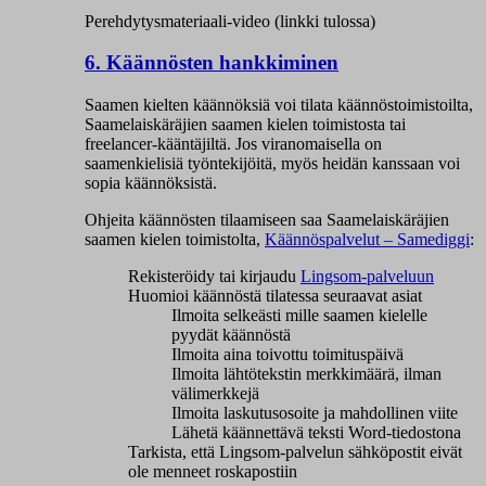
Perehdytysmateriaali-video (linkki tulossa)
6. Käännösten hankkiminen
Saamen kielten käännöksiä voi tilata käännöstoimistoilta,
Saamelaiskäräjien saamen kielen toimistosta tai
freelancer-kääntäjiltä. Jos viranomaisella on
saamenkielisiä työntekijöitä, myös heidän kanssaan voi
sopia käännöksistä.
Ohjeita käännösten tilaamiseen saa Saamelaiskäräjien
saamen kielen toimistolta,
Käännöspalvelut – Samediggi
:
Rekisteröidy tai kirjaudu
Lingsom-palveluun
Huomioi käännöstä tilatessa seuraavat asiat
Ilmoita selkeästi mille saamen kielelle
pyydät käännöstä
Ilmoita aina toivottu toimituspäivä
Ilmoita lähtötekstin merkkimäärä, ilman
välimerkkejä
Ilmoita laskutusosoite ja mahdollinen viite
Lähetä käännettävä teksti Word-tiedostona
Tarkista, että Lingsom-palvelun sähköpostit eivät
ole menneet roskapostiin