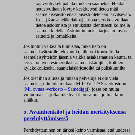
rajavyöhykelupahakemuksen saameksi. Heidän
nettisivuiltaan löytyy keskitetysti tietoa mitä
saamelaisväestö ensisijaisesti oletetaan tarvitsevan.
Kela (Kansaneläkelaitos) tarjoaa verkkosivuillaan
tietoa asioinnista ja etuuksista identtisesti kolmella
saamen kielellä. Asioinnin tueksi tarjotaan myös
esitteitä ja lomakkeita.
Jos tuntuu vaikealta tunnistaa, mikä tieto on
saamelaisväestölle relevanttia, niin voi konsultoida
saamelaisyhteisön jäseniä vaikka asiakasraatien kautta, tai
kysyä neuvoa esimerkiksi saamelaiskäräjiltä, kolttien
kyläkokoukselta, saamelaisjärjestöiltä tai paliskunnilta.
Jos olet ihan alussa ja mitään palveluja ei ole vielä
saameksi, niin tule mukaan MII OVTTAS-verkostoon
(
Mii ovttas -verkosto – Samediggi
), jossa on muita
viranomaisia, jotka miettivät ihan samoja juttuja kuin
sinäkin.
5. Avainhenkilöt ja heidän merkityksensä
perehdyttämisessä
Perehdyttäminen on tärkeä keino varmistaa, että uudessa