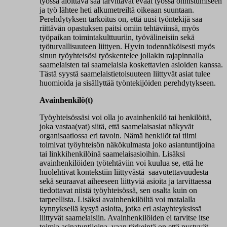
työssä aloittava saa tarvittavat eväät työssä onnistumiseen
ja työ lähtee heti alkumetreiltä oikeaan suuntaan.
Perehdytyksen tarkoitus on, että uusi työntekijä saa
riittävän opastuksen paitsi omiin tehtäviinsä, myös
työpaikan toimintakulttuuriin, työvälineisiin sekä
työturvallisuuteen liittyen. Hyvin todennäköisesti myös
sinun työyhteisösi työskentelee jollakin rajapinnalla
saamelaisten tai saamelaisia koskettavien asioiden kanssa.
Tästä syystä saamelaistietoisuuteen liittyvät asiat tulee
huomioida ja sisällyttää työntekijöiden perehdytykseen.
Avainhenkilö(t)
Työyhteisössäsi voi olla jo avainhenkilö tai henkilöitä,
joka vastaa(vat) siitä, että saamelaisasiat näkyvät
organisaatiossa eri tavoin. Nämä henkilöt tai tiimi
toimivat työyhteisön näkökulmasta joko asiantuntijoina
tai linkkihenkilöinä saamelaisasioihin. Lisäksi
avainhenkilöiden työtehtäviin voi kuulua se, että he
huolehtivat kontekstiin liittyvästä saavutettavuudesta
sekä seuraavat aiheeseen liittyviä asioita ja tarvittaessa
tiedottavat niistä työyhteisössä, sen osalta kuin on
tarpeellista. Lisäksi avainhenkilöiltä voi matalalla
kynnyksellä kysyä asioita, jotka eri asiayhteyksissä
liittyvät saamelaisiin. Avainhenkilöiden ei tarvitse itse
toimia asinatuntijoina, vaan tärkeintä on että pystyvät