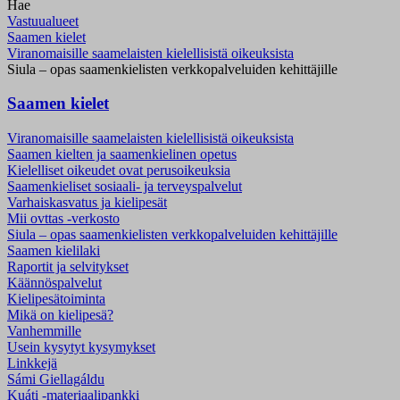
Hae
Vastuualueet
Saamen kielet
Viranomaisille saamelaisten kielellisistä oikeuksista
Siula – opas saamenkielisten verkkopalveluiden kehittäjille
Saamen kielet
Viranomaisille saamelaisten kielellisistä oikeuksista
Saamen kielten ja saamenkielinen opetus
Kielelliset oikeudet ovat perusoikeuksia
Saamenkieliset sosiaali- ja terveyspalvelut
Varhaiskasvatus ja kielipesät
Mii ovttas -verkosto
Siula – opas saamenkielisten verkkopalveluiden kehittäjille
Saamen kielilaki
Raportit ja selvitykset
Käännöspalvelut
Kielipesätoiminta
Mikä on kielipesä?
Vanhemmille
Usein kysytyt kysymykset
Linkkejä
Sámi Giellagáldu
Kuáti -materiaalipankki