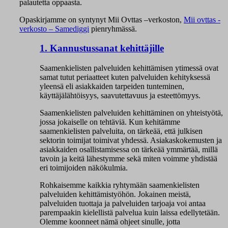
palautetta oppaasta.
Opaskirjamme on syntynyt Mii Ovttas –verkoston,
Mii ovttas -
verkosto – Samediggi
pienryhmässä.
1. Kannustussanat kehittäjille
Saamenkielisten palveluiden kehittämisen ytimessä ovat
samat tutut periaatteet kuten palveluiden kehityksessä
yleensä eli asiakkaiden tarpeiden tunteminen,
käyttäjälähtöisyys, saavutettavuus ja esteettömyys.
Saamenkielisten palveluiden kehittäminen on yhteistyötä,
jossa jokaiselle on tehtäviä. Kun kehitämme
saamenkielisten palveluita, on tärkeää, että julkisen
sektorin toimijat toimivat yhdessä. Asiakaskokemusten ja
asiakkaiden osallistamisessa on tärkeää ymmärtää, millä
tavoin ja keitä lähestymme sekä miten voimme yhdistää
eri toimijoiden näkökulmia.
Rohkaisemme kaikkia ryhtymään saamenkielisten
palveluiden kehittämistyöhön. Jokainen meistä,
palveluiden tuottaja ja palveluiden tarjoaja voi antaa
parempaakin kielellistä palvelua kuin laissa edellytetään.
Olemme koonneet nämä ohjeet sinulle, jotta