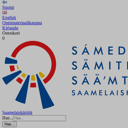
Suomi
English
Oppimateriaalikauppa
Kirjaudu
Ostoskori
0
Saamelaiskäräjät
Hae...
Hae...