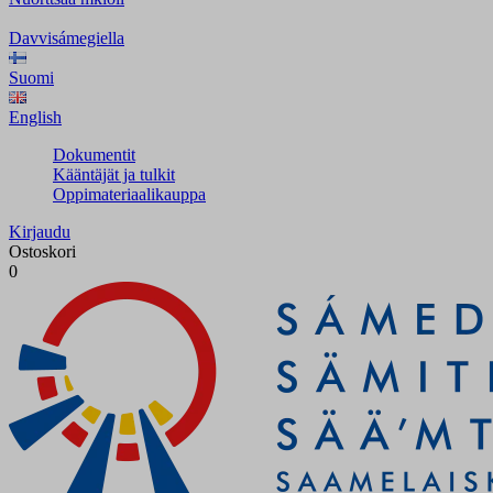
Davvisámegiella
Suomi
English
Dokumentit
Kääntäjät ja tulkit
Oppimateriaalikauppa
Kirjaudu
Ostoskori
0