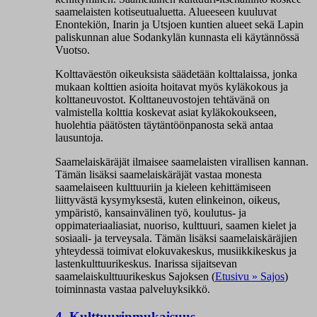
saamelaisten kotiseutualuetta. Alueeseen kuuluvat
Enontekiön, Inarin ja Utsjoen kuntien alueet sekä Lapin
paliskunnan alue Sodankylän kunnasta eli käytännössä
Vuotso.
Kolttaväestön oikeuksista säädetään kolttalaissa, jonka
mukaan kolttien asioita hoitavat myös kyläkokous ja
kolttaneuvostot. Kolttaneuvostojen tehtävänä on
valmistella kolttia koskevat asiat kyläkokoukseen,
huolehtia päätösten täytäntöönpanosta sekä antaa
lausuntoja.
Saamelaiskäräjät ilmaisee saamelaisten virallisen kannan.
Tämän lisäksi saamelaiskäräjät vastaa monesta
saamelaiseen kulttuuriin ja kieleen kehittämiseen
liittyvästä kysymyksestä, kuten elinkeinon, oikeus,
ympäristö, kansainvälinen työ, koulutus- ja
oppimateriaaliasiat, nuoriso, kulttuuri, saamen kielet ja
sosiaali- ja terveysala. Tämän lisäksi saamelaiskäräjien
yhteydessä toimivat elokuvakeskus, musiikkikeskus ja
lastenkulttuurikeskus. Inarissa sijaitsevan
saamelaiskulttuurikeskus Sajoksen (
Etusivu » Sajos
)
toiminnasta vastaa palveluyksikkö.
4. Kulttuurinmukaisuus