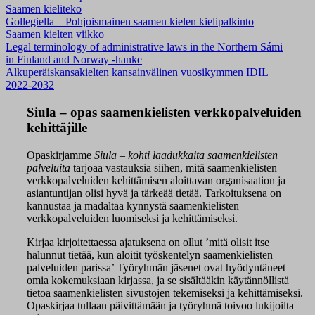
Saamen kieliteko
Gollegiella – Pohjoismainen saamen kielen kielipalkinto
Saamen kielten viikko
Legal terminology of administrative laws in the Northern Sámi
in Finland and Norway -hanke
Alkuperäiskansakielten kansainvälinen vuosikymmen IDIL
2022-2032
Siula – opas saamenkielisten verkkopalveluiden
kehittäjille
Opaskirjamme
Siula – kohti laadukkaita saamenkielisten
palveluita
tarjoaa vastauksia siihen, mitä saamenkielisten
verkkopalveluiden kehittämisen aloittavan organisaation ja
asiantuntijan olisi hyvä ja tärkeää tietää. Tarkoituksena on
kannustaa ja madaltaa kynnystä saamenkielisten
verkkopalveluiden luomiseksi ja kehittämiseksi.
Kirjaa kirjoitettaessa ajatuksena on ollut ’mitä olisit itse
halunnut tietää, kun aloitit työskentelyn saamenkielisten
palveluiden parissa’ Työryhmän jäsenet ovat hyödyntäneet
omia kokemuksiaan kirjassa, ja se sisältääkin käytännöllistä
tietoa saamenkielisten sivustojen tekemiseksi ja kehittämiseksi.
Opaskirjaa tullaan päivittämään ja työryhmä toivoo lukijoilta