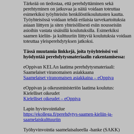
Tärkeää on tiedostaa, että perehdyttäminen sekä
perehtyminen on jatkuvaa ja näitä voidaan toteuttaa
esimerkiksi työyhteisön henkilöstökoulutusten kautta.
Työyhteisössä voidaan tehdä erilaisia tarvekartoituksia
asiaan liittyen ja siten yhteisöllisesti esiin nousseisiin
asioihin vastata sisäisillä koulutuksilla. Esimerkiksi
saamen kieliin- ja kulttuuriin liittyviä koulutuksia voidaan
toteuttaa yleisperehdytyksen jatkoksi.
Tässä muutamia linkkejä, joita työyhteisösi voi
hyödyntää perehdytysmateriaalin rakentamisessa:
eOppivan KELAn laatima perehdytysmateriaali:
Saamelaiset viranomaisen asiakkaana
Saamelaiset viranomaisen asiakkaina – eOppiva
eOppivan ja oikeusministeriön laatima koulutus:
Kielelliset oikeudet
Kielelliset oikeudet – eOppiva
Lapin hyvinvointialue
https://ekollega.fi/perehdytys-saamen-kieliin-ja-
saamelaiskulttuuriin
Työhyvinvointia saamelaisalueella -hanke (SAKK)