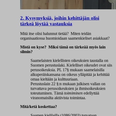
2. Kysymyksiä, joihin kehittäjän olisi
tärkeä löytää vastauksia
Mitä itse olisi halunnut tietää? Miten teidän
organisaatiossa huomioidaan saamenkieliset asiakkaat?
Mistä on kyse? Miksi tämä on tärkeää myös lain
silmin?
Saamelaisten kielellisten oikeuksien taustalla on
Suomen perustuslaki. Kielelliset oikeudet ovat siis
perusoikeuksia. PL 17§ mukaan saamelaisilla
alkuperäiskansana on oikeus ylläpitää ja kehittää
omaa kieltään ja kulttuuriaan.
Perustuslain 22 §:n mukaan julkisen vallan on
turvattava perusoikeuksien ja ihmisoikeuksien
toteutuminen. Tämä
toimiminen
edellyttää
viranomaisilta aktiivista toimintaa.
Mitä/ketä koskettaa?
Saamen kielilailla (1086/2003) turvataan