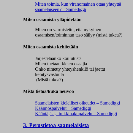
Miten toimia, kun viranomainen ottaa yhteyttä
saamelaiseen? – Samediggi
Miten osaamista ylläpidetään
Miten on varmistettu, että nykyinen
osaamisen/toiminnan taso säilyy (mistä tukea?)
Miten osaamista kehitetään
Järjestetäänkö koulutusta
Miten tuetaan kielen osaajia
Onko nimetty yhteyshenkilö tai jaettu
kehitysvastuuta
(Mistä tukea?)
Mistä tietoa/kuka neuvoo
Saamelaisten kielelliset oikeudet – Samediggi
Käännöspalvelut – Samediggi
Kääntäjä- ja tulkkihakupalvelu – Samediggi
3. Perustietoa saamelaisista