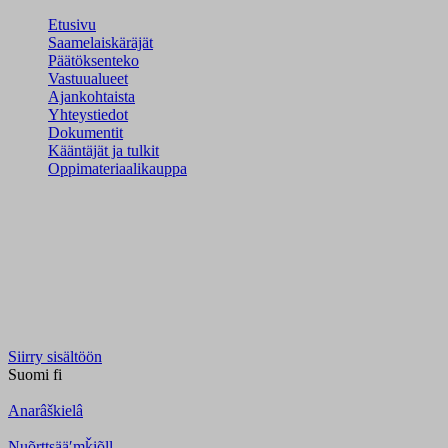
Etusivu
Saamelaiskäräjät
Päätöksenteko
Vastuualueet
Ajankohtaista
Yhteystiedot
Dokumentit
Kääntäjät ja tulkit
Oppimateriaalikauppa
Siirry sisältöön
Suomi
fi
Anarâškielâ
Nuõrttsääʹmǩiõll