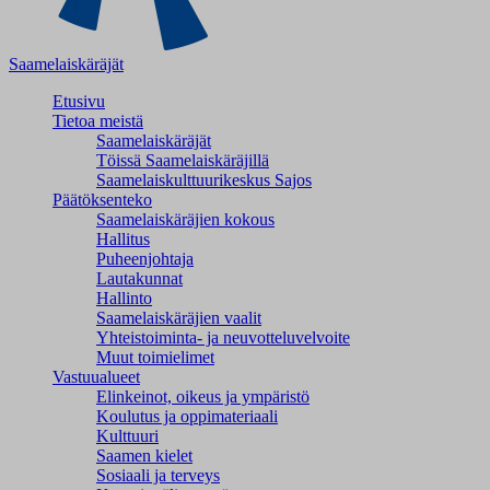
Saamelaiskäräjät
Etusivu
Tietoa meistä
Saamelaiskäräjät
Töissä Saamelaiskäräjillä
Saamelaiskulttuuri­keskus Sajos
Päätöksenteko
Saamelaiskäräjien kokous
Hallitus
Puheenjohtaja
Lautakunnat
Hallinto
Saamelaiskäräjien vaalit
Yhteistoiminta- ja neuvotteluvelvoite
Muut toimielimet
Vastuualueet
Elinkeinot, oikeus ja ympäristö
Koulutus ja oppimateriaali
Kulttuuri
Saamen kielet
Sosiaali ja terveys