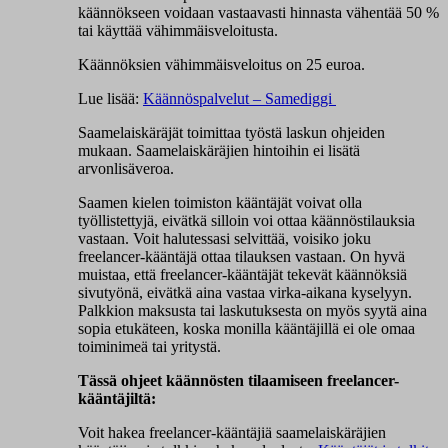
käännökseen voidaan vastaavasti hinnasta vähentää 50 %
tai käyttää vähimmäisveloitusta.
Käännöksien vähimmäisveloitus on 25 euroa.
Lue lisää:
Käännöspalvelut – Samediggi
Saamelaiskäräjät toimittaa työstä laskun ohjeiden
mukaan. Saamelaiskäräjien hintoihin ei lisätä
arvonlisäveroa.
Saamen kielen toimiston kääntäjät voivat olla
työllistettyjä, eivätkä silloin voi ottaa käännöstilauksia
vastaan. Voit halutessasi selvittää, voisiko joku
freelancer-kääntäjä ottaa tilauksen vastaan. On hyvä
muistaa, että freelancer-kääntäjät tekevät käännöksiä
sivutyönä, eivätkä aina vastaa virka-aikana kyselyyn.
Palkkion maksusta tai laskutuksesta on myös syytä aina
sopia etukäteen, koska monilla kääntäjillä ei ole omaa
toiminimeä tai yritystä.
Tässä ohjeet käännösten tilaamiseen freelancer-
kääntäjiltä:
Voit hakea freelancer-kääntäjiä saamelaiskäräjien