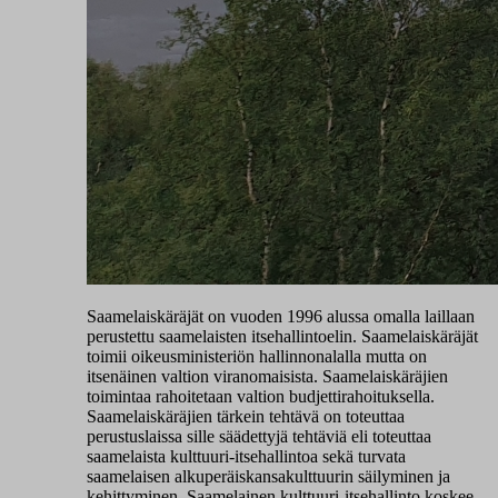
Saamelaiskäräjät on vuoden 1996 alussa omalla laillaan
perustettu saamelaisten itsehallintoelin. Saamelaiskäräjät
toimii oikeusministeriön hallinnonalalla mutta on
itsenäinen valtion viranomaisista. Saamelaiskäräjien
toimintaa rahoitetaan valtion budjettirahoituksella.
Saamelaiskäräjien tärkein tehtävä on toteuttaa
perustuslaissa sille säädettyjä tehtäviä eli toteuttaa
saamelaista kulttuuri-itsehallintoa sekä turvata
saamelaisen alkuperäiskansakulttuurin säilyminen ja
kehittyminen. Saamelainen kulttuuri-itsehallinto koskee