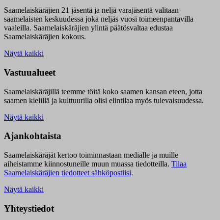
Saamelaiskäräjien 21 jäsentä ja neljä varajäsentä valitaan
saamelaisten keskuudessa joka neljäs vuosi toimeenpantavilla
vaaleilla. Saamelaiskäräjien ylintä päätösvaltaa edustaa
Saamelaiskäräjien kokous.
Näytä kaikki
Vastuualueet
Saamelaiskäräjillä t
eemme töitä koko saamen kansan eteen, jotta
saamen kielillä ja kulttuurilla olisi elintilaa myös tulevaisuudessa.
Näytä kaikki
Ajankohtaista
Saamelaiskäräjät kertoo toiminnastaan medialle ja muille
aiheistamme kiinnostuneille muun muassa tiedotteilla.
Tilaa
Saamelaiskäräjien tiedotteet sähköpostiisi
.
Näytä kaikki
Yhteystiedot