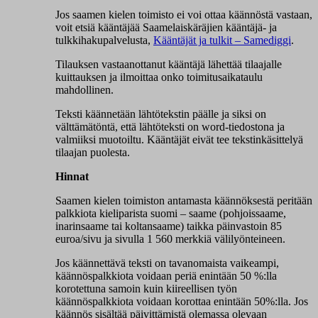
Jos saamen kielen toimisto ei voi ottaa käännöstä vastaan,
voit etsiä kääntäjää Saamelaiskäräjien kääntäjä- ja
tulkkihakupalvelusta,
Kääntäjät ja tulkit – Samediggi
.
Tilauksen vastaanottanut kääntäjä lähettää tilaajalle
kuittauksen ja ilmoittaa onko toimitusaikataulu
mahdollinen.
Teksti käännetään lähtötekstin päälle ja siksi on
välttämätöntä, että lähtöteksti on word-tiedostona ja
valmiiksi muotoiltu. Kääntäjät eivät tee tekstinkäsittelyä
tilaajan puolesta.
Hinnat
Saamen kielen toimiston antamasta käännöksestä peritään
palkkiota kieliparista suomi – saame (pohjoissaame,
inarinsaame tai koltansaame) taikka päinvastoin 85
euroa/sivu ja sivulla 1 560 merkkiä välilyönteineen.
Jos käännettävä teksti on tavanomaista vaikeampi,
käännöspalkkiota voidaan periä enintään 50 %:lla
korotettuna samoin kuin kiireellisen työn
käännöspalkkiota voidaan korottaa enintään 50%:lla. Jos
käännös sisältää päivittämistä olemassa olevaan