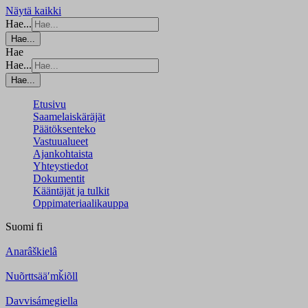
Näytä kaikki
Hae...
Hae...
Hae
Hae...
Hae...
Etusivu
Saamelaiskäräjät
Päätöksenteko
Vastuualueet
Ajankohtaista
Yhteystiedot
Dokumentit
Kääntäjät ja tulkit
Oppimateriaalikauppa
Suomi
fi
Anarâškielâ
Nuõrttsääʹmǩiõll
Davvisámegiella