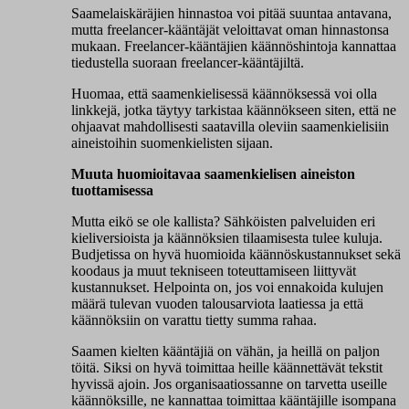
Saamelaiskäräjien hinnastoa voi pitää suuntaa antavana,
mutta freelancer-kääntäjät veloittavat oman hinnastonsa
mukaan. Freelancer-kääntäjien käännöshintoja kannattaa
tiedustella suoraan freelancer-kääntäjiltä.
Huomaa, että saamenkielisessä käännöksessä voi olla
linkkejä, jotka täytyy tarkistaa käännökseen siten, että ne
ohjaavat mahdollisesti saatavilla oleviin saamenkielisiin
aineistoihin suomenkielisten sijaan.
Muuta huomioitavaa saamenkielisen aineiston
tuottamisessa
Mutta eikö se ole kallista? Sähköisten palveluiden eri
kieliversioista ja käännöksien tilaamisesta tulee kuluja.
Budjetissa on hyvä huomioida käännöskustannukset sekä
koodaus ja muut tekniseen toteuttamiseen liittyvät
kustannukset. Helpointa on, jos voi ennakoida kulujen
määrä tulevan vuoden talousarviota laatiessa ja että
käännöksiin on varattu tietty summa rahaa.
Saamen kielten kääntäjiä on vähän, ja heillä on paljon
töitä. Siksi on hyvä toimittaa heille käännettävät tekstit
hyvissä ajoin. Jos organisaatiossanne on tarvetta useille
käännöksille, ne kannattaa toimittaa kääntäjille isompana