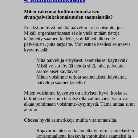
Miten rakennat kulttuurinmukaisen
sivun/palvelukokonaisuuden saamelaisille?
Ensiksi on hyvä miettiä palvelun kokonaisuutta jne.
Mikäli organisaatiossasi ei ole vielä mitään tietoja
käännetty saamen kielelle, voit lähteä liikkeelle
palveluista, joita tarjoatte. Voit esittää itsellesi seuraavia
kysymyksiä:
Mitä palveluja erityisesti saamelaiset käyttävät?
Mistä voisin löytää tietoja siitä, mitä palveluja
saamelaiset käyttävät?
Miten voisimme tarjota saamelaisten käyttämiä
palveluja saamenkielellä?
Miten voisimme kysymys on erityisen hyvä, koska se
tarkoittaa ettei sinun tarvitse olla valmis vielä vaan voit
alkaa pohtimaan voisimme-kysymystä. Tämä auttaa sinut
alkuun.
Ohessa hyviä esimerkkejä muilta viranomaisilta.
Rajavartiolaitos on käännättänyt mm. saamelaisten
kotiseutualuetta koskevia varoituksia saameksi ja