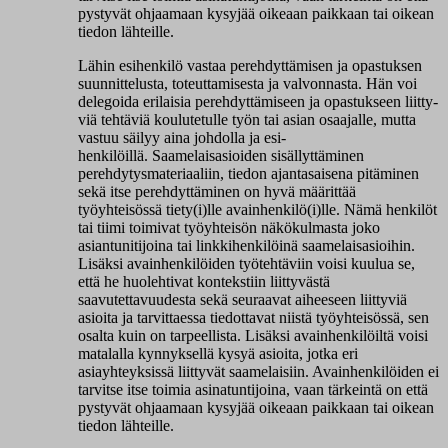
pystyvät ohjaamaan kysyjää oikeaan paikkaan tai oikean
tiedon lähteille.
Lä­hin esihenkilö vas­taa pe­reh­dyt­tä­mi­sen ja opas­tuk­sen
suun­nit­te­lus­ta, to­teut­ta­mi­ses­ta ja val­von­nas­ta. Hän voi
de­le­goi­da eri­lai­sia pe­reh­dyt­tä­mi­seen ja opas­tuk­seen liit­ty­
viä teh­tä­viä kou­lu­te­tul­le työn tai asian ­osaajalle, mut­ta
vas­tuu säi­lyy aina ­joh­dol­la ja esi­
henkilöillä. Saamelaisasioiden sisällyttäminen
perehdytysmateriaaliin, tiedon ajantasaisena pitäminen
sekä itse perehdyttäminen on hyvä määrittää
työyhteisössä tiety(i)lle avainhenkilö(i)lle. Nämä henkilöt
tai tiimi toimivat työyhteisön näkökulmasta joko
asiantunitijoina tai linkkihenkilöinä saamelaisasioihin.
Lisäksi avainhenkilöiden työtehtäviin voisi kuulua se,
että he huolehtivat kontekstiin liittyvästä
saavutettavuudesta sekä seuraavat aiheeseen liittyviä
asioita ja tarvittaessa tiedottavat niistä työyhteisössä, sen
osalta kuin on tarpeellista. Lisäksi avainhenkilöiltä voisi
matalalla kynnyksellä kysyä asioita, jotka eri
asiayhteyksissä liittyvät saamelaisiin. Avainhenkilöiden ei
tarvitse itse toimia asinatuntijoina, vaan tärkeintä on että
pystyvät ohjaamaan kysyjää oikeaan paikkaan tai oikean
tiedon lähteille.