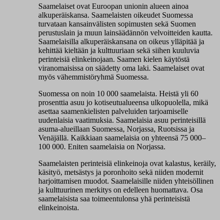
Saamelaiset ovat Euroopan unionin alueen ainoa
alkuperäiskansa. Saamelaisten oikeudet Suomessa
turvataan kansainvälisten sopimusten sekä Suomen
perustuslain ja muun lainsäädännön velvoitteiden kautta.
Saamelaisilla alkuperäiskansana on oikeus ylläpitää ja
kehittää kieltään ja kulttuuriaan sekä siihen kuuluvia
perinteisiä elinkeinojaan. Saamen kielen käytöstä
viranomaisissa on säädetty oma laki. Saamelaiset ovat
myös vähemmistöryhmä Suomessa.
Suomessa on noin 10 000 saamelaista. Heistä yli 60
prosenttia asuu jo kotiseutualueensa ulkopuolella, mikä
asettaa saamenkielisten palveluiden tarjoamiselle
uudenlaisia vaatimuksia. Saamelaisia asuu perinteisillä
asuma-alueillaan Suomessa, Norjassa, Ruotsissa ja
Venäjällä. Kaikkiaan saamelaisia on yhteensä 75 000–
100 000. Eniten saamelaisia on Norjassa.
Saamelaisten perinteisiä elinkeinoja ovat kalastus, keräily,
käsityö, metsästys ja poronhoito sekä niiden modernit
harjoittamisen muodot. Saamelaisille niiden yhteisöllinen
ja kulttuurinen merkitys on edelleen huomattava. Osa
saamelaisista saa toimeentulonsa yhä perinteisistä
elinkeinoista.