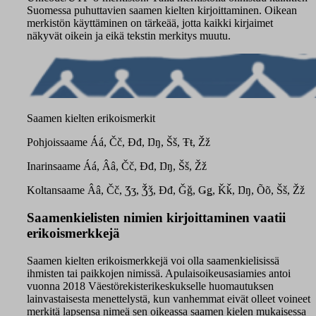
Suomessa puhuttavien saamen kielten kirjoittaminen. Oikean
merkistön käyttäminen on tärkeää, jotta kaikki kirjaimet
näkyvät oikein ja eikä tekstin merkitys muutu.
Saamen kielten erikoismerkit
Pohjoissaame Áá, Čč, Đđ, Ŋŋ, Šš, Ŧŧ, Žž
Inarinsaame Áá, Ââ, Čč, Đđ, Ŋŋ, Šš, Žž
Koltansaame Ââ, Čč, Ʒʒ, Ǯǯ, Đđ, Ǧǧ, Ǥǥ, Ǩǩ, Ŋŋ, Õõ, Šš, Žž
Saamenkielisten nimien kirjoittaminen vaatii
erikoismerkkejä
Saamen kielten erikoismerkkejä voi olla saamenkielisissä
ihmisten tai paikkojen nimissä. Apulaisoikeusasiamies antoi
vuonna 2018 Väestörekisterikeskukselle huomautuksen
lainvastaisesta menettelystä, kun vanhemmat eivät olleet voineet
merkitä lapsensa nimeä sen oikeassa saamen kielen mukaisessa