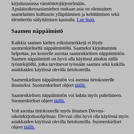
kirjoitusasussa väestötietojärjestelmään.
Apulaisoikeusasiamiehen mukaan asia on olennainen
saamelaisten kulttuurin ylläpitämisen ja kehittämisen sekä
identiteetin säilyttämisen kannalta.
Lue lisää.
Saamen näppäimistö
Kaikkia saamen kielten erikoismerkkejä ei löydy
suomenkieliseltä näppäimistöltä. Saameksi kirjoittamista
helpottaa, jos koneelle asentaa saamenkielisen näppäimistön.
Saamen näppäimistö on hyvä olla käytössä ainakin niillä
työntekijöillä, jotka tarvitsevat työssään saamea sekä kaikilla
asiakkaiden käytössä olevilla tietokoneilla.
Saamenkielisen näppäimistön voi asentaa tietokoneelle
ilmaiseksi. Suomenkieliset ohjeet
täällä.
Saamenkielisen näppäimistön voi ladata myös puhelimeen.
Suomenkieliset ohjeet
täällä.
Voit asentaa tietokoneelle myös ilmaisen Divvun-
oikeinkirjoitusohjelman. Divvun olisi hyvä olla käytössä myös
asiakkaiden käytössä olevilla tietokoneilla. Suomenkieliset
ohjeet
täällä.