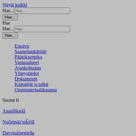
Näytä kaikki
Hae...
Hae...
Hae
Hae...
Hae...
Etusivu
Saamelaiskäräjät
Päätöksenteko
Vastuualueet
Ajankohtaista
Yhteystiedot
Dokumentit
Kääntäjät ja tulkit
Oppimateriaalikauppa
Suomi
fi
Anarâškielâ
Nuõrttsääʹmǩiõll
Davvisámegiella