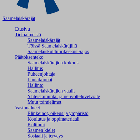
Saamelaiskäräjät
Etusivu
Tietoa meistä
Saamelaiskäräjät
Töissä Saamelaiskäräjillä
Saamelaiskulttuuri­keskus Sajos
Päätöksenteko
Saamelaiskäräjien kokous
Hallitus
Puheenjohtaja
Lautakunnat
Hallinto
Saamelaiskäräjien vaalit
Yhteistoiminta- ja neuvotteluvelvoite
Muut toimielimet
Vastuualueet
Elinkeinot, oikeus ja ympäristö
Koulutus ja oppimateriaali
Kulttuuri
Saamen kielet
Sosiaali ja terveys