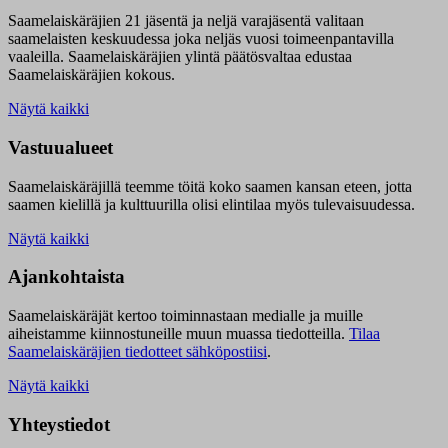
Saamelaiskäräjien 21 jäsentä ja neljä varajäsentä valitaan
saamelaisten keskuudessa joka neljäs vuosi toimeenpantavilla
vaaleilla. Saamelaiskäräjien ylintä päätösvaltaa edustaa
Saamelaiskäräjien kokous.
Näytä kaikki
Vastuualueet
Saamelaiskäräjillä t
eemme töitä koko saamen kansan eteen, jotta
saamen kielillä ja kulttuurilla olisi elintilaa myös tulevaisuudessa.
Näytä kaikki
Ajankohtaista
Saamelaiskäräjät kertoo toiminnastaan medialle ja muille
aiheistamme kiinnostuneille muun muassa tiedotteilla.
Tilaa
Saamelaiskäräjien tiedotteet sähköpostiisi
.
Näytä kaikki
Yhteystiedot