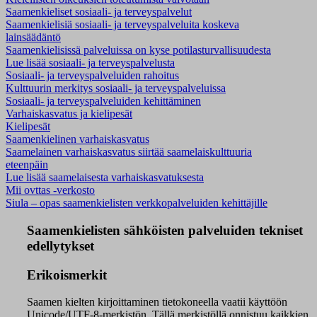
Saamenkieliset sosiaali- ja terveyspalvelut
Saamenkielisiä sosiaali- ja terveyspalveluita koskeva
lainsäädäntö
Saamenkielisissä palveluissa on kyse potilasturvallisuudesta
Lue lisää sosiaali- ja terveyspalvelusta
Sosiaali- ja terveyspalveluiden rahoitus
Kulttuurin merkitys sosiaali- ja terveyspalveluissa
Sosiaali- ja terveyspalveluiden kehittäminen
Varhaiskasvatus ja kielipesät
Kielipesät
Saamenkielinen varhaiskasvatus
Saamelainen varhaiskasvatus siirtää saamelaiskulttuuria
eteenpäin
Lue lisää saamelaisesta varhaiskasvatuksesta
Mii ovttas -verkosto
Siula – opas saamenkielisten verkkopalveluiden kehittäjille
Saamenkielisten sähköisten palveluiden tekniset
edellytykset
Erikoismerkit
Saamen kielten kirjoittaminen tietokoneella vaatii käyttöön
Unicode/UTF-8-merkistön. Tällä merkistöllä onnistuu kaikkien