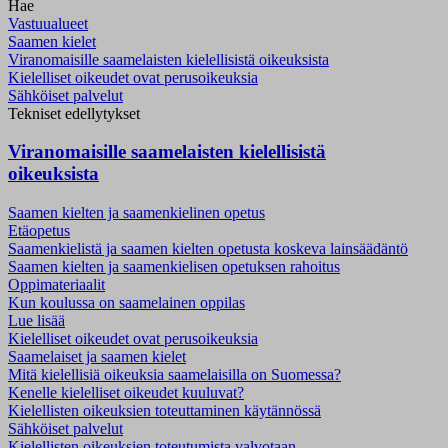
Hae
Vastuualueet
Saamen kielet
Viranomaisille saamelaisten kielellisistä oikeuksista
Kielelliset oikeudet ovat perusoikeuksia
Sähköiset palvelut
Tekniset edellytykset
Viranomaisille saamelaisten kielellisistä
oikeuksista
Saamen kielten ja saamenkielinen opetus
Etäopetus
Saamenkielistä ja saamen kielten opetusta koskeva lainsäädäntö
Saamen kielten ja saamenkielisen opetuksen rahoitus
Oppimateriaalit
Kun koulussa on saamelainen oppilas
Lue lisää
Kielelliset oikeudet ovat perusoikeuksia
Saamelaiset ja saamen kielet
Mitä kielellisiä oikeuksia saamelaisilla on Suomessa?
Kenelle kielelliset oikeudet kuuluvat?
Kielellisten oikeuksien toteuttaminen käytännössä
Sähköiset palvelut
Kielellisten oikeuksien toteutumista valvotaan