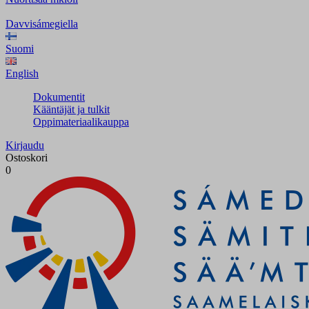
Davvisámegiella
Suomi
English
Dokumentit
Kääntäjät ja tulkit
Oppimateriaalikauppa
Kirjaudu
Ostoskori
0