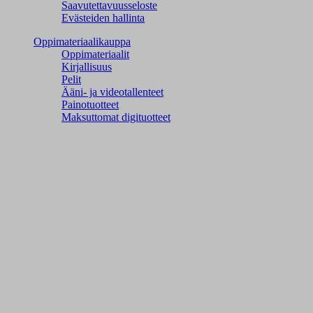
Saavutettavuusseloste
Evästeiden hallinta
Oppimateriaalikauppa
Oppimateriaalit
Kirjallisuus
Pelit
Ääni- ja videotallenteet
Painotuotteet
Maksuttomat digituotteet