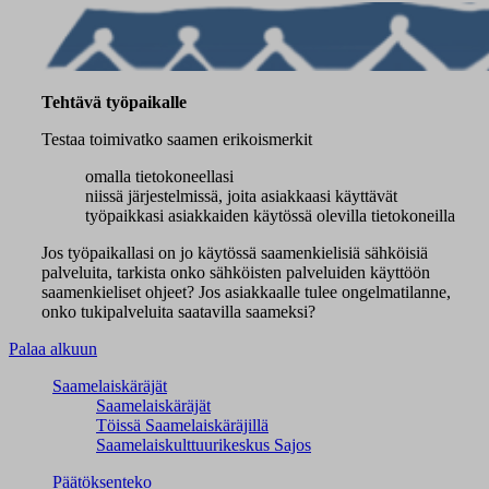
Tehtävä työpaikalle
Testaa toimivatko saamen erikoismerkit
omalla tietokoneellasi
niissä järjestelmissä, joita asiakkaasi käyttävät
työpaikkasi asiakkaiden käytössä olevilla tietokoneilla
Jos työpaikallasi on jo käytössä saamenkielisiä sähköisiä
palveluita, tarkista onko sähköisten palveluiden käyttöön
saamenkieliset ohjeet? Jos asiakkaalle tulee ongelmatilanne,
onko tukipalveluita saatavilla saameksi?
Palaa alkuun
Saamelaiskäräjät
Saamelaiskäräjät
Töissä Saamelaiskäräjillä
Saamelaiskulttuuri­keskus Sajos
Päätöksenteko