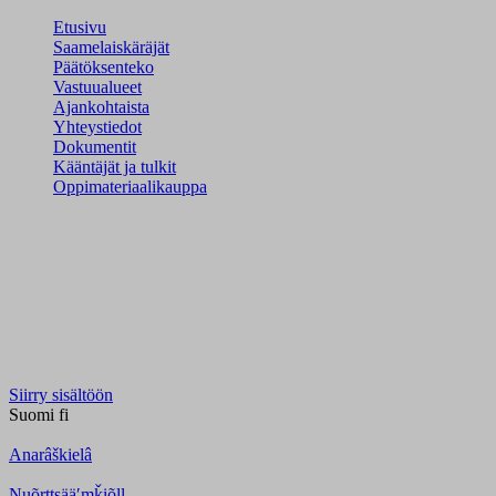
Etusivu
Saamelaiskäräjät
Päätöksenteko
Vastuualueet
Ajankohtaista
Yhteystiedot
Dokumentit
Kääntäjät ja tulkit
Oppimateriaalikauppa
Siirry sisältöön
Suomi
fi
Anarâškielâ
Nuõrttsääʹmǩiõll