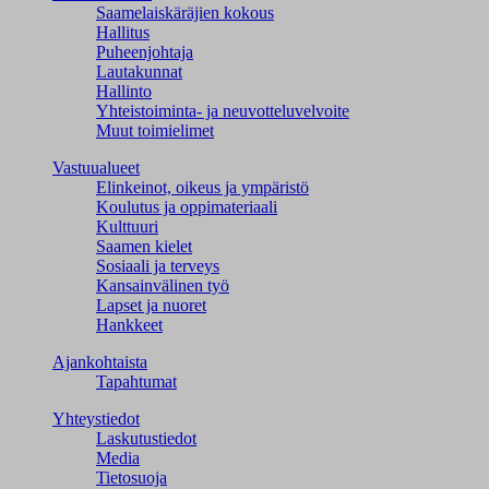
Saamelaiskäräjien kokous
Hallitus
Puheenjohtaja
Lautakunnat
Hallinto
Yhteistoiminta- ja neuvotteluvelvoite
Muut toimielimet
Vastuualueet
Elinkeinot, oikeus ja ympäristö
Koulutus ja oppimateriaali
Kulttuuri
Saamen kielet
Sosiaali ja terveys
Kansainvälinen työ
Lapset ja nuoret
Hankkeet
Ajankohtaista
Tapahtumat
Yhteystiedot
Laskutustiedot
Media
Tietosuoja