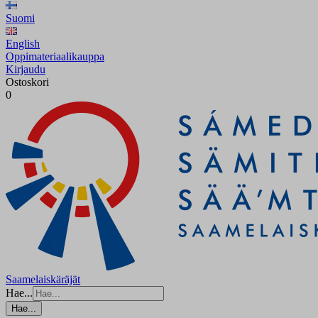
Suomi
English
Oppimateriaalikauppa
Kirjaudu
Ostoskori
0
Saamelaiskäräjät
Hae...
Hae...