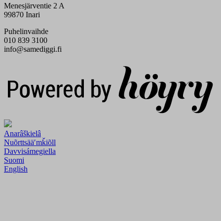
Menesjärventie 2 A
99870 Inari
Puhelinvaihde
010 839 3100
info@samediggi.fi
Digi- ja mainostoimisto Höyry Rovaniemi ja Oulu
Anarâškielâ
Nuõrttsääʹmǩiõll
Davvisámegiella
Suomi
English