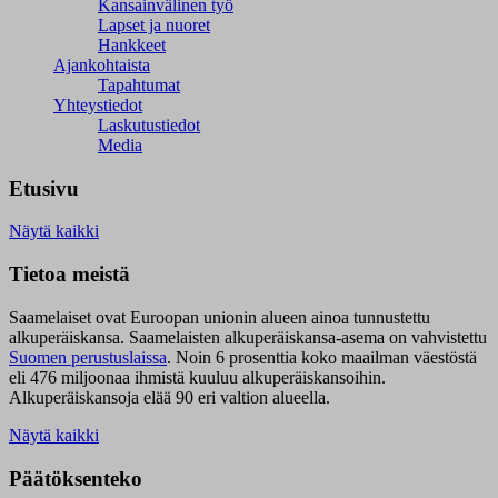
Kansainvälinen työ
Lapset ja nuoret
Hankkeet
Ajankohtaista
Tapahtumat
Yhteystiedot
Laskutustiedot
Media
Etusivu
Näytä kaikki
Tietoa meistä
Saamelaiset ovat Euroopan unionin alueen ainoa tunnustettu
alkuperäiskansa. Saamelaisten alkuperäiskansa-asema on vahvistettu
Suomen perustuslaissa
.
Noin 6 prosenttia koko maailman väestöstä
eli 476 miljoonaa ihmistä kuuluu alkuperäiskansoihin.
Alkuperäiskansoja elää 90 eri valtion alueella.
Näytä kaikki
Päätöksenteko