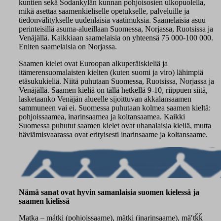
kuntien sekä Sodankylän kunnan pohjoisosien ulkopuolella,
mikä asettaa saamenkieliselle opetukselle, palveluille ja
tiedonvälitykselle uudenlaisia vaatimuksia. Saamelaisia asuu
perinteisillä asuma-alueillaan Suomessa, Norjassa, Ruotsissa ja
Venäjällä. Kaikkiaan saamelaisia on yhteensä 75 000-100 000.
Eniten saamelaisia on Norjassa.
Saamen kielet ovat Euroopan alkuperäiskieliä ja
itämerensuomalaisten kielten (kuten suomi ja viro) lähimpiä
etäsukukieliä. Niitä puhutaan Suomessa, Ruotsissa, Norjassa ja
Venäjällä. Saamen kieliä on tällä hetkellä 9-10, riippuen siitä,
lasketaanko Venäjän alueelle sijoittuvan akkalansaamen
sammuneen vai ei. Suomessa puhutaan kolmea saamen kieltä:
pohjoissaamea, inarinsaamea ja koltansaamea. Kaikki
Suomessa puhutut saamen kielet ovat uhanalaisia kieliä, mutta
häviämisvaarassa ovat erityisesti inarinsaame ja koltansaame.
Nämä sanat ovat hyvin samanlaisia suomen kielessä ja
saamen kielissä
Matka – mátki (pohjoissaame), mätki (inarinsaame), mäʹtǩǩ