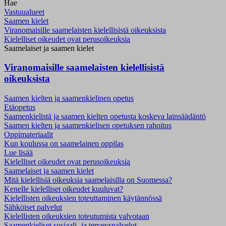
Hae
Vastuualueet
Saamen kielet
Viranomaisille saamelaisten kielellisistä oikeuksista
Kielelliset oikeudet ovat perusoikeuksia
Saamelaiset ja saamen kielet
Viranomaisille saamelaisten kielellisistä
oikeuksista
Saamen kielten ja saamenkielinen opetus
Etäopetus
Saamenkielistä ja saamen kielten opetusta koskeva lainsäädäntö
Saamen kielten ja saamenkielisen opetuksen rahoitus
Oppimateriaalit
Kun koulussa on saamelainen oppilas
Lue lisää
Kielelliset oikeudet ovat perusoikeuksia
Saamelaiset ja saamen kielet
Mitä kielellisiä oikeuksia saamelaisilla on Suomessa?
Kenelle kielelliset oikeudet kuuluvat?
Kielellisten oikeuksien toteuttaminen käytännössä
Sähköiset palvelut
Kielellisten oikeuksien toteutumista valvotaan
Saamenkieliset sosiaali- ja terveyspalvelut