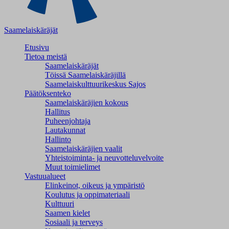
Saamelaiskäräjät
Etusivu
Tietoa meistä
Saamelaiskäräjät
Töissä Saamelaiskäräjillä
Saamelaiskulttuuri­keskus Sajos
Päätöksenteko
Saamelaiskäräjien kokous
Hallitus
Puheenjohtaja
Lautakunnat
Hallinto
Saamelaiskäräjien vaalit
Yhteistoiminta- ja neuvotteluvelvoite
Muut toimielimet
Vastuualueet
Elinkeinot, oikeus ja ympäristö
Koulutus ja oppimateriaali
Kulttuuri
Saamen kielet
Sosiaali ja terveys