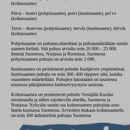
(koltansaame)
Päivä – beaivi (pohjoissaame), peivi (inarinsaame), peiʹvv
(koltansaame)
Terve – dearvvas (pohjoissaame), tiervâs (inarinsaame), tiõrvâs
(koltansaame)
Pohjoissaame on puhuma-alueeltaan ja puhujamäärältään suurin
saamen kielistä. Sitä puhuu arviolta noin 20 000 – 25 000
ihmistä Suomessa, Norjassa ja Ruotsissa. Suomessa
pohjoissaamen puhujia on arviolta noin 2 000.
Inarinsaamea on perinteisesti puhuttu Inarijärven ympäristössä.
Inarinsaamen puhujia on noin 300–400 riippuen siitä, kuinka
osaaminen määritellään. Puhujien lukumäärä on tasaisessa
nousussa pitkäjänteisen kielenelvytystyön ansiosta.
Koltansaamea on perinteisesti puhuttu Venäjällä Kuolan
niemimaalla ja siihen rajoittuvilla alueilla, Suomessa ja
Norjassa. Nykyään suurin osa koltansaamen puhujista asuu
Inarin kunnassa Suomessa. Arvioiden mukaan koltansaamella
on noin 300 äidinkielistä puhujaa Suomessa