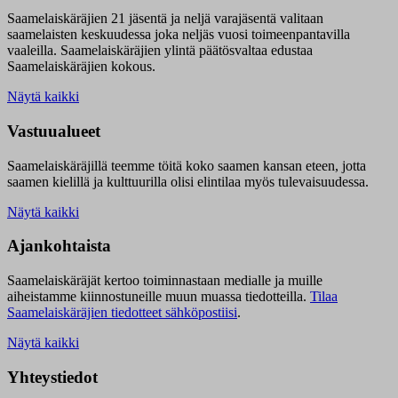
Saamelaiskäräjien 21 jäsentä ja neljä varajäsentä valitaan
saamelaisten keskuudessa joka neljäs vuosi toimeenpantavilla
vaaleilla. Saamelaiskäräjien ylintä päätösvaltaa edustaa
Saamelaiskäräjien kokous.
Näytä kaikki
Vastuualueet
Saamelaiskäräjillä t
eemme töitä koko saamen kansan eteen, jotta
saamen kielillä ja kulttuurilla olisi elintilaa myös tulevaisuudessa.
Näytä kaikki
Ajankohtaista
Saamelaiskäräjät kertoo toiminnastaan medialle ja muille
aiheistamme kiinnostuneille muun muassa tiedotteilla.
Tilaa
Saamelaiskäräjien tiedotteet sähköpostiisi
.
Näytä kaikki
Yhteystiedot