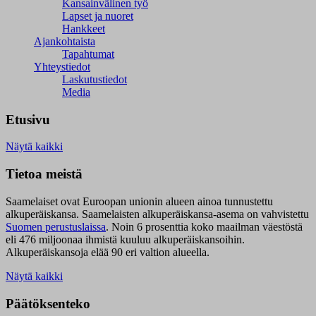
Kansainvälinen työ
Lapset ja nuoret
Hankkeet
Ajankohtaista
Tapahtumat
Yhteystiedot
Laskutustiedot
Media
Etusivu
Näytä kaikki
Tietoa meistä
Saamelaiset ovat Euroopan unionin alueen ainoa tunnustettu
alkuperäiskansa. Saamelaisten alkuperäiskansa-asema on vahvistettu
Suomen perustuslaissa
.
Noin 6 prosenttia koko maailman väestöstä
eli 476 miljoonaa ihmistä kuuluu alkuperäiskansoihin.
Alkuperäiskansoja elää 90 eri valtion alueella.
Näytä kaikki
Päätöksenteko