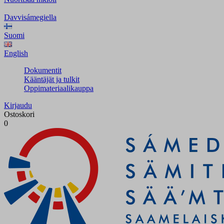
Davvisámegiella
Suomi
English
Dokumentit
Kääntäjät ja tulkit
Oppimateriaalikauppa
Kirjaudu
Ostoskori
0