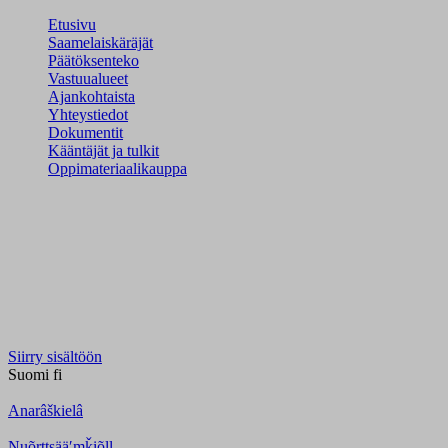
Etusivu
Saamelaiskäräjät
Päätöksenteko
Vastuualueet
Ajankohtaista
Yhteystiedot
Dokumentit
Kääntäjät ja tulkit
Oppimateriaalikauppa
Siirry sisältöön
Suomi
fi
Anarâškielâ
Nuõrttsääʹmǩiõll