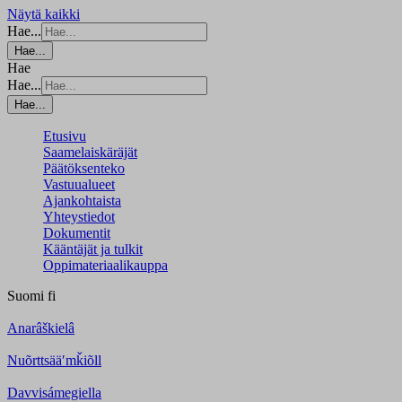
Näytä kaikki
Hae...
Hae...
Hae
Hae...
Hae...
Etusivu
Saamelaiskäräjät
Päätöksenteko
Vastuualueet
Ajankohtaista
Yhteystiedot
Dokumentit
Kääntäjät ja tulkit
Oppimateriaalikauppa
Suomi
fi
Anarâškielâ
Nuõrttsääʹmǩiõll
Davvisámegiella