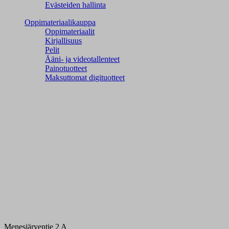
Evästeiden hallinta
Oppimateriaalikauppa
Oppimateriaalit
Kirjallisuus
Pelit
Ääni- ja videotallenteet
Painotuotteet
Maksuttomat digituotteet
Menesjärventie 2 A