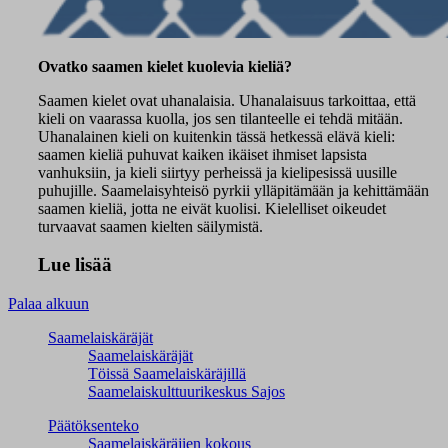
Ovatko saamen kielet kuolevia kieliä?
Saamen kielet ovat uhanalaisia. Uhanalaisuus tarkoittaa, että
kieli on vaarassa kuolla, jos sen tilanteelle ei tehdä mitään.
Uhanalainen kieli on kuitenkin tässä hetkessä elävä kieli:
saamen kieliä puhuvat kaiken ikäiset ihmiset lapsista
vanhuksiin, ja kieli siirtyy perheissä ja kielipesissä uusille
puhujille. Saamelaisyhteisö pyrkii ylläpitämään ja kehittämään
saamen kieliä, jotta ne eivät kuolisi. Kielelliset oikeudet
turvaavat saamen kielten säilymistä.
Lue lisää
Palaa alkuun
Saamelaiskäräjät
Saamelaiskäräjät
Töissä Saamelaiskäräjillä
Saamelaiskulttuuri­keskus Sajos
Päätöksenteko
Saamelaiskäräjien kokous