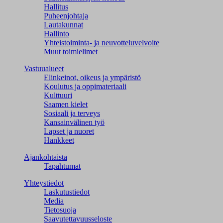
Hallitus
Puheenjohtaja
Lautakunnat
Hallinto
Yhteistoiminta- ja neuvotteluvelvoite
Muut toimielimet
Vastuualueet
Elinkeinot, oikeus ja ympäristö
Koulutus ja oppimateriaali
Kulttuuri
Saamen kielet
Sosiaali ja terveys
Kansainvälinen työ
Lapset ja nuoret
Hankkeet
Ajankohtaista
Tapahtumat
Yhteystiedot
Laskutustiedot
Media
Tietosuoja
Saavutettavuusseloste