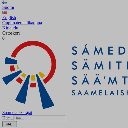
Suomi
English
Oppimateriaalikauppa
Kirjaudu
Ostoskori
0
Saamelaiskäräjät
Hae...
Hae...