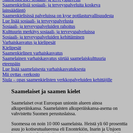
Saamenkielisiä sosiaali- ja terveyspalveluita koskeva
lainsäädäntö
Saamenkielisissä palveluissa on kyse potilasturvallisuudesta
Lue lisää sosiaali- ja terveyspalvelusta
Sosiaali- ja terveyspalveluiden rahoitus
Kulttuurin merkitys sosiaali- ja terveyspalveluissa
Sosiaali- ja terveyspalveluiden kehittäminen
Varhaiskasvatus ja kielipesät
Kielipesät
Saamenkielinen varhaiskasvatus
Saamelainen varhaiskasvatus siirtää saamelaiskulttuuria
eteenpäin
Lue lisää saamelaisesta varhaiskasvatuksesta
Mii ovttas -verkosto
Siula – opas saamenkielisten verkkopalveluiden kehittäjille
Saamelaiset ja saamen kielet
Saamelaiset ovat Euroopan unionin alueen ainoa
alkuperäiskansa. Saamelaisten alkuperäiskansa-asema on
vahvistettu Suomen perustuslaissa.
Suomessa on noin 10 000 saamelaista. Heistä yli 60 prosenttia
asuu jo kotiseutualueensa eli Enontekiön, Inarin ja Utsjoen