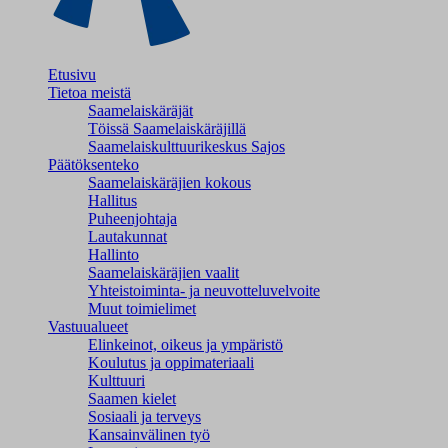
Etusivu
Tietoa meistä
Saamelaiskäräjät
Töissä Saamelaiskäräjillä
Saamelaiskulttuuri­keskus Sajos
Päätöksenteko
Saamelaiskäräjien kokous
Hallitus
Puheenjohtaja
Lautakunnat
Hallinto
Saamelaiskäräjien vaalit
Yhteistoiminta- ja neuvotteluvelvoite
Muut toimielimet
Vastuualueet
Elinkeinot, oikeus ja ympäristö
Koulutus ja oppimateriaali
Kulttuuri
Saamen kielet
Sosiaali ja terveys
Kansainvälinen työ