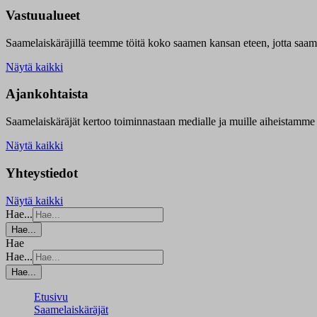
Vastuualueet
Saamelaiskäräjillä t
eemme töitä koko saamen kansan eteen, jotta saamen 
Näytä kaikki
Ajankohtaista
Saamelaiskäräjät kertoo toiminnastaan medialle ja muille aiheistamme 
Näytä kaikki
Yhteystiedot
Näytä kaikki
Hae...
Hae...
Hae
Hae...
Hae...
Etusivu
Saamelaiskäräjät