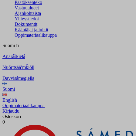
Päätöksenteko
Vastuualueet
Ajankohtaista
Yhteystiedot
Dokumentit
Kääntäjät ja tulkit
Oppimateriaalikauppa
Suomi
fi
Anarâškielâ
Nuõrttsääʹmǩiõll
Davvisámegiella
Suomi
English
Oppimateriaalikauppa
Kirjaudu
Ostoskori
0