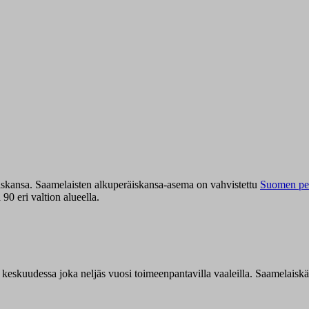
iskansa. Saamelaisten alkuperäiskansa-asema on vahvistettu
Suomen per
0 eri valtion alueella.
n keskuudessa joka neljäs vuosi toimeenpantavilla vaaleilla. Saamelaisk