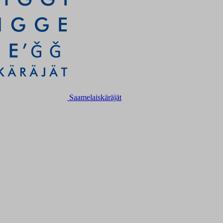
Saamelaiskäräjät