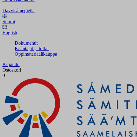
Davvisámegiella
Suomi
English
Dokumentit
Kääntäjät ja tulkit
Oppimateriaalikauppa
Kirjaudu
Ostoskori
0