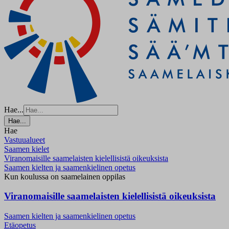
Hae...
Hae...
Hae
Vastuualueet
Saamen kielet
Viranomaisille saamelaisten kielellisistä oikeuksista
Saamen kielten ja saamenkielinen opetus
Kun koulussa on saamelainen oppilas
Viranomaisille saamelaisten kielellisistä oikeuksista
Saamen kielten ja saamenkielinen opetus
Etäopetus