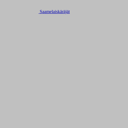
Saamelaiskäräjät