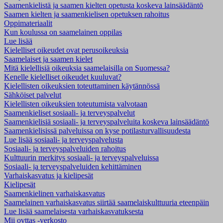
Saamenkielistä ja saamen kielten opetusta koskeva lainsäädäntö
Saamen kielten ja saamenkielisen opetuksen rahoitus
Oppimateriaalit
Kun koulussa on saamelainen oppilas
Lue lisää
Kielelliset oikeudet ovat perusoikeuksia
Saamelaiset ja saamen kielet
Mitä kielellisiä oikeuksia saamelaisilla on Suomessa?
Kenelle kielelliset oikeudet kuuluvat?
Kielellisten oikeuksien toteuttaminen käytännössä
Sähköiset palvelut
Kielellisten oikeuksien toteutumista valvotaan
Saamenkieliset sosiaali- ja terveyspalvelut
Saamenkielisiä sosiaali- ja terveyspalveluita koskeva lainsäädäntö
Saamenkielisissä palveluissa on kyse potilasturvallisuudesta
Lue lisää sosiaali- ja terveyspalvelusta
Sosiaali- ja terveyspalveluiden rahoitus
Kulttuurin merkitys sosiaali- ja terveyspalveluissa
Sosiaali- ja terveyspalveluiden kehittäminen
Varhaiskasvatus ja kielipesät
Kielipesät
Saamenkielinen varhaiskasvatus
Saamelainen varhaiskasvatus siirtää saamelaiskulttuuria eteenpäin
Lue lisää saamelaisesta varhaiskasvatuksesta
Mii ovttas -verkosto