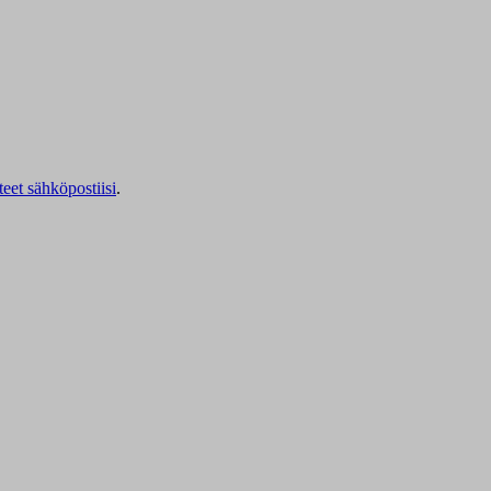
teet sähköpostiisi
.