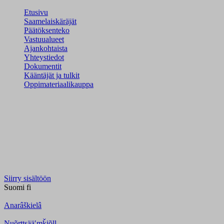
Etusivu
Saamelaiskäräjät
Päätöksenteko
Vastuualueet
Ajankohtaista
Yhteystiedot
Dokumentit
Kääntäjät ja tulkit
Oppimateriaalikauppa
Siirry sisältöön
Suomi
fi
Anarâškielâ
Nuõrttsääʹmǩiõll