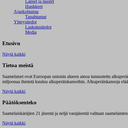
Lapset ja nuoret
Hankkeet
Ajankohtaista
Tapahtumat
Yhteystiedot
Laskutustiedot
Media
Etusivu
Näytä kaikki
Tietoa meistä
Saamelaiset ovat Euroopan unionin alueen ainoa tunnustettu alkuperä
miljoonaa ihmistä kuuluu alkuperäiskansoihin. Alkuperäiskansoja elää 9
Näytä kaikki
Päätöksenteko
Saamelaiskäräjien 21 jäsentä ja neljä varajäsentä valitaan saamelaiste
Näytä kaikki