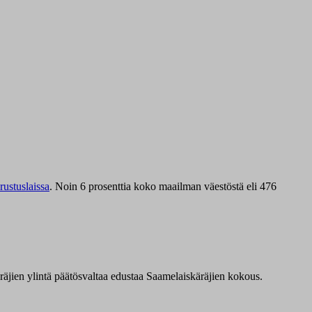
ustuslaissa
.
Noin 6 prosenttia koko maailman väestöstä eli 476
äräjien ylintä päätösvaltaa edustaa Saamelaiskäräjien kokous.