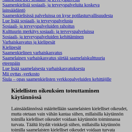
Saamenkielisiä sosiaali- ja terveyspalveluita koskeva
lainsäädäntö
Saamenkielisissä palveluissa on kyse potilasturvallisuudesta
Lue lisää sosiaali- ja terveyspalvelusta
Sosiaali- ja terveyspalveluiden rahoitus
Kulttuurin merkitys sosiaali- ja terveyspalveluissa
Sosiaali- ja terveyspalveluiden kehittäminen
Varhaiskasvatus ja kielipesät
Kielipesät
Saamenkielinen varhaiskasvatus
Saamelainen varhaiskasvatus siirtää saamelaiskulttuuria
eteenpäin
Lue lisää saamelaisesta varhaiskasvatuksesta
Mii ovttas -verkosto
Siula – opas saamenkielisten verkkopalveluiden kehittäjille
Kielellisten oikeuksien toteuttaminen
käytännössä
Lainsäädännössä määritellään saamelaisten kielelliset oikeudet,
mutta otetaan vain vähän kantaa siihen, millaisilla käytännön
toimilla kielelliset oikeudet voidaan käytännön toiminnassa
turvata. Täältä löydät vinkkejä siihen, millaisilla käytännön
toimilla saamelaisten kielelliset oikeudet voidaan turvata