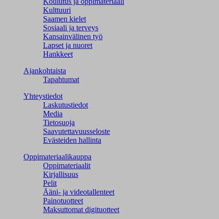
Koulutus ja oppimateriaali
Kulttuuri
Saamen kielet
Sosiaali ja terveys
Kansainvälinen työ
Lapset ja nuoret
Hankkeet
Ajankohtaista
Tapahtumat
Yhteystiedot
Laskutustiedot
Media
Tietosuoja
Saavutettavuusseloste
Evästeiden hallinta
Oppimateriaalikauppa
Oppimateriaalit
Kirjallisuus
Pelit
Ääni- ja videotallenteet
Painotuotteet
Maksuttomat digituotteet