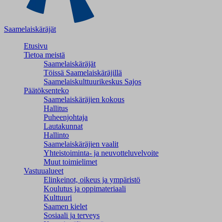
Saamelaiskäräjät
Etusivu
Tietoa meistä
Saamelaiskäräjät
Töissä Saamelaiskäräjillä
Saamelaiskulttuuri­keskus Sajos
Päätöksenteko
Saamelaiskäräjien kokous
Hallitus
Puheenjohtaja
Lautakunnat
Hallinto
Saamelaiskäräjien vaalit
Yhteistoiminta- ja neuvotteluvelvoite
Muut toimielimet
Vastuualueet
Elinkeinot, oikeus ja ympäristö
Koulutus ja oppimateriaali
Kulttuuri
Saamen kielet
Sosiaali ja terveys