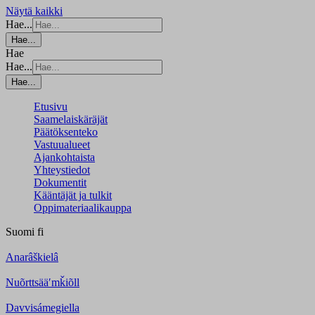
Näytä kaikki
Hae...
Hae...
Hae
Hae...
Hae...
Etusivu
Saamelaiskäräjät
Päätöksenteko
Vastuualueet
Ajankohtaista
Yhteystiedot
Dokumentit
Kääntäjät ja tulkit
Oppimateriaalikauppa
Suomi
fi
Anarâškielâ
Nuõrttsääʹmǩiõll
Davvisámegiella