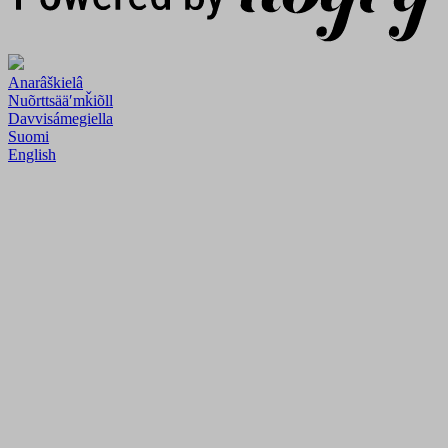
Anarâškielâ
Nuõrttsääʹmǩiõll
Davvisámegiella
Suomi
English