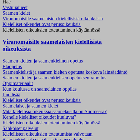
Hae
Vastuualueet
Saamen kielet
Viranomaisille saamelaisten kielellisistä oikeuksista
Kielelliset oikeudet ovat perusoikeuksia
Kielellisten oikeuksien toteuttaminen käytännössä
Viranomaisille saamelaisten kielellisistä
oikeuksista
Saamen kielten ja saamenkielinen opetus
Etäopetus
Saamenkielistä ja saamen kielten opetusta koskeva lainsäädäntö
Saamen kielten ja saamenkielisen opetuksen rahoitus
Oppimateriaalit
Kun koulussa on saamelainen oppilas
Lue lisää
Kielelliset oikeudet ovat perusoikeuksia
Saamelaiset ja saamen kielet
Mitä kielellisiä oikeuksia saamelaisilla on Suomessa?
Kenelle kielelliset oikeudet kuuluvat?
Kielellisten oikeuksien toteuttaminen käytännössä
Sähköiset palvelut
Kielellisten oikeuksien toteutumista valvotaan
Saamenkieliset sosiaali- ja terveyspalvelut