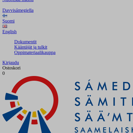
Davvisámegiella
Suomi
English
Dokumentit
Kääntäjät ja tulkit
Oppimateriaalikauppa
Kirjaudu
Ostoskori
0