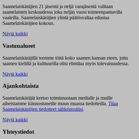
Saamelaiskäräjien 21 jäsentä ja neljä varajäsentä valitaan
saamelaisten keskuudessa joka neljäs vuosi toimeenpantavilla
vaaleilla. Saamelaiskäräjien ylintä päätösvaltaa edustaa
Saamelaiskäräjien kokous.
Näytä kaikki
Vastuualueet
Saamelaiskäräjillä t
eemme töitä koko saamen kansan eteen, jotta
saamen kielillä ja kulttuurilla olisi elintilaa myös tulevaisuudessa.
Näytä kaikki
Ajankohtaista
Saamelaiskäräjät kertoo toiminnastaan medialle ja muille
aiheistamme kiinnostuneille muun muassa tiedotteilla.
Tilaa
Saamelaiskäräjien tiedotteet sähköpostiisi
.
Näytä kaikki
Yhteystiedot