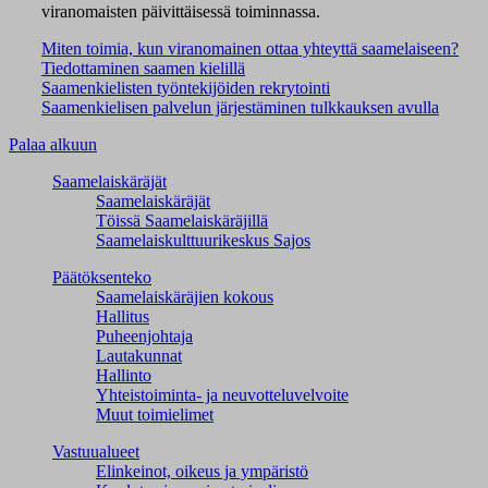
viranomaisten päivittäisessä toiminnassa.
Miten toimia, kun viranomainen ottaa yhteyttä saamelaiseen?
Tiedottaminen saamen kielillä
Saamenkielisten työntekijöiden rekrytointi
Saamenkielisen palvelun järjestäminen tulkkauksen avulla
Palaa alkuun
Saamelaiskäräjät
Saamelaiskäräjät
Töissä Saamelaiskäräjillä
Saamelaiskulttuuri­keskus Sajos
Päätöksenteko
Saamelaiskäräjien kokous
Hallitus
Puheenjohtaja
Lautakunnat
Hallinto
Yhteistoiminta- ja neuvotteluvelvoite
Muut toimielimet
Vastuualueet
Elinkeinot, oikeus ja ympäristö