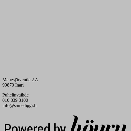
Menesjärventie 2 A
99870 Inari
Puhelinvaihde
010 839 3100
info@samediggi.fi
Digi- ja mainostoimisto Höyry Rovaniemi ja Oulu