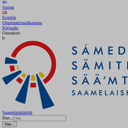
Suomi
English
Oppimateriaalikauppa
Kirjaudu
Ostoskori
0
Saamelaiskäräjät
Hae...
Hae...