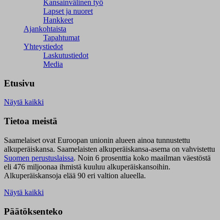
Kansainvälinen työ
Lapset ja nuoret
Hankkeet
Ajankohtaista
Tapahtumat
Yhteystiedot
Laskutustiedot
Media
Etusivu
Näytä kaikki
Tietoa meistä
Saamelaiset ovat Euroopan unionin alueen ainoa tunnustettu
alkuperäiskansa. Saamelaisten alkuperäiskansa-asema on vahvistettu
Suomen perustuslaissa
.
Noin 6 prosenttia koko maailman väestöstä
eli 476 miljoonaa ihmistä kuuluu alkuperäiskansoihin.
Alkuperäiskansoja elää 90 eri valtion alueella.
Näytä kaikki
Päätöksenteko