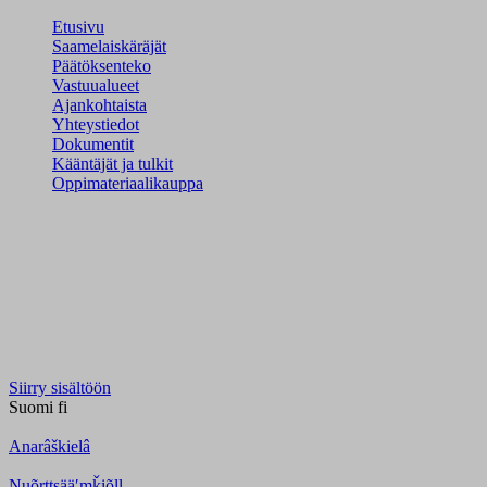
Etusivu
Saamelaiskäräjät
Päätöksenteko
Vastuualueet
Ajankohtaista
Yhteystiedot
Dokumentit
Kääntäjät ja tulkit
Oppimateriaalikauppa
Siirry sisältöön
Suomi
fi
Anarâškielâ
Nuõrttsääʹmǩiõll