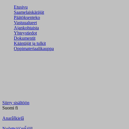
Etusivu
Saamelaiskäräjät
Päätöksenteko
Vastuualueet
Ajankohtaista
Yhteystiedot
Dokumentit
Kääntäjät ja tulkit
Oppimateriaalikauppa
Siirry sisältöön
Suomi
fi
Anarâškielâ
Nuõrttsääʹmǩiõll