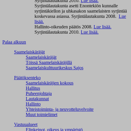
Syrjintälautakunta 2010.
Lue lisää.
Syrjintälautakunta asetti Enontekiön kunnalle
syrjintäkiellon ja uhkasakon saamelaisten syrjintää
koskevassa asiassa. Syrjintälautakunta 2008.
Lue
lisää.
Hallinto-oikeuden päätös 2008.
Lue lisää.
Syrjintälautakunta 2010.
Lue lisää.
Palaa alkuun
Saamelaiskäräjät
Saamelaiskäräjät
Töissä Saamelaiskäräjillä
Saamelaiskulttuuri­keskus Sajos
Päätöksenteko
Saamelaiskäräjien kokous
Hallitus
Puheenjohtaja
Lautakunnat
Hallinto
Yhteistoiminta- ja neuvotteluvelvoite
Muut toimielimet
Vastuualueet
Elinkeinot, oikeus ja ympäristö