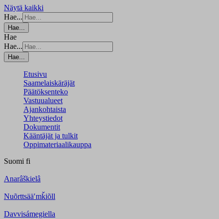
Näytä kaikki
Hae...
Hae...
Hae
Hae...
Hae...
Etusivu
Saamelaiskäräjät
Päätöksenteko
Vastuualueet
Ajankohtaista
Yhteystiedot
Dokumentit
Kääntäjät ja tulkit
Oppimateriaalikauppa
Suomi
fi
Anarâškielâ
Nuõrttsääʹmǩiõll
Davvisámegiella