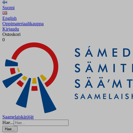
Suomi
English
Oppimateriaalikauppa
Kirjaudu
Ostoskori
0
Saamelaiskäräjät
Hae...
Hae...