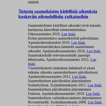
määrää
Tutustu saamelaisten kielellisiä oikeuksia
koskeviin oikeudellisiin ratkaisuihin
Saamenkielisten kielelliset oikeudet eivät toteudu
haettaessa kiireellistä toimeentulotukea.
Oikeusasiamies 2019.
Lue lisää.
Kelan parannettava saamenkielisiä palveluitaan.
Apulaisoikeuskansleri 2019.
Lue lisää.
Väestörekisterikeskus laiminlöi saamelaisten
oikeudet. Apulaisoikeusasiamies 2018.
Lue lisää.
Saamenkielisille televisiouutisille parempi
lähetysaika. Apulaisoikeusasiamies 2012.
Lue
lisää.
Väestörekisterin mukainen äidinkieli ei yksin
ratkaise oikeutta saamenkieliseen päivähoitoon.
Apulaisoikeusasiamies 2012.
Lue lisää.
Saamenkielisen päivähoidon järjestäminen
Sodankylässä. Syrjintälautakunta 2012.
Lue lisää.
Saamenkielisen päivähoidon järjestäminen
Oulussa. Apulaisoikeusasiamies 2010.
Lue lisää.
Saamenkielisen varhaiskasvatuksen järjestäminen
Rovaniemellä. Syrjintälautakunta 2008.
Lue lisää.