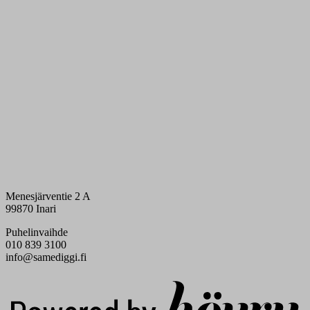
Menesjärventie 2 A
99870 Inari
Puhelinvaihde
010 839 3100
info@samediggi.fi
Digi- ja mainostoimisto Höyry Rovaniemi ja Oulu