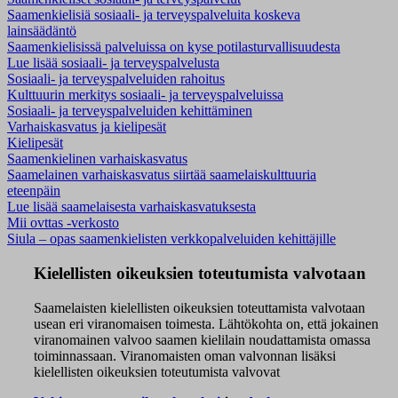
Saamenkielisiä sosiaali- ja terveyspalveluita koskeva
lainsäädäntö
Saamenkielisissä palveluissa on kyse potilasturvallisuudesta
Lue lisää sosiaali- ja terveyspalvelusta
Sosiaali- ja terveyspalveluiden rahoitus
Kulttuurin merkitys sosiaali- ja terveyspalveluissa
Sosiaali- ja terveyspalveluiden kehittäminen
Varhaiskasvatus ja kielipesät
Kielipesät
Saamenkielinen varhaiskasvatus
Saamelainen varhaiskasvatus siirtää saamelaiskulttuuria
eteenpäin
Lue lisää saamelaisesta varhaiskasvatuksesta
Mii ovttas -verkosto
Siula – opas saamenkielisten verkkopalveluiden kehittäjille
Kielellisten oikeuksien toteutumista valvotaan
Saamelaisten kielellisten oikeuksien toteuttamista valvotaan
usean eri viranomaisen toimesta. Lähtökohta on, että jokainen
viranomainen valvoo saamen kielilain noudattamista omassa
toiminnassaan. Viranomaisten oman valvonnan lisäksi
kielellisten oikeuksien toteutumista valvovat