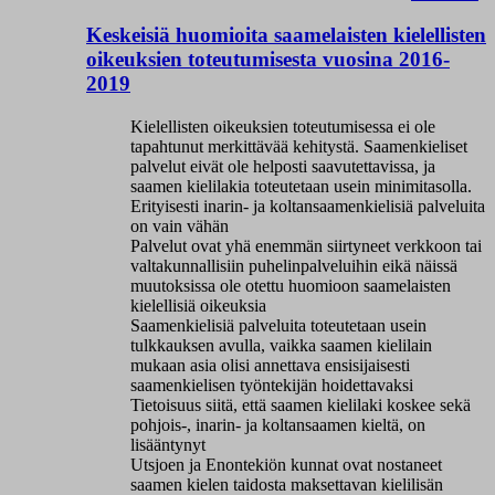
Keskeisiä huomioita saamelaisten kielellisten
oikeuksien toteutumisesta vuosina 2016-
2019
Kielellisten oikeuksien toteutumisessa ei ole
tapahtunut merkittävää kehitystä. Saamenkieliset
palvelut eivät ole helposti saavutettavissa, ja
saamen kielilakia toteutetaan usein minimitasolla.
Erityisesti inarin- ja koltansaamenkielisiä palveluita
on vain vähän
Palvelut ovat yhä enemmän siirtyneet verkkoon tai
valtakunnallisiin puhelinpalveluihin eikä näissä
muutoksissa ole otettu huomioon saamelaisten
kielellisiä oikeuksia
Saamenkielisiä palveluita toteutetaan usein
tulkkauksen avulla, vaikka saamen kielilain
mukaan asia olisi annettava ensisijaisesti
saamenkielisen työntekijän hoidettavaksi
Tietoisuus siitä, että saamen kielilaki koskee sekä
pohjois-, inarin- ja koltansaamen kieltä, on
lisääntynyt
Utsjoen ja Enontekiön kunnat ovat nostaneet
saamen kielen taidosta maksettavan kielilisän