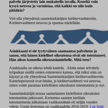
palvelu järjestetty lain mukaisella tavalla. Keneltä voin
kysyä neuvoa ja varmistaa, että kaikki on niin kuin
pitääkin?
Voit olla yhteydessä saamelaiskäräjien kieliturvasihteeriin.
Kieliturvasihteeri neuvoo ja opastaa mielellään.
Asiakkaani ei ole tyytyväinen saamaansa palveluun ja
sanoo, että hänen kielelliset oikeutensa eivät ole toteutuneet.
Hän aikoo kannella oikeusasiamiehelle. Mitä teen?
Asiakkaalla on oikeus tehdä kantelu. Aloita asian selvittely
työpaikan sisällä omien esimiestesi kanssa, että miksi näin on
käynyt ja ole yhteydessä Saamelaiskäräjien kieliturvasihteeriin.
Kanteluprosessit ovat hitaita, ja kieliturvasihteeri voi neuvoa,
miten voitte parantaa kielellisten oikeuksien toteutumista jo nyt.
Saamelaiskäräjät seuraa saamelaisten kielellisten oikeuksien
toteutumista jatkuvasti. Kertomus saamen kielilain
toteutumisesta julkaistaan vaalikausittain eli neljän vuoden
välein. Uusin kertomus on vaalikaudelta 2016-2019.
Lue lisää.