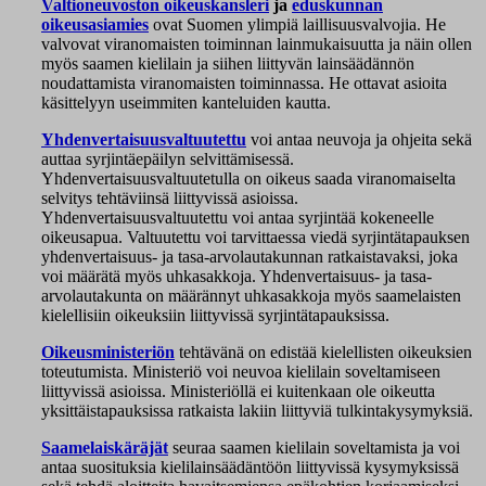
Valtioneuvoston oikeuskansleri
ja
eduskunnan
oikeusasiamies
ovat Suomen ylimpiä laillisuusvalvojia. He
valvovat viranomaisten toiminnan lainmukaisuutta ja näin ollen
myös saamen kielilain ja siihen liittyvän lainsäädännön
noudattamista viranomaisten toiminnassa. He ottavat asioita
käsittelyyn useimmiten kanteluiden kautta.
Yhdenvertaisuusvaltuutettu
voi antaa neuvoja ja ohjeita sekä
auttaa syrjintäepäilyn selvittämisessä.
Yhdenvertaisuusvaltuutetulla on oikeus saada viranomaiselta
selvitys tehtäviinsä liittyvissä asioissa.
Yhdenvertaisuusvaltuutettu voi antaa syrjintää kokeneelle
oikeusapua. Valtuutettu voi tarvittaessa viedä syrjintätapauksen
yhdenvertaisuus- ja tasa-arvolautakunnan ratkaistavaksi, joka
voi määrätä myös uhkasakkoja. Yhdenvertaisuus- ja tasa-
arvolautakunta on määrännyt uhkasakkoja myös saamelaisten
kielellisiin oikeuksiin liittyvissä syrjintätapauksissa.
Oikeusministeriön
tehtävänä on edistää kielellisten oikeuksien
toteutumista. Ministeriö voi neuvoa kielilain soveltamiseen
liittyvissä asioissa. Ministeriöllä ei kuitenkaan ole oikeutta
yksittäistapauksissa ratkaista lakiin liittyviä tulkintakysymyksiä.
Saamelaiskäräjät
seuraa saamen kielilain soveltamista ja voi
antaa suosituksia kielilainsäädäntöön liittyvissä kysymyksissä