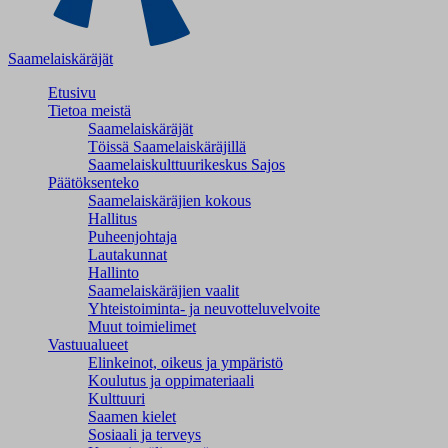
Saamelaiskäräjät
Etusivu
Tietoa meistä
Saamelaiskäräjät
Töissä Saamelaiskäräjillä
Saamelaiskulttuuri­keskus Sajos
Päätöksenteko
Saamelaiskäräjien kokous
Hallitus
Puheenjohtaja
Lautakunnat
Hallinto
Saamelaiskäräjien vaalit
Yhteistoiminta- ja neuvotteluvelvoite
Muut toimielimet
Vastuualueet
Elinkeinot, oikeus ja ympäristö
Koulutus ja oppimateriaali
Kulttuuri
Saamen kielet
Sosiaali ja terveys