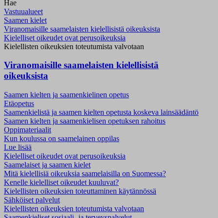
Hae
Vastuualueet
Saamen kielet
Viranomaisille saamelaisten kielellisistä oikeuksista
Kielelliset oikeudet ovat perusoikeuksia
Kielellisten oikeuksien toteutumista valvotaan
Viranomaisille saamelaisten kielellisistä
oikeuksista
Saamen kielten ja saamenkielinen opetus
Etäopetus
Saamenkielistä ja saamen kielten opetusta koskeva lainsäädäntö
Saamen kielten ja saamenkielisen opetuksen rahoitus
Oppimateriaalit
Kun koulussa on saamelainen oppilas
Lue lisää
Kielelliset oikeudet ovat perusoikeuksia
Saamelaiset ja saamen kielet
Mitä kielellisiä oikeuksia saamelaisilla on Suomessa?
Kenelle kielelliset oikeudet kuuluvat?
Kielellisten oikeuksien toteuttaminen käytännössä
Sähköiset palvelut
Kielellisten oikeuksien toteutumista valvotaan
Saamenkieliset sosiaali- ja terveyspalvelut