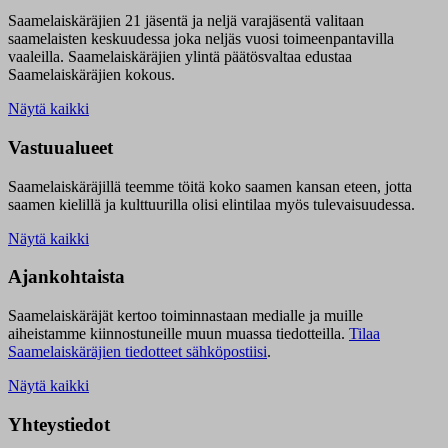
Saamelaiskäräjien 21 jäsentä ja neljä varajäsentä valitaan
saamelaisten keskuudessa joka neljäs vuosi toimeenpantavilla
vaaleilla. Saamelaiskäräjien ylintä päätösvaltaa edustaa
Saamelaiskäräjien kokous.
Näytä kaikki
Vastuualueet
Saamelaiskäräjillä t
eemme töitä koko saamen kansan eteen, jotta
saamen kielillä ja kulttuurilla olisi elintilaa myös tulevaisuudessa.
Näytä kaikki
Ajankohtaista
Saamelaiskäräjät kertoo toiminnastaan medialle ja muille
aiheistamme kiinnostuneille muun muassa tiedotteilla.
Tilaa
Saamelaiskäräjien tiedotteet sähköpostiisi
.
Näytä kaikki
Yhteystiedot