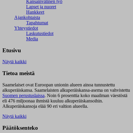
Kansainvälinen työ
Lapset ja nuoret
Hankkeet
Ajankohtaista
Tapahtumat
Yhteystiedot
Laskutustiedot
Media
Etusivu
Näytä kaikki
Tietoa meistä
Saamelaiset ovat Euroopan unionin alueen ainoa tunnustettu
alkuperäiskansa. Saamelaisten alkuperäiskansa-asema on vahvistettu
Suomen perustuslaissa
.
Noin 6 prosenttia koko maailman väestöstä
eli 476 miljoonaa ihmistä kuuluu alkuperäiskansoihin.
Alkuperäiskansoja elää 90 eri valtion alueella.
Näytä kaikki
Päätöksenteko