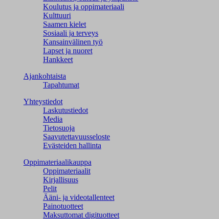
Koulutus ja oppimateriaali
Kulttuuri
Saamen kielet
Sosiaali ja terveys
Kansainvälinen työ
Lapset ja nuoret
Hankkeet
Ajankohtaista
Tapahtumat
Yhteystiedot
Laskutustiedot
Media
Tietosuoja
Saavutettavuusseloste
Evästeiden hallinta
Oppimateriaalikauppa
Oppimateriaalit
Kirjallisuus
Pelit
Ääni- ja videotallenteet
Painotuotteet
Maksuttomat digituotteet