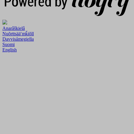
Anarâškielâ
Nuõrttsääʹmǩiõll
Davvisámegiella
Suomi
English