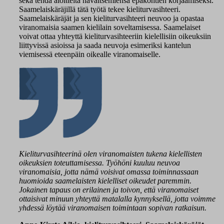
sekä tehdä aloitteita havaitsemiensa epäkohtien korjaamiseksi.
Saamelaiskäräjillä tätä työtä tekee kieliturvasihteeri.
Saamelaiskäräjät ja sen kieliturvasihteeri neuvoo ja opastaa
viranomaisia saamen kielilain soveltamisessa. Saamelaiset
voivat ottaa yhteyttä kieliturvasihteeriin kielellisiin oikeuksiin
liittyvissä asioissa ja saada neuvoja esimeriksi kantelun
viemisessä eteenpäin oikealle viranomaiselle.
Kieliturvasihteerinä olen viranomaisten tukena kielellisten
oikeuksien toteuttamisessa. Työhöni kuuluu neuvoa
viranomaisia, jotta nämä voisivat omassa toiminnassaan
huomioida saamelaisten kielelliset oikeudet paremmin.
Jokainen tapaus on erilainen ja toivon, että viranomaiset
ottaisivat minuun yhteyttä matalalla kynnyksellä, jotta voimme
yhdessä löytää viranomaisen toimintaan sopivan ratkaisun.