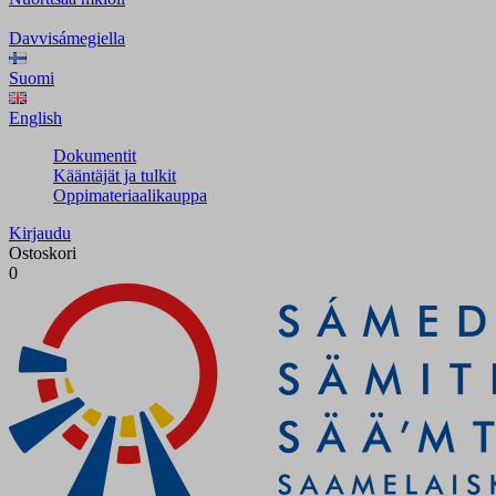
Davvisámegiella
Suomi
English
Dokumentit
Kääntäjät ja tulkit
Oppimateriaalikauppa
Kirjaudu
Ostoskori
0