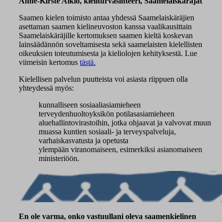
Anne-Kirste Aikio, kieliturvasihteeri, Saamelaiskäräjät
Saamen kielen toimisto antaa yhdessä Saamelaiskäräjien
asettaman saamen kielineuvoston kanssa vaalikausittain
Saamelaiskäräjille kertomuksen saamen kieltä koskevan
lainsäädännön soveltamisesta sekä saamelaisten kielellisten
oikeuksien toteutumisesta ja kieliolojen kehityksestä. Lue
viimeisin kertomus
tästä.
Kielellisen palvelun puutteista voi asiasta riippuen olla
yhteydessä myös:
kunnalliseen sosiaaliasiamieheen
terveydenhuoltoyksikön potilasasiamieheen
aluehallintovirastoihin, jotka ohjaavat ja valvovat muun
muassa kuntien sosiaali- ja terveyspalveluja,
varhaiskasvatusta ja opetusta
ylempään viranomaiseen, esimerkiksi asianomaiseen
ministeriöön.
En ole varma, onko vastuullani oleva saamenkielinen