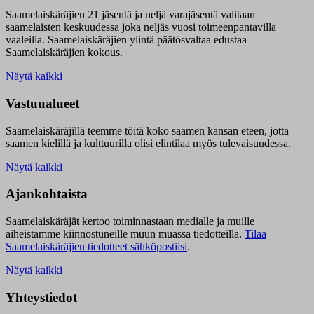
Saamelaiskäräjien 21 jäsentä ja neljä varajäsentä valitaan
saamelaisten keskuudessa joka neljäs vuosi toimeenpantavilla
vaaleilla. Saamelaiskäräjien ylintä päätösvaltaa edustaa
Saamelaiskäräjien kokous.
Näytä kaikki
Vastuualueet
Saamelaiskäräjillä t
eemme töitä koko saamen kansan eteen, jotta
saamen kielillä ja kulttuurilla olisi elintilaa myös tulevaisuudessa.
Näytä kaikki
Ajankohtaista
Saamelaiskäräjät kertoo toiminnastaan medialle ja muille
aiheistamme kiinnostuneille muun muassa tiedotteilla.
Tilaa
Saamelaiskäräjien tiedotteet sähköpostiisi
.
Näytä kaikki
Yhteystiedot