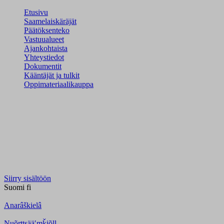
Etusivu
Saamelaiskäräjät
Päätöksenteko
Vastuualueet
Ajankohtaista
Yhteystiedot
Dokumentit
Kääntäjät ja tulkit
Oppimateriaalikauppa
Siirry sisältöön
Suomi
fi
Anarâškielâ
Nuõrttsääʹmǩiõll