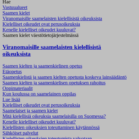
Hae
Vastuualueet
Saamen kielet
Viranomaisille saamelaisten kielellisistä oikeuksista
Kielelliset oikeudet ovat perusoikeuksia
Kenelle kielelliset oikeudet kuuluvat?
Saamen kielet väestötietojärjestelmässä
Viranomaisille saamelaisten kielellisistä
oikeuksista
Saamen kielten ja saamenkielinen opetus
Etäopetus
Saamenkielistä ja saamen kielten opetusta koskeva lainsäädäntö
Saamen kielten ja saamenkielisen opetuksen rahoitus
Oppimateriaalit
Kun koulussa on saamelainen oppilas
Lue lisää
Kielelliset oikeudet ovat perusoikeuksia
Saamelaiset ja saamen kielet
Mitä kielellisiä oikeuksia saamelaisilla on Suomessa?
Kenelle kielelliset oikeudet kuuluvat?
Kielellisten oikeuksien toteuttaminen käytännössä
Sähköiset palvelut
Kielellisten oikeuksien toteutumista valvotaan