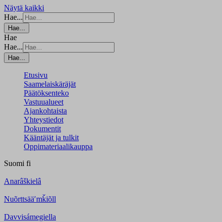
Näytä kaikki
Hae...
Hae...
Hae
Hae...
Hae...
Etusivu
Saamelaiskäräjät
Päätöksenteko
Vastuualueet
Ajankohtaista
Yhteystiedot
Dokumentit
Kääntäjät ja tulkit
Oppimateriaalikauppa
Suomi
fi
Anarâškielâ
Nuõrttsääʹmǩiõll
Davvisámegiella