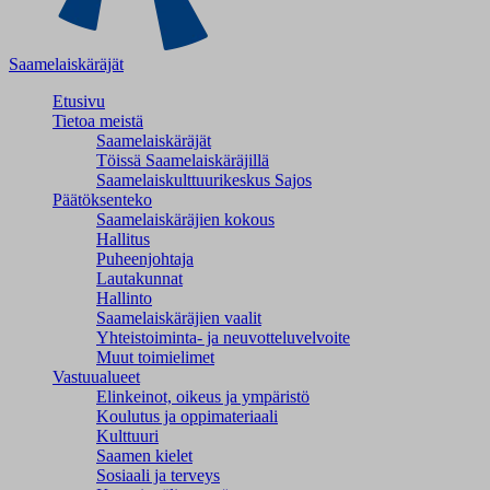
Saamelaiskäräjät
Etusivu
Tietoa meistä
Saamelaiskäräjät
Töissä Saamelaiskäräjillä
Saamelaiskulttuuri­keskus Sajos
Päätöksenteko
Saamelaiskäräjien kokous
Hallitus
Puheenjohtaja
Lautakunnat
Hallinto
Saamelaiskäräjien vaalit
Yhteistoiminta- ja neuvotteluvelvoite
Muut toimielimet
Vastuualueet
Elinkeinot, oikeus ja ympäristö
Koulutus ja oppimateriaali
Kulttuuri
Saamen kielet
Sosiaali ja terveys