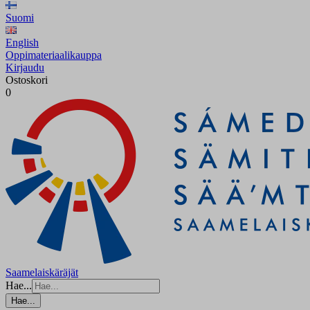
Suomi
English
Oppimateriaalikauppa
Kirjaudu
Ostoskori
0
Saamelaiskäräjät
Hae...
Hae...