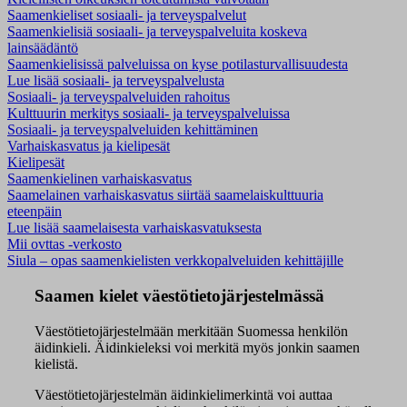
Saamenkieliset sosiaali- ja terveyspalvelut
Saamenkielisiä sosiaali- ja terveyspalveluita koskeva
lainsäädäntö
Saamenkielisissä palveluissa on kyse potilasturvallisuudesta
Lue lisää sosiaali- ja terveyspalvelusta
Sosiaali- ja terveyspalveluiden rahoitus
Kulttuurin merkitys sosiaali- ja terveyspalveluissa
Sosiaali- ja terveyspalveluiden kehittäminen
Varhaiskasvatus ja kielipesät
Kielipesät
Saamenkielinen varhaiskasvatus
Saamelainen varhaiskasvatus siirtää saamelaiskulttuuria
eteenpäin
Lue lisää saamelaisesta varhaiskasvatuksesta
Mii ovttas -verkosto
Siula – opas saamenkielisten verkkopalveluiden kehittäjille
Saamen kielet väestötietojärjestelmässä
Väestötietojärjestelmään merkitään Suomessa henkilön
äidinkieli. Äidinkieleksi voi merkitä myös jonkin saamen
kielistä.
Väestötietojärjestelmän äidinkielimerkintä voi auttaa