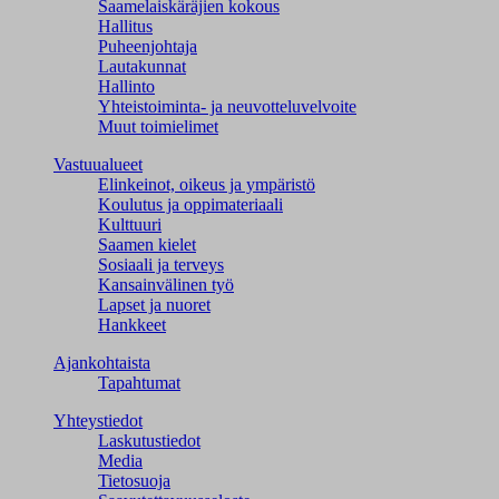
Saamelaiskäräjien kokous
Hallitus
Puheenjohtaja
Lautakunnat
Hallinto
Yhteistoiminta- ja neuvotteluvelvoite
Muut toimielimet
Vastuualueet
Elinkeinot, oikeus ja ympäristö
Koulutus ja oppimateriaali
Kulttuuri
Saamen kielet
Sosiaali ja terveys
Kansainvälinen työ
Lapset ja nuoret
Hankkeet
Ajankohtaista
Tapahtumat
Yhteystiedot
Laskutustiedot
Media
Tietosuoja