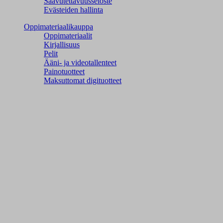
Saavutettavuusseloste
Evästeiden hallinta
Oppimateriaalikauppa
Oppimateriaalit
Kirjallisuus
Pelit
Ääni- ja videotallenteet
Painotuotteet
Maksuttomat digituotteet