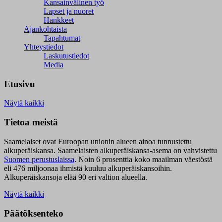
Kansainvälinen työ
Lapset ja nuoret
Hankkeet
Ajankohtaista
Tapahtumat
Yhteystiedot
Laskutustiedot
Media
Etusivu
Näytä kaikki
Tietoa meistä
Saamelaiset ovat Euroopan unionin alueen ainoa tunnustettu
alkuperäiskansa. Saamelaisten alkuperäiskansa-asema on vahvistettu
Suomen perustuslaissa
.
Noin 6 prosenttia koko maailman väestöstä
eli 476 miljoonaa ihmistä kuuluu alkuperäiskansoihin.
Alkuperäiskansoja elää 90 eri valtion alueella.
Näytä kaikki
Päätöksenteko