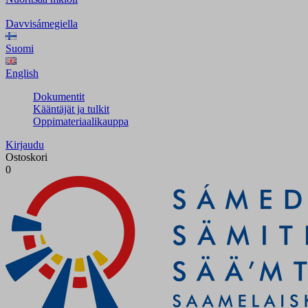
Davvisámegiella
Suomi
English
Dokumentit
Kääntäjät ja tulkit
Oppimateriaalikauppa
Kirjaudu
Ostoskori
0