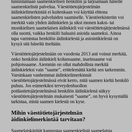
tunnistamaan saamenkielisen henkilön ja tarjoamaan hänelle
saamenkielistä palvelua. Väestötietojärjestelmän
äidinkielimerkintää ei kuitenkaan voi käyttää ehtona
saamenkielisten palveluiden saamiselle. Väestörekisteriin voi
merkitä vain yhden äidinkielen ja siksi monen kaksi- tai
monikielisen saamelaisen äidinkieli voi väestötietojärjestelmässä
olla suomi, vaikka henkilö haluaisi asioida saameksi. Ainoa
tapa varmistua henkilön äidinkielestä ja asiointikielestä on
kysyä sitä häneltä itseltään.
Väestötietojärjestelmään on vuodesta 2013 asti voinut merkitä,
onko henkilön äidinkieli koltansaame, inarinsaame vai
pohjoissaame. Aiemmin on ollut mahdollista merkitä
äidinkieleksi vain ”saame”, erittelemättä kieltä sen tarkemmin.
Varsinkaan vanhemmat äidinkielimerkinnät
väestötietojärjestelmässä eivät kerro, mitä saamen kieltä henkilö
puhuu. Jos esimerkiksi terveydenhuollon
potilastietojärjestelmässä henkilön äidinkielenä näkyy
väestötietojärjestelmän mukaisesti ”saame”, on hyvä kysymällä
tarkistaa, mistä saamen kielestä on kyse.
Mihin väestötietojärjestelmän
äidinkielimerkintää tarvitaan?
Saamelaiskäräjät kannustaa saamenkielisiä saamelaisia