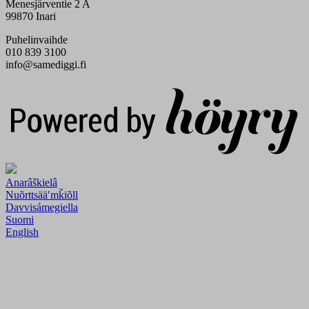
Menesjärventie 2 A
99870 Inari
Puhelinvaihde
010 839 3100
info@samediggi.fi
Digi- ja mainostoimisto Höyry Rovaniemi ja Oulu
Anarâškielâ
Nuõrttsääʹmǩiõll
Davvisámegiella
Suomi
English