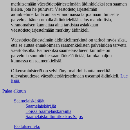
merkitsemään väestötietojärjestelmään äidinkieleksi sen saamen
kielen, jota he puhuvat. Väestötietojärjestelmän
äidinkielimerkintä auttaa viranomaisia tarjoamaan ihmiselle
palveluja hänen omalla äidinkielellään. Jos mahdollista,
viranomaisen kannattaa aina tarkistaa asiakkaan
väestötietojärjestelmään merkitty äidinkieli.
Väestötietojärjestelmän äidinkielimerkintä on tärkeä myös siksi,
että se auttaa ennakoimaan saamenkielisten palveluiden tarvetta
väestötasolla. Esimerkiksi saamelaisalueen kunnille on
palveluita suunnitellessaan tärkeää tietää, kuinka paljon
kunnassa on saamenkielisiä.
Oikeusministeriö on selvittänyt mahdollisuutta merkitä
tulevaisuudessa väestötietojärjestelmään useampi äidinkieli.
Lue
lisää.
Palaa alkuun
Saamelaiskäräjät
Saamelaiskäräjät
Töissä Saamelaiskäräjillä
Saamelaiskulttuuri­keskus Sajos
Päätöksenteko